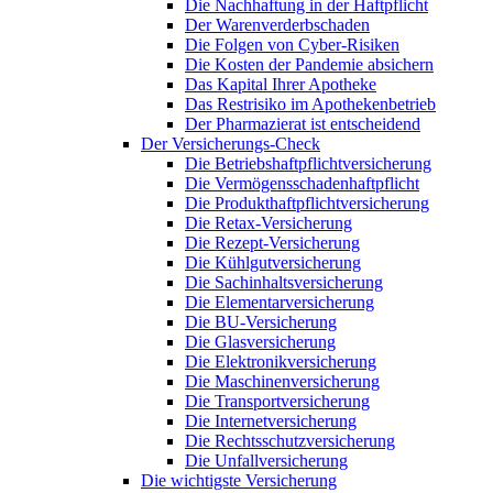
Die Nachhaftung in der Haftpflicht
Der Warenverderbschaden
Die Folgen von Cyber-Risiken
Die Kosten der Pandemie absichern
Das Kapital Ihrer Apotheke
Das Restrisiko im Apothekenbetrieb
Der Pharmazierat ist entscheidend
Der Versicherungs-Check
Die Betriebshaftpflichtversicherung
Die Vermögensschadenhaftpflicht
Die Produkthaftpflichtversicherung
Die Retax-Versicherung
Die Rezept-Versicherung
Die Kühlgutversicherung
Die Sachinhaltsversicherung
Die Elementarversicherung
Die BU-Versicherung
Die Glasversicherung
Die Elektronikversicherung
Die Maschinenversicherung
Die Transportversicherung
Die Internetversicherung
Die Rechtsschutzversicherung
Die Unfallversicherung
Die wichtigste Versicherung