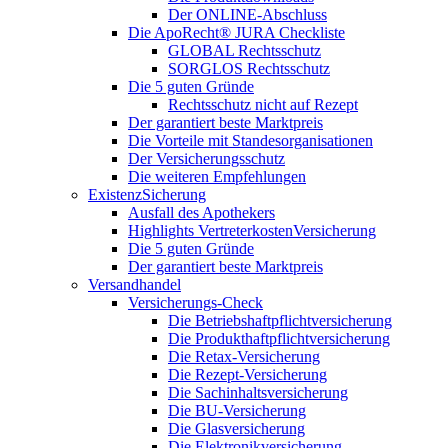
Der ONLINE-Abschluss
Die ApoRecht® JURA Checkliste
GLOBAL Rechtsschutz
SORGLOS Rechtsschutz
Die 5 guten Gründe
Rechtsschutz nicht auf Rezept
Der garantiert beste Marktpreis
Die Vorteile mit Standesorganisationen
Der Versicherungsschutz
Die weiteren Empfehlungen
ExistenzSicherung
Ausfall des Apothekers
Highlights VertreterkostenVersicherung
Die 5 guten Gründe
Der garantiert beste Marktpreis
Versandhandel
Versicherungs-Check
Die Betriebshaftpflichtversicherung
Die Produkthaftpflichtversicherung
Die Retax-Versicherung
Die Rezept-Versicherung
Die Sachinhaltsversicherung
Die BU-Versicherung
Die Glasversicherung
Die Elektronikversicherung