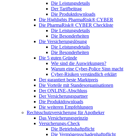
Die Leistungsdetails
Der Tarifbeitrag
Die Produktdownloads
Die Highlights PharmaRisk® CYBER
Die PharmaRisk® CYBER Checkliste
Die Leistungsdetails
Die Besonderheiten
Die Versicherungslösung
Die Leistungsdetails
Die Besonderheiten
Die 5 guten Gründe
Wie sind die Auswirkungen?
Warum eine Cyber-Police Sinn macht
Cyber-Risiken verständlich erklärt
Der garantiert beste Marktpreis
Die Vorteile mit Standesorganisationen
Der ONLINE-Abschluss
Der Versicherungspartner
Die Produktdownloads
Die weiteren Empfehlungen
Rechtsschutzversicherung für Apotheker
Das Versicherungsprinzip
Versicherungs-Check
Die Betriebshaftpflicht
Die Vermögensschadenhaftpflicht