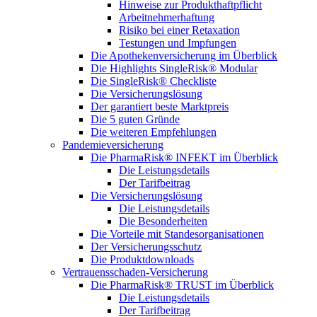
Hinweise zur Produkthaftpflicht
Arbeitnehmerhaftung
Risiko bei einer Retaxation
Testungen und Impfungen
Die Apothekenversicherung im Überblick
Die Highlights SingleRisk® Modular
Die SingleRisk® Checkliste
Die Versicherungslösung
Der garantiert beste Marktpreis
Die 5 guten Gründe
Die weiteren Empfehlungen
Pandemieversicherung
Die PharmaRisk® INFEKT im Überblick
Die Leistungsdetails
Der Tarifbeitrag
Die Versicherungslösung
Die Leistungsdetails
Die Besonderheiten
Die Vorteile mit Standesorganisationen
Der Versicherungsschutz
Die Produktdownloads
Vertrauensschaden-Versicherung
Die PharmaRisk® TRUST im Überblick
Die Leistungsdetails
Der Tarifbeitrag