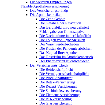
Die weiteren Empfehlungen
Flexible Apothekenversicherung
Das Versicherungsprinzip
Die Apothekenrisiken
Die Zehn Gebote
Die Gefahr einer Retaxation
Das Berufsbild wird neu definiert
Fehlabgabe von Contrazeptiva
Die Nachhaftung in der Haftpflicht
Die Folgen von Cyber-Risiken
Der Warenverderbschaden
Die Kosten der Pandemie absichern
Das Kapital Ihrer Apotheke
Das Restrisiko im Apothekenbetrieb
Der Pharmazierat ist entscheidend
Der Versicherungs-Check
Die Betriebshaftpflicht
Die Vermögensschadenhaftpflicht
Die Produkthaftpflicht
Die Retax-Versicherung
Die Rezept-Versicherung
Die Sachinhaltsversicherung
Die Elementarversicherung
Die BU-Versicherung
Die Glasversicherung