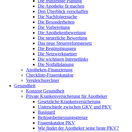
Die frühzeitige Planung
Die Apotheke fit machen
Den Überblick verschaffen
Die Nachfolgersuche
Die Besonderheiten
Die Vorbereitung
Die Apothekenbewertung
Die steuerliche Bewertung
Das neue Steuerreformgesetz
Die Begünstigungen
Die Netzwerkpartner
Die wichtigen Internetlinks
Die Notfallplanung
Apotheken-Finanzierung
Checkliste-Fragenkatalog
Vergleichsrechner
Gesundheit
Konzept Gesundheit
Private Krankenversicherung für Apotheker
Gesetzliche Krankenversicherung
Unterschiede zwischen GKV und PKV
Basistarif
Beitragsbemessungsgrenze
Fragenkatalog PKV
Wie findet der Apotheker seine beste PKV?