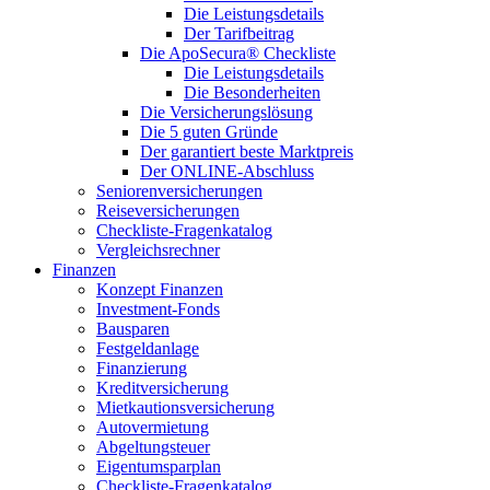
Die Leistungsdetails
Der Tarifbeitrag
Die ApoSecura® Checkliste
Die Leistungsdetails
Die Besonderheiten
Die Versicherungslösung
Die 5 guten Gründe
Der garantiert beste Marktpreis
Der ONLINE-Abschluss
Seniorenversicherungen
Reiseversicherungen
Checkliste-Fragenkatalog
Vergleichsrechner
Finanzen
Konzept Finanzen
Investment-Fonds
Bausparen
Festgeldanlage
Finanzierung
Kreditversicherung
Mietkautionsversicherung
Autovermietung
Abgeltungsteuer
Eigentumsparplan
Checkliste-Fragenkatalog