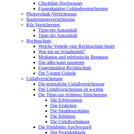
Checkliste Hochwasser
Fragenkatalog Gebäudeversicherung
Photovoltaik-Versicherung
Bauleistungsversicherung
Kfz-Versicherung
Tipps bei Autounfall
Tipps bei Autounfall
Rechtsschutz
Welche Vorteile eine Rechtsschutz bietet
Was tun im Schadenfall?
Mediation und telefonische Beratung
Das alles kann passieren
Fragenkatalog Rechtsschutz
Die 5 guten Gründe
Unfallversicherung
Die gesetzliche Unfallversicherung
Die Unfallversicherung ist wichtig
Die Tipps zur richtigen Absicherung
Die Erfrierungen
Das Ersticken
Die Strahlenschäden
Die Infektion
Die Unfallverhütung
Die Highlights ApoSecura®
Der Produktdetails