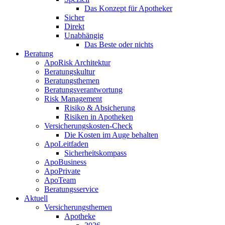
Das Konzept für Apotheker
Sicher
Direkt
Unabhängig
Das Beste oder nichts
Beratung
ApoRisk Architektur
Beratungskultur
Beratungsthemen
Beratungsverantwortung
Risk Management
Risiko & Absicherung
Risiken in Apotheken
Versicherungskosten-Check
Die Kosten im Auge behalten
ApoLeitfaden
Sicherheitskompass
ApoBusiness
ApoPrivate
ApoTeam
Beratungsservice
Aktuell
Versicherungsthemen
Apotheke