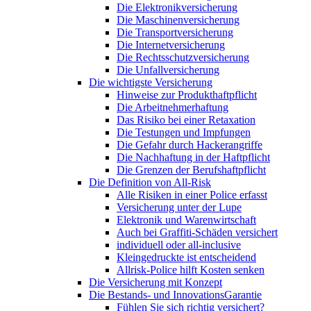
Die Elektronikversicherung
Die Maschinenversicherung
Die Transportversicherung
Die Internetversicherung
Die Rechtsschutzversicherung
Die Unfallversicherung
Die wichtigste Versicherung
Hinweise zur Produkthaftpflicht
Die Arbeitnehmerhaftung
Das Risiko bei einer Retaxation
Die Testungen und Impfungen
Die Gefahr durch Hackerangriffe
Die Nachhaftung in der Haftpflicht
Die Grenzen der Berufshaftpflicht
Die Definition von All-Risk
Alle Risiken in einer Police erfasst
Versicherung unter der Lupe
Elektronik und Warenwirtschaft
Auch bei Graffiti-Schäden versichert
individuell oder all-inclusive
Kleingedruckte ist entscheidend
Allrisk-Police hilft Kosten senken
Die Versicherung mit Konzept
Die Bestands- und InnovationsGarantie
Fühlen Sie sich richtig versichert?