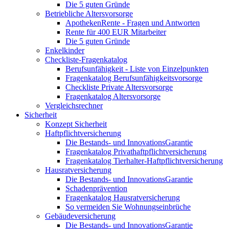
Die 5 guten Gründe
Betriebliche Altersvorsorge
ApothekenRente - Fragen und Antworten
Rente für 400 EUR Mitarbeiter
Die 5 guten Gründe
Enkelkinder
Checkliste-Fragenkatalog
Berufsunfähigkeit - Liste von Einzelpunkten
Fragenkatalog Berufsunfähigkeitsvorsorge
Checkliste Private Altersvorsorge
Fragenkatalog Altersvorsorge
Vergleichsrechner
Sicherheit
Konzept Sicherheit
Haftpflichtversicherung
Die Bestands- und InnovationsGarantie
Fragenkatalog Privathaftpflichtversicherung
Fragenkatalog Tierhalter-Haftpflichtversicherung
Hausratversicherung
Die Bestands- und InnovationsGarantie
Schadenprävention
Fragenkatalog Hausratversicherung
So vermeiden Sie Wohnungseinbrüche
Gebäudeversicherung
Die Bestands- und InnovationsGarantie