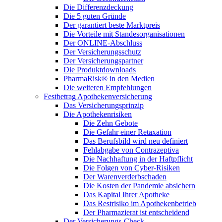
Die Differenzdeckung
Die 5 guten Gründe
Der garantiert beste Marktpreis
Die Vorteile mit Standesorganisationen
Der ONLINE-Abschluss
Der Versicherungsschutz
Der Versicherungspartner
Die Produktdownloads
PharmaRisk® in den Medien
Die weiteren Empfehlungen
Festbetrag Apothekenversicherung
Das Versicherungsprinzip
Die Apothekenrisiken
Die Zehn Gebote
Die Gefahr einer Retaxation
Das Berufsbild wird neu definiert
Fehlabgabe von Contrazeptiva
Die Nachhaftung in der Haftpflicht
Die Folgen von Cyber-Risiken
Der Warenverderbschaden
Die Kosten der Pandemie absichern
Das Kapital Ihrer Apotheke
Das Restrisiko im Apothekenbetrieb
Der Pharmazierat ist entscheidend
Der Versicherungs-Check