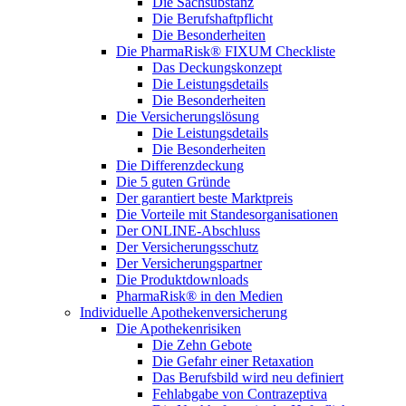
Die Sachsubstanz
Die Berufshaftpflicht
Die Besonderheiten
Die PharmaRisk® FIXUM Checkliste
Das Deckungskonzept
Die Leistungsdetails
Die Besonderheiten
Die Versicherungslösung
Die Leistungsdetails
Die Besonderheiten
Die Differenzdeckung
Die 5 guten Gründe
Der garantiert beste Marktpreis
Die Vorteile mit Standesorganisationen
Der ONLINE-Abschluss
Der Versicherungsschutz
Der Versicherungspartner
Die Produktdownloads
PharmaRisk® in den Medien
Individuelle Apothekenversicherung
Die Apothekenrisiken
Die Zehn Gebote
Die Gefahr einer Retaxation
Das Berufsbild wird neu definiert
Fehlabgabe von Contrazeptiva