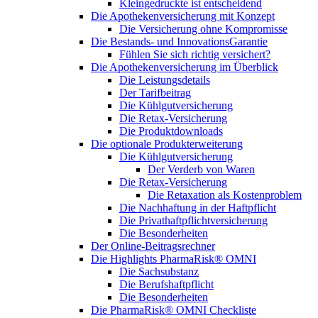
Kleingedruckte ist entscheidend
Die Apothekenversicherung mit Konzept
Die Versicherung ohne Kompromisse
Die Bestands- und InnovationsGarantie
Fühlen Sie sich richtig versichert?
Die Apothekenversicherung im Überblick
Die Leistungsdetails
Der Tarifbeitrag
Die Kühlgutversicherung
Die Retax-Versicherung
Die Produktdownloads
Die optionale Produkterweiterung
Die Kühlgutversicherung
Der Verderb von Waren
Die Retax-Versicherung
Die Retaxation als Kostenproblem
Die Nachhaftung in der Haftpflicht
Die Privathaftpflichtversicherung
Die Besonderheiten
Der Online-Beitragsrechner
Die Highlights PharmaRisk® OMNI
Die Sachsubstanz
Die Berufshaftpflicht
Die Besonderheiten
Die PharmaRisk® OMNI Checkliste