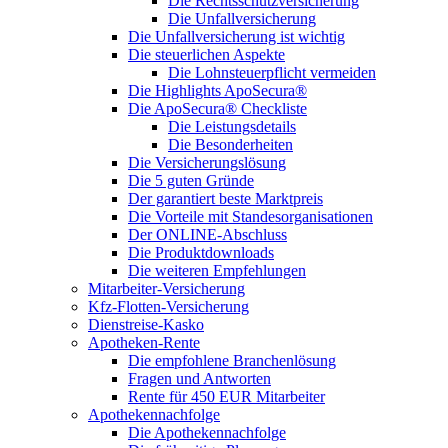
Die Rechtsschutzversicherung
Die Unfallversicherung
Die Unfallversicherung ist wichtig
Die steuerlichen Aspekte
Die Lohnsteuerpflicht vermeiden
Die Highlights ApoSecura®
Die ApoSecura® Checkliste
Die Leistungsdetails
Die Besonderheiten
Die Versicherungslösung
Die 5 guten Gründe
Der garantiert beste Marktpreis
Die Vorteile mit Standesorganisationen
Der ONLINE-Abschluss
Die Produktdownloads
Die weiteren Empfehlungen
Mitarbeiter-Versicherung
Kfz-Flotten-Versicherung
Dienstreise-Kasko
Apotheken-Rente
Die empfohlene Branchenlösung
Fragen und Antworten
Rente für 450 EUR Mitarbeiter
Apothekennachfolge
Die Apothekennachfolge