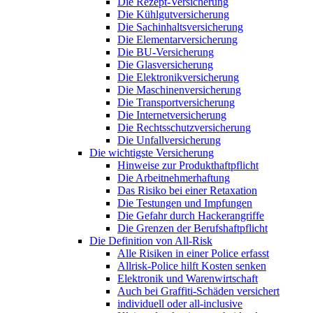
Die Rezept-Versicherung
Die Kühlgutversicherung
Die Sachinhaltsversicherung
Die Elementarversicherung
Die BU-Versicherung
Die Glasversicherung
Die Elektronikversicherung
Die Maschinenversicherung
Die Transportversicherung
Die Internetversicherung
Die Rechtsschutzversicherung
Die Unfallversicherung
Die wichtigste Versicherung
Hinweise zur Produkthaftpflicht
Die Arbeitnehmerhaftung
Das Risiko bei einer Retaxation
Die Testungen und Impfungen
Die Gefahr durch Hackerangriffe
Die Grenzen der Berufshaftpflicht
Die Definition von All-Risk
Alle Risiken in einer Police erfasst
Allrisk-Police hilft Kosten senken
Elektronik und Warenwirtschaft
Auch bei Graffiti-Schäden versichert
individuell oder all-inclusive