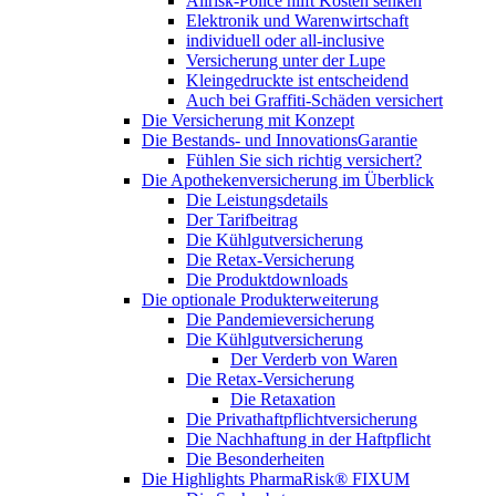
Allrisk-Police hilft Kosten senken
Elektronik und Warenwirtschaft
individuell oder all-inclusive
Versicherung unter der Lupe
Kleingedruckte ist entscheidend
Auch bei Graffiti-Schäden versichert
Die Versicherung mit Konzept
Die Bestands- und InnovationsGarantie
Fühlen Sie sich richtig versichert?
Die Apothekenversicherung im Überblick
Die Leistungsdetails
Der Tarifbeitrag
Die Kühlgutversicherung
Die Retax-Versicherung
Die Produktdownloads
Die optionale Produkterweiterung
Die Pandemieversicherung
Die Kühlgutversicherung
Der Verderb von Waren
Die Retax-Versicherung
Die Retaxation
Die Privathaftpflichtversicherung
Die Nachhaftung in der Haftpflicht
Die Besonderheiten
Die Highlights PharmaRisk® FIXUM