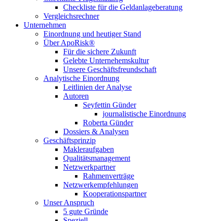
Checkliste für die Geldanlageberatung
Vergleichsrechner
Unternehmen
Einordnung und heutiger Stand
Über ApoRisk®
Für die sichere Zukunft
Gelebte Unternehemskultur
Unsere Geschäftsfreundschaft
Analytische Einordnung
Leitlinien der Analyse
Autoren
Seyfettin Günder
journalistische Einordnung
Roberta Günder
Dossiers & Analysen
Geschäftsprinzip
Makleraufgaben
Qualitätsmanagement
Netzwerkpartner
Rahmenverträge
Netzwerkempfehlungen
Kooperationspartner
Unser Anspruch
5 gute Gründe
Speziell