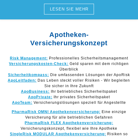
LESEN SIE MEHR
Apotheken-
Versicherungskonzept
Risk Management:
Professionelles Sicherheitsmanagement
Versicherungskosten-Check:
Geld sparen mit dem richtigen
Überblick
Sicherheitkompass:
Die umfassenden Lösungen der ApoRisk
ApoLeitfaden:
Das Leben steckt voller Risiken - Wir begleiten
Sie sicher in Ihre Zukunft
ApoBusiness:
Ihr betriebliches Sicherheitspaket
ApoPrivate:
Ihr privates Sicherheitspaket
ApoTeam:
Versicherungslösungen speziell für Angestellte
PharmaRisk OMNI Apothekenversicherung:
Eine einzige
Versicherung für alle betrieblichen Gefahren
PharmaRisk FLEX Apothekenversicherung:
Versicherungskonzept, flexibel wie Ihre Apotheke
SingleRisk MODULAR Apothekenversicherung:
Risiken so