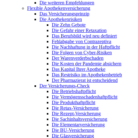
Die weiteren Empfehlungen
Flexible Apothekenversicherung
Das Versicherungsprinzip
Die Apothekenrisiken
Die Zehn Gebote
Die Gefahr einer Retaxation
Das Berufsbild wird neu definiert
Fehlabgabe von Contrazeptiva
Die Nachhaftung in der Haftpflicht
Die Folgen von Cyber-Risiken
Der Warenverderbschaden
Die Kosten der Pandemie absichern
Das Kapital Ihrer Apotheke
Das Restrisiko im Apothekenbetrieb
Der Pharmazierat ist entscheidend
Der Versicherungs-Check
Die Betriebshaftpflicht
Die Vermögensschadenhaftpflicht
Die Produkthaftpflicht
Die Retax-Versicherung
Die Rezept-Versicherung
Die Sachinhaltsversicherung
Die Elementarversicherung
Die BU-Versicherung
Die Glasversicherung