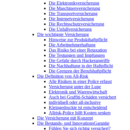
Die Elektronikversicherung
Die Maschinenversicherung
Die Transportversicherung
Die Internetversicherung
Die Rechtsschutzversicherung
Die Unfallversicherung
Die wichtigste Versicherung
Hinweise zur Produkthaftpflicht
Die Arbeitnehmerhaftung
Das Risiko bei einer Retaxation
Die Testungen und Impfungen
Die Gefahr durch Hackerangriffe
Die Nachhaftung in der Haftpflicht
Die Grenzen der Berufshaftpflicht
Die Definition von All-Risk
Alle Risiken in einer Police erfasst
Versicherung unter der Lupe
Elektronik und Warenwirtschaft
Auch bei Graffiti-Schäden versichert
individuell oder all-inclusive
Kleingedruckte ist entscheidend
Allrisk-Police hilft Kosten senken
Die Versicherung mit Konzept
Die Bestands- und InnovationsGarantie
Fühlen Sie sich richtig versichert?