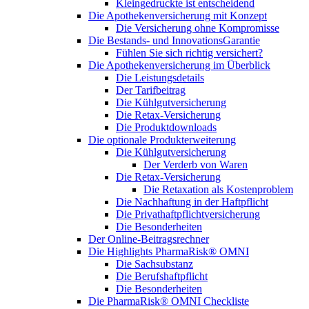
Kleingedruckte ist entscheidend
Die Apothekenversicherung mit Konzept
Die Versicherung ohne Kompromisse
Die Bestands- und InnovationsGarantie
Fühlen Sie sich richtig versichert?
Die Apothekenversicherung im Überblick
Die Leistungsdetails
Der Tarifbeitrag
Die Kühlgutversicherung
Die Retax-Versicherung
Die Produktdownloads
Die optionale Produkterweiterung
Die Kühlgutversicherung
Der Verderb von Waren
Die Retax-Versicherung
Die Retaxation als Kostenproblem
Die Nachhaftung in der Haftpflicht
Die Privathaftpflichtversicherung
Die Besonderheiten
Der Online-Beitragsrechner
Die Highlights PharmaRisk® OMNI
Die Sachsubstanz
Die Berufshaftpflicht
Die Besonderheiten
Die PharmaRisk® OMNI Checkliste