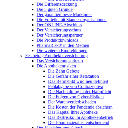
Die Differenzdeckung
Die 5 guten Gründe
Der garantiert beste Marktpreis
Die Vorteile mit Standesorganisationen
Der ONLINE-Abschluss
Der Versicherungsschutz
Der Versicherungspartner
Die Produktdownloads
PharmaRisk® in den Medien
Die weiteren Empfehlungen
Festbetrag Apothekenversicherung
Das Versicherungsprinzip
Die Apothekenrisiken
Die Zehn Gebote
Die Gefahr einer Retaxation
Das Berufsbild wird neu definiert
Fehlabgabe von Contrazeptiva
Die Nachhaftung in der Haftpflicht
Die Folgen von Cyber-Risiken
Der Warenverderbschaden
Die Kosten der Pandemie absichern
Das Kapital Ihrer Apotheke
Das Restrisiko im Apothekenbetrieb
Der Pharmazierat ist entscheidend
Der Versicherungs-Check