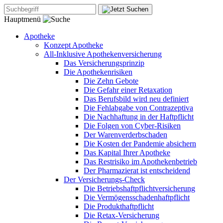
Hauptmenü
Apotheke
Konzept Apotheke
All-Inklusive Apothekenversicherung
Das Versicherungsprinzip
Die Apothekenrisiken
Die Zehn Gebote
Die Gefahr einer Retaxation
Das Berufsbild wird neu definiert
Die Fehlabgabe von Contrazeptiva
Die Nachhaftung in der Haftpflicht
Die Folgen von Cyber-Risiken
Der Warenverderbschaden
Die Kosten der Pandemie absichern
Das Kapital Ihrer Apotheke
Das Restrisiko im Apothekenbetrieb
Der Pharmazierat ist entscheidend
Der Versicherungs-Check
Die Betriebshaftpflichtversicherung
Die Vermögensschadenhaftpflicht
Die Produkthaftpflicht
Die Retax-Versicherung