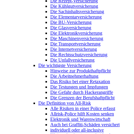
Die Rezept-Versicherung
Die Kühlgutversicherung
Die Sachinhaltsversicherung
Die Elementarversicherung
Die BU-Versicherung
Die Glasversicherung
Die Elektronikversicherung
Die Maschinenversicherung
Die Transportversicherung
Die Internetversicherung
Die Rechtsschutzversicherung
Die Unfallversicherung
Die wichtigste Versicherung
Hinweise zur Produkthaftpflicht
Die Arbeitnehmerhaftung
Das Risiko bei einer Retaxation
Die Testungen und Impfungen
Die Gefahr durch Hackerangriffe
Die Grenzen der Berufshaftpflicht
Die Definition von All-Risk
Alle Risiken in einer Police erfasst
Allrisk-Police hilft Kosten senken
Elektronik und Warenwirtschaft
Auch bei Graffiti-Schäden versichert
individuell oder all-inclusive