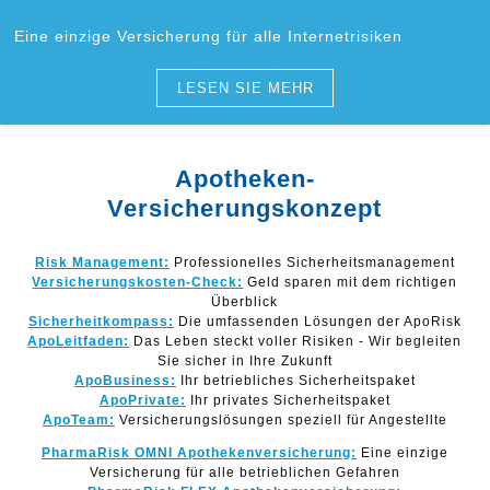
Eine einzige Versicherung für alle Internetrisiken
LESEN SIE MEHR
Apotheken-
Versicherungskonzept
Risk Management:
Professionelles Sicherheitsmanagement
Versicherungskosten-Check:
Geld sparen mit dem richtigen
Überblick
Sicherheitkompass:
Die umfassenden Lösungen der ApoRisk
ApoLeitfaden:
Das Leben steckt voller Risiken - Wir begleiten
Sie sicher in Ihre Zukunft
ApoBusiness:
Ihr betriebliches Sicherheitspaket
ApoPrivate:
Ihr privates Sicherheitspaket
ApoTeam:
Versicherungslösungen speziell für Angestellte
PharmaRisk OMNI Apothekenversicherung:
Eine einzige
Versicherung für alle betrieblichen Gefahren