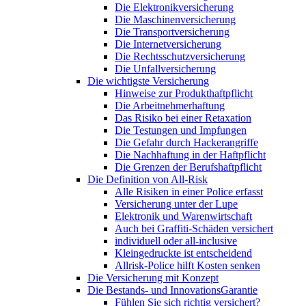
Die Elektronikversicherung
Die Maschinenversicherung
Die Transportversicherung
Die Internetversicherung
Die Rechtsschutzversicherung
Die Unfallversicherung
Die wichtigste Versicherung
Hinweise zur Produkthaftpflicht
Die Arbeitnehmerhaftung
Das Risiko bei einer Retaxation
Die Testungen und Impfungen
Die Gefahr durch Hackerangriffe
Die Nachhaftung in der Haftpflicht
Die Grenzen der Berufshaftpflicht
Die Definition von All-Risk
Alle Risiken in einer Police erfasst
Versicherung unter der Lupe
Elektronik und Warenwirtschaft
Auch bei Graffiti-Schäden versichert
individuell oder all-inclusive
Kleingedruckte ist entscheidend
Allrisk-Police hilft Kosten senken
Die Versicherung mit Konzept
Die Bestands- und InnovationsGarantie
Fühlen Sie sich richtig versichert?