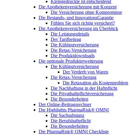
Kleingedruckte ist entscheidend
Die Apothekenversicherung mit Konzept
Die Versicherung ohne Kompromisse
Die Bestands- und InnovationsGarantie
Fühlen Sie sich richtig versichert?
Die Apothekenversicherung im Überblick
Die Leistungsdetails
Der Tarifbeitrag
Die Kühlgutversicherung
Die Retax-Versicherung
Die Produktdownloads
Die optionale Produkterweiterung
Die Kühlgutversicherung
Der Verderb von Waren
Die Retax-Versicherung
Die Retaxation als Kostenproblem
Die Nachhaftung in der Haftpflicht
Die Privathaftpflichtversicherung
Die Besonderheiten
Der Online-Beitragsrechner
Die Highlights PharmaRisk® OMNI
Die Sachsubstanz
Die Berufshaftpflicht
Die Besonderheiten
Die PharmaRisk® OMNI Checkliste