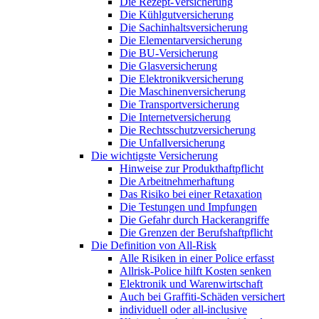
Die Rezept-Versicherung
Die Kühlgutversicherung
Die Sachinhaltsversicherung
Die Elementarversicherung
Die BU-Versicherung
Die Glasversicherung
Die Elektronikversicherung
Die Maschinenversicherung
Die Transportversicherung
Die Internetversicherung
Die Rechtsschutzversicherung
Die Unfallversicherung
Die wichtigste Versicherung
Hinweise zur Produkthaftpflicht
Die Arbeitnehmerhaftung
Das Risiko bei einer Retaxation
Die Testungen und Impfungen
Die Gefahr durch Hackerangriffe
Die Grenzen der Berufshaftpflicht
Die Definition von All-Risk
Alle Risiken in einer Police erfasst
Allrisk-Police hilft Kosten senken
Elektronik und Warenwirtschaft
Auch bei Graffiti-Schäden versichert
individuell oder all-inclusive