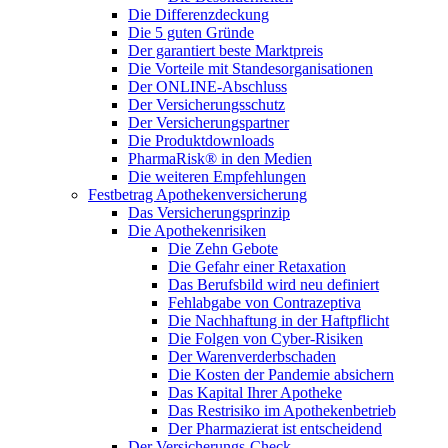
Die Differenzdeckung
Die 5 guten Gründe
Der garantiert beste Marktpreis
Die Vorteile mit Standesorganisationen
Der ONLINE-Abschluss
Der Versicherungsschutz
Der Versicherungspartner
Die Produktdownloads
PharmaRisk® in den Medien
Die weiteren Empfehlungen
Festbetrag Apothekenversicherung
Das Versicherungsprinzip
Die Apothekenrisiken
Die Zehn Gebote
Die Gefahr einer Retaxation
Das Berufsbild wird neu definiert
Fehlabgabe von Contrazeptiva
Die Nachhaftung in der Haftpflicht
Die Folgen von Cyber-Risiken
Der Warenverderbschaden
Die Kosten der Pandemie absichern
Das Kapital Ihrer Apotheke
Das Restrisiko im Apothekenbetrieb
Der Pharmazierat ist entscheidend
Der Versicherungs-Check