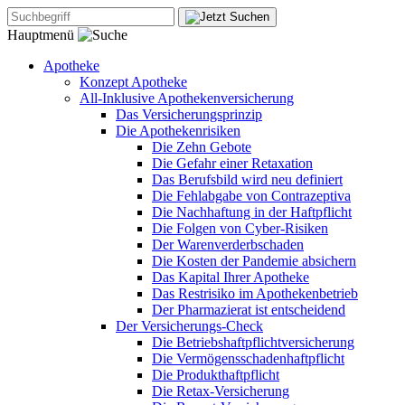
Hauptmenü
Apotheke
Konzept Apotheke
All-Inklusive Apothekenversicherung
Das Versicherungsprinzip
Die Apothekenrisiken
Die Zehn Gebote
Die Gefahr einer Retaxation
Das Berufsbild wird neu definiert
Die Fehlabgabe von Contrazeptiva
Die Nachhaftung in der Haftpflicht
Die Folgen von Cyber-Risiken
Der Warenverderbschaden
Die Kosten der Pandemie absichern
Das Kapital Ihrer Apotheke
Das Restrisiko im Apothekenbetrieb
Der Pharmazierat ist entscheidend
Der Versicherungs-Check
Die Betriebshaftpflichtversicherung
Die Vermögensschadenhaftpflicht
Die Produkthaftpflicht
Die Retax-Versicherung