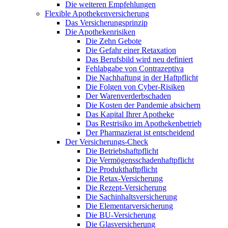
Die weiteren Empfehlungen
Flexible Apothekenversicherung
Das Versicherungsprinzip
Die Apothekenrisiken
Die Zehn Gebote
Die Gefahr einer Retaxation
Das Berufsbild wird neu definiert
Fehlabgabe von Contrazeptiva
Die Nachhaftung in der Haftpflicht
Die Folgen von Cyber-Risiken
Der Warenverderbschaden
Die Kosten der Pandemie absichern
Das Kapital Ihrer Apotheke
Das Restrisiko im Apothekenbetrieb
Der Pharmazierat ist entscheidend
Der Versicherungs-Check
Die Betriebshaftpflicht
Die Vermögensschadenhaftpflicht
Die Produkthaftpflicht
Die Retax-Versicherung
Die Rezept-Versicherung
Die Sachinhaltsversicherung
Die Elementarversicherung
Die BU-Versicherung
Die Glasversicherung