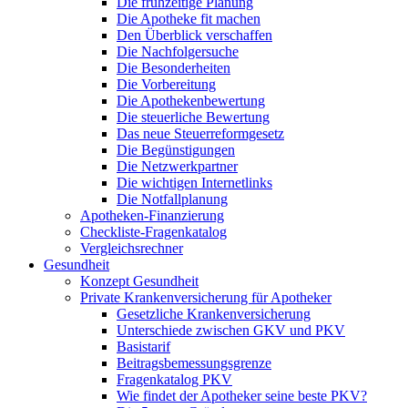
Die frühzeitige Planung
Die Apotheke fit machen
Den Überblick verschaffen
Die Nachfolgersuche
Die Besonderheiten
Die Vorbereitung
Die Apothekenbewertung
Die steuerliche Bewertung
Das neue Steuerreformgesetz
Die Begünstigungen
Die Netzwerkpartner
Die wichtigen Internetlinks
Die Notfallplanung
Apotheken-Finanzierung
Checkliste-Fragenkatalog
Vergleichsrechner
Gesundheit
Konzept Gesundheit
Private Krankenversicherung für Apotheker
Gesetzliche Krankenversicherung
Unterschiede zwischen GKV und PKV
Basistarif
Beitragsbemessungsgrenze
Fragenkatalog PKV
Wie findet der Apotheker seine beste PKV?