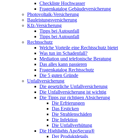
Checkliste Hochwasser
Fragenkatalog Gebäudeversicherung
Photovoltaik-Versicherung
Bauleistungsversicherung
Kfz-Versicherung
Tipps bei Autounfall
Tipps bei Autounfall
Rechtsschutz
Welche Vorteile eine Rechtsschutz bietet
Was tun im Schadenfall?
Mediation und telefonische Beratung
Das alles kann passieren
Fragenkatalog Rechtsschutz
Die 5 guten Gründe
Unfallversicherung
Die gesetzliche Unfallversicherung
Die Unfallversicherung ist wichtig
Die Tipps zur richtigen Absicherung
Die Erfrierungen
Das Ersticken
Die Strahlenschäden
Die Infektion
Die Unfallverhütung
Die Highlights ApoSecura®
Der Produktdetails