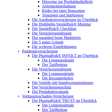
Hinweise zur Produkthaftpflicht
Arbeitnehmerhaftung
Risiko bei einer Retaxation
Testungen und Impfungen
Die Apothekenversicherung im Überblick
Die Highlights SingleRisk® Modular
Die SingleRisk® Checkliste
Die Versicherungslösung
Der garantiert beste Marktpreis
Die 5 guten Gründe
Die weiteren Empfehlungen
Pandemieversicherung
Die PharmaRisk® INFEKT im Überblick
Die Leistungsdetails
Der Tarifbeitrag
Die Versicherungslösung
Die Leistungsdetails
Die Besonderheiten
Die Vorteile mit Standesorganisationen
Der Versicherungsschutz
Die Produktdownloads
Vertrauensschaden-Versicherung
Die PharmaRisk® TRUST im Überblick
Die Leistungsdetails
Der Tarifbeitrag