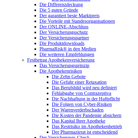
Die Differenzdeckung
Die 5 guten Gründe
Der garantiert beste Marktpreis
Die Vorteile mit Standesorganisationen
Der ONLINE-Abschluss
Der Versicherungsschutz
Der Versicherungspartner
Die Produktdownloads
PharmaRisk® in den Medien
Die weiteren Empfehlungen
Festbetrag Apothekenversicherung
Das Versicherungsprinzip
Die Apothekenrisiken
Die Zehn Gebote
Die Gefahr einer Retaxation
Das Berufsbild wird neu definiert
Fehlabgabe von Contrazeptiva
Die Nachhaftung in der Haftpflicht
Die Folgen von Cyber-Risiken
Der Warenverderbschaden
Die Kosten der Pandemie absichern
Das Kapital Ihrer Apotheke
Das Restrisiko im Apothekenbetrieb
Der Pharmazierat ist entscheidend
Der Versicherungs-Check