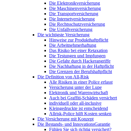
Die Elektronikversicherung
Die Maschinenversicherung
Die Transportversicherung
Die Internetversicherung
Die Rechtsschutzversicherung
Die Unfallversicherung
Die wichtigste Versicherung
Hinweise zur Produkthaftpflicht
Die Arbeitnehmerhaftung
Das Risiko bei einer Retaxation
Die Testungen und Impfungen
Die Gefahr durch Hackerangriffe
Die Nachhaftung in der Haftpflicht
Die Grenzen der Berufshaftpflicht
Die Definition von All-Risk
Alle Risiken in einer Police erfasst
Versicherung unter der Lupe
Elektronik und Warenwirtschaft
Auch bei Graffiti-Schäden versichert
individuell oder all-inclusive
Kleingedruckte ist entscheidend
Allrisk-Police hilft Kosten senken
Die Versicherung mit Konzept
Die Bestands- und InnovationsGarantie
Fühlen Sie sich richtig versichert?