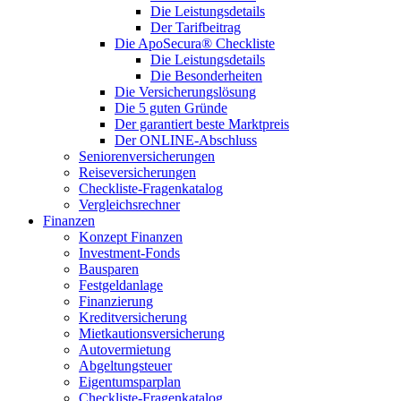
Die Leistungsdetails
Der Tarifbeitrag
Die ApoSecura® Checkliste
Die Leistungsdetails
Die Besonderheiten
Die Versicherungslösung
Die 5 guten Gründe
Der garantiert beste Marktpreis
Der ONLINE-Abschluss
Seniorenversicherungen
Reiseversicherungen
Checkliste-Fragenkatalog
Vergleichsrechner
Finanzen
Konzept Finanzen
Investment-Fonds
Bausparen
Festgeldanlage
Finanzierung
Kreditversicherung
Mietkautionsversicherung
Autovermietung
Abgeltungsteuer
Eigentumsparplan
Checkliste-Fragenkatalog