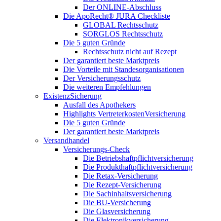
Der ONLINE-Abschluss
Die ApoRecht® JURA Checkliste
GLOBAL Rechtsschutz
SORGLOS Rechtsschutz
Die 5 guten Gründe
Rechtsschutz nicht auf Rezept
Der garantiert beste Marktpreis
Die Vorteile mit Standesorganisationen
Der Versicherungsschutz
Die weiteren Empfehlungen
ExistenzSicherung
Ausfall des Apothekers
Highlights VertreterkostenVersicherung
Die 5 guten Gründe
Der garantiert beste Marktpreis
Versandhandel
Versicherungs-Check
Die Betriebshaftpflichtversicherung
Die Produkthaftpflichtversicherung
Die Retax-Versicherung
Die Rezept-Versicherung
Die Sachinhaltsversicherung
Die BU-Versicherung
Die Glasversicherung
Die Elektronikversicherung