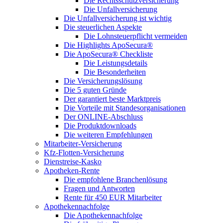
Die Rechtsschutzversicherung
Die Unfallversicherung
Die Unfallversicherung ist wichtig
Die steuerlichen Aspekte
Die Lohnsteuerpflicht vermeiden
Die Highlights ApoSecura®
Die ApoSecura® Checkliste
Die Leistungsdetails
Die Besonderheiten
Die Versicherungslösung
Die 5 guten Gründe
Der garantiert beste Marktpreis
Die Vorteile mit Standesorganisationen
Der ONLINE-Abschluss
Die Produktdownloads
Die weiteren Empfehlungen
Mitarbeiter-Versicherung
Kfz-Flotten-Versicherung
Dienstreise-Kasko
Apotheken-Rente
Die empfohlene Branchenlösung
Fragen und Antworten
Rente für 450 EUR Mitarbeiter
Apothekennachfolge
Die Apothekennachfolge