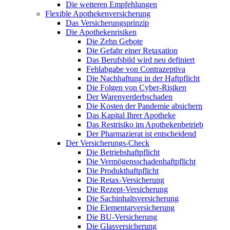
Die weiteren Empfehlungen
Flexible Apothekenversicherung
Das Versicherungsprinzip
Die Apothekenrisiken
Die Zehn Gebote
Die Gefahr einer Retaxation
Das Berufsbild wird neu definiert
Fehlabgabe von Contrazeptiva
Die Nachhaftung in der Haftpflicht
Die Folgen von Cyber-Risiken
Der Warenverderbschaden
Die Kosten der Pandemie absichern
Das Kapital Ihrer Apotheke
Das Restrisiko im Apothekenbetrieb
Der Pharmazierat ist entscheidend
Der Versicherungs-Check
Die Betriebshaftpflicht
Die Vermögensschadenhaftpflicht
Die Produkthaftpflicht
Die Retax-Versicherung
Die Rezept-Versicherung
Die Sachinhaltsversicherung
Die Elementarversicherung
Die BU-Versicherung
Die Glasversicherung