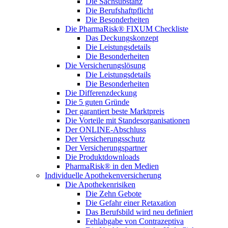
Die Sachsubstanz
Die Berufshaftpflicht
Die Besonderheiten
Die PharmaRisk® FIXUM Checkliste
Das Deckungskonzept
Die Leistungsdetails
Die Besonderheiten
Die Versicherungslösung
Die Leistungsdetails
Die Besonderheiten
Die Differenzdeckung
Die 5 guten Gründe
Der garantiert beste Marktpreis
Die Vorteile mit Standesorganisationen
Der ONLINE-Abschluss
Der Versicherungsschutz
Der Versicherungspartner
Die Produktdownloads
PharmaRisk® in den Medien
Individuelle Apothekenversicherung
Die Apothekenrisiken
Die Zehn Gebote
Die Gefahr einer Retaxation
Das Berufsbild wird neu definiert
Fehlabgabe von Contrazeptiva