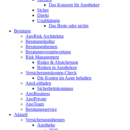
Das Konzept für Apotheker
Sicher
Direkt
Unabhängig
Das Beste oder nichts
Beratung
ApoRisk Architektur
Beratungskultur
Beratungsthemen
Beratungsverantwortung
Risk Management
Risiko & Absicherung
Risiken in Apotheken
Versicherungskosten-Check
Die Kosten im Auge behalten
ApoLeitfaden
Sicherheitskompass
ApoBusiness
ApoPrivate
ApoTeam
Beratungsservice
Aktuell
Versicherungsthemen
Apotheke