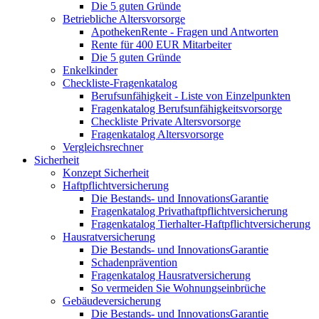
Die 5 guten Gründe
Betriebliche Altersvorsorge
ApothekenRente - Fragen und Antworten
Rente für 400 EUR Mitarbeiter
Die 5 guten Gründe
Enkelkinder
Checkliste-Fragenkatalog
Berufsunfähigkeit - Liste von Einzelpunkten
Fragenkatalog Berufsunfähigkeitsvorsorge
Checkliste Private Altersvorsorge
Fragenkatalog Altersvorsorge
Vergleichsrechner
Sicherheit
Konzept Sicherheit
Haftpflichtversicherung
Die Bestands- und InnovationsGarantie
Fragenkatalog Privathaftpflichtversicherung
Fragenkatalog Tierhalter-Haftpflichtversicherung
Hausratversicherung
Die Bestands- und InnovationsGarantie
Schadenprävention
Fragenkatalog Hausratversicherung
So vermeiden Sie Wohnungseinbrüche
Gebäudeversicherung
Die Bestands- und InnovationsGarantie