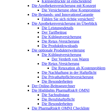
Kleingedruckte ist entscheidend
Die Apothekenversicherung mit Konzept
Die Versicherung ohne Kompromisse
Die Bestands- und InnovationsGarantie
Fühlen Sie sich richtig versichert?
Die Apothekenversicherung im Überblick
Die Leistungsdetails
Der Tarifbeitrag
Die Kühlgutversicherung
Die Retax-Versicherung
Die Produktdownloads
Die optionale Produkterweiterung
Die Kühlgutversicherung
Der Verderb von Waren
Die Retax-Versicherung
Die Retaxation als Kostenproblem
Die Nachhaftung in der Haftpflicht
Die Privathaftpflichtversicherung
Die Besonderheiten
Der Online-Beitragsrechner
Die Highlights PharmaRisk® OMNI
Die Sachsubstanz
Die Berufshaftpflicht
Die Besonderheiten
Die PharmaRisk® OMNI Checkliste