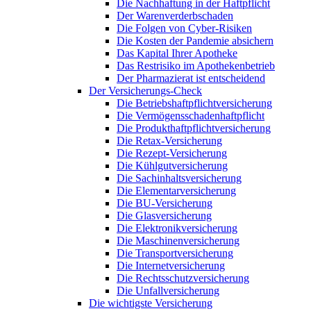
Die Nachhaftung in der Haftpflicht
Der Warenverderbschaden
Die Folgen von Cyber-Risiken
Die Kosten der Pandemie absichern
Das Kapital Ihrer Apotheke
Das Restrisiko im Apothekenbetrieb
Der Pharmazierat ist entscheidend
Der Versicherungs-Check
Die Betriebshaftpflichtversicherung
Die Vermögensschadenhaftpflicht
Die Produkthaftpflichtversicherung
Die Retax-Versicherung
Die Rezept-Versicherung
Die Kühlgutversicherung
Die Sachinhaltsversicherung
Die Elementarversicherung
Die BU-Versicherung
Die Glasversicherung
Die Elektronikversicherung
Die Maschinenversicherung
Die Transportversicherung
Die Internetversicherung
Die Rechtsschutzversicherung
Die Unfallversicherung
Die wichtigste Versicherung