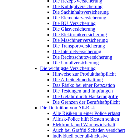
Die Rezept-Versicherung
Die Kühlgutversicherung
Die Sachinhaltsversicherung
Die Elementarversicherung
Die BU-Versicherung
Die Glasversicherung
Die Elektronikversicherung
Die Maschinenversicherung
Die Transportversicherung
Die Internetversicherung
Die Rechtsschutzversicherung
Die Unfallversicherung
Die wichtigste Versicherung
Hinweise zur Produkthaftpflicht
Die Arbeitnehmerhaftung
Das Risiko bei einer Retaxation
Die Testungen und Impfungen
Die Gefahr durch Hackerangriffe
Die Grenzen der Berufshaftpflicht
Die Definition von All-Risk
Alle Risiken in einer Police erfasst
Allrisk-Police hilft Kosten senken
Elektronik und Warenwirtschaft
Auch bei Graffiti-Schäden versichert
individuell oder all-inclusive