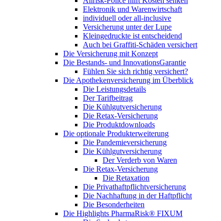
Allrisk-Police hilft Kosten senken
Elektronik und Warenwirtschaft
individuell oder all-inclusive
Versicherung unter der Lupe
Kleingedruckte ist entscheidend
Auch bei Graffiti-Schäden versichert
Die Versicherung mit Konzept
Die Bestands- und InnovationsGarantie
Fühlen Sie sich richtig versichert?
Die Apothekenversicherung im Überblick
Die Leistungsdetails
Der Tarifbeitrag
Die Kühlgutversicherung
Die Retax-Versicherung
Die Produktdownloads
Die optionale Produkterweiterung
Die Pandemieversicherung
Die Kühlgutversicherung
Der Verderb von Waren
Die Retax-Versicherung
Die Retaxation
Die Privathaftpflichtversicherung
Die Nachhaftung in der Haftpflicht
Die Besonderheiten
Die Highlights PharmaRisk® FIXUM