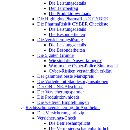
Die Leistungsdetails
Der Tarifbeitrag
Die Produktdownloads
Die Highlights PharmaRisk® CYBER
Die PharmaRisk® CYBER Checkliste
Die Leistungsdetails
Die Besonderheiten
Die Versicherungslösung
Die Leistungsdetails
Die Besonderheiten
Die 5 guten Gründe
Wie sind die Auswirkungen?
Warum eine Cyber-Police Sinn macht
Cyber-Risiken verständlich erklärt
Der garantiert beste Marktpreis
Die Vorteile mit Standesorganisationen
Der ONLINE-Abschluss
Der Versicherungspartner
Die Produktdownloads
Die weiteren Empfehlungen
Rechtsschutzversicherung für Apotheker
Das Versicherungsprinzip
Versicherungs-Check
Die Betriebshaftpflicht
Die Vermögensschadenhaftpflicht