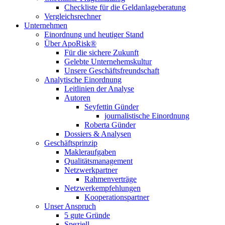
Checkliste für die Geldanlageberatung
Vergleichsrechner
Unternehmen
Einordnung und heutiger Stand
Über ApoRisk®
Für die sichere Zukunft
Gelebte Unternehemskultur
Unsere Geschäftsfreundschaft
Analytische Einordnung
Leitlinien der Analyse
Autoren
Seyfettin Günder
journalistische Einordnung
Roberta Günder
Dossiers & Analysen
Geschäftsprinzip
Makleraufgaben
Qualitätsmanagement
Netzwerkpartner
Rahmenverträge
Netzwerkempfehlungen
Kooperationspartner
Unser Anspruch
5 gute Gründe
Speziell