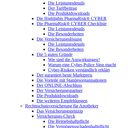
Die Leistungsdetails
Der Tarifbeitrag
Die Produktdownloads
Die Highlights PharmaRisk® CYBER
Die PharmaRisk® CYBER Checkliste
Die Leistungsdetails
Die Besonderheiten
Die Versicherungslösung
Die Leistungsdetails
Die Besonderheiten
Die 5 guten Gründe
Wie sind die Auswirkungen?
Warum eine Cyber-Police Sinn macht
Cyber-Risiken verständlich erklärt
Der garantiert beste Marktpreis
Die Vorteile mit Standesorganisationen
Der ONLINE-Abschluss
Der Versicherungspartner
Die Produktdownloads
Die weiteren Empfehlungen
Rechtsschutzversicherung für Apotheker
Das Versicherungsprinzip
Versicherungs-Check
Die Betriebshaftpflicht
Die Vermögensschadenhaftpflicht