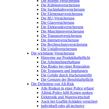
Die Rezept-Versicherung
Die Kühlgutversicherung
Die Sachinhaltsversicherung
Die Elementarversicherung
Die BU-Versicherung
Die Glasversicherung
Die Elektronikversicherung
Die Maschinenversicherung
Die Transportversicherung
Die Internetversicherung
Die Rechtsschutzversicherung
Die Unfallversicherung
Die wichtigste Versicherung
Hinweise zur Produkthaftpflicht
Die Arbeitnehmerhaftung
Das Risiko bei einer Retaxation
Die Testungen und Impfungen
Die Gefahr durch Hackerangriffe
Die Grenzen der Berufshaftpflicht
Die Definition von All-Risk
Alle Risiken in einer Police erfasst
Allrisk-Police hilft Kosten senken
Elektronik und Warenwirtschaft
Auch bei Graffiti-Schäden versichert
individuell oder all-inclusive