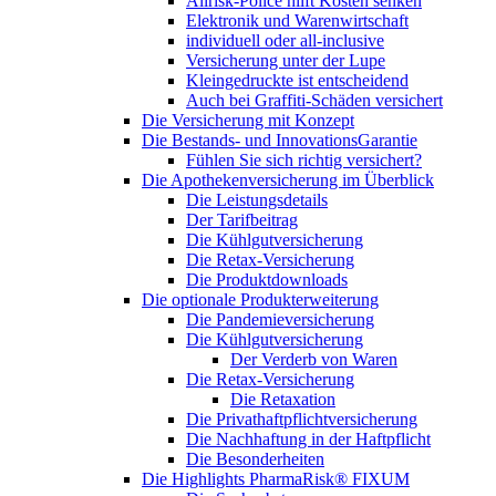
Allrisk-Police hilft Kosten senken
Elektronik und Warenwirtschaft
individuell oder all-inclusive
Versicherung unter der Lupe
Kleingedruckte ist entscheidend
Auch bei Graffiti-Schäden versichert
Die Versicherung mit Konzept
Die Bestands- und InnovationsGarantie
Fühlen Sie sich richtig versichert?
Die Apothekenversicherung im Überblick
Die Leistungsdetails
Der Tarifbeitrag
Die Kühlgutversicherung
Die Retax-Versicherung
Die Produktdownloads
Die optionale Produkterweiterung
Die Pandemieversicherung
Die Kühlgutversicherung
Der Verderb von Waren
Die Retax-Versicherung
Die Retaxation
Die Privathaftpflichtversicherung
Die Nachhaftung in der Haftpflicht
Die Besonderheiten
Die Highlights PharmaRisk® FIXUM