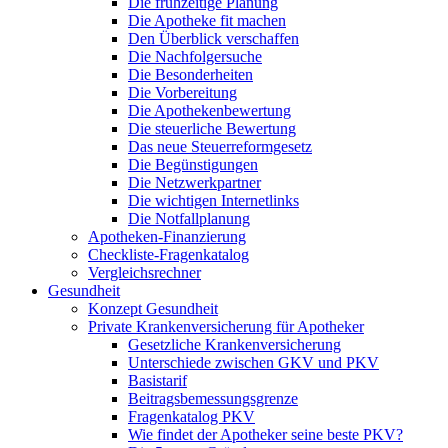
Die frühzeitige Planung
Die Apotheke fit machen
Den Überblick verschaffen
Die Nachfolgersuche
Die Besonderheiten
Die Vorbereitung
Die Apothekenbewertung
Die steuerliche Bewertung
Das neue Steuerreformgesetz
Die Begünstigungen
Die Netzwerkpartner
Die wichtigen Internetlinks
Die Notfallplanung
Apotheken-Finanzierung
Checkliste-Fragenkatalog
Vergleichsrechner
Gesundheit
Konzept Gesundheit
Private Krankenversicherung für Apotheker
Gesetzliche Krankenversicherung
Unterschiede zwischen GKV und PKV
Basistarif
Beitragsbemessungsgrenze
Fragenkatalog PKV
Wie findet der Apotheker seine beste PKV?