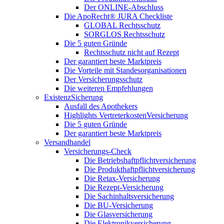
Der ONLINE-Abschluss
Die ApoRecht® JURA Checkliste
GLOBAL Rechtsschutz
SORGLOS Rechtsschutz
Die 5 guten Gründe
Rechtsschutz nicht auf Rezept
Der garantiert beste Marktpreis
Die Vorteile mit Standesorganisationen
Der Versicherungsschutz
Die weiteren Empfehlungen
ExistenzSicherung
Ausfall des Apothekers
Highlights VertreterkostenVersicherung
Die 5 guten Gründe
Der garantiert beste Marktpreis
Versandhandel
Versicherungs-Check
Die Betriebshaftpflichtversicherung
Die Produkthaftpflichtversicherung
Die Retax-Versicherung
Die Rezept-Versicherung
Die Sachinhaltsversicherung
Die BU-Versicherung
Die Glasversicherung
Die Elektronikversicherung