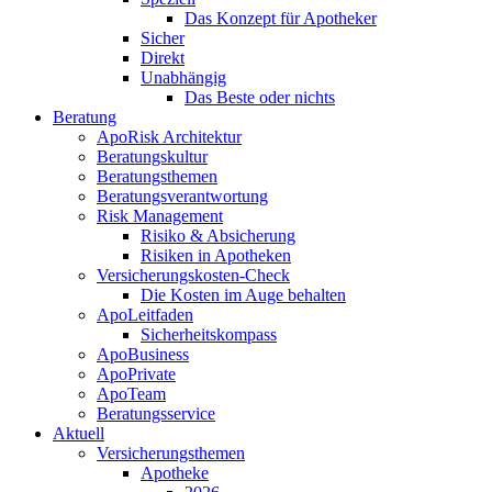
Das Konzept für Apotheker
Sicher
Direkt
Unabhängig
Das Beste oder nichts
Beratung
ApoRisk Architektur
Beratungskultur
Beratungsthemen
Beratungsverantwortung
Risk Management
Risiko & Absicherung
Risiken in Apotheken
Versicherungskosten-Check
Die Kosten im Auge behalten
ApoLeitfaden
Sicherheitskompass
ApoBusiness
ApoPrivate
ApoTeam
Beratungsservice
Aktuell
Versicherungsthemen
Apotheke