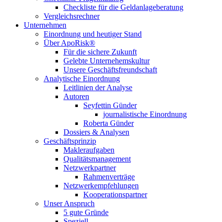
Checkliste für die Geldanlageberatung
Vergleichsrechner
Unternehmen
Einordnung und heutiger Stand
Über ApoRisk®
Für die sichere Zukunft
Gelebte Unternehemskultur
Unsere Geschäftsfreundschaft
Analytische Einordnung
Leitlinien der Analyse
Autoren
Seyfettin Günder
journalistische Einordnung
Roberta Günder
Dossiers & Analysen
Geschäftsprinzip
Makleraufgaben
Qualitätsmanagement
Netzwerkpartner
Rahmenverträge
Netzwerkempfehlungen
Kooperationspartner
Unser Anspruch
5 gute Gründe
Speziell