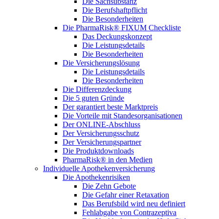
Die Sachsubstanz
Die Berufshaftpflicht
Die Besonderheiten
Die PharmaRisk® FIXUM Checkliste
Das Deckungskonzept
Die Leistungsdetails
Die Besonderheiten
Die Versicherungslösung
Die Leistungsdetails
Die Besonderheiten
Die Differenzdeckung
Die 5 guten Gründe
Der garantiert beste Marktpreis
Die Vorteile mit Standesorganisationen
Der ONLINE-Abschluss
Der Versicherungsschutz
Der Versicherungspartner
Die Produktdownloads
PharmaRisk® in den Medien
Individuelle Apothekenversicherung
Die Apothekenrisiken
Die Zehn Gebote
Die Gefahr einer Retaxation
Das Berufsbild wird neu definiert
Fehlabgabe von Contrazeptiva