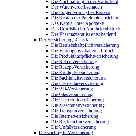
Die Nachhaftung in der Haftpflicht
Der Warenverderbschaden
Die Folgen von Cyber-Risiken
Die Kosten der Pandemie absichern
Das Kapital Ihrer Apotheke
Das Restrisiko im Apothekenbetrieb
Der Pharmazierat ist entscheidend
Der Versicherungs-Check
Die Betriebshaftpflichtversicherung
Die Vermögensschadenhaftpflicht
Die Produkthaftpflichtversicherung
Die Retax-Versicherung
Die Rezept-Versicherung
Die Kühlgutversicherung
Die Sachinhaltsversicherung
Die Elementarversicherung
Die BU-Versicherung
Die Glasversicherung
Die Elektronikversicherung
Die Maschinenversicherung
Die Transportversicherung
Die Internetversicherung
Die Rechtsschutzversicherung
Die Unfallversicherung
Die wichtigste Versicherung