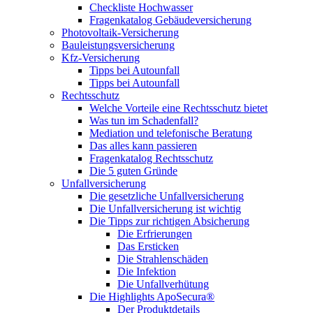
Checkliste Hochwasser
Fragenkatalog Gebäudeversicherung
Photovoltaik-Versicherung
Bauleistungsversicherung
Kfz-Versicherung
Tipps bei Autounfall
Tipps bei Autounfall
Rechtsschutz
Welche Vorteile eine Rechtsschutz bietet
Was tun im Schadenfall?
Mediation und telefonische Beratung
Das alles kann passieren
Fragenkatalog Rechtsschutz
Die 5 guten Gründe
Unfallversicherung
Die gesetzliche Unfallversicherung
Die Unfallversicherung ist wichtig
Die Tipps zur richtigen Absicherung
Die Erfrierungen
Das Ersticken
Die Strahlenschäden
Die Infektion
Die Unfallverhütung
Die Highlights ApoSecura®
Der Produktdetails