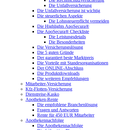
Die Rechtsschutzversicherung
Die Unfallversicherung
Die Unfallversicherung ist wichtig
Die steuerlichen Aspekte
Die Lohnsteuerpflicht vermeiden
Die Highlights ApoSecura®
Die ApoSecura® Checkliste
Die Leistungsdetails
Die Besonderheiten
Die Versicherungslösung
Die 5 guten Gründe
Der garantiert beste Marktpreis
Die Vorteile mit Standesorganisationen
Der ONLINE-Abschluss
Die Produktdownloads
Die weiteren Empfehlungen
Mitarbeiter-Versicherung
Kfz-Flotten-Versicherung
Dienstreise-Kasko
Apotheken-Rente
Die empfohlene Branchenlösung
Fragen und Antworten
Rente für 450 EUR Mitarbeiter
Apothekennachfolge
Die Apothekennachfolge