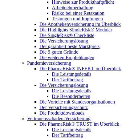
Hinweise zur Produkthaftpflicht
Arbeitnehmerhaftung
Risiko bei einer Retaxation
Testungen und Impfungen
Die Apothekenversicherung im Überblick
Die Highlights SingleRisk® Modular
Die SingleRisk® Checkliste
Die Versicherungslösung
Der garantiert beste Marktpreis
Die 5 guten Gründe
Die weiteren Empfehlungen
Pandemieversicherung
Die PharmaRisk® INFEKT im Überblick
Die Leistungsdetails
Der Tarifbeitrag
Die Versicherungslösung
Die Leistungsdetails
Die Besonderheiten
Die Vorteile mit Standesorganisationen
Der Versicherungsschutz
Die Produktdownloads
Vertrauensschaden-Versicherung
Die PharmaRisk® TRUST im Überblick
Die Leistungsdetails
Der Tarifbeitrag