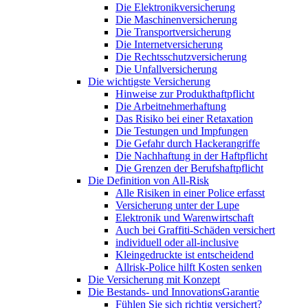
Die Elektronikversicherung
Die Maschinenversicherung
Die Transportversicherung
Die Internetversicherung
Die Rechtsschutzversicherung
Die Unfallversicherung
Die wichtigste Versicherung
Hinweise zur Produkthaftpflicht
Die Arbeitnehmerhaftung
Das Risiko bei einer Retaxation
Die Testungen und Impfungen
Die Gefahr durch Hackerangriffe
Die Nachhaftung in der Haftpflicht
Die Grenzen der Berufshaftpflicht
Die Definition von All-Risk
Alle Risiken in einer Police erfasst
Versicherung unter der Lupe
Elektronik und Warenwirtschaft
Auch bei Graffiti-Schäden versichert
individuell oder all-inclusive
Kleingedruckte ist entscheidend
Allrisk-Police hilft Kosten senken
Die Versicherung mit Konzept
Die Bestands- und InnovationsGarantie
Fühlen Sie sich richtig versichert?