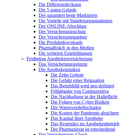
Die Differenzdeckung
Die 5 guten Gründe
Der garantiert beste Marktpreis
Die Vorteile mit Standesorganisationen
Der ONLINE-Abschluss
Der Versicherungsschutz
Der Versicherungspartner
Die Produktdownloads
PharmaRisk® in den Medien
Die weiteren Empfehlungen
Festbetrag Apothekenversicherung
Das Versicherungsprinzip
Die Apothekenrisiken
Die Zehn Gebote
Die Gefahr einer Retaxation
Das Berufsbild wird neu definiert
Fehlabgabe von Contrazeptiva
Die Nachhaftung in der Haftpflicht
Die Folgen von Cyber-Risiken
Der Warenverderbschaden
Die Kosten der Pandemie absichern
Das Kapital Ihrer Apotheke
Das Restrisiko im Apothekenbetrieb
Der Pharmazierat ist entscheidend
Der Versicherungs-Check