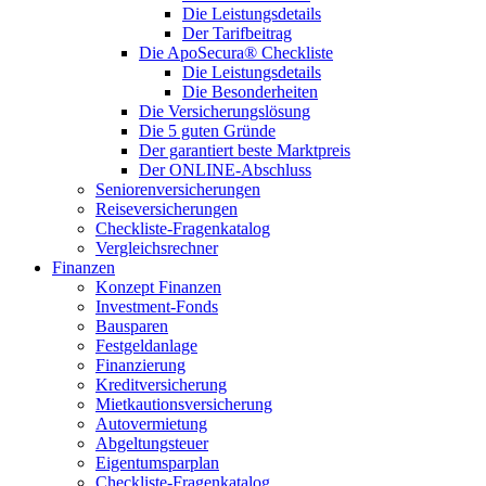
Die Leistungsdetails
Der Tarifbeitrag
Die ApoSecura® Checkliste
Die Leistungsdetails
Die Besonderheiten
Die Versicherungslösung
Die 5 guten Gründe
Der garantiert beste Marktpreis
Der ONLINE-Abschluss
Seniorenversicherungen
Reiseversicherungen
Checkliste-Fragenkatalog
Vergleichsrechner
Finanzen
Konzept Finanzen
Investment-Fonds
Bausparen
Festgeldanlage
Finanzierung
Kreditversicherung
Mietkautionsversicherung
Autovermietung
Abgeltungsteuer
Eigentumsparplan
Checkliste-Fragenkatalog