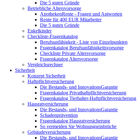
Die 5 guten Gründe
Betriebliche Altersvorsorge
ApothekenRente - Fragen und Antworten
Rente für 400 EUR Mitarbeiter
Die 5 guten Gründe
Enkelkinder
Checkliste-Fragenkatalog
Berufsunfähigkeit - Liste von Einzelpunkten
Fragenkatalog Berufsunfähigkeitsvorsorge
Checkliste Private Altersvorsorge
Fragenkatalog Altersvorsorge
Vergleichsrechner
Sicherheit
Konzept Sicherheit
Haftpflichtversicherung
Die Bestands- und InnovationsGarantie
Fragenkatalog Privathaftpflichtversicherung
Fragenkatalog Tierhalter-Haftpflichtversicherung
Hausratversicherung
Die Bestands- und InnovationsGarantie
Schadenprävention
Fragenkatalog Hausratversicherung
So vermeiden Sie Wohnungseinbrüche
Gebäudeversicherung
Die Bestands- und InnovationsGarantie