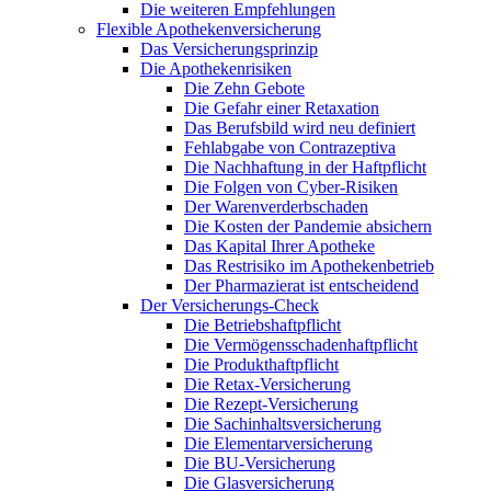
Die weiteren Empfehlungen
Flexible Apothekenversicherung
Das Versicherungsprinzip
Die Apothekenrisiken
Die Zehn Gebote
Die Gefahr einer Retaxation
Das Berufsbild wird neu definiert
Fehlabgabe von Contrazeptiva
Die Nachhaftung in der Haftpflicht
Die Folgen von Cyber-Risiken
Der Warenverderbschaden
Die Kosten der Pandemie absichern
Das Kapital Ihrer Apotheke
Das Restrisiko im Apothekenbetrieb
Der Pharmazierat ist entscheidend
Der Versicherungs-Check
Die Betriebshaftpflicht
Die Vermögensschadenhaftpflicht
Die Produkthaftpflicht
Die Retax-Versicherung
Die Rezept-Versicherung
Die Sachinhaltsversicherung
Die Elementarversicherung
Die BU-Versicherung
Die Glasversicherung