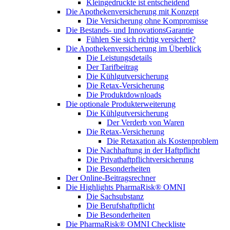
Kleingedruckte ist entscheidend
Die Apothekenversicherung mit Konzept
Die Versicherung ohne Kompromisse
Die Bestands- und InnovationsGarantie
Fühlen Sie sich richtig versichert?
Die Apothekenversicherung im Überblick
Die Leistungsdetails
Der Tarifbeitrag
Die Kühlgutversicherung
Die Retax-Versicherung
Die Produktdownloads
Die optionale Produkterweiterung
Die Kühlgutversicherung
Der Verderb von Waren
Die Retax-Versicherung
Die Retaxation als Kostenproblem
Die Nachhaftung in der Haftpflicht
Die Privathaftpflichtversicherung
Die Besonderheiten
Der Online-Beitragsrechner
Die Highlights PharmaRisk® OMNI
Die Sachsubstanz
Die Berufshaftpflicht
Die Besonderheiten
Die PharmaRisk® OMNI Checkliste