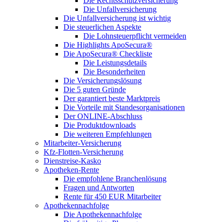
Die Rechtsschutzversicherung
Die Unfallversicherung
Die Unfallversicherung ist wichtig
Die steuerlichen Aspekte
Die Lohnsteuerpflicht vermeiden
Die Highlights ApoSecura®
Die ApoSecura® Checkliste
Die Leistungsdetails
Die Besonderheiten
Die Versicherungslösung
Die 5 guten Gründe
Der garantiert beste Marktpreis
Die Vorteile mit Standesorganisationen
Der ONLINE-Abschluss
Die Produktdownloads
Die weiteren Empfehlungen
Mitarbeiter-Versicherung
Kfz-Flotten-Versicherung
Dienstreise-Kasko
Apotheken-Rente
Die empfohlene Branchenlösung
Fragen und Antworten
Rente für 450 EUR Mitarbeiter
Apothekennachfolge
Die Apothekennachfolge