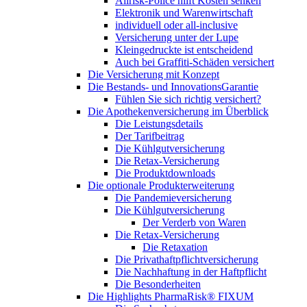
Allrisk-Police hilft Kosten senken
Elektronik und Warenwirtschaft
individuell oder all-inclusive
Versicherung unter der Lupe
Kleingedruckte ist entscheidend
Auch bei Graffiti-Schäden versichert
Die Versicherung mit Konzept
Die Bestands- und InnovationsGarantie
Fühlen Sie sich richtig versichert?
Die Apothekenversicherung im Überblick
Die Leistungsdetails
Der Tarifbeitrag
Die Kühlgutversicherung
Die Retax-Versicherung
Die Produktdownloads
Die optionale Produkterweiterung
Die Pandemieversicherung
Die Kühlgutversicherung
Der Verderb von Waren
Die Retax-Versicherung
Die Retaxation
Die Privathaftpflichtversicherung
Die Nachhaftung in der Haftpflicht
Die Besonderheiten
Die Highlights PharmaRisk® FIXUM