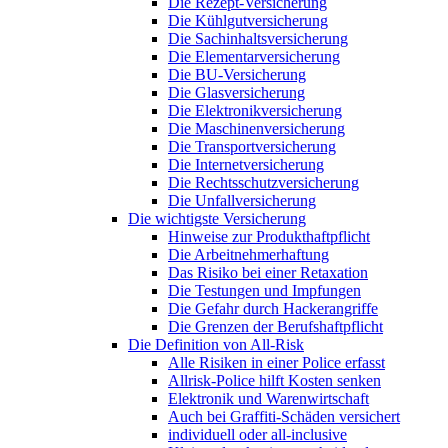
Die Rezept-Versicherung
Die Kühlgutversicherung
Die Sachinhaltsversicherung
Die Elementarversicherung
Die BU-Versicherung
Die Glasversicherung
Die Elektronikversicherung
Die Maschinenversicherung
Die Transportversicherung
Die Internetversicherung
Die Rechtsschutzversicherung
Die Unfallversicherung
Die wichtigste Versicherung
Hinweise zur Produkthaftpflicht
Die Arbeitnehmerhaftung
Das Risiko bei einer Retaxation
Die Testungen und Impfungen
Die Gefahr durch Hackerangriffe
Die Grenzen der Berufshaftpflicht
Die Definition von All-Risk
Alle Risiken in einer Police erfasst
Allrisk-Police hilft Kosten senken
Elektronik und Warenwirtschaft
Auch bei Graffiti-Schäden versichert
individuell oder all-inclusive