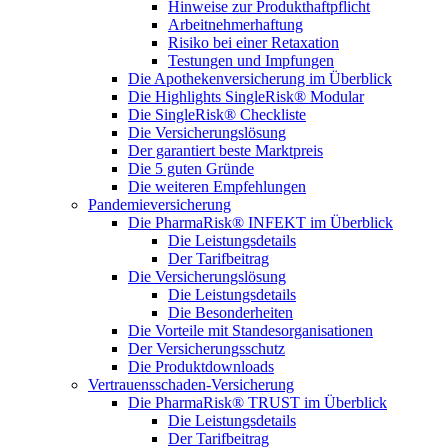
Hinweise zur Produkthaftpflicht
Arbeitnehmerhaftung
Risiko bei einer Retaxation
Testungen und Impfungen
Die Apothekenversicherung im Überblick
Die Highlights SingleRisk® Modular
Die SingleRisk® Checkliste
Die Versicherungslösung
Der garantiert beste Marktpreis
Die 5 guten Gründe
Die weiteren Empfehlungen
Pandemieversicherung
Die PharmaRisk® INFEKT im Überblick
Die Leistungsdetails
Der Tarifbeitrag
Die Versicherungslösung
Die Leistungsdetails
Die Besonderheiten
Die Vorteile mit Standesorganisationen
Der Versicherungsschutz
Die Produktdownloads
Vertrauensschaden-Versicherung
Die PharmaRisk® TRUST im Überblick
Die Leistungsdetails
Der Tarifbeitrag