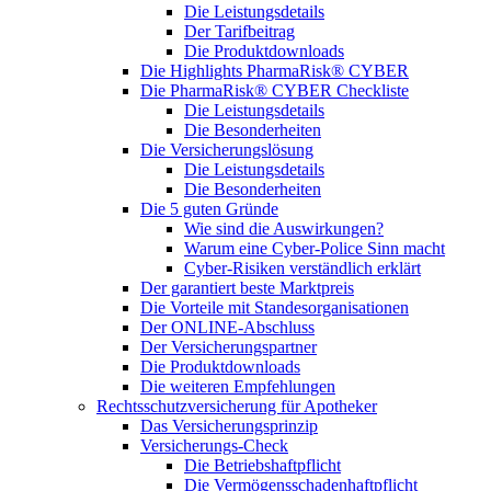
Die Leistungsdetails
Der Tarifbeitrag
Die Produktdownloads
Die Highlights PharmaRisk® CYBER
Die PharmaRisk® CYBER Checkliste
Die Leistungsdetails
Die Besonderheiten
Die Versicherungslösung
Die Leistungsdetails
Die Besonderheiten
Die 5 guten Gründe
Wie sind die Auswirkungen?
Warum eine Cyber-Police Sinn macht
Cyber-Risiken verständlich erklärt
Der garantiert beste Marktpreis
Die Vorteile mit Standesorganisationen
Der ONLINE-Abschluss
Der Versicherungspartner
Die Produktdownloads
Die weiteren Empfehlungen
Rechtsschutzversicherung für Apotheker
Das Versicherungsprinzip
Versicherungs-Check
Die Betriebshaftpflicht
Die Vermögensschadenhaftpflicht