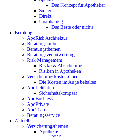
Das Konzept für Apotheker
Sicher
Direkt
Unabhängig
Das Beste oder nichts
Beratung
ApoRisk Architektur
Beratungskultur
Beratungsthemen
Beratungsverantwortung
Risk Management
Risiko & Absicherung
Risiken in Apotheken
Versicherungskosten-Check
Die Kosten im Auge behalten
ApoLeitfaden
Sicherheitskompass
ApoBusiness
ApoPrivate
ApoTeam
Beratungsservice
Aktuell
Versicherungsthemen
Apotheke