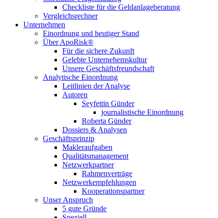
Checkliste für die Geldanlageberatung
Vergleichsrechner
Unternehmen
Einordnung und heutiger Stand
Über ApoRisk®
Für die sichere Zukunft
Gelebte Unternehemskultur
Unsere Geschäftsfreundschaft
Analytische Einordnung
Leitlinien der Analyse
Autoren
Seyfettin Günder
journalistische Einordnung
Roberta Günder
Dossiers & Analysen
Geschäftsprinzip
Makleraufgaben
Qualitätsmanagement
Netzwerkpartner
Rahmenverträge
Netzwerkempfehlungen
Kooperationspartner
Unser Anspruch
5 gute Gründe
Speziell