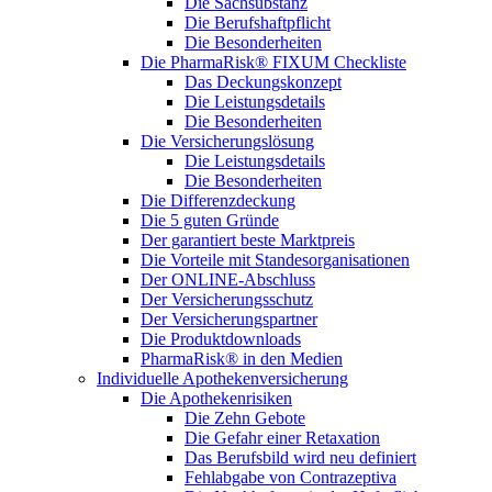
Die Sachsubstanz
Die Berufshaftpflicht
Die Besonderheiten
Die PharmaRisk® FIXUM Checkliste
Das Deckungskonzept
Die Leistungsdetails
Die Besonderheiten
Die Versicherungslösung
Die Leistungsdetails
Die Besonderheiten
Die Differenzdeckung
Die 5 guten Gründe
Der garantiert beste Marktpreis
Die Vorteile mit Standesorganisationen
Der ONLINE-Abschluss
Der Versicherungsschutz
Der Versicherungspartner
Die Produktdownloads
PharmaRisk® in den Medien
Individuelle Apothekenversicherung
Die Apothekenrisiken
Die Zehn Gebote
Die Gefahr einer Retaxation
Das Berufsbild wird neu definiert
Fehlabgabe von Contrazeptiva