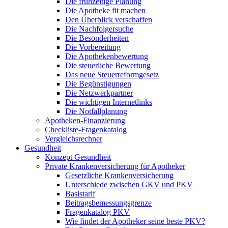
Die frühzeitige Planung
Die Apotheke fit machen
Den Überblick verschaffen
Die Nachfolgersuche
Die Besonderheiten
Die Vorbereitung
Die Apothekenbewertung
Die steuerliche Bewertung
Das neue Steuerreformgesetz
Die Begünstigungen
Die Netzwerkpartner
Die wichtigen Internetlinks
Die Notfallplanung
Apotheken-Finanzierung
Checkliste-Fragenkatalog
Vergleichsrechner
Gesundheit
Konzept Gesundheit
Private Krankenversicherung für Apotheker
Gesetzliche Krankenversicherung
Unterschiede zwischen GKV und PKV
Basistarif
Beitragsbemessungsgrenze
Fragenkatalog PKV
Wie findet der Apotheker seine beste PKV?