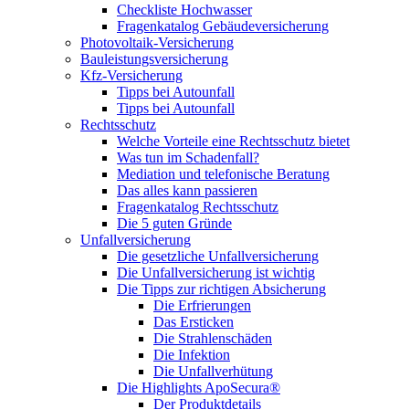
Checkliste Hochwasser
Fragenkatalog Gebäudeversicherung
Photovoltaik-Versicherung
Bauleistungsversicherung
Kfz-Versicherung
Tipps bei Autounfall
Tipps bei Autounfall
Rechtsschutz
Welche Vorteile eine Rechtsschutz bietet
Was tun im Schadenfall?
Mediation und telefonische Beratung
Das alles kann passieren
Fragenkatalog Rechtsschutz
Die 5 guten Gründe
Unfallversicherung
Die gesetzliche Unfallversicherung
Die Unfallversicherung ist wichtig
Die Tipps zur richtigen Absicherung
Die Erfrierungen
Das Ersticken
Die Strahlenschäden
Die Infektion
Die Unfallverhütung
Die Highlights ApoSecura®
Der Produktdetails