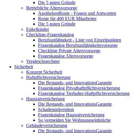
Die 5 guten Gründe
Betriebliche Altersvorsorge
ApothekenRente - Fragen und Antworten
Rente für 400 EUR Mitarbeiter
Die 5 guten Gründe
Enkelkinder
Checkliste-Fragenkatalog
Berufsunfähigkeit - Liste von Einzelpunkten
Fragenkatalog Berufsunfähigkeitsvorsorge
Checkliste Private Altersvorsorge
Fragenkatalog Altersvorsorge
Vergleichsrechner
Sicherheit
Konzept Sicherheit
Haftpflichtversicherung
Die Bestands- und InnovationsGarantie
Fragenkatalog Privathaftpflichtversicherung
Fragenkatalog Tierhalter-Haftpflichtversicherung
Hausratversicherung
Die Bestands- und InnovationsGarantie
Schadenprävention
Fragenkatalog Hausratversicherung
So vermeiden Sie Wohnungseinbrüche
Gebäudeversicherung
Die Bestands- und InnovationsGarantie