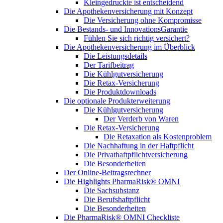
Kleingedruckte ist entscheidend
Die Apothekenversicherung mit Konzept
Die Versicherung ohne Kompromisse
Die Bestands- und InnovationsGarantie
Fühlen Sie sich richtig versichert?
Die Apothekenversicherung im Überblick
Die Leistungsdetails
Der Tarifbeitrag
Die Kühlgutversicherung
Die Retax-Versicherung
Die Produktdownloads
Die optionale Produkterweiterung
Die Kühlgutversicherung
Der Verderb von Waren
Die Retax-Versicherung
Die Retaxation als Kostenproblem
Die Nachhaftung in der Haftpflicht
Die Privathaftpflichtversicherung
Die Besonderheiten
Der Online-Beitragsrechner
Die Highlights PharmaRisk® OMNI
Die Sachsubstanz
Die Berufshaftpflicht
Die Besonderheiten
Die PharmaRisk® OMNI Checkliste