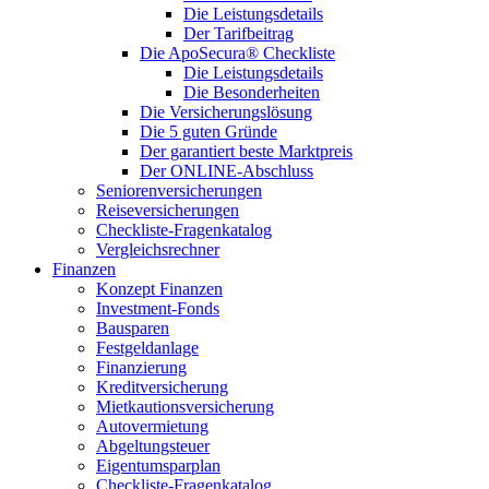
Die Leistungsdetails
Der Tarifbeitrag
Die ApoSecura® Checkliste
Die Leistungsdetails
Die Besonderheiten
Die Versicherungslösung
Die 5 guten Gründe
Der garantiert beste Marktpreis
Der ONLINE-Abschluss
Seniorenversicherungen
Reiseversicherungen
Checkliste-Fragenkatalog
Vergleichsrechner
Finanzen
Konzept Finanzen
Investment-Fonds
Bausparen
Festgeldanlage
Finanzierung
Kreditversicherung
Mietkautionsversicherung
Autovermietung
Abgeltungsteuer
Eigentumsparplan
Checkliste-Fragenkatalog