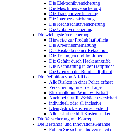
Die Elektronikversicherung
Die Maschinenversicherung
Die Transportversicherung
Die Internetversicherung
Die Rechtsschutzversicherung
Die Unfallversicherung
Die wichtigste Versicherung
Hinweise zur Produkthaftpflicht
Die Arbeitnehmerhaftung
Das Risiko bei einer Retaxation
Die Testungen und Impfungen
Die Gefahr durch Hackerangriffe
Die Nachhaftung in der Haftpflicht
Die Grenzen der Berufshaftpflicht
Die Definition von All-Risk
Alle Risiken in einer Police erfasst
Versicherung unter der Lupe
Elektronik und Warenwirtschaft
Auch bei Graffiti-Schäden versichert
individuell oder all-inclusive
Kleingedruckte ist entscheidend
Allrisk-Police hilft Kosten senken
Die Versicherung mit Konzept
Die Bestands- und InnovationsGarantie
Fühlen Sie sich richtig versichert?