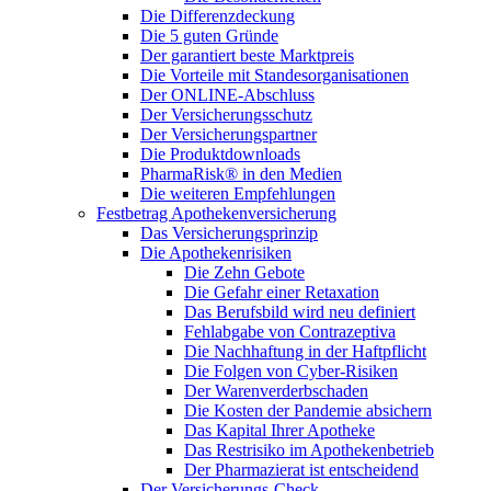
Die Differenzdeckung
Die 5 guten Gründe
Der garantiert beste Marktpreis
Die Vorteile mit Standesorganisationen
Der ONLINE-Abschluss
Der Versicherungsschutz
Der Versicherungspartner
Die Produktdownloads
PharmaRisk® in den Medien
Die weiteren Empfehlungen
Festbetrag Apothekenversicherung
Das Versicherungsprinzip
Die Apothekenrisiken
Die Zehn Gebote
Die Gefahr einer Retaxation
Das Berufsbild wird neu definiert
Fehlabgabe von Contrazeptiva
Die Nachhaftung in der Haftpflicht
Die Folgen von Cyber-Risiken
Der Warenverderbschaden
Die Kosten der Pandemie absichern
Das Kapital Ihrer Apotheke
Das Restrisiko im Apothekenbetrieb
Der Pharmazierat ist entscheidend
Der Versicherungs-Check