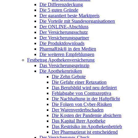
Die Differenzdeckung
Die 5 guten Gründe
Der garantiert beste Marktpreis
Die Vorteile mit Standesorganisationen
Der ONLINE-Abschluss
Der Versicherungsschutz
Der Versicherungspartner
Die Produktdownloads
PharmaRisk® in den Medien
Die weiteren Empfehlungen
Festbetrag Apothekenversicherung
Das Versicherungsprinzip
Die Apothekenrisiken
Die Zehn Gebote
Die Gefahr einer Retaxation
Das Berufsbild wird neu definiert
Fehlabgabe von Contrazeptiva
Die Nachhaftung in der Haftpflicht
Die Folgen von Cyber-Risiken
Der Warenverderbschaden
Die Kosten der Pandemie absichern
Das Kapital Ihrer Apotheke
Das Restrisiko im Apothekenbetrieb
Der Pharmazierat ist entscheidend
Der Versicherungs-Check