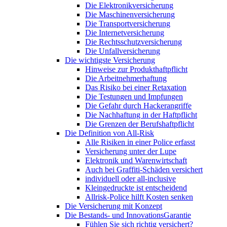
Die Elektronikversicherung
Die Maschinenversicherung
Die Transportversicherung
Die Internetversicherung
Die Rechtsschutzversicherung
Die Unfallversicherung
Die wichtigste Versicherung
Hinweise zur Produkthaftpflicht
Die Arbeitnehmerhaftung
Das Risiko bei einer Retaxation
Die Testungen und Impfungen
Die Gefahr durch Hackerangriffe
Die Nachhaftung in der Haftpflicht
Die Grenzen der Berufshaftpflicht
Die Definition von All-Risk
Alle Risiken in einer Police erfasst
Versicherung unter der Lupe
Elektronik und Warenwirtschaft
Auch bei Graffiti-Schäden versichert
individuell oder all-inclusive
Kleingedruckte ist entscheidend
Allrisk-Police hilft Kosten senken
Die Versicherung mit Konzept
Die Bestands- und InnovationsGarantie
Fühlen Sie sich richtig versichert?