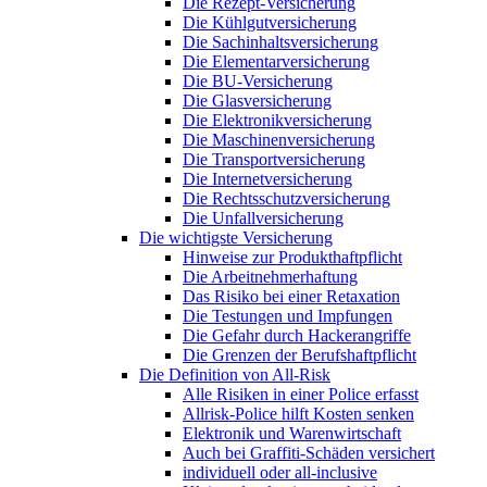
Die Rezept-Versicherung
Die Kühlgutversicherung
Die Sachinhaltsversicherung
Die Elementarversicherung
Die BU-Versicherung
Die Glasversicherung
Die Elektronikversicherung
Die Maschinenversicherung
Die Transportversicherung
Die Internetversicherung
Die Rechtsschutzversicherung
Die Unfallversicherung
Die wichtigste Versicherung
Hinweise zur Produkthaftpflicht
Die Arbeitnehmerhaftung
Das Risiko bei einer Retaxation
Die Testungen und Impfungen
Die Gefahr durch Hackerangriffe
Die Grenzen der Berufshaftpflicht
Die Definition von All-Risk
Alle Risiken in einer Police erfasst
Allrisk-Police hilft Kosten senken
Elektronik und Warenwirtschaft
Auch bei Graffiti-Schäden versichert
individuell oder all-inclusive