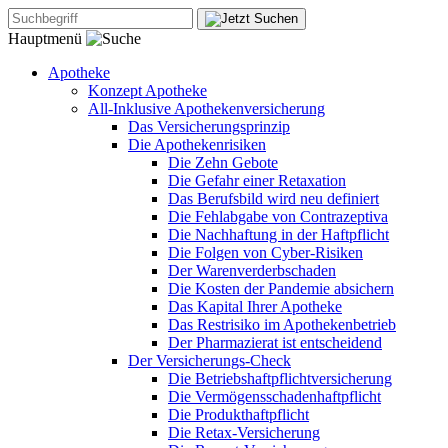
Hauptmenü
Apotheke
Konzept Apotheke
All-Inklusive Apothekenversicherung
Das Versicherungsprinzip
Die Apothekenrisiken
Die Zehn Gebote
Die Gefahr einer Retaxation
Das Berufsbild wird neu definiert
Die Fehlabgabe von Contrazeptiva
Die Nachhaftung in der Haftpflicht
Die Folgen von Cyber-Risiken
Der Warenverderbschaden
Die Kosten der Pandemie absichern
Das Kapital Ihrer Apotheke
Das Restrisiko im Apothekenbetrieb
Der Pharmazierat ist entscheidend
Der Versicherungs-Check
Die Betriebshaftpflichtversicherung
Die Vermögensschadenhaftpflicht
Die Produkthaftpflicht
Die Retax-Versicherung