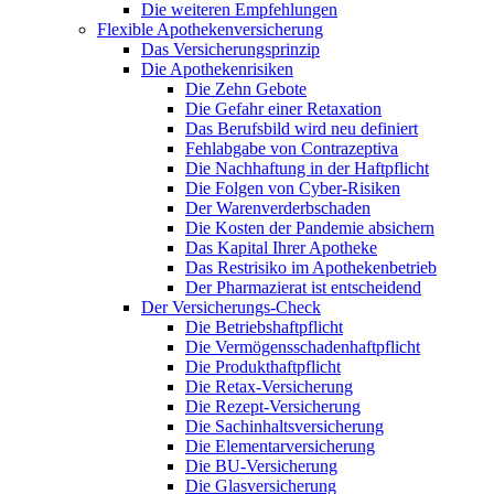
Die weiteren Empfehlungen
Flexible Apothekenversicherung
Das Versicherungsprinzip
Die Apothekenrisiken
Die Zehn Gebote
Die Gefahr einer Retaxation
Das Berufsbild wird neu definiert
Fehlabgabe von Contrazeptiva
Die Nachhaftung in der Haftpflicht
Die Folgen von Cyber-Risiken
Der Warenverderbschaden
Die Kosten der Pandemie absichern
Das Kapital Ihrer Apotheke
Das Restrisiko im Apothekenbetrieb
Der Pharmazierat ist entscheidend
Der Versicherungs-Check
Die Betriebshaftpflicht
Die Vermögensschadenhaftpflicht
Die Produkthaftpflicht
Die Retax-Versicherung
Die Rezept-Versicherung
Die Sachinhaltsversicherung
Die Elementarversicherung
Die BU-Versicherung
Die Glasversicherung