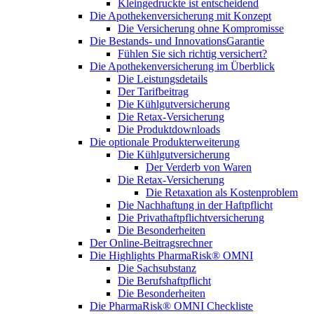
Kleingedruckte ist entscheidend
Die Apothekenversicherung mit Konzept
Die Versicherung ohne Kompromisse
Die Bestands- und InnovationsGarantie
Fühlen Sie sich richtig versichert?
Die Apothekenversicherung im Überblick
Die Leistungsdetails
Der Tarifbeitrag
Die Kühlgutversicherung
Die Retax-Versicherung
Die Produktdownloads
Die optionale Produkterweiterung
Die Kühlgutversicherung
Der Verderb von Waren
Die Retax-Versicherung
Die Retaxation als Kostenproblem
Die Nachhaftung in der Haftpflicht
Die Privathaftpflichtversicherung
Die Besonderheiten
Der Online-Beitragsrechner
Die Highlights PharmaRisk® OMNI
Die Sachsubstanz
Die Berufshaftpflicht
Die Besonderheiten
Die PharmaRisk® OMNI Checkliste