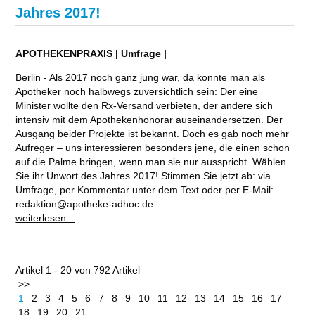
Jahres 2017!
APOTHEKENPRAXIS | Umfrage |
Berlin - Als 2017 noch ganz jung war, da konnte man als
Apotheker noch halbwegs zuversichtlich sein: Der eine
Minister wollte den Rx-Versand verbieten, der andere sich
intensiv mit dem Apothekenhonorar auseinandersetzen. Der
Ausgang beider Projekte ist bekannt. Doch es gab noch mehr
Aufreger – uns interessieren besonders jene, die einen schon
auf die Palme bringen, wenn man sie nur ausspricht. Wählen
Sie ihr Unwort des Jahres 2017! Stimmen Sie jetzt ab: via
Umfrage, per Kommentar unter dem Text oder per E-Mail:
redaktion@apotheke-adhoc.de.
weiterlesen...
Artikel 1 - 20 von 792 Artikel
>>
1
2
3
4
5
6
7
8
9
10
11
12
13
14
15
16
17
18
19
20
21