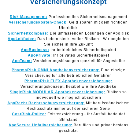
Versicherungskonzept
Risk Management:
Professionelles Sicherheitsmanagement
Versicherungskosten-Check:
Geld sparen mit dem richtigen
Überblick
Sicherheitkompass:
Die umfassenden Lösungen der ApoRisk
ApoLeitfaden:
Das Leben steckt voller Risiken - Wir begleiten
Sie sicher in Ihre Zukunft
ApoBusiness:
Ihr betriebliches Sicherheitspaket
ApoPrivate:
Ihr privates Sicherheitspaket
ApoTeam:
Versicherungslösungen speziell für Angestellte
PharmaRisk OMNI Apothekenversicherung:
Eine einzige
Versicherung für alle betrieblichen Gefahren
PharmaRisk FLEX Apothekenversicherung:
Versicherungskonzept, flexibel wie Ihre Apotheke
SingleRisk MODULAR Apothekenversicherung:
Risiken so
individuell wie möglich absichern
ApoRecht Rechtsschutzversicherung:
Mit berufsständischem
Rechtsschutz immer auf der sicheren Seite
CostRisk-Police:
Existenzsicherung - Ihr Ausfall bedeutet
Stillstand
ApoSecura Unfallversicherung:
Beruflich und privat bestens
geschützt