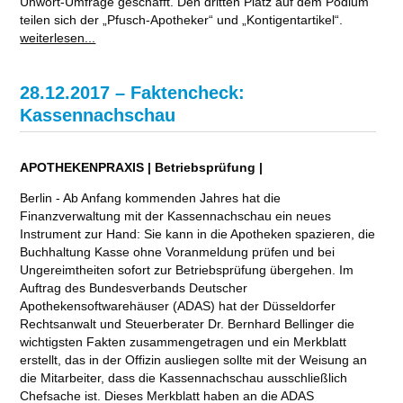
Unwort-Umfrage geschafft. Den dritten Platz auf dem Podium
teilen sich der „Pfusch-Apotheker“ und „Kontigentartikel“.
weiterlesen...
28.12.2017 – Faktencheck:
Kassennachschau
APOTHEKENPRAXIS | Betriebsprüfung |
Berlin - Ab Anfang kommenden Jahres hat die
Finanzverwaltung mit der Kassennachschau ein neues
Instrument zur Hand: Sie kann in die Apotheken spazieren, die
Buchhaltung Kasse ohne Voranmeldung prüfen und bei
Ungereimtheiten sofort zur Betriebsprüfung übergehen. Im
Auftrag des Bundesverbands Deutscher
Apothekensoftwarehäuser (ADAS) hat der Düsseldorfer
Rechtsanwalt und Steuerberater Dr. Bernhard Bellinger die
wichtigsten Fakten zusammengetragen und ein Merkblatt
erstellt, das in der Offizin ausliegen sollte mit der Weisung an
die Mitarbeiter, dass die Kassennachschau ausschließlich
Chefsache ist. Dieses Merkblatt haben an die ADAS