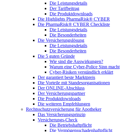
Die Leistungsdetails
Der Tarifbeitrag
Die Produktdownloads
Die Highlights PharmaRisk® CYBER
Die PharmaRisk® CYBER Checkliste
Die Leistungsdetails
Die Besonderheiten
Die Versicherungslösung
Die Leistungsdetails
Die Besonderheiten
Die 5 guten Gründe
Wie sind die Auswirkungen?
Warum eine Cyber-Police Sinn macht
Cyber-Risiken verständlich erklärt
Der garantiert beste Marktpreis
Die Vorteile mit Standesorganisationen
Der ONLINE-Abschluss
Der Versicherungspartner
Die Produktdownloads
Die weiteren Empfehlungen
Rechtsschutzversicherung für Apotheker
Das Versicherungsprinzip
Versicherungs-Check
Die Betriebshaftpflicht
Die Vermögensschadenhaftpflicht