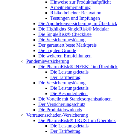
Hinweise zur Produkthaftpflicht
Arbeitnehmerhaftung
Risiko bei einer Retaxation
Testungen und Impfungen
Die Apothekenversicherung im Überblick
Die Highlights SingleRisk® Modular
Die SingleRisk® Checkliste
Die Versicherungslösung
Der garantiert beste Marktpreis
Die 5 guten Gründe
Die weiteren Empfehlungen
Pandemieversicherung
Die PharmaRisk® INFEKT im Überblick
Die Leistungsdetails
Der Tarifbeitrag
Die Versicherungslösung
Die Leistungsdetails
Die Besonderheiten
Die Vorteile mit Standesorganisationen
Der Versicherungsschutz
Die Produktdownloads
Vertrauensschaden-Versicherung
Die PharmaRisk® TRUST im Überblick
Die Leistungsdetails
Der Tarifbeitrag