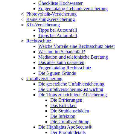
Checkliste Hochwasser
Fragenkatalog Gebäudeversicherung
Photovoltaik-Versicherung
Bauleistungsversicherung
Kfz-Versicherung
Tipps bei Autounfall
Tipps bei Autounfall
Rechtsschutz
Welche Vorteile eine Rechtsschutz bietet
Was tun im Schadenfall?
Mediation und telefonische Beratung
Das alles kann passieren
Fragenkatalog Rechtsschutz
Die 5 guten Gründe
Unfallversicherung
Die gesetzliche Unfallversicherung
Die Unfallversicherung ist wichtig
Die Tipps zur richtigen Absicherung
Die Erfrierungen
Das Ersticken
Die Strahlenschäden
Die Infektion
Die Unfallverhütung
Die Highlights ApoSecura®
Der Produktdetails