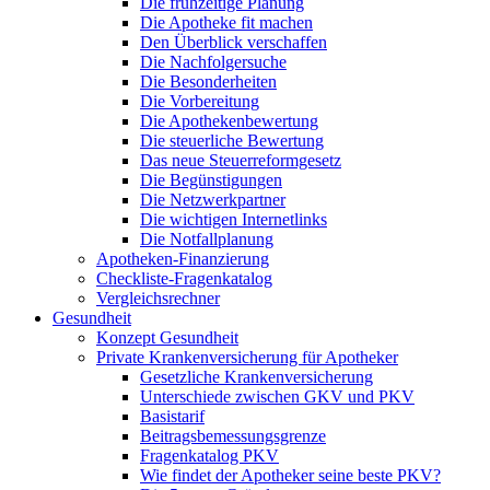
Die frühzeitige Planung
Die Apotheke fit machen
Den Überblick verschaffen
Die Nachfolgersuche
Die Besonderheiten
Die Vorbereitung
Die Apothekenbewertung
Die steuerliche Bewertung
Das neue Steuerreformgesetz
Die Begünstigungen
Die Netzwerkpartner
Die wichtigen Internetlinks
Die Notfallplanung
Apotheken-Finanzierung
Checkliste-Fragenkatalog
Vergleichsrechner
Gesundheit
Konzept Gesundheit
Private Krankenversicherung für Apotheker
Gesetzliche Krankenversicherung
Unterschiede zwischen GKV und PKV
Basistarif
Beitragsbemessungsgrenze
Fragenkatalog PKV
Wie findet der Apotheker seine beste PKV?