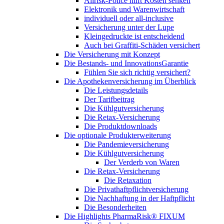
Allrisk-Police hilft Kosten senken
Elektronik und Warenwirtschaft
individuell oder all-inclusive
Versicherung unter der Lupe
Kleingedruckte ist entscheidend
Auch bei Graffiti-Schäden versichert
Die Versicherung mit Konzept
Die Bestands- und InnovationsGarantie
Fühlen Sie sich richtig versichert?
Die Apothekenversicherung im Überblick
Die Leistungsdetails
Der Tarifbeitrag
Die Kühlgutversicherung
Die Retax-Versicherung
Die Produktdownloads
Die optionale Produkterweiterung
Die Pandemieversicherung
Die Kühlgutversicherung
Der Verderb von Waren
Die Retax-Versicherung
Die Retaxation
Die Privathaftpflichtversicherung
Die Nachhaftung in der Haftpflicht
Die Besonderheiten
Die Highlights PharmaRisk® FIXUM