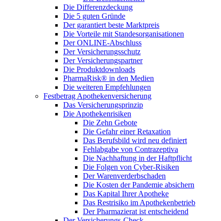
Die Differenzdeckung
Die 5 guten Gründe
Der garantiert beste Marktpreis
Die Vorteile mit Standesorganisationen
Der ONLINE-Abschluss
Der Versicherungsschutz
Der Versicherungspartner
Die Produktdownloads
PharmaRisk® in den Medien
Die weiteren Empfehlungen
Festbetrag Apothekenversicherung
Das Versicherungsprinzip
Die Apothekenrisiken
Die Zehn Gebote
Die Gefahr einer Retaxation
Das Berufsbild wird neu definiert
Fehlabgabe von Contrazeptiva
Die Nachhaftung in der Haftpflicht
Die Folgen von Cyber-Risiken
Der Warenverderbschaden
Die Kosten der Pandemie absichern
Das Kapital Ihrer Apotheke
Das Restrisiko im Apothekenbetrieb
Der Pharmazierat ist entscheidend
Der Versicherungs-Check