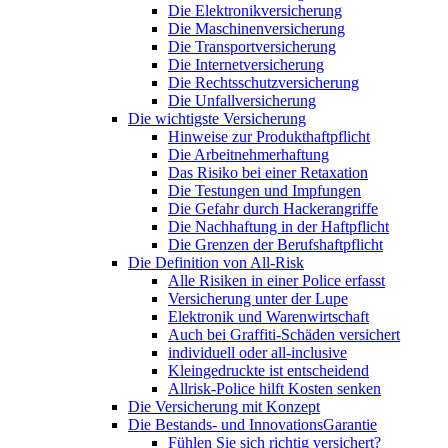
Die Elektronikversicherung
Die Maschinenversicherung
Die Transportversicherung
Die Internetversicherung
Die Rechtsschutzversicherung
Die Unfallversicherung
Die wichtigste Versicherung
Hinweise zur Produkthaftpflicht
Die Arbeitnehmerhaftung
Das Risiko bei einer Retaxation
Die Testungen und Impfungen
Die Gefahr durch Hackerangriffe
Die Nachhaftung in der Haftpflicht
Die Grenzen der Berufshaftpflicht
Die Definition von All-Risk
Alle Risiken in einer Police erfasst
Versicherung unter der Lupe
Elektronik und Warenwirtschaft
Auch bei Graffiti-Schäden versichert
individuell oder all-inclusive
Kleingedruckte ist entscheidend
Allrisk-Police hilft Kosten senken
Die Versicherung mit Konzept
Die Bestands- und InnovationsGarantie
Fühlen Sie sich richtig versichert?