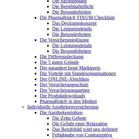
Die Sachsubstanz
Die Berufshaftpflicht
Die Besonderheiten
Die PharmaRisk® FIXUM Checkliste
Das Deckungskonzept
Die Leistungsdetails
Die Besonderheiten
Die Versicherungslösung
Die Leistungsdetails
Die Besonderheiten
Die Differenzdeckung
Die 5 guten Gründe
Der garantiert beste Marktpreis
Die Vorteile mit Standesorganisationen
Der ONLINE-Abschluss
Der Versicherungsschutz
Der Versicherungspartner
Die Produktdownloads
PharmaRisk® in den Medien
Individuelle Apothekenversicherung
Die Apothekenrisiken
Die Zehn Gebote
Die Gefahr einer Retaxation
Das Berufsbild wird neu definiert
Fehlabgabe von Contrazeptiva