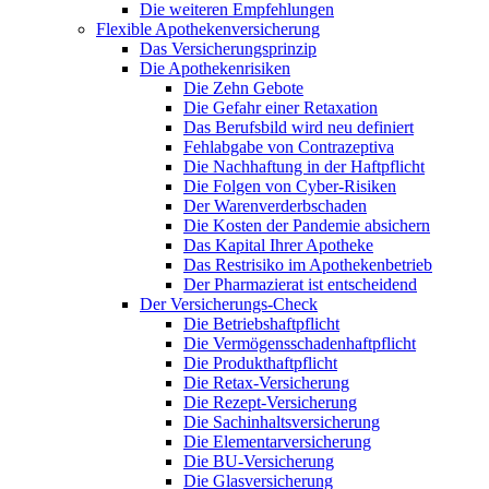
Die weiteren Empfehlungen
Flexible Apothekenversicherung
Das Versicherungsprinzip
Die Apothekenrisiken
Die Zehn Gebote
Die Gefahr einer Retaxation
Das Berufsbild wird neu definiert
Fehlabgabe von Contrazeptiva
Die Nachhaftung in der Haftpflicht
Die Folgen von Cyber-Risiken
Der Warenverderbschaden
Die Kosten der Pandemie absichern
Das Kapital Ihrer Apotheke
Das Restrisiko im Apothekenbetrieb
Der Pharmazierat ist entscheidend
Der Versicherungs-Check
Die Betriebshaftpflicht
Die Vermögensschadenhaftpflicht
Die Produkthaftpflicht
Die Retax-Versicherung
Die Rezept-Versicherung
Die Sachinhaltsversicherung
Die Elementarversicherung
Die BU-Versicherung
Die Glasversicherung