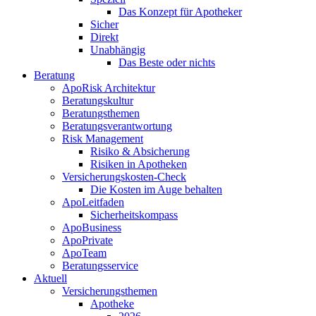
Das Konzept für Apotheker
Sicher
Direkt
Unabhängig
Das Beste oder nichts
Beratung
ApoRisk Architektur
Beratungskultur
Beratungsthemen
Beratungsverantwortung
Risk Management
Risiko & Absicherung
Risiken in Apotheken
Versicherungskosten-Check
Die Kosten im Auge behalten
ApoLeitfaden
Sicherheitskompass
ApoBusiness
ApoPrivate
ApoTeam
Beratungsservice
Aktuell
Versicherungsthemen
Apotheke