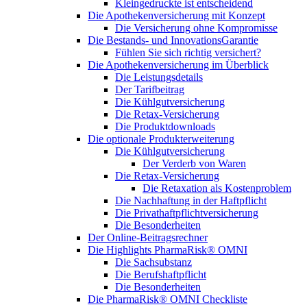
Kleingedruckte ist entscheidend
Die Apothekenversicherung mit Konzept
Die Versicherung ohne Kompromisse
Die Bestands- und InnovationsGarantie
Fühlen Sie sich richtig versichert?
Die Apothekenversicherung im Überblick
Die Leistungsdetails
Der Tarifbeitrag
Die Kühlgutversicherung
Die Retax-Versicherung
Die Produktdownloads
Die optionale Produkterweiterung
Die Kühlgutversicherung
Der Verderb von Waren
Die Retax-Versicherung
Die Retaxation als Kostenproblem
Die Nachhaftung in der Haftpflicht
Die Privathaftpflichtversicherung
Die Besonderheiten
Der Online-Beitragsrechner
Die Highlights PharmaRisk® OMNI
Die Sachsubstanz
Die Berufshaftpflicht
Die Besonderheiten
Die PharmaRisk® OMNI Checkliste