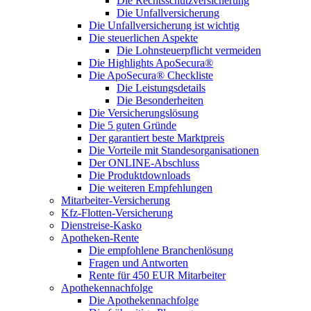
Die Rechtsschutzversicherung
Die Unfallversicherung
Die Unfallversicherung ist wichtig
Die steuerlichen Aspekte
Die Lohnsteuerpflicht vermeiden
Die Highlights ApoSecura®
Die ApoSecura® Checkliste
Die Leistungsdetails
Die Besonderheiten
Die Versicherungslösung
Die 5 guten Gründe
Der garantiert beste Marktpreis
Die Vorteile mit Standesorganisationen
Der ONLINE-Abschluss
Die Produktdownloads
Die weiteren Empfehlungen
Mitarbeiter-Versicherung
Kfz-Flotten-Versicherung
Dienstreise-Kasko
Apotheken-Rente
Die empfohlene Branchenlösung
Fragen und Antworten
Rente für 450 EUR Mitarbeiter
Apothekennachfolge
Die Apothekennachfolge