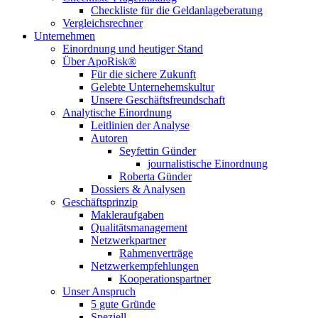
Checkliste für die Geldanlageberatung
Vergleichsrechner
Unternehmen
Einordnung und heutiger Stand
Über ApoRisk®
Für die sichere Zukunft
Gelebte Unternehemskultur
Unsere Geschäftsfreundschaft
Analytische Einordnung
Leitlinien der Analyse
Autoren
Seyfettin Günder
journalistische Einordnung
Roberta Günder
Dossiers & Analysen
Geschäftsprinzip
Makleraufgaben
Qualitätsmanagement
Netzwerkpartner
Rahmenverträge
Netzwerkempfehlungen
Kooperationspartner
Unser Anspruch
5 gute Gründe
Speziell