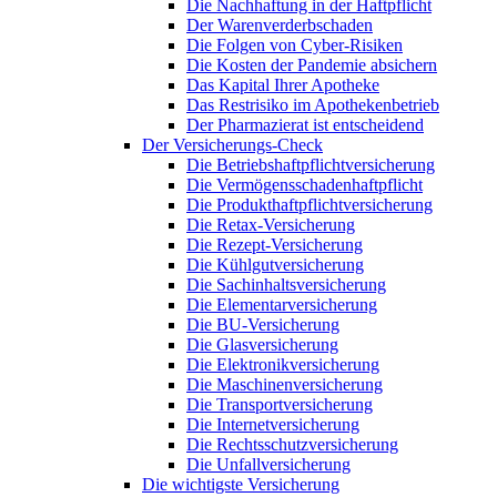
Die Nachhaftung in der Haftpflicht
Der Warenverderbschaden
Die Folgen von Cyber-Risiken
Die Kosten der Pandemie absichern
Das Kapital Ihrer Apotheke
Das Restrisiko im Apothekenbetrieb
Der Pharmazierat ist entscheidend
Der Versicherungs-Check
Die Betriebshaftpflichtversicherung
Die Vermögensschadenhaftpflicht
Die Produkthaftpflichtversicherung
Die Retax-Versicherung
Die Rezept-Versicherung
Die Kühlgutversicherung
Die Sachinhaltsversicherung
Die Elementarversicherung
Die BU-Versicherung
Die Glasversicherung
Die Elektronikversicherung
Die Maschinenversicherung
Die Transportversicherung
Die Internetversicherung
Die Rechtsschutzversicherung
Die Unfallversicherung
Die wichtigste Versicherung