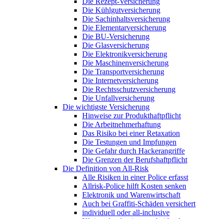
Die Rezept-Versicherung
Die Kühlgutversicherung
Die Sachinhaltsversicherung
Die Elementarversicherung
Die BU-Versicherung
Die Glasversicherung
Die Elektronikversicherung
Die Maschinenversicherung
Die Transportversicherung
Die Internetversicherung
Die Rechtsschutzversicherung
Die Unfallversicherung
Die wichtigste Versicherung
Hinweise zur Produkthaftpflicht
Die Arbeitnehmerhaftung
Das Risiko bei einer Retaxation
Die Testungen und Impfungen
Die Gefahr durch Hackerangriffe
Die Grenzen der Berufshaftpflicht
Die Definition von All-Risk
Alle Risiken in einer Police erfasst
Allrisk-Police hilft Kosten senken
Elektronik und Warenwirtschaft
Auch bei Graffiti-Schäden versichert
individuell oder all-inclusive