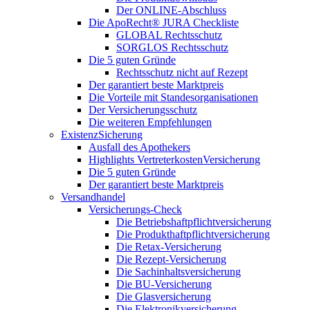
Der ONLINE-Abschluss
Die ApoRecht® JURA Checkliste
GLOBAL Rechtsschutz
SORGLOS Rechtsschutz
Die 5 guten Gründe
Rechtsschutz nicht auf Rezept
Der garantiert beste Marktpreis
Die Vorteile mit Standesorganisationen
Der Versicherungsschutz
Die weiteren Empfehlungen
ExistenzSicherung
Ausfall des Apothekers
Highlights VertreterkostenVersicherung
Die 5 guten Gründe
Der garantiert beste Marktpreis
Versandhandel
Versicherungs-Check
Die Betriebshaftpflichtversicherung
Die Produkthaftpflichtversicherung
Die Retax-Versicherung
Die Rezept-Versicherung
Die Sachinhaltsversicherung
Die BU-Versicherung
Die Glasversicherung
Die Elektronikversicherung