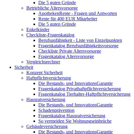
Die 5 guten Gründe
Betriebliche Altersvorsorge
ApothekenRente - Fragen und Antworten
Rente für 400 EUR Mitarbeiter
Die 5 guten Gründe
Enkelkinder
Checkliste-Fragenkatalog
Berufsunfähigkeit - Liste von Einzelpunkten
Fragenkatalog Berufsunfähigkeitsvorsorge
Checkliste Private Altersvorsorge
Fragenkatalog Altersvorsorge
Vergleichsrechner
Sicherheit
Konzept Sicherheit
Haftpflichtversicherung
Die Bestands- und InnovationsGarantie
Fragenkatalog Privathaftpflichtversicherung
Fragenkatalog Tierhalter-Haftpflichtversicherung
Hausratversicherung
Die Bestands- und InnovationsGarantie
Schadenprävention
Fragenkatalog Hausratversicherung
So vermeiden Sie Wohnungseinbrüche
Gebäudeversicherung
Die Bestands- und InnovationsGarantie