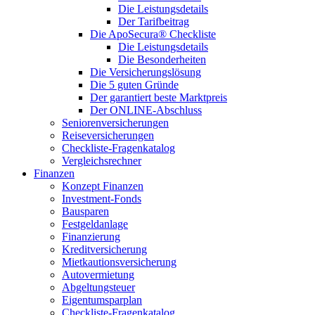
Die Leistungsdetails
Der Tarifbeitrag
Die ApoSecura® Checkliste
Die Leistungsdetails
Die Besonderheiten
Die Versicherungslösung
Die 5 guten Gründe
Der garantiert beste Marktpreis
Der ONLINE-Abschluss
Seniorenversicherungen
Reiseversicherungen
Checkliste-Fragenkatalog
Vergleichsrechner
Finanzen
Konzept Finanzen
Investment-Fonds
Bausparen
Festgeldanlage
Finanzierung
Kreditversicherung
Mietkautionsversicherung
Autovermietung
Abgeltungsteuer
Eigentumsparplan
Checkliste-Fragenkatalog