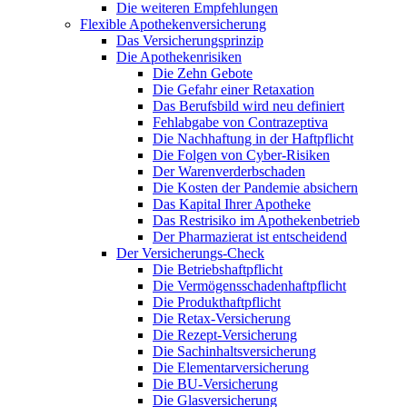
Die weiteren Empfehlungen
Flexible Apothekenversicherung
Das Versicherungsprinzip
Die Apothekenrisiken
Die Zehn Gebote
Die Gefahr einer Retaxation
Das Berufsbild wird neu definiert
Fehlabgabe von Contrazeptiva
Die Nachhaftung in der Haftpflicht
Die Folgen von Cyber-Risiken
Der Warenverderbschaden
Die Kosten der Pandemie absichern
Das Kapital Ihrer Apotheke
Das Restrisiko im Apothekenbetrieb
Der Pharmazierat ist entscheidend
Der Versicherungs-Check
Die Betriebshaftpflicht
Die Vermögensschadenhaftpflicht
Die Produkthaftpflicht
Die Retax-Versicherung
Die Rezept-Versicherung
Die Sachinhaltsversicherung
Die Elementarversicherung
Die BU-Versicherung
Die Glasversicherung