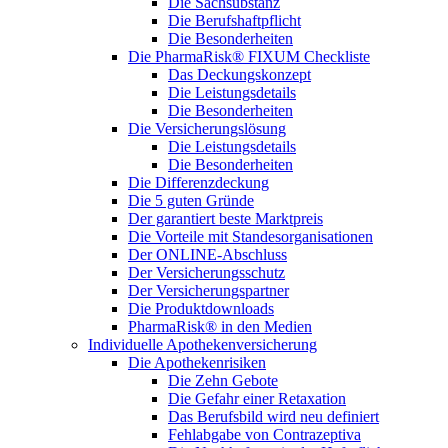
Die Sachsubstanz
Die Berufshaftpflicht
Die Besonderheiten
Die PharmaRisk® FIXUM Checkliste
Das Deckungskonzept
Die Leistungsdetails
Die Besonderheiten
Die Versicherungslösung
Die Leistungsdetails
Die Besonderheiten
Die Differenzdeckung
Die 5 guten Gründe
Der garantiert beste Marktpreis
Die Vorteile mit Standesorganisationen
Der ONLINE-Abschluss
Der Versicherungsschutz
Der Versicherungspartner
Die Produktdownloads
PharmaRisk® in den Medien
Individuelle Apothekenversicherung
Die Apothekenrisiken
Die Zehn Gebote
Die Gefahr einer Retaxation
Das Berufsbild wird neu definiert
Fehlabgabe von Contrazeptiva