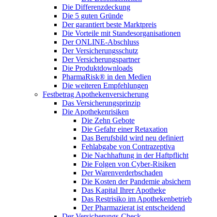
Die Differenzdeckung
Die 5 guten Gründe
Der garantiert beste Marktpreis
Die Vorteile mit Standesorganisationen
Der ONLINE-Abschluss
Der Versicherungsschutz
Der Versicherungspartner
Die Produktdownloads
PharmaRisk® in den Medien
Die weiteren Empfehlungen
Festbetrag Apothekenversicherung
Das Versicherungsprinzip
Die Apothekenrisiken
Die Zehn Gebote
Die Gefahr einer Retaxation
Das Berufsbild wird neu definiert
Fehlabgabe von Contrazeptiva
Die Nachhaftung in der Haftpflicht
Die Folgen von Cyber-Risiken
Der Warenverderbschaden
Die Kosten der Pandemie absichern
Das Kapital Ihrer Apotheke
Das Restrisiko im Apothekenbetrieb
Der Pharmazierat ist entscheidend
Der Versicherungs-Check