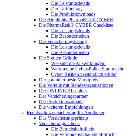
Die Leistungsdetails
Der Tarifbeitrag
Die Produktdownloads
Die Highlights PharmaRisk® CYBER
Die PharmaRisk® CYBER Checkliste
Die Leistungsdetails
Die Besonderheiten
Die Versicherungslösung
Die Leistungsdetails
Die Besonderheiten
Die 5 guten Gründe
Wie sind die Auswirkungen?
Warum eine Cyber-Police Sinn macht
Cyber-Risiken verständlich erklärt
Der garantiert beste Marktpreis
Die Vorteile mit Standesorganisationen
Der ONLINE-Abschluss
Der Versicherungspartner
Die Produktdownloads
Die weiteren Empfehlungen
Rechtsschutzversicherung für Apotheker
Das Versicherungsprinzip
Versicherungs-Check
Die Betriebshaftpflicht
Die Vermögensschadenhaftpflicht