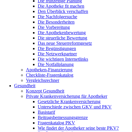
Die frühzeitige Planung
Die Apotheke fit machen
Den Überblick verschaffen
Die Nachfolgersuche
Die Besonderheiten
Die Vorbereitung
Die Apothekenbewertung
Die steuerliche Bewertung
Das neue Steuerreformgesetz
Die Begünstigungen
Die Netzwerkpartner
Die wichtigen Internetlinks
Die Notfallplanung
Apotheken-Finanzierung
Checkliste-Fragenkatalog
Vergleichsrechner
Gesundheit
Konzept Gesundheit
Private Krankenversicherung für Apotheker
Gesetzliche Krankenversicherung
Unterschiede zwischen GKV und PKV
Basistarif
Beitragsbemessungsgrenze
Fragenkatalog PKV
Wie findet der Apotheker seine beste PKV?