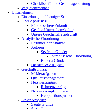
Checkliste für die Geldanlageberatung
Vergleichsrechner
Unternehmen
Einordnung und heutiger Stand
Über ApoRisk®
Für die sichere Zukunft
Gelebte Unternehemskultur
Unsere Geschäftsfreundschaft
Analytische Einordnung
Leitlinien der Analyse
Autoren
Seyfettin Günder
journalistische Einordnung
Roberta Günder
Dossiers & Analysen
Geschäftsprinzip
Makleraufgaben
Qualitätsmanagement
Netzwerkpartner
Rahmenverträge
Netzwerkempfehlungen
Kooperationspartner
Unser Anspruch
5 gute Gründe
Speziell