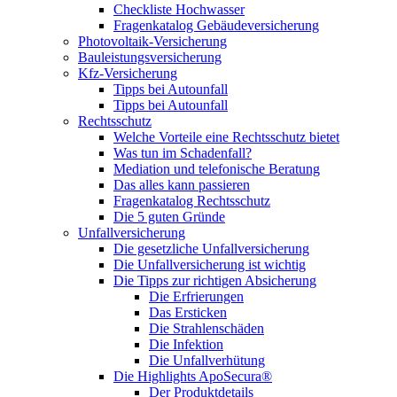
Checkliste Hochwasser
Fragenkatalog Gebäudeversicherung
Photovoltaik-Versicherung
Bauleistungsversicherung
Kfz-Versicherung
Tipps bei Autounfall
Tipps bei Autounfall
Rechtsschutz
Welche Vorteile eine Rechtsschutz bietet
Was tun im Schadenfall?
Mediation und telefonische Beratung
Das alles kann passieren
Fragenkatalog Rechtsschutz
Die 5 guten Gründe
Unfallversicherung
Die gesetzliche Unfallversicherung
Die Unfallversicherung ist wichtig
Die Tipps zur richtigen Absicherung
Die Erfrierungen
Das Ersticken
Die Strahlenschäden
Die Infektion
Die Unfallverhütung
Die Highlights ApoSecura®
Der Produktdetails