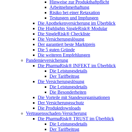
Hinweise zur Produkthaftpflicht
Arbeitnehmerhaftung
Risiko bei einer Retaxation
Testungen und Impfungen
Die Apothekenversicherung im Überblick
Die Highlights SingleRisk® Modular
Die SingleRisk® Checkliste
Die Versicherungslösung
Der garantiert beste Marktpreis
Die 5 guten Gründe
Die weiteren Empfehlungen
Pandemieversicherung
Die PharmaRisk® INFEKT im Überblick
Die Leistungsdetails
Der Tarifbeitrag
Die Versicherungslösung
Die Leistungsdetails
Die Besonderheiten
Die Vorteile mit Standesorganisationen
Der Versicherungsschutz
Die Produktdownloads
Vertrauensschaden-Versicherung
Die PharmaRisk® TRUST im Überblick
Die Leistungsdetails
Der Tarifbeitrag