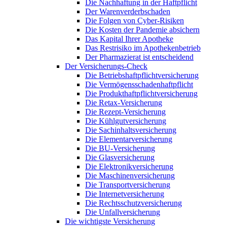
Die Nachhaftung in der Haftpflicht
Der Warenverderbschaden
Die Folgen von Cyber-Risiken
Die Kosten der Pandemie absichern
Das Kapital Ihrer Apotheke
Das Restrisiko im Apothekenbetrieb
Der Pharmazierat ist entscheidend
Der Versicherungs-Check
Die Betriebshaftpflichtversicherung
Die Vermögensschadenhaftpflicht
Die Produkthaftpflichtversicherung
Die Retax-Versicherung
Die Rezept-Versicherung
Die Kühlgutversicherung
Die Sachinhaltsversicherung
Die Elementarversicherung
Die BU-Versicherung
Die Glasversicherung
Die Elektronikversicherung
Die Maschinenversicherung
Die Transportversicherung
Die Internetversicherung
Die Rechtsschutzversicherung
Die Unfallversicherung
Die wichtigste Versicherung