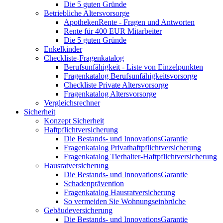
Die 5 guten Gründe
Betriebliche Altersvorsorge
ApothekenRente - Fragen und Antworten
Rente für 400 EUR Mitarbeiter
Die 5 guten Gründe
Enkelkinder
Checkliste-Fragenkatalog
Berufsunfähigkeit - Liste von Einzelpunkten
Fragenkatalog Berufsunfähigkeitsvorsorge
Checkliste Private Altersvorsorge
Fragenkatalog Altersvorsorge
Vergleichsrechner
Sicherheit
Konzept Sicherheit
Haftpflichtversicherung
Die Bestands- und InnovationsGarantie
Fragenkatalog Privathaftpflichtversicherung
Fragenkatalog Tierhalter-Haftpflichtversicherung
Hausratversicherung
Die Bestands- und InnovationsGarantie
Schadenprävention
Fragenkatalog Hausratversicherung
So vermeiden Sie Wohnungseinbrüche
Gebäudeversicherung
Die Bestands- und InnovationsGarantie