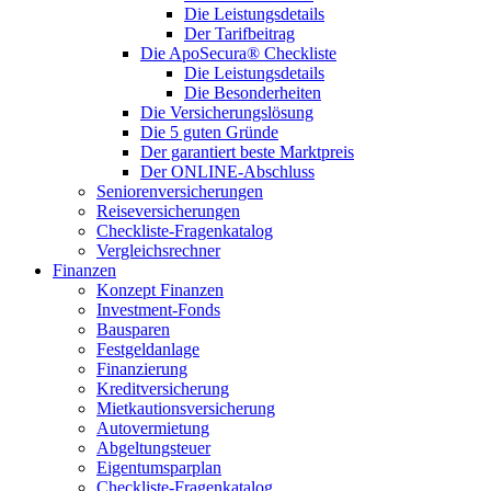
Die Leistungsdetails
Der Tarifbeitrag
Die ApoSecura® Checkliste
Die Leistungsdetails
Die Besonderheiten
Die Versicherungslösung
Die 5 guten Gründe
Der garantiert beste Marktpreis
Der ONLINE-Abschluss
Seniorenversicherungen
Reiseversicherungen
Checkliste-Fragenkatalog
Vergleichsrechner
Finanzen
Konzept Finanzen
Investment-Fonds
Bausparen
Festgeldanlage
Finanzierung
Kreditversicherung
Mietkautionsversicherung
Autovermietung
Abgeltungsteuer
Eigentumsparplan
Checkliste-Fragenkatalog