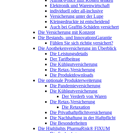
Allrisk-Police hilft Kosten senken
Elektronik und Warenwirtschaft
individuell oder all-inclusive
Versicherung unter der Lupe
Kleingedruckte ist entscheidend
Auch bei Graffiti-Schäden versichert
Die Versicherung mit Konzept
Die Bestands- und InnovationsGarantie
Fühlen Sie sich richtig versichert?
Die Apothekenversicherung im Überblick
Die Leistungsdetails
Der Tarifbeitrag
Die Kühlgutversicherung
Die Retax-Versicherung
Die Produktdownloads
Die optionale Produkterweiterung
Die Pandemieversicherung
Die Kühlgutversicherung
Der Verderb von Waren
Die Retax-Versicherung
Die Retaxation
Die Privathaftpflichtversicherung
Die Nachhaftung in der Haftpflicht
Die Besonderheiten
Die Highlights PharmaRisk® FIXUM