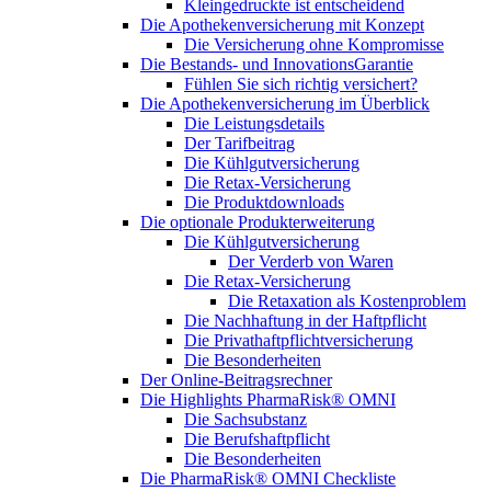
Kleingedruckte ist entscheidend
Die Apothekenversicherung mit Konzept
Die Versicherung ohne Kompromisse
Die Bestands- und InnovationsGarantie
Fühlen Sie sich richtig versichert?
Die Apothekenversicherung im Überblick
Die Leistungsdetails
Der Tarifbeitrag
Die Kühlgutversicherung
Die Retax-Versicherung
Die Produktdownloads
Die optionale Produkterweiterung
Die Kühlgutversicherung
Der Verderb von Waren
Die Retax-Versicherung
Die Retaxation als Kostenproblem
Die Nachhaftung in der Haftpflicht
Die Privathaftpflichtversicherung
Die Besonderheiten
Der Online-Beitragsrechner
Die Highlights PharmaRisk® OMNI
Die Sachsubstanz
Die Berufshaftpflicht
Die Besonderheiten
Die PharmaRisk® OMNI Checkliste