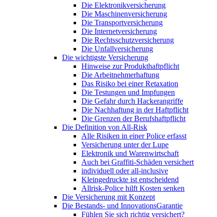
Die Elektronikversicherung
Die Maschinenversicherung
Die Transportversicherung
Die Internetversicherung
Die Rechtsschutzversicherung
Die Unfallversicherung
Die wichtigste Versicherung
Hinweise zur Produkthaftpflicht
Die Arbeitnehmerhaftung
Das Risiko bei einer Retaxation
Die Testungen und Impfungen
Die Gefahr durch Hackerangriffe
Die Nachhaftung in der Haftpflicht
Die Grenzen der Berufshaftpflicht
Die Definition von All-Risk
Alle Risiken in einer Police erfasst
Versicherung unter der Lupe
Elektronik und Warenwirtschaft
Auch bei Graffiti-Schäden versichert
individuell oder all-inclusive
Kleingedruckte ist entscheidend
Allrisk-Police hilft Kosten senken
Die Versicherung mit Konzept
Die Bestands- und InnovationsGarantie
Fühlen Sie sich richtig versichert?