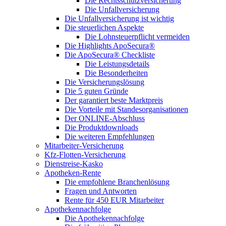
Die Rechtsschutzversicherung
Die Unfallversicherung
Die Unfallversicherung ist wichtig
Die steuerlichen Aspekte
Die Lohnsteuerpflicht vermeiden
Die Highlights ApoSecura®
Die ApoSecura® Checkliste
Die Leistungsdetails
Die Besonderheiten
Die Versicherungslösung
Die 5 guten Gründe
Der garantiert beste Marktpreis
Die Vorteile mit Standesorganisationen
Der ONLINE-Abschluss
Die Produktdownloads
Die weiteren Empfehlungen
Mitarbeiter-Versicherung
Kfz-Flotten-Versicherung
Dienstreise-Kasko
Apotheken-Rente
Die empfohlene Branchenlösung
Fragen und Antworten
Rente für 450 EUR Mitarbeiter
Apothekennachfolge
Die Apothekennachfolge