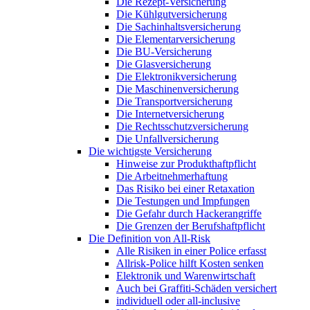
Die Rezept-Versicherung
Die Kühlgutversicherung
Die Sachinhaltsversicherung
Die Elementarversicherung
Die BU-Versicherung
Die Glasversicherung
Die Elektronikversicherung
Die Maschinenversicherung
Die Transportversicherung
Die Internetversicherung
Die Rechtsschutzversicherung
Die Unfallversicherung
Die wichtigste Versicherung
Hinweise zur Produkthaftpflicht
Die Arbeitnehmerhaftung
Das Risiko bei einer Retaxation
Die Testungen und Impfungen
Die Gefahr durch Hackerangriffe
Die Grenzen der Berufshaftpflicht
Die Definition von All-Risk
Alle Risiken in einer Police erfasst
Allrisk-Police hilft Kosten senken
Elektronik und Warenwirtschaft
Auch bei Graffiti-Schäden versichert
individuell oder all-inclusive