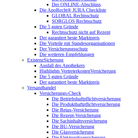
Der ONLINE-Abschluss
Die ApoRecht® JURA Checkliste
GLOBAL Rechtsschutz
SORGLOS Rechtsschutz
Die 5 guten Gründe
Rechtsschutz nicht auf Rezept
Der garantiert beste Marktpreis
Die Vorteile mit Standesorganisationen
Der Versicherungsschutz
Die weiteren Empfehlungen
ExistenzSicherung
Ausfall des Apothekers
Highlights VertreterkostenVersicherung
Die 5 guten Gründe
Der garantiert beste Marktpreis
Versandhandel
Versicherungs-Check
Die Betriebshaftpflichtversicherung
Die Produkthaftpflichtversicherung
Die Retax-Versicherung
Die Rezept-Versicherung
Die Sachinhaltsversicherung
Die BU-Versicherung
Die Glasversicherung
Die Elektronikversicherung