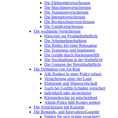
Die Elektronikversicherung
Die Maschinenversicherung
Die Transportversicherung
Die Internetversicherung
Die Rechtsschutzversicherung
Die Unfallversicherung
Die wichtigste Versicherung
Hinweise zur Produkthaftpflicht
Die Arbeitnehmerhaftung
Das Risiko bei einer Retaxation
Die Testungen und Impfungen
Die Gefahr durch Hackerangriffe
Die Nachhaftung in der Haftpflicht
Die Grenzen der Berufshaftpflicht
Die Definition von All-Risk
Alle Risiken in einer Police erfasst
Versicherung unter der Lupe
Elektronik und Warenwirtschaft
Auch bei Graffiti-Schäden versichert
individuell oder all-inclusive
Kleingedruckte ist entscheidend
Allrisk-Police hilft Kosten senken
Die Versicherung mit Konzept
Die Bestands- und InnovationsGarantie
Fühlen Sie sich richtig versichert?