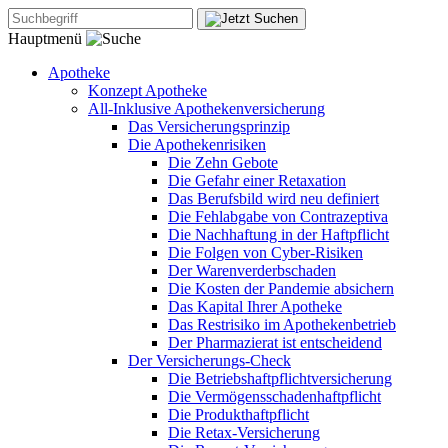
Hauptmenü
Apotheke
Konzept Apotheke
All-Inklusive Apothekenversicherung
Das Versicherungsprinzip
Die Apothekenrisiken
Die Zehn Gebote
Die Gefahr einer Retaxation
Das Berufsbild wird neu definiert
Die Fehlabgabe von Contrazeptiva
Die Nachhaftung in der Haftpflicht
Die Folgen von Cyber-Risiken
Der Warenverderbschaden
Die Kosten der Pandemie absichern
Das Kapital Ihrer Apotheke
Das Restrisiko im Apothekenbetrieb
Der Pharmazierat ist entscheidend
Der Versicherungs-Check
Die Betriebshaftpflichtversicherung
Die Vermögensschadenhaftpflicht
Die Produkthaftpflicht
Die Retax-Versicherung