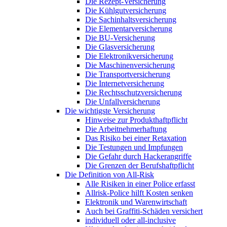
Die Rezept-Versicherung
Die Kühlgutversicherung
Die Sachinhaltsversicherung
Die Elementarversicherung
Die BU-Versicherung
Die Glasversicherung
Die Elektronikversicherung
Die Maschinenversicherung
Die Transportversicherung
Die Internetversicherung
Die Rechtsschutzversicherung
Die Unfallversicherung
Die wichtigste Versicherung
Hinweise zur Produkthaftpflicht
Die Arbeitnehmerhaftung
Das Risiko bei einer Retaxation
Die Testungen und Impfungen
Die Gefahr durch Hackerangriffe
Die Grenzen der Berufshaftpflicht
Die Definition von All-Risk
Alle Risiken in einer Police erfasst
Allrisk-Police hilft Kosten senken
Elektronik und Warenwirtschaft
Auch bei Graffiti-Schäden versichert
individuell oder all-inclusive