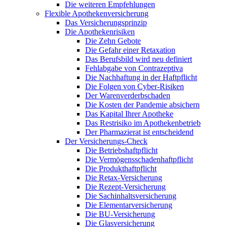
Die weiteren Empfehlungen
Flexible Apothekenversicherung
Das Versicherungsprinzip
Die Apothekenrisiken
Die Zehn Gebote
Die Gefahr einer Retaxation
Das Berufsbild wird neu definiert
Fehlabgabe von Contrazeptiva
Die Nachhaftung in der Haftpflicht
Die Folgen von Cyber-Risiken
Der Warenverderbschaden
Die Kosten der Pandemie absichern
Das Kapital Ihrer Apotheke
Das Restrisiko im Apothekenbetrieb
Der Pharmazierat ist entscheidend
Der Versicherungs-Check
Die Betriebshaftpflicht
Die Vermögensschadenhaftpflicht
Die Produkthaftpflicht
Die Retax-Versicherung
Die Rezept-Versicherung
Die Sachinhaltsversicherung
Die Elementarversicherung
Die BU-Versicherung
Die Glasversicherung