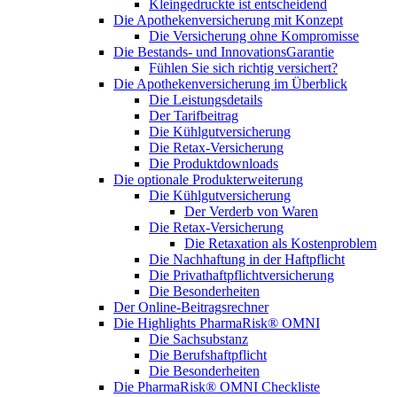
Kleingedruckte ist entscheidend
Die Apothekenversicherung mit Konzept
Die Versicherung ohne Kompromisse
Die Bestands- und InnovationsGarantie
Fühlen Sie sich richtig versichert?
Die Apothekenversicherung im Überblick
Die Leistungsdetails
Der Tarifbeitrag
Die Kühlgutversicherung
Die Retax-Versicherung
Die Produktdownloads
Die optionale Produkterweiterung
Die Kühlgutversicherung
Der Verderb von Waren
Die Retax-Versicherung
Die Retaxation als Kostenproblem
Die Nachhaftung in der Haftpflicht
Die Privathaftpflichtversicherung
Die Besonderheiten
Der Online-Beitragsrechner
Die Highlights PharmaRisk® OMNI
Die Sachsubstanz
Die Berufshaftpflicht
Die Besonderheiten
Die PharmaRisk® OMNI Checkliste