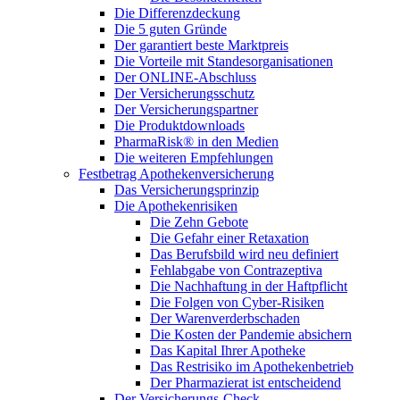
Die Differenzdeckung
Die 5 guten Gründe
Der garantiert beste Marktpreis
Die Vorteile mit Standesorganisationen
Der ONLINE-Abschluss
Der Versicherungsschutz
Der Versicherungspartner
Die Produktdownloads
PharmaRisk® in den Medien
Die weiteren Empfehlungen
Festbetrag Apothekenversicherung
Das Versicherungsprinzip
Die Apothekenrisiken
Die Zehn Gebote
Die Gefahr einer Retaxation
Das Berufsbild wird neu definiert
Fehlabgabe von Contrazeptiva
Die Nachhaftung in der Haftpflicht
Die Folgen von Cyber-Risiken
Der Warenverderbschaden
Die Kosten der Pandemie absichern
Das Kapital Ihrer Apotheke
Das Restrisiko im Apothekenbetrieb
Der Pharmazierat ist entscheidend
Der Versicherungs-Check