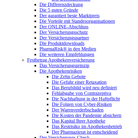
Die Differenzdeckung
Die 5 guten Gründe
Der garantiert beste Marktpreis
Die Vorteile mit Standesorganisationen
Der ONLINE-Abschluss
Der Versicherungsschutz
Der Versicherungspartner
Die Produktdownloads
PharmaRisk® in den Medien
Die weiteren Empfehlungen
Festbetrag Apothekenversicherung
Das Versicherungsprinzip
Die Apothekenrisiken
Die Zehn Gebote
Die Gefahr einer Retaxation
Das Berufsbild wird neu definiert
Fehlabgabe von Contrazeptiva
Die Nachhaftung in der Haftpflicht
Die Folgen von Cyber-Risiken
Der Warenverderbschaden
Die Kosten der Pandemie absichern
Das Kapital Ihrer Apotheke
Das Restrisiko im Apothekenbetrieb
Der Pharmazierat ist entscheidend
Der Versicherungs-Check