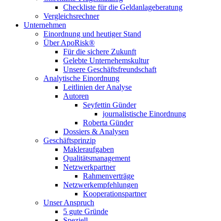
Checkliste für die Geldanlageberatung
Vergleichsrechner
Unternehmen
Einordnung und heutiger Stand
Über ApoRisk®
Für die sichere Zukunft
Gelebte Unternehemskultur
Unsere Geschäftsfreundschaft
Analytische Einordnung
Leitlinien der Analyse
Autoren
Seyfettin Günder
journalistische Einordnung
Roberta Günder
Dossiers & Analysen
Geschäftsprinzip
Makleraufgaben
Qualitätsmanagement
Netzwerkpartner
Rahmenverträge
Netzwerkempfehlungen
Kooperationspartner
Unser Anspruch
5 gute Gründe
Speziell