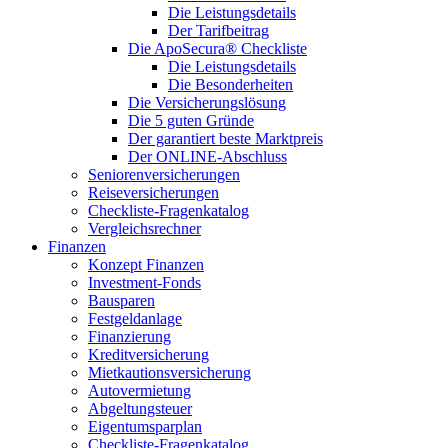
Die Leistungsdetails
Der Tarifbeitrag
Die ApoSecura® Checkliste
Die Leistungsdetails
Die Besonderheiten
Die Versicherungslösung
Die 5 guten Gründe
Der garantiert beste Marktpreis
Der ONLINE-Abschluss
Seniorenversicherungen
Reiseversicherungen
Checkliste-Fragenkatalog
Vergleichsrechner
Finanzen
Konzept Finanzen
Investment-Fonds
Bausparen
Festgeldanlage
Finanzierung
Kreditversicherung
Mietkautionsversicherung
Autovermietung
Abgeltungsteuer
Eigentumsparplan
Checkliste-Fragenkatalog