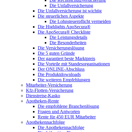
Die Rechtsschutzversicherung
Die Unfallversicherung
Die Unfallversicherung ist wichtig
Die steuerlichen Aspekte
Die Lohnsteuerpflicht vermeiden
Die Highlights ApoSecura®
Die ApoSecura® Checkliste
Die Leistungsdetails
Die Besonderheiten
Die Versicherungslösung
Die 5 guten Gründe
Der garantiert beste Marktpreis
Die Vorteile mit Standesorganisationen
Der ONLINE-Abschluss
Die Produktdownloads
Die weiteren Empfehlungen
Mitarbeiter-Versicherung
Kfz-Flotten-Versicherung
Dienstreise-Kasko
Apotheken-Rente
Die empfohlene Branchenlösung
Fragen und Antworten
Rente für 450 EUR Mitarbeiter
Apothekennachfolge
Die Apothekennachfolge