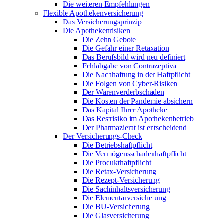
Die weiteren Empfehlungen
Flexible Apothekenversicherung
Das Versicherungsprinzip
Die Apothekenrisiken
Die Zehn Gebote
Die Gefahr einer Retaxation
Das Berufsbild wird neu definiert
Fehlabgabe von Contrazeptiva
Die Nachhaftung in der Haftpflicht
Die Folgen von Cyber-Risiken
Der Warenverderbschaden
Die Kosten der Pandemie absichern
Das Kapital Ihrer Apotheke
Das Restrisiko im Apothekenbetrieb
Der Pharmazierat ist entscheidend
Der Versicherungs-Check
Die Betriebshaftpflicht
Die Vermögensschadenhaftpflicht
Die Produkthaftpflicht
Die Retax-Versicherung
Die Rezept-Versicherung
Die Sachinhaltsversicherung
Die Elementarversicherung
Die BU-Versicherung
Die Glasversicherung