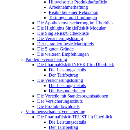
Hinweise zur Produkthaftpflicht
Arbeitnehmerhaftung
Risiko bei einer Retaxation
Testungen und Impfungen
Die Apothekenversicherung im Überblick
Die Highlights SingleRisk® Modular
Die SingleRisk® Checkliste
Die Versicherungslösung
Der garantiert beste Marktpreis
Die 5 guten Gründe
Die weiteren Empfehlungen
Pandemieversicherung
Die PharmaRisk® INFEKT im Überblick
Die Leistungsdetails
Der Tarifbeitrag
Die Versicherungslösung
Die Leistungsdetails
Die Besonderheiten
Die Vorteile mit Standesorganisationen
Der Versicherungsschutz
Die Produktdownloads
Vertrauensschaden-Versicherung
Die PharmaRisk® TRUST im Überblick
Die Leistungsdetails
Der Tarifbeitrag