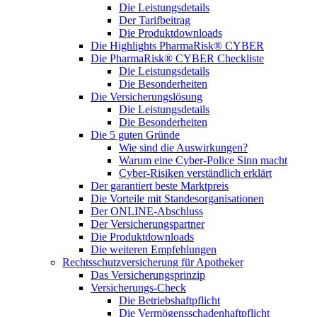
Die Leistungsdetails
Der Tarifbeitrag
Die Produktdownloads
Die Highlights PharmaRisk® CYBER
Die PharmaRisk® CYBER Checkliste
Die Leistungsdetails
Die Besonderheiten
Die Versicherungslösung
Die Leistungsdetails
Die Besonderheiten
Die 5 guten Gründe
Wie sind die Auswirkungen?
Warum eine Cyber-Police Sinn macht
Cyber-Risiken verständlich erklärt
Der garantiert beste Marktpreis
Die Vorteile mit Standesorganisationen
Der ONLINE-Abschluss
Der Versicherungspartner
Die Produktdownloads
Die weiteren Empfehlungen
Rechtsschutzversicherung für Apotheker
Das Versicherungsprinzip
Versicherungs-Check
Die Betriebshaftpflicht
Die Vermögensschadenhaftpflicht