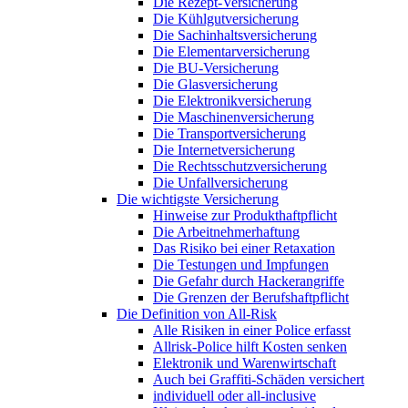
Die Rezept-Versicherung
Die Kühlgutversicherung
Die Sachinhaltsversicherung
Die Elementarversicherung
Die BU-Versicherung
Die Glasversicherung
Die Elektronikversicherung
Die Maschinenversicherung
Die Transportversicherung
Die Internetversicherung
Die Rechtsschutzversicherung
Die Unfallversicherung
Die wichtigste Versicherung
Hinweise zur Produkthaftpflicht
Die Arbeitnehmerhaftung
Das Risiko bei einer Retaxation
Die Testungen und Impfungen
Die Gefahr durch Hackerangriffe
Die Grenzen der Berufshaftpflicht
Die Definition von All-Risk
Alle Risiken in einer Police erfasst
Allrisk-Police hilft Kosten senken
Elektronik und Warenwirtschaft
Auch bei Graffiti-Schäden versichert
individuell oder all-inclusive