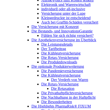
Allrisk-Police hilft Kosten senken
Elektronik und Warenwirtschaft
individuell oder all-inclusive
Versicherung unter der Lupe
Kleingedruckte ist entscheidend
Auch bei Graffiti-Schäden versichert
Die Versicherung mit Konzept
Die Bestands- und InnovationsGarantie
Fühlen Sie sich richtig versichert?
Die Apothekenversicherung im Überblick
Die Leistungsdetails
Der Tarifbeitrag
Die Kühlgutversicherung
Die Retax-Versicherung
Die Produktdownloads
Die optionale Produkterweiterung
Die Pandemieversicherung
Die Kühlgutversicherung
Der Verderb von Waren
Die Retax-Versicherung
Die Retaxation
Die Privathaftpflichtversicherung
Die Nachhaftung in der Haftpflicht
Die Besonderheiten
Die Highlights PharmaRisk® FIXUM