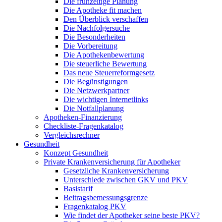
Die frühzeitige Planung
Die Apotheke fit machen
Den Überblick verschaffen
Die Nachfolgersuche
Die Besonderheiten
Die Vorbereitung
Die Apothekenbewertung
Die steuerliche Bewertung
Das neue Steuerreformgesetz
Die Begünstigungen
Die Netzwerkpartner
Die wichtigen Internetlinks
Die Notfallplanung
Apotheken-Finanzierung
Checkliste-Fragenkatalog
Vergleichsrechner
Gesundheit
Konzept Gesundheit
Private Krankenversicherung für Apotheker
Gesetzliche Krankenversicherung
Unterschiede zwischen GKV und PKV
Basistarif
Beitragsbemessungsgrenze
Fragenkatalog PKV
Wie findet der Apotheker seine beste PKV?