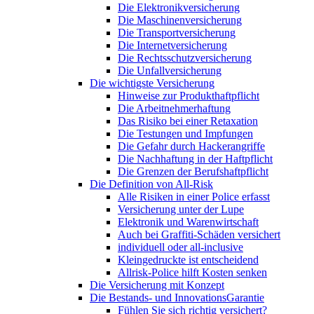
Die Elektronikversicherung
Die Maschinenversicherung
Die Transportversicherung
Die Internetversicherung
Die Rechtsschutzversicherung
Die Unfallversicherung
Die wichtigste Versicherung
Hinweise zur Produkthaftpflicht
Die Arbeitnehmerhaftung
Das Risiko bei einer Retaxation
Die Testungen und Impfungen
Die Gefahr durch Hackerangriffe
Die Nachhaftung in der Haftpflicht
Die Grenzen der Berufshaftpflicht
Die Definition von All-Risk
Alle Risiken in einer Police erfasst
Versicherung unter der Lupe
Elektronik und Warenwirtschaft
Auch bei Graffiti-Schäden versichert
individuell oder all-inclusive
Kleingedruckte ist entscheidend
Allrisk-Police hilft Kosten senken
Die Versicherung mit Konzept
Die Bestands- und InnovationsGarantie
Fühlen Sie sich richtig versichert?