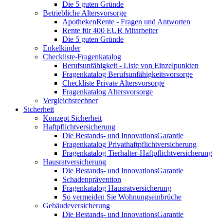
Die 5 guten Gründe
Betriebliche Altersvorsorge
ApothekenRente - Fragen und Antworten
Rente für 400 EUR Mitarbeiter
Die 5 guten Gründe
Enkelkinder
Checkliste-Fragenkatalog
Berufsunfähigkeit - Liste von Einzelpunkten
Fragenkatalog Berufsunfähigkeitsvorsorge
Checkliste Private Altersvorsorge
Fragenkatalog Altersvorsorge
Vergleichsrechner
Sicherheit
Konzept Sicherheit
Haftpflichtversicherung
Die Bestands- und InnovationsGarantie
Fragenkatalog Privathaftpflichtversicherung
Fragenkatalog Tierhalter-Haftpflichtversicherung
Hausratversicherung
Die Bestands- und InnovationsGarantie
Schadenprävention
Fragenkatalog Hausratversicherung
So vermeiden Sie Wohnungseinbrüche
Gebäudeversicherung
Die Bestands- und InnovationsGarantie