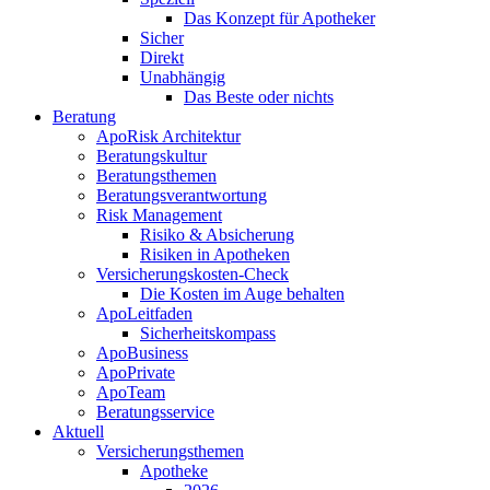
Das Konzept für Apotheker
Sicher
Direkt
Unabhängig
Das Beste oder nichts
Beratung
ApoRisk Architektur
Beratungskultur
Beratungsthemen
Beratungsverantwortung
Risk Management
Risiko & Absicherung
Risiken in Apotheken
Versicherungskosten-Check
Die Kosten im Auge behalten
ApoLeitfaden
Sicherheitskompass
ApoBusiness
ApoPrivate
ApoTeam
Beratungsservice
Aktuell
Versicherungsthemen
Apotheke