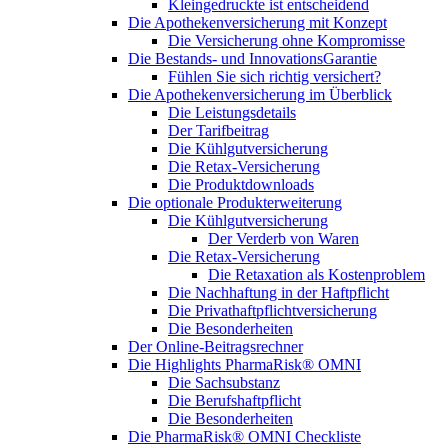
Kleingedruckte ist entscheidend
Die Apothekenversicherung mit Konzept
Die Versicherung ohne Kompromisse
Die Bestands- und InnovationsGarantie
Fühlen Sie sich richtig versichert?
Die Apothekenversicherung im Überblick
Die Leistungsdetails
Der Tarifbeitrag
Die Kühlgutversicherung
Die Retax-Versicherung
Die Produktdownloads
Die optionale Produkterweiterung
Die Kühlgutversicherung
Der Verderb von Waren
Die Retax-Versicherung
Die Retaxation als Kostenproblem
Die Nachhaftung in der Haftpflicht
Die Privathaftpflichtversicherung
Die Besonderheiten
Der Online-Beitragsrechner
Die Highlights PharmaRisk® OMNI
Die Sachsubstanz
Die Berufshaftpflicht
Die Besonderheiten
Die PharmaRisk® OMNI Checkliste