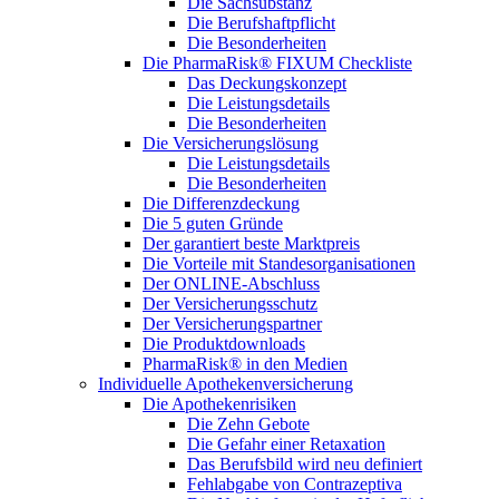
Die Sachsubstanz
Die Berufshaftpflicht
Die Besonderheiten
Die PharmaRisk® FIXUM Checkliste
Das Deckungskonzept
Die Leistungsdetails
Die Besonderheiten
Die Versicherungslösung
Die Leistungsdetails
Die Besonderheiten
Die Differenzdeckung
Die 5 guten Gründe
Der garantiert beste Marktpreis
Die Vorteile mit Standesorganisationen
Der ONLINE-Abschluss
Der Versicherungsschutz
Der Versicherungspartner
Die Produktdownloads
PharmaRisk® in den Medien
Individuelle Apothekenversicherung
Die Apothekenrisiken
Die Zehn Gebote
Die Gefahr einer Retaxation
Das Berufsbild wird neu definiert
Fehlabgabe von Contrazeptiva