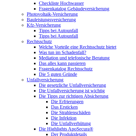
Checkliste Hochwasser
Fragenkatalog Gebäudeversicherung
Photovoltaik-Versicherung
Bauleistungsversicherung
Kfz-Versicherung
Tipps bei Autounfall
Tipps bei Autounfall
Rechtsschutz
Welche Vorteile eine Rechtsschutz bietet
Was tun im Schadenfall?
Mediation und telefonische Beratung
Das alles kann passieren
Fragenkatalog Rechtsschutz
Die 5 guten Gründe
Unfallversicherung
Die gesetzliche Unfallversicherung
Die Unfallversicherung ist wichtig
Die Tipps zur richtigen Absicherung
Die Erfrierungen
Das Ersticken
Die Strahlenschäden
Die Infektion
Die Unfallverhütung
Die Highlights ApoSecura®
Der Produktdetails