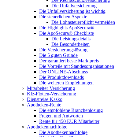
Die Rechtsschutzversicherung
Die Unfallversicherung
Die Unfallversicherung ist wichtig
Die steuerlichen Aspekte
Die Lohnsteuerpflicht vermeiden
Die Highlights ApoSecura®
Die ApoSecura® Checkliste
Die Leistungsdetails
Die Besonderheiten
Die Versicherungslösung
Die 5 guten Gründe
Der garantiert beste Marktpreis
Die Vorteile mit Standesorganisationen
Der ONLINE-Abschluss
Die Produktdownloads
Die weiteren Empfehlungen
Mitarbeiter-Versicherung
Kfz-Flotten-Versicherung
Dienstreise-Kasko
Apotheken-Rente
Die empfohlene Branchenlösung
Fragen und Antworten
Rente für 450 EUR Mitarbeiter
Apothekennachfolge
Die Apothekennachfolge