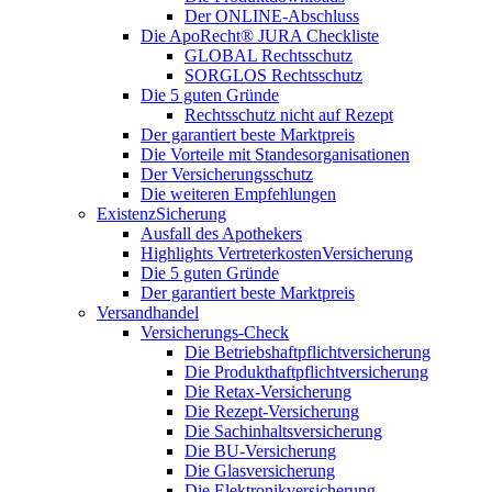
Der ONLINE-Abschluss
Die ApoRecht® JURA Checkliste
GLOBAL Rechtsschutz
SORGLOS Rechtsschutz
Die 5 guten Gründe
Rechtsschutz nicht auf Rezept
Der garantiert beste Marktpreis
Die Vorteile mit Standesorganisationen
Der Versicherungsschutz
Die weiteren Empfehlungen
ExistenzSicherung
Ausfall des Apothekers
Highlights VertreterkostenVersicherung
Die 5 guten Gründe
Der garantiert beste Marktpreis
Versandhandel
Versicherungs-Check
Die Betriebshaftpflichtversicherung
Die Produkthaftpflichtversicherung
Die Retax-Versicherung
Die Rezept-Versicherung
Die Sachinhaltsversicherung
Die BU-Versicherung
Die Glasversicherung
Die Elektronikversicherung