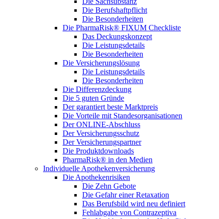
Die Sachsubstanz
Die Berufshaftpflicht
Die Besonderheiten
Die PharmaRisk® FIXUM Checkliste
Das Deckungskonzept
Die Leistungsdetails
Die Besonderheiten
Die Versicherungslösung
Die Leistungsdetails
Die Besonderheiten
Die Differenzdeckung
Die 5 guten Gründe
Der garantiert beste Marktpreis
Die Vorteile mit Standesorganisationen
Der ONLINE-Abschluss
Der Versicherungsschutz
Der Versicherungspartner
Die Produktdownloads
PharmaRisk® in den Medien
Individuelle Apothekenversicherung
Die Apothekenrisiken
Die Zehn Gebote
Die Gefahr einer Retaxation
Das Berufsbild wird neu definiert
Fehlabgabe von Contrazeptiva