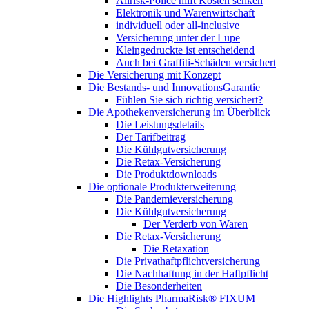
Allrisk-Police hilft Kosten senken
Elektronik und Warenwirtschaft
individuell oder all-inclusive
Versicherung unter der Lupe
Kleingedruckte ist entscheidend
Auch bei Graffiti-Schäden versichert
Die Versicherung mit Konzept
Die Bestands- und InnovationsGarantie
Fühlen Sie sich richtig versichert?
Die Apothekenversicherung im Überblick
Die Leistungsdetails
Der Tarifbeitrag
Die Kühlgutversicherung
Die Retax-Versicherung
Die Produktdownloads
Die optionale Produkterweiterung
Die Pandemieversicherung
Die Kühlgutversicherung
Der Verderb von Waren
Die Retax-Versicherung
Die Retaxation
Die Privathaftpflichtversicherung
Die Nachhaftung in der Haftpflicht
Die Besonderheiten
Die Highlights PharmaRisk® FIXUM