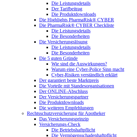
Die Leistungsdetails
Der Tarifbeitrag
Die Produktdownloads
Die Highlights PharmaRisk® CYBER
Die PharmaRisk® CYBER Checkliste
Die Leistungsdetails
Die Besonderheiten
Die Versicherungslösung
Die Leistungsdetails
Die Besonderheiten
Die 5 guten Gründe
Wie sind die Auswirkungen?
Warum eine Cyber-Police Sinn macht
Cyber-Risiken verständlich erklärt
Der garantiert beste Marktpreis
Die Vorteile mit Standesorganisationen
Der ONLINE-Abschluss
Der Versicherungspartner
Die Produktdownloads
Die weiteren Empfehlungen
Rechtsschutzversicherung für Apotheker
Das Versicherungsprinzip
Versicherungs-Check
Die Betriebshaftpflicht
Die Vermögensschadenhaftpflicht