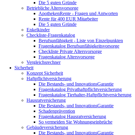
Die 5 guten Gründe
Betriebliche Altersvorsorge
ApothekenRente - Fragen und Antworten
Rente für 400 EUR Mitarbeiter
Die 5 guten Gründe
Enkelkinder
Checkliste-Fragenkatalog
Berufsunfähigkeit - Liste von Einzelpunkten
Fragenkatalog Berufsunfähigkeitsvorsorge
Checkliste Private Altersvorsorge
Fragenkatalog Altersvorsorge
Vergleichsrechner
Sicherheit
Konzept Sicherheit
Haftpflichtversicherung
Die Bestands- und InnovationsGarantie
Fragenkatalog Privathaftpflichtversicherung
Fragenkatalog Tierhalter-Haftpflichtversicherung
Hausratversicherung
Die Bestands- und InnovationsGarantie
Schadenprävention
Fragenkatalog Hausratversicherung
So vermeiden Sie Wohnungseinbrüche
Gebäudeversicherung
Die Bestands- und InnovationsGarantie