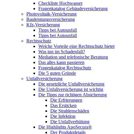
Checkliste Hochwasser
Fragenkatalog Gebäudeversicherung
Photovoltaik-Versicherung
Bauleistungsversicherung
Kfz-Versicherung
Tipps bei Autounfall
Tipps bei Autounfall
Rechtsschutz
Welche Vorteile eine Rechtsschutz bietet
Was tun im Schadenfall?
Mediation und telefonische Beratung
Das alles kann passieren
Fragenkatalog Rechtsschutz
Die 5 guten Gründe
Unfallversicherung
Die gesetzliche Unfallversicherung
Die Unfallversicherung ist wichtig
Die Tipps zur richtigen Absicherung
Die Erfrierungen
Das Ersticken
Die Strahlenschäden
Die Infektion
Die Unfallverhütung
Die Highlights ApoSecura®
Der Produktdetails