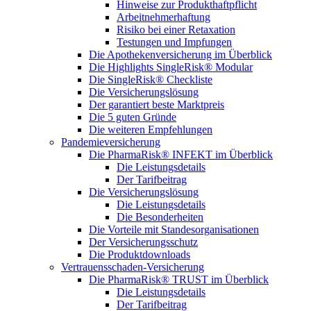
Hinweise zur Produkthaftpflicht
Arbeitnehmerhaftung
Risiko bei einer Retaxation
Testungen und Impfungen
Die Apothekenversicherung im Überblick
Die Highlights SingleRisk® Modular
Die SingleRisk® Checkliste
Die Versicherungslösung
Der garantiert beste Marktpreis
Die 5 guten Gründe
Die weiteren Empfehlungen
Pandemieversicherung
Die PharmaRisk® INFEKT im Überblick
Die Leistungsdetails
Der Tarifbeitrag
Die Versicherungslösung
Die Leistungsdetails
Die Besonderheiten
Die Vorteile mit Standesorganisationen
Der Versicherungsschutz
Die Produktdownloads
Vertrauensschaden-Versicherung
Die PharmaRisk® TRUST im Überblick
Die Leistungsdetails
Der Tarifbeitrag