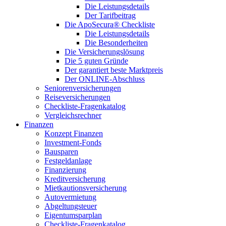
Die Leistungsdetails
Der Tarifbeitrag
Die ApoSecura® Checkliste
Die Leistungsdetails
Die Besonderheiten
Die Versicherungslösung
Die 5 guten Gründe
Der garantiert beste Marktpreis
Der ONLINE-Abschluss
Seniorenversicherungen
Reiseversicherungen
Checkliste-Fragenkatalog
Vergleichsrechner
Finanzen
Konzept Finanzen
Investment-Fonds
Bausparen
Festgeldanlage
Finanzierung
Kreditversicherung
Mietkautionsversicherung
Autovermietung
Abgeltungsteuer
Eigentumsparplan
Checkliste-Fragenkatalog