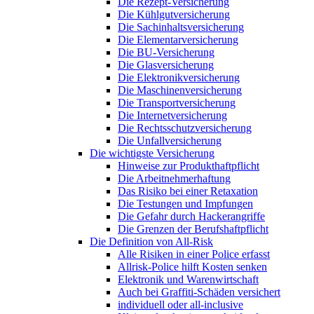
Die Rezept-Versicherung
Die Kühlgutversicherung
Die Sachinhaltsversicherung
Die Elementarversicherung
Die BU-Versicherung
Die Glasversicherung
Die Elektronikversicherung
Die Maschinenversicherung
Die Transportversicherung
Die Internetversicherung
Die Rechtsschutzversicherung
Die Unfallversicherung
Die wichtigste Versicherung
Hinweise zur Produkthaftpflicht
Die Arbeitnehmerhaftung
Das Risiko bei einer Retaxation
Die Testungen und Impfungen
Die Gefahr durch Hackerangriffe
Die Grenzen der Berufshaftpflicht
Die Definition von All-Risk
Alle Risiken in einer Police erfasst
Allrisk-Police hilft Kosten senken
Elektronik und Warenwirtschaft
Auch bei Graffiti-Schäden versichert
individuell oder all-inclusive