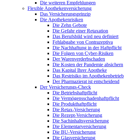
Die weiteren Empfehlungen
Flexible Apothekenversicherung
Das Versicherungsprinzip
Die Apothekenrisiken
Die Zehn Gebote
Die Gefahr einer Retaxation
Das Berufsbild wird neu definiert
Fehlabgabe von Contrazeptiva
Die Nachhaftung in der Haftpflicht
Die Folgen von Cyber-Risiken
Der Warenverderbschaden
Die Kosten der Pandemie absichern
Das Kapital Ihrer Apotheke
Das Restrisiko im Apothekenbetrieb
Der Pharmazierat ist entscheidend
Der Versicherungs-Check
Die Betriebshaftpflicht
Die Vermögensschadenhaftpflicht
Die Produkthaftpflicht
Die Retax-Versicherung
Die Rezept-Versicherung
Die Sachinhaltsversicherung
Die Elementarversicherung
Die BU-Versicherung
Die Glasversicherung