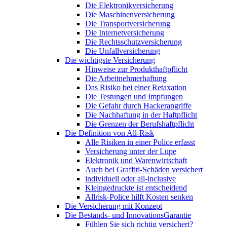
Die Elektronikversicherung
Die Maschinenversicherung
Die Transportversicherung
Die Internetversicherung
Die Rechtsschutzversicherung
Die Unfallversicherung
Die wichtigste Versicherung
Hinweise zur Produkthaftpflicht
Die Arbeitnehmerhaftung
Das Risiko bei einer Retaxation
Die Testungen und Impfungen
Die Gefahr durch Hackerangriffe
Die Nachhaftung in der Haftpflicht
Die Grenzen der Berufshaftpflicht
Die Definition von All-Risk
Alle Risiken in einer Police erfasst
Versicherung unter der Lupe
Elektronik und Warenwirtschaft
Auch bei Graffiti-Schäden versichert
individuell oder all-inclusive
Kleingedruckte ist entscheidend
Allrisk-Police hilft Kosten senken
Die Versicherung mit Konzept
Die Bestands- und InnovationsGarantie
Fühlen Sie sich richtig versichert?