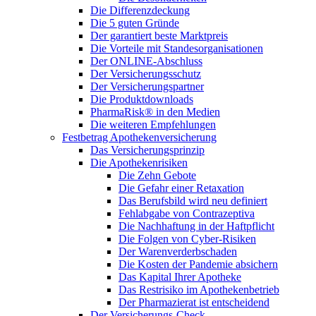
Die Differenzdeckung
Die 5 guten Gründe
Der garantiert beste Marktpreis
Die Vorteile mit Standesorganisationen
Der ONLINE-Abschluss
Der Versicherungsschutz
Der Versicherungspartner
Die Produktdownloads
PharmaRisk® in den Medien
Die weiteren Empfehlungen
Festbetrag Apothekenversicherung
Das Versicherungsprinzip
Die Apothekenrisiken
Die Zehn Gebote
Die Gefahr einer Retaxation
Das Berufsbild wird neu definiert
Fehlabgabe von Contrazeptiva
Die Nachhaftung in der Haftpflicht
Die Folgen von Cyber-Risiken
Der Warenverderbschaden
Die Kosten der Pandemie absichern
Das Kapital Ihrer Apotheke
Das Restrisiko im Apothekenbetrieb
Der Pharmazierat ist entscheidend
Der Versicherungs-Check