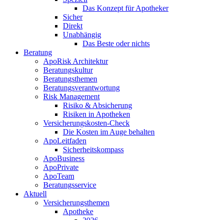
Das Konzept für Apotheker
Sicher
Direkt
Unabhängig
Das Beste oder nichts
Beratung
ApoRisk Architektur
Beratungskultur
Beratungsthemen
Beratungsverantwortung
Risk Management
Risiko & Absicherung
Risiken in Apotheken
Versicherungskosten-Check
Die Kosten im Auge behalten
ApoLeitfaden
Sicherheitskompass
ApoBusiness
ApoPrivate
ApoTeam
Beratungsservice
Aktuell
Versicherungsthemen
Apotheke