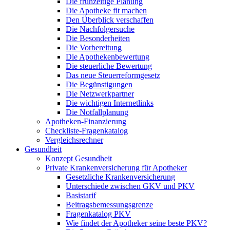
Die frühzeitige Planung
Die Apotheke fit machen
Den Überblick verschaffen
Die Nachfolgersuche
Die Besonderheiten
Die Vorbereitung
Die Apothekenbewertung
Die steuerliche Bewertung
Das neue Steuerreformgesetz
Die Begünstigungen
Die Netzwerkpartner
Die wichtigen Internetlinks
Die Notfallplanung
Apotheken-Finanzierung
Checkliste-Fragenkatalog
Vergleichsrechner
Gesundheit
Konzept Gesundheit
Private Krankenversicherung für Apotheker
Gesetzliche Krankenversicherung
Unterschiede zwischen GKV und PKV
Basistarif
Beitragsbemessungsgrenze
Fragenkatalog PKV
Wie findet der Apotheker seine beste PKV?