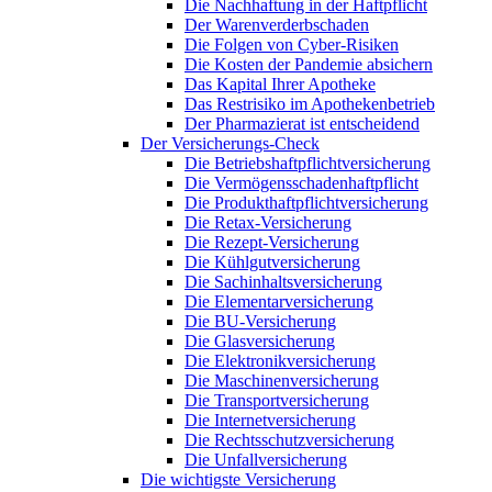
Die Nachhaftung in der Haftpflicht
Der Warenverderbschaden
Die Folgen von Cyber-Risiken
Die Kosten der Pandemie absichern
Das Kapital Ihrer Apotheke
Das Restrisiko im Apothekenbetrieb
Der Pharmazierat ist entscheidend
Der Versicherungs-Check
Die Betriebshaftpflichtversicherung
Die Vermögensschadenhaftpflicht
Die Produkthaftpflichtversicherung
Die Retax-Versicherung
Die Rezept-Versicherung
Die Kühlgutversicherung
Die Sachinhaltsversicherung
Die Elementarversicherung
Die BU-Versicherung
Die Glasversicherung
Die Elektronikversicherung
Die Maschinenversicherung
Die Transportversicherung
Die Internetversicherung
Die Rechtsschutzversicherung
Die Unfallversicherung
Die wichtigste Versicherung