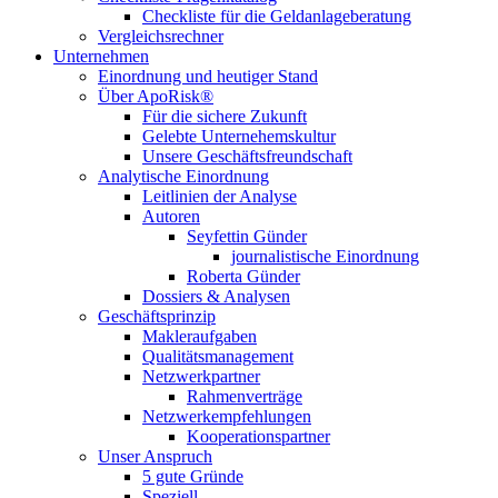
Checkliste für die Geldanlageberatung
Vergleichsrechner
Unternehmen
Einordnung und heutiger Stand
Über ApoRisk®
Für die sichere Zukunft
Gelebte Unternehemskultur
Unsere Geschäftsfreundschaft
Analytische Einordnung
Leitlinien der Analyse
Autoren
Seyfettin Günder
journalistische Einordnung
Roberta Günder
Dossiers & Analysen
Geschäftsprinzip
Makleraufgaben
Qualitätsmanagement
Netzwerkpartner
Rahmenverträge
Netzwerkempfehlungen
Kooperationspartner
Unser Anspruch
5 gute Gründe
Speziell