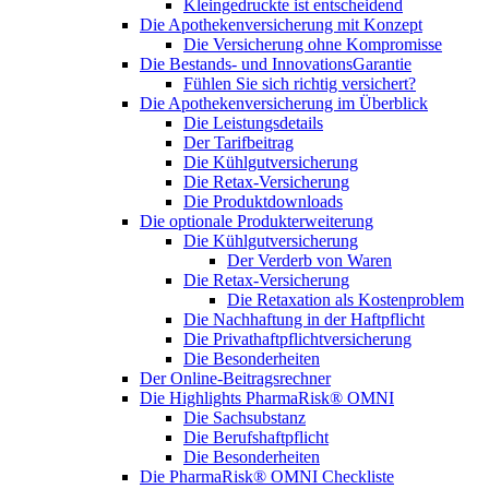
Kleingedruckte ist entscheidend
Die Apothekenversicherung mit Konzept
Die Versicherung ohne Kompromisse
Die Bestands- und InnovationsGarantie
Fühlen Sie sich richtig versichert?
Die Apothekenversicherung im Überblick
Die Leistungsdetails
Der Tarifbeitrag
Die Kühlgutversicherung
Die Retax-Versicherung
Die Produktdownloads
Die optionale Produkterweiterung
Die Kühlgutversicherung
Der Verderb von Waren
Die Retax-Versicherung
Die Retaxation als Kostenproblem
Die Nachhaftung in der Haftpflicht
Die Privathaftpflichtversicherung
Die Besonderheiten
Der Online-Beitragsrechner
Die Highlights PharmaRisk® OMNI
Die Sachsubstanz
Die Berufshaftpflicht
Die Besonderheiten
Die PharmaRisk® OMNI Checkliste