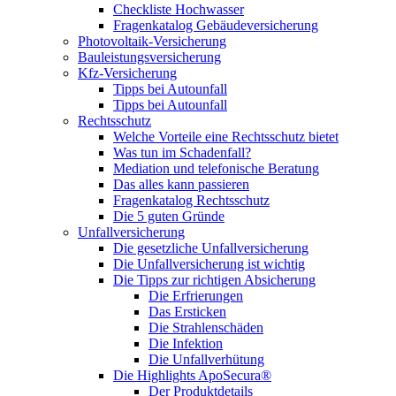
Checkliste Hochwasser
Fragenkatalog Gebäudeversicherung
Photovoltaik-Versicherung
Bauleistungsversicherung
Kfz-Versicherung
Tipps bei Autounfall
Tipps bei Autounfall
Rechtsschutz
Welche Vorteile eine Rechtsschutz bietet
Was tun im Schadenfall?
Mediation und telefonische Beratung
Das alles kann passieren
Fragenkatalog Rechtsschutz
Die 5 guten Gründe
Unfallversicherung
Die gesetzliche Unfallversicherung
Die Unfallversicherung ist wichtig
Die Tipps zur richtigen Absicherung
Die Erfrierungen
Das Ersticken
Die Strahlenschäden
Die Infektion
Die Unfallverhütung
Die Highlights ApoSecura®
Der Produktdetails