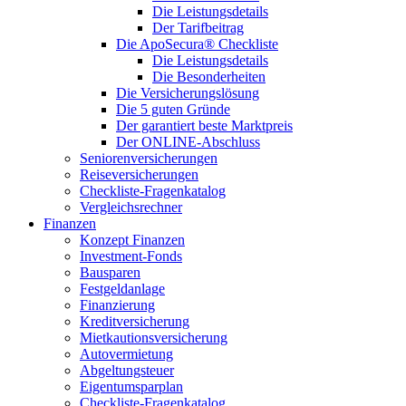
Die Leistungsdetails
Der Tarifbeitrag
Die ApoSecura® Checkliste
Die Leistungsdetails
Die Besonderheiten
Die Versicherungslösung
Die 5 guten Gründe
Der garantiert beste Marktpreis
Der ONLINE-Abschluss
Seniorenversicherungen
Reiseversicherungen
Checkliste-Fragenkatalog
Vergleichsrechner
Finanzen
Konzept Finanzen
Investment-Fonds
Bausparen
Festgeldanlage
Finanzierung
Kreditversicherung
Mietkautionsversicherung
Autovermietung
Abgeltungsteuer
Eigentumsparplan
Checkliste-Fragenkatalog