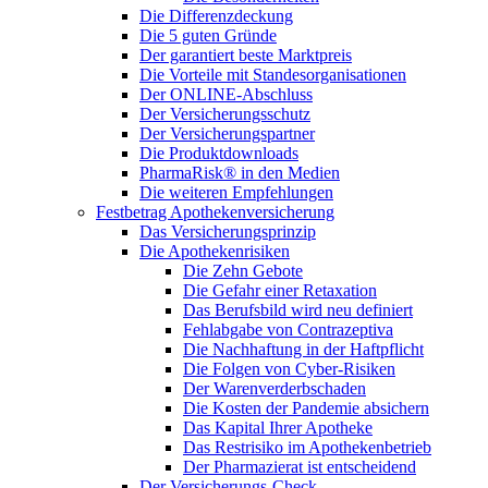
Die Differenzdeckung
Die 5 guten Gründe
Der garantiert beste Marktpreis
Die Vorteile mit Standesorganisationen
Der ONLINE-Abschluss
Der Versicherungsschutz
Der Versicherungspartner
Die Produktdownloads
PharmaRisk® in den Medien
Die weiteren Empfehlungen
Festbetrag Apothekenversicherung
Das Versicherungsprinzip
Die Apothekenrisiken
Die Zehn Gebote
Die Gefahr einer Retaxation
Das Berufsbild wird neu definiert
Fehlabgabe von Contrazeptiva
Die Nachhaftung in der Haftpflicht
Die Folgen von Cyber-Risiken
Der Warenverderbschaden
Die Kosten der Pandemie absichern
Das Kapital Ihrer Apotheke
Das Restrisiko im Apothekenbetrieb
Der Pharmazierat ist entscheidend
Der Versicherungs-Check