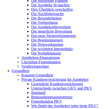
Die frühzeitige Planung
Die Apotheke fit machen
Den Überblick verschaffen
Die Nachfolgersuche
Die Besonderheiten
Die Vorbereitung
Die Apothekenbewertung
Die steuerliche Bewertung
Das neue Steuerreformgesetz
Die Begünstigungen
Die Netzwerkpartner
Die wichtigen Internetlinks
Die Notfallplanung
Apotheken-Finanzierung
Checkliste-Fragenkatalog
Vergleichsrechner
Gesundheit
Konzept Gesundheit
Private Krankenversicherung für Apotheker
Gesetzliche Krankenversicherung
Unterschiede zwischen GKV und PKV
Basistarif
Beitragsbemessungsgrenze
Fragenkatalog PKV
Wie findet der Apotheker seine beste PKV?