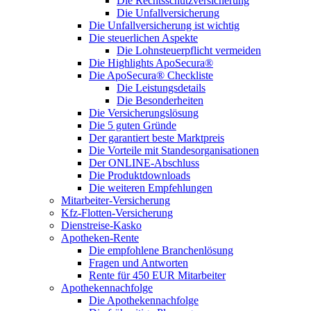
Die Rechtsschutzversicherung
Die Unfallversicherung
Die Unfallversicherung ist wichtig
Die steuerlichen Aspekte
Die Lohnsteuerpflicht vermeiden
Die Highlights ApoSecura®
Die ApoSecura® Checkliste
Die Leistungsdetails
Die Besonderheiten
Die Versicherungslösung
Die 5 guten Gründe
Der garantiert beste Marktpreis
Die Vorteile mit Standesorganisationen
Der ONLINE-Abschluss
Die Produktdownloads
Die weiteren Empfehlungen
Mitarbeiter-Versicherung
Kfz-Flotten-Versicherung
Dienstreise-Kasko
Apotheken-Rente
Die empfohlene Branchenlösung
Fragen und Antworten
Rente für 450 EUR Mitarbeiter
Apothekennachfolge
Die Apothekennachfolge