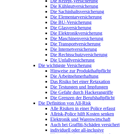
Die Rezept-Versicherung
Die Kühlgutversicherung
Die Sachinhaltsversicherung
Die Elementarversicherung
Die BU-Versicherung
Die Glasversicherung
Die Elektronikversicherung
Die Maschinenversicherung
Die Transportversicherung
Die Internetversicherung
Die Rechtsschutzversicherung
Die Unfallversicherung
Die wichtigste Versicherung
Hinweise zur Produkthaftpflicht
Die Arbeitnehmerhaftung
Das Risiko bei einer Retaxation
Die Testungen und Impfungen
Die Gefahr durch Hackerangriffe
Die Grenzen der Berufshaftpflicht
Die Definition von All-Risk
Alle Risiken in einer Police erfasst
Allrisk-Police hilft Kosten senken
Elektronik und Warenwirtschaft
Auch bei Graffiti-Schäden versichert
individuell oder all-inclusive