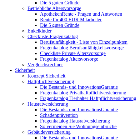
Die 5 guten Gründe
Betriebliche Altersvorsorge
ApothekenRente - Fragen und Antworten
Rente für 400 EUR Mitarbeiter
Die 5 guten Gründe
Enkelkinder
Checkliste-Fragenkatalog
Berufsunfähigkeit - Liste von Einzelpunkten
Fragenkatalog Berufsunfähigkeitsvorsorge
Checkliste Private Altersvorsorge
Fragenkatalog Altersvorsorge
Vergleichsrechner
Sicherheit
Konzept Sicherheit
Haftpflichtversicherung
Die Bestands- und InnovationsGarantie
Fragenkatalog Privathaftpflichtversicherung
Fragenkatalog Tierhalter-Haftpflichtversicherung
Hausratversicherung
Die Bestands- und InnovationsGarantie
Schadenprävention
Fragenkatalog Hausratversicherung
So vermeiden Sie Wohnungseinbrüche
Gebäudeversicherung
Die Bestands- und InnovationsGarantie