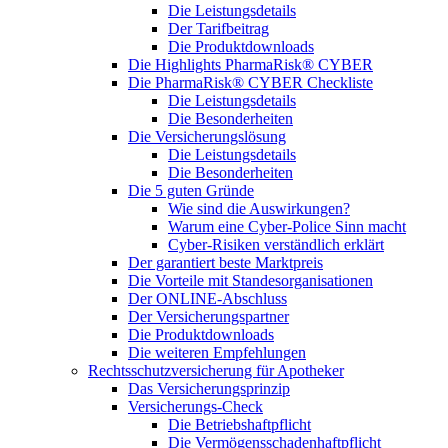
Die Leistungsdetails
Der Tarifbeitrag
Die Produktdownloads
Die Highlights PharmaRisk® CYBER
Die PharmaRisk® CYBER Checkliste
Die Leistungsdetails
Die Besonderheiten
Die Versicherungslösung
Die Leistungsdetails
Die Besonderheiten
Die 5 guten Gründe
Wie sind die Auswirkungen?
Warum eine Cyber-Police Sinn macht
Cyber-Risiken verständlich erklärt
Der garantiert beste Marktpreis
Die Vorteile mit Standesorganisationen
Der ONLINE-Abschluss
Der Versicherungspartner
Die Produktdownloads
Die weiteren Empfehlungen
Rechtsschutzversicherung für Apotheker
Das Versicherungsprinzip
Versicherungs-Check
Die Betriebshaftpflicht
Die Vermögensschadenhaftpflicht