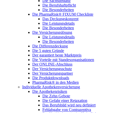
Die Sachsubstanz
Die Berufshaftpflicht
Die Besonderheiten
Die PharmaRisk® FIXUM Checkliste
Das Deckungskonzept
Die Leistungsdetails
Die Besonderheiten
Die Versicherungslösung
Die Leistungsdetails
Die Besonderheiten
Die Differenzdeckung
Die 5 guten Gründe
Der garantiert beste Marktpreis
Die Vorteile mit Standesorganisationen
Der ONLINE-Abschluss
Der Versicherungsschutz
Der Versicherungspartner
Die Produktdownloads
PharmaRisk® in den Medien
Individuelle Apothekenversicherung
Die Apothekenrisiken
Die Zehn Gebote
Die Gefahr einer Retaxation
Das Berufsbild wird neu definiert
Fehlabgabe von Contrazeptiva