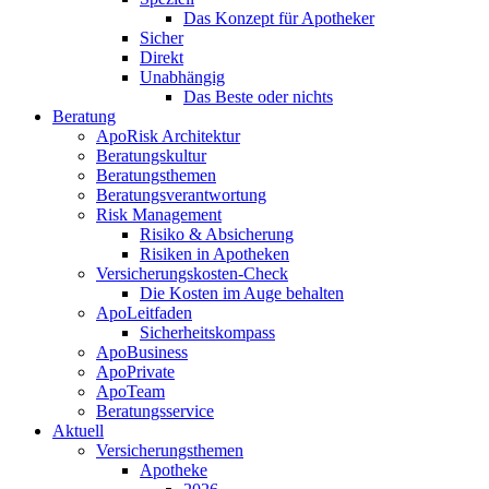
Das Konzept für Apotheker
Sicher
Direkt
Unabhängig
Das Beste oder nichts
Beratung
ApoRisk Architektur
Beratungskultur
Beratungsthemen
Beratungsverantwortung
Risk Management
Risiko & Absicherung
Risiken in Apotheken
Versicherungskosten-Check
Die Kosten im Auge behalten
ApoLeitfaden
Sicherheitskompass
ApoBusiness
ApoPrivate
ApoTeam
Beratungsservice
Aktuell
Versicherungsthemen
Apotheke