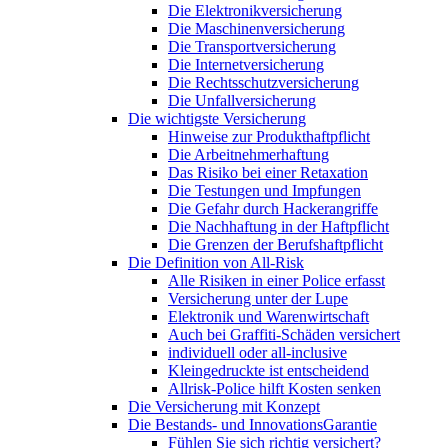
Die Elektronikversicherung
Die Maschinenversicherung
Die Transportversicherung
Die Internetversicherung
Die Rechtsschutzversicherung
Die Unfallversicherung
Die wichtigste Versicherung
Hinweise zur Produkthaftpflicht
Die Arbeitnehmerhaftung
Das Risiko bei einer Retaxation
Die Testungen und Impfungen
Die Gefahr durch Hackerangriffe
Die Nachhaftung in der Haftpflicht
Die Grenzen der Berufshaftpflicht
Die Definition von All-Risk
Alle Risiken in einer Police erfasst
Versicherung unter der Lupe
Elektronik und Warenwirtschaft
Auch bei Graffiti-Schäden versichert
individuell oder all-inclusive
Kleingedruckte ist entscheidend
Allrisk-Police hilft Kosten senken
Die Versicherung mit Konzept
Die Bestands- und InnovationsGarantie
Fühlen Sie sich richtig versichert?