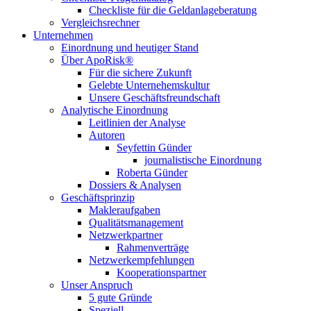
Checkliste für die Geldanlageberatung
Vergleichsrechner
Unternehmen
Einordnung und heutiger Stand
Über ApoRisk®
Für die sichere Zukunft
Gelebte Unternehemskultur
Unsere Geschäftsfreundschaft
Analytische Einordnung
Leitlinien der Analyse
Autoren
Seyfettin Günder
journalistische Einordnung
Roberta Günder
Dossiers & Analysen
Geschäftsprinzip
Makleraufgaben
Qualitätsmanagement
Netzwerkpartner
Rahmenverträge
Netzwerkempfehlungen
Kooperationspartner
Unser Anspruch
5 gute Gründe
Speziell