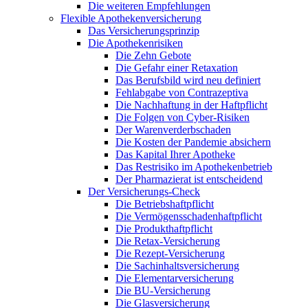
Die weiteren Empfehlungen
Flexible Apothekenversicherung
Das Versicherungsprinzip
Die Apothekenrisiken
Die Zehn Gebote
Die Gefahr einer Retaxation
Das Berufsbild wird neu definiert
Fehlabgabe von Contrazeptiva
Die Nachhaftung in der Haftpflicht
Die Folgen von Cyber-Risiken
Der Warenverderbschaden
Die Kosten der Pandemie absichern
Das Kapital Ihrer Apotheke
Das Restrisiko im Apothekenbetrieb
Der Pharmazierat ist entscheidend
Der Versicherungs-Check
Die Betriebshaftpflicht
Die Vermögensschadenhaftpflicht
Die Produkthaftpflicht
Die Retax-Versicherung
Die Rezept-Versicherung
Die Sachinhaltsversicherung
Die Elementarversicherung
Die BU-Versicherung
Die Glasversicherung