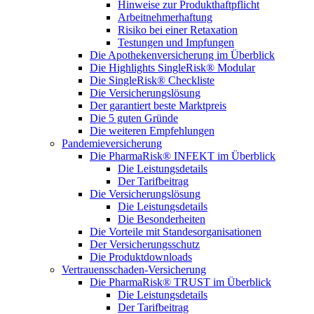
Hinweise zur Produkthaftpflicht
Arbeitnehmerhaftung
Risiko bei einer Retaxation
Testungen und Impfungen
Die Apothekenversicherung im Überblick
Die Highlights SingleRisk® Modular
Die SingleRisk® Checkliste
Die Versicherungslösung
Der garantiert beste Marktpreis
Die 5 guten Gründe
Die weiteren Empfehlungen
Pandemieversicherung
Die PharmaRisk® INFEKT im Überblick
Die Leistungsdetails
Der Tarifbeitrag
Die Versicherungslösung
Die Leistungsdetails
Die Besonderheiten
Die Vorteile mit Standesorganisationen
Der Versicherungsschutz
Die Produktdownloads
Vertrauensschaden-Versicherung
Die PharmaRisk® TRUST im Überblick
Die Leistungsdetails
Der Tarifbeitrag