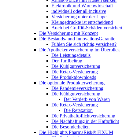
Allrisk-Police hilft Kosten senken
Elektronik und Warenwirtschaft
individuell oder all-inclusive
Versicherung unter der Lupe
Kleingedruckte ist entscheidend
Auch bei Graffiti-Schäden versichert
Die Versicherung mit Konzept
Die Bestands- und InnovationsGarantie
Fühlen Sie sich richtig versichert?
Die Apothekenversicherung im Überblick
Die Leistungsdetails
Der Tarifbeitrag
Die Kühlgutversicherung
Die Retax-Versicherung
Die Produktdownloads
Die optionale Produkterweiterung
Die Pandemieversicherung
Die Kühlgutversicherung
Der Verderb von Waren
Die Retax-Versicherung
Die Retaxation
Die Privathaftpflichtversicherung
Die Nachhaftung in der Haftpflicht
Die Besonderheiten
Die Highlights PharmaRisk® FIXUM