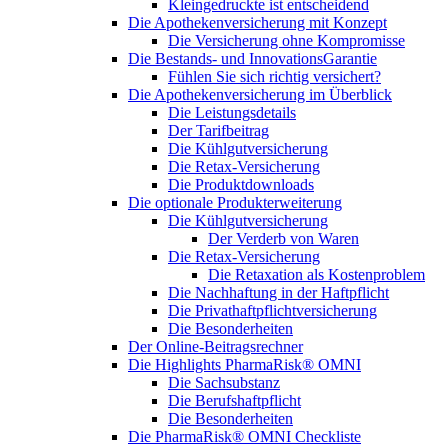
Kleingedruckte ist entscheidend
Die Apothekenversicherung mit Konzept
Die Versicherung ohne Kompromisse
Die Bestands- und InnovationsGarantie
Fühlen Sie sich richtig versichert?
Die Apothekenversicherung im Überblick
Die Leistungsdetails
Der Tarifbeitrag
Die Kühlgutversicherung
Die Retax-Versicherung
Die Produktdownloads
Die optionale Produkterweiterung
Die Kühlgutversicherung
Der Verderb von Waren
Die Retax-Versicherung
Die Retaxation als Kostenproblem
Die Nachhaftung in der Haftpflicht
Die Privathaftpflichtversicherung
Die Besonderheiten
Der Online-Beitragsrechner
Die Highlights PharmaRisk® OMNI
Die Sachsubstanz
Die Berufshaftpflicht
Die Besonderheiten
Die PharmaRisk® OMNI Checkliste