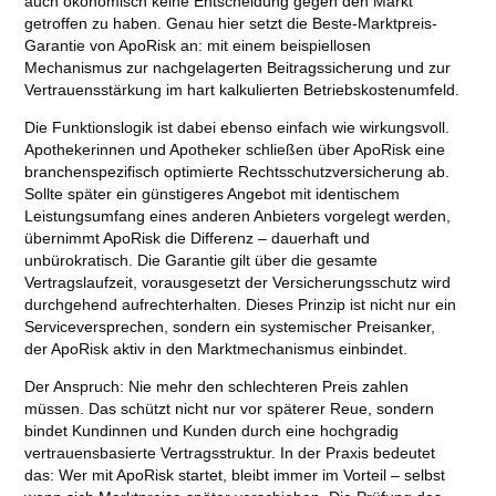
auch ökonomisch keine Entscheidung gegen den Markt
getroffen zu haben. Genau hier setzt die Beste-Marktpreis-
Garantie von ApoRisk an: mit einem beispiellosen
Mechanismus zur nachgelagerten Beitragssicherung und zur
Vertrauensstärkung im hart kalkulierten Betriebskostenumfeld.
Die Funktionslogik ist dabei ebenso einfach wie wirkungsvoll.
Apothekerinnen und Apotheker schließen über ApoRisk eine
branchenspezifisch optimierte Rechtsschutzversicherung ab.
Sollte später ein günstigeres Angebot mit identischem
Leistungsumfang eines anderen Anbieters vorgelegt werden,
übernimmt ApoRisk die Differenz – dauerhaft und
unbürokratisch. Die Garantie gilt über die gesamte
Vertragslaufzeit, vorausgesetzt der Versicherungsschutz wird
durchgehend aufrechterhalten. Dieses Prinzip ist nicht nur ein
Serviceversprechen, sondern ein systemischer Preisanker,
der ApoRisk aktiv in den Marktmechanismus einbindet.
Der Anspruch: Nie mehr den schlechteren Preis zahlen
müssen. Das schützt nicht nur vor späterer Reue, sondern
bindet Kundinnen und Kunden durch eine hochgradig
vertrauensbasierte Vertragsstruktur. In der Praxis bedeutet
das: Wer mit ApoRisk startet, bleibt immer im Vorteil – selbst