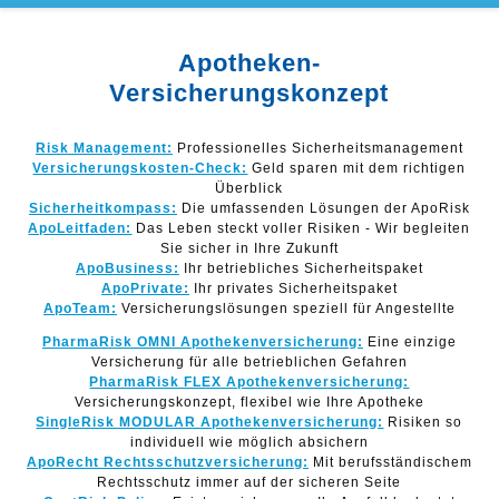
Apotheken-
Versicherungskonzept
Risk Management:
Professionelles Sicherheitsmanagement
Versicherungskosten-Check:
Geld sparen mit dem richtigen
Überblick
Sicherheitkompass:
Die umfassenden Lösungen der ApoRisk
ApoLeitfaden:
Das Leben steckt voller Risiken - Wir begleiten
Sie sicher in Ihre Zukunft
ApoBusiness:
Ihr betriebliches Sicherheitspaket
ApoPrivate:
Ihr privates Sicherheitspaket
ApoTeam:
Versicherungslösungen speziell für Angestellte
PharmaRisk OMNI Apothekenversicherung:
Eine einzige
Versicherung für alle betrieblichen Gefahren
PharmaRisk FLEX Apothekenversicherung:
Versicherungskonzept, flexibel wie Ihre Apotheke
SingleRisk MODULAR Apothekenversicherung:
Risiken so
individuell wie möglich absichern
ApoRecht Rechtsschutzversicherung:
Mit berufsständischem
Rechtsschutz immer auf der sicheren Seite