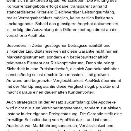
wenn sich Marktpreise später verschieben. Die Prüfung des
Konkurrenzangebots erfolgt dabei transparent anhand
standardisierter Kriterien: Gleichwertiger Leistungsumfang,
realer Vertragsabschluss möglich, keine zeitlich limitierten
Lockangebote. Sobald das günstigere Angebot dokumentiert
ist, erfolgt die Auszahlung des Differenzbetrags direkt an die
versicherte Apotheke.
Besonders in Zeiten gestiegener Beitragssensibilität und
sinkender Liquiditätsreserven ist diese Garantie nicht nur ein
Marketinginstrument, sondern ein betriebswirtschaftlich
relevantes Element der Risikooptimierung. Denn sie bringt
Sicherheit in eine Preislandschaft, die sich Apothekeninhaber
sonst ständig selbst erschließen müssten – mit großem
Aufwand und begrenzter Vergleichbarkeit. ApoRisk übernimmt
mit der Marktpreisgarantie diese Vergleichslogik proaktiv und
macht daraus einen dauerhaften Kundenvorteil.
Auch strategisch ist der Ansatz zukunftsfähig: Die Apotheke
wird nicht nur zum Versicherungsnehmer, sondern zur aktiven
Instanz in der eigenen Preisgestaltung. Die Garantie stellt eine
freiwillige Selbstbindung von ApoRisk dar – und ist damit
Ausdruck von Marktführungsanspruch, Verlässlichkeit und