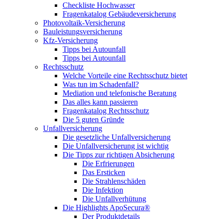
Checkliste Hochwasser
Fragenkatalog Gebäudeversicherung
Photovoltaik-Versicherung
Bauleistungsversicherung
Kfz-Versicherung
Tipps bei Autounfall
Tipps bei Autounfall
Rechtsschutz
Welche Vorteile eine Rechtsschutz bietet
Was tun im Schadenfall?
Mediation und telefonische Beratung
Das alles kann passieren
Fragenkatalog Rechtsschutz
Die 5 guten Gründe
Unfallversicherung
Die gesetzliche Unfallversicherung
Die Unfallversicherung ist wichtig
Die Tipps zur richtigen Absicherung
Die Erfrierungen
Das Ersticken
Die Strahlenschäden
Die Infektion
Die Unfallverhütung
Die Highlights ApoSecura®
Der Produktdetails