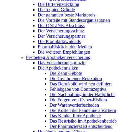
Die Differenzdeckung
Die 5 guten Gründe
Der garantiert beste Marktpreis
Die Vorteile mit Standesorganisationen
Der ONLINE-Abschluss
Der Versicherungsschutz
Der Versicherungspartner
Die Produktdownloads
PharmaRisk® in den Medien
Die weiteren Empfehlungen
Festbetrag Apothekenversicherung
Das Versicherungsprinzip
Die Apothekenrisiken
Die Zehn Gebote
Die Gefahr einer Retaxation
Das Berufsbild wird neu definiert
Fehlabgabe von Contrazeptiva
Die Nachhaftung in der Haftpflicht
Die Folgen von Cyber-Risiken
Der Warenverderbschaden
Die Kosten der Pandemie absichern
Das Kapital Ihrer Apotheke
Das Restrisiko im Apothekenbetrieb
Der Pharmazierat ist entscheidend
Der Versicherungs-Check