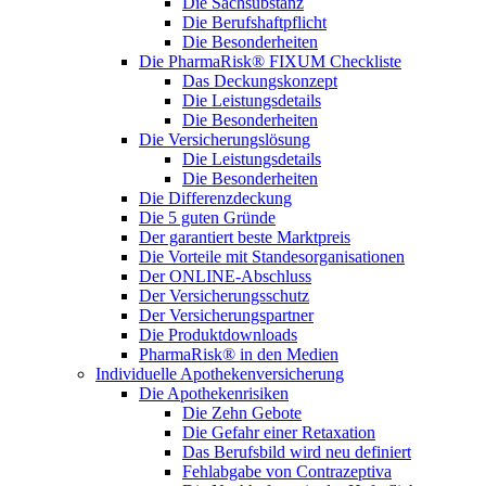
Die Sachsubstanz
Die Berufshaftpflicht
Die Besonderheiten
Die PharmaRisk® FIXUM Checkliste
Das Deckungskonzept
Die Leistungsdetails
Die Besonderheiten
Die Versicherungslösung
Die Leistungsdetails
Die Besonderheiten
Die Differenzdeckung
Die 5 guten Gründe
Der garantiert beste Marktpreis
Die Vorteile mit Standesorganisationen
Der ONLINE-Abschluss
Der Versicherungsschutz
Der Versicherungspartner
Die Produktdownloads
PharmaRisk® in den Medien
Individuelle Apothekenversicherung
Die Apothekenrisiken
Die Zehn Gebote
Die Gefahr einer Retaxation
Das Berufsbild wird neu definiert
Fehlabgabe von Contrazeptiva