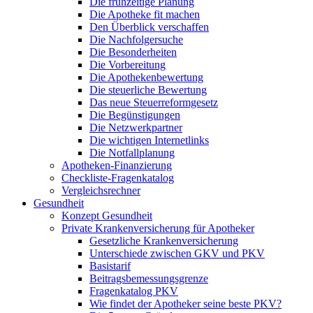
Die frühzeitige Planung
Die Apotheke fit machen
Den Überblick verschaffen
Die Nachfolgersuche
Die Besonderheiten
Die Vorbereitung
Die Apothekenbewertung
Die steuerliche Bewertung
Das neue Steuerreformgesetz
Die Begünstigungen
Die Netzwerkpartner
Die wichtigen Internetlinks
Die Notfallplanung
Apotheken-Finanzierung
Checkliste-Fragenkatalog
Vergleichsrechner
Gesundheit
Konzept Gesundheit
Private Krankenversicherung für Apotheker
Gesetzliche Krankenversicherung
Unterschiede zwischen GKV und PKV
Basistarif
Beitragsbemessungsgrenze
Fragenkatalog PKV
Wie findet der Apotheker seine beste PKV?