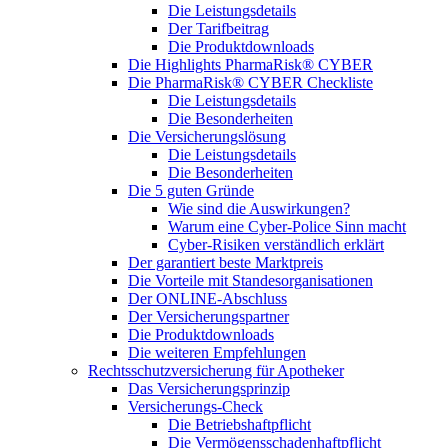
Die Leistungsdetails
Der Tarifbeitrag
Die Produktdownloads
Die Highlights PharmaRisk® CYBER
Die PharmaRisk® CYBER Checkliste
Die Leistungsdetails
Die Besonderheiten
Die Versicherungslösung
Die Leistungsdetails
Die Besonderheiten
Die 5 guten Gründe
Wie sind die Auswirkungen?
Warum eine Cyber-Police Sinn macht
Cyber-Risiken verständlich erklärt
Der garantiert beste Marktpreis
Die Vorteile mit Standesorganisationen
Der ONLINE-Abschluss
Der Versicherungspartner
Die Produktdownloads
Die weiteren Empfehlungen
Rechtsschutzversicherung für Apotheker
Das Versicherungsprinzip
Versicherungs-Check
Die Betriebshaftpflicht
Die Vermögensschadenhaftpflicht