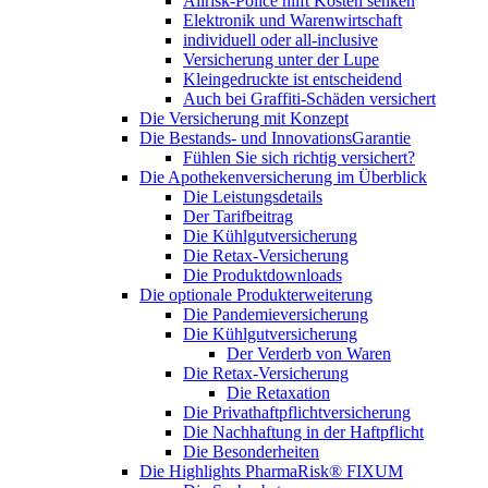
Allrisk-Police hilft Kosten senken
Elektronik und Warenwirtschaft
individuell oder all-inclusive
Versicherung unter der Lupe
Kleingedruckte ist entscheidend
Auch bei Graffiti-Schäden versichert
Die Versicherung mit Konzept
Die Bestands- und InnovationsGarantie
Fühlen Sie sich richtig versichert?
Die Apothekenversicherung im Überblick
Die Leistungsdetails
Der Tarifbeitrag
Die Kühlgutversicherung
Die Retax-Versicherung
Die Produktdownloads
Die optionale Produkterweiterung
Die Pandemieversicherung
Die Kühlgutversicherung
Der Verderb von Waren
Die Retax-Versicherung
Die Retaxation
Die Privathaftpflichtversicherung
Die Nachhaftung in der Haftpflicht
Die Besonderheiten
Die Highlights PharmaRisk® FIXUM