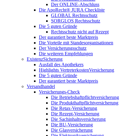
Der ONLINE-Abschluss
Die ApoRecht® JURA Checkliste
GLOBAL Rechtsschutz
SORGLOS Rechtsschutz
Die 5 guten Gründe
Rechtsschutz nicht auf Rezept
Der garantiert beste Marktpreis
Die Vorteile mit Standesorganisationen
Der Versicherungsschutz
Die weiteren Empfehlungen
ExistenzSicherung
Ausfall des Apothekers
Highlights VertreterkostenVersicherung
Die 5 guten Gründe
Der garantiert beste Marktpreis
Versandhandel
Versicherungs-Check
Die Betriebshaftpflichtversicherung
Die Produkthaftpflichtversicherung
Die Retax-Versicherung
Die Rezept-Versicherung
Die Sachinhaltsversicherung
Die BU-Versicherung
Die Glasversicherung
Die Elektronikversicherung