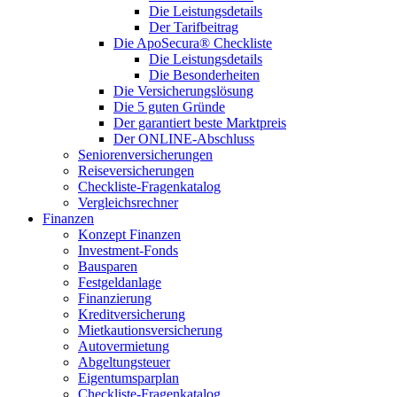
Die Leistungsdetails
Der Tarifbeitrag
Die ApoSecura® Checkliste
Die Leistungsdetails
Die Besonderheiten
Die Versicherungslösung
Die 5 guten Gründe
Der garantiert beste Marktpreis
Der ONLINE-Abschluss
Seniorenversicherungen
Reiseversicherungen
Checkliste-Fragenkatalog
Vergleichsrechner
Finanzen
Konzept Finanzen
Investment-Fonds
Bausparen
Festgeldanlage
Finanzierung
Kreditversicherung
Mietkautionsversicherung
Autovermietung
Abgeltungsteuer
Eigentumsparplan
Checkliste-Fragenkatalog