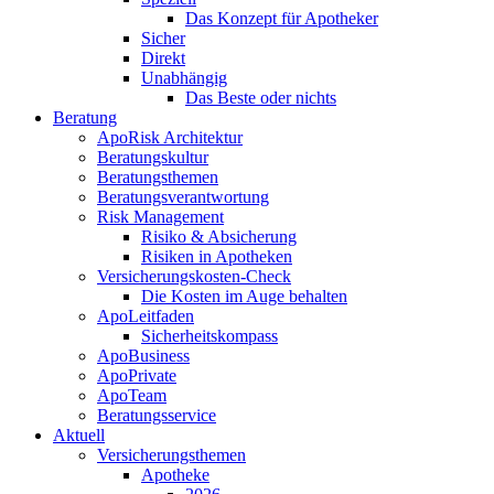
Das Konzept für Apotheker
Sicher
Direkt
Unabhängig
Das Beste oder nichts
Beratung
ApoRisk Architektur
Beratungskultur
Beratungsthemen
Beratungsverantwortung
Risk Management
Risiko & Absicherung
Risiken in Apotheken
Versicherungskosten-Check
Die Kosten im Auge behalten
ApoLeitfaden
Sicherheitskompass
ApoBusiness
ApoPrivate
ApoTeam
Beratungsservice
Aktuell
Versicherungsthemen
Apotheke