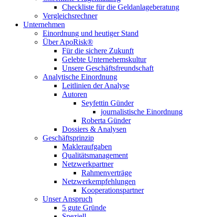
Checkliste für die Geldanlageberatung
Vergleichsrechner
Unternehmen
Einordnung und heutiger Stand
Über ApoRisk®
Für die sichere Zukunft
Gelebte Unternehemskultur
Unsere Geschäftsfreundschaft
Analytische Einordnung
Leitlinien der Analyse
Autoren
Seyfettin Günder
journalistische Einordnung
Roberta Günder
Dossiers & Analysen
Geschäftsprinzip
Makleraufgaben
Qualitätsmanagement
Netzwerkpartner
Rahmenverträge
Netzwerkempfehlungen
Kooperationspartner
Unser Anspruch
5 gute Gründe
Speziell