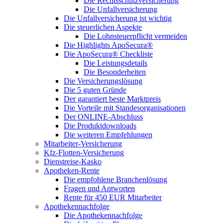
Die Rechtsschutzversicherung
Die Unfallversicherung
Die Unfallversicherung ist wichtig
Die steuerlichen Aspekte
Die Lohnsteuerpflicht vermeiden
Die Highlights ApoSecura®
Die ApoSecura® Checkliste
Die Leistungsdetails
Die Besonderheiten
Die Versicherungslösung
Die 5 guten Gründe
Der garantiert beste Marktpreis
Die Vorteile mit Standesorganisationen
Der ONLINE-Abschluss
Die Produktdownloads
Die weiteren Empfehlungen
Mitarbeiter-Versicherung
Kfz-Flotten-Versicherung
Dienstreise-Kasko
Apotheken-Rente
Die empfohlene Branchenlösung
Fragen und Antworten
Rente für 450 EUR Mitarbeiter
Apothekennachfolge
Die Apothekennachfolge