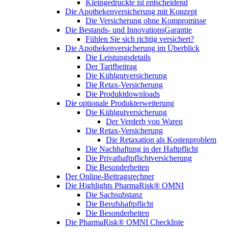
Kleingedruckte ist entscheidend
Die Apothekenversicherung mit Konzept
Die Versicherung ohne Kompromisse
Die Bestands- und InnovationsGarantie
Fühlen Sie sich richtig versichert?
Die Apothekenversicherung im Überblick
Die Leistungsdetails
Der Tarifbeitrag
Die Kühlgutversicherung
Die Retax-Versicherung
Die Produktdownloads
Die optionale Produkterweiterung
Die Kühlgutversicherung
Der Verderb von Waren
Die Retax-Versicherung
Die Retaxation als Kostenproblem
Die Nachhaftung in der Haftpflicht
Die Privathaftpflichtversicherung
Die Besonderheiten
Der Online-Beitragsrechner
Die Highlights PharmaRisk® OMNI
Die Sachsubstanz
Die Berufshaftpflicht
Die Besonderheiten
Die PharmaRisk® OMNI Checkliste