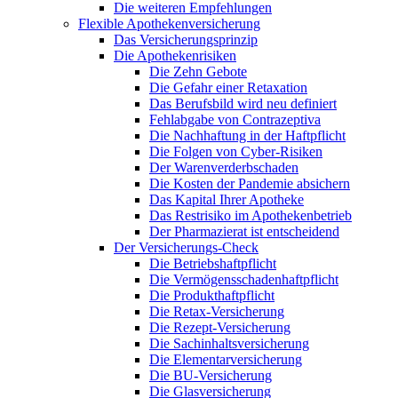
Die weiteren Empfehlungen
Flexible Apothekenversicherung
Das Versicherungsprinzip
Die Apothekenrisiken
Die Zehn Gebote
Die Gefahr einer Retaxation
Das Berufsbild wird neu definiert
Fehlabgabe von Contrazeptiva
Die Nachhaftung in der Haftpflicht
Die Folgen von Cyber-Risiken
Der Warenverderbschaden
Die Kosten der Pandemie absichern
Das Kapital Ihrer Apotheke
Das Restrisiko im Apothekenbetrieb
Der Pharmazierat ist entscheidend
Der Versicherungs-Check
Die Betriebshaftpflicht
Die Vermögensschadenhaftpflicht
Die Produkthaftpflicht
Die Retax-Versicherung
Die Rezept-Versicherung
Die Sachinhaltsversicherung
Die Elementarversicherung
Die BU-Versicherung
Die Glasversicherung