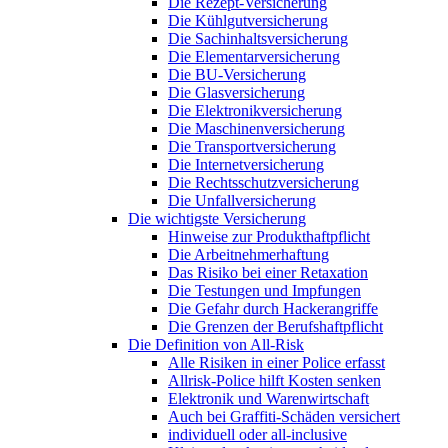
Die Rezept-Versicherung
Die Kühlgutversicherung
Die Sachinhaltsversicherung
Die Elementarversicherung
Die BU-Versicherung
Die Glasversicherung
Die Elektronikversicherung
Die Maschinenversicherung
Die Transportversicherung
Die Internetversicherung
Die Rechtsschutzversicherung
Die Unfallversicherung
Die wichtigste Versicherung
Hinweise zur Produkthaftpflicht
Die Arbeitnehmerhaftung
Das Risiko bei einer Retaxation
Die Testungen und Impfungen
Die Gefahr durch Hackerangriffe
Die Grenzen der Berufshaftpflicht
Die Definition von All-Risk
Alle Risiken in einer Police erfasst
Allrisk-Police hilft Kosten senken
Elektronik und Warenwirtschaft
Auch bei Graffiti-Schäden versichert
individuell oder all-inclusive