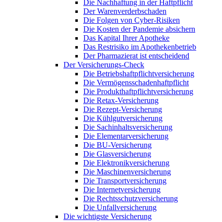
Die Nachhaftung in der Haftpflicht
Der Warenverderbschaden
Die Folgen von Cyber-Risiken
Die Kosten der Pandemie absichern
Das Kapital Ihrer Apotheke
Das Restrisiko im Apothekenbetrieb
Der Pharmazierat ist entscheidend
Der Versicherungs-Check
Die Betriebshaftpflichtversicherung
Die Vermögensschadenhaftpflicht
Die Produkthaftpflichtversicherung
Die Retax-Versicherung
Die Rezept-Versicherung
Die Kühlgutversicherung
Die Sachinhaltsversicherung
Die Elementarversicherung
Die BU-Versicherung
Die Glasversicherung
Die Elektronikversicherung
Die Maschinenversicherung
Die Transportversicherung
Die Internetversicherung
Die Rechtsschutzversicherung
Die Unfallversicherung
Die wichtigste Versicherung