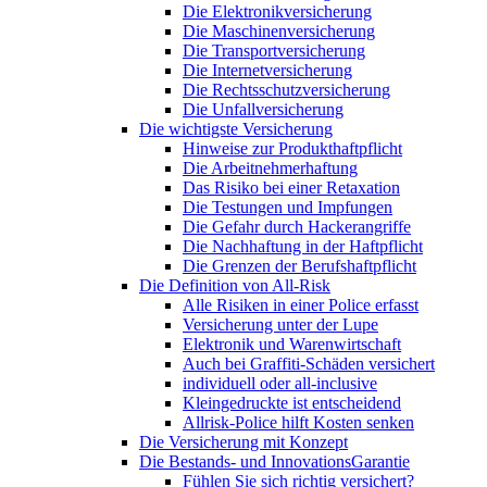
Die Elektronikversicherung
Die Maschinenversicherung
Die Transportversicherung
Die Internetversicherung
Die Rechtsschutzversicherung
Die Unfallversicherung
Die wichtigste Versicherung
Hinweise zur Produkthaftpflicht
Die Arbeitnehmerhaftung
Das Risiko bei einer Retaxation
Die Testungen und Impfungen
Die Gefahr durch Hackerangriffe
Die Nachhaftung in der Haftpflicht
Die Grenzen der Berufshaftpflicht
Die Definition von All-Risk
Alle Risiken in einer Police erfasst
Versicherung unter der Lupe
Elektronik und Warenwirtschaft
Auch bei Graffiti-Schäden versichert
individuell oder all-inclusive
Kleingedruckte ist entscheidend
Allrisk-Police hilft Kosten senken
Die Versicherung mit Konzept
Die Bestands- und InnovationsGarantie
Fühlen Sie sich richtig versichert?