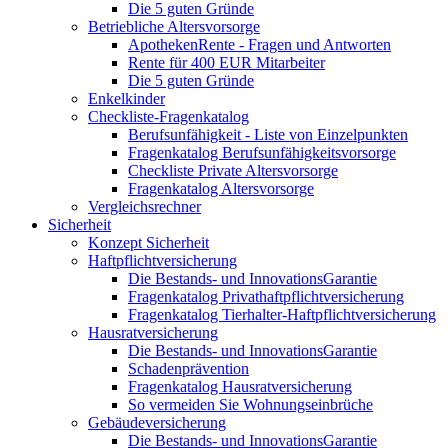
Die 5 guten Gründe
Betriebliche Altersvorsorge
ApothekenRente - Fragen und Antworten
Rente für 400 EUR Mitarbeiter
Die 5 guten Gründe
Enkelkinder
Checkliste-Fragenkatalog
Berufsunfähigkeit - Liste von Einzelpunkten
Fragenkatalog Berufsunfähigkeitsvorsorge
Checkliste Private Altersvorsorge
Fragenkatalog Altersvorsorge
Vergleichsrechner
Sicherheit
Konzept Sicherheit
Haftpflichtversicherung
Die Bestands- und InnovationsGarantie
Fragenkatalog Privathaftpflichtversicherung
Fragenkatalog Tierhalter-Haftpflichtversicherung
Hausratversicherung
Die Bestands- und InnovationsGarantie
Schadenprävention
Fragenkatalog Hausratversicherung
So vermeiden Sie Wohnungseinbrüche
Gebäudeversicherung
Die Bestands- und InnovationsGarantie