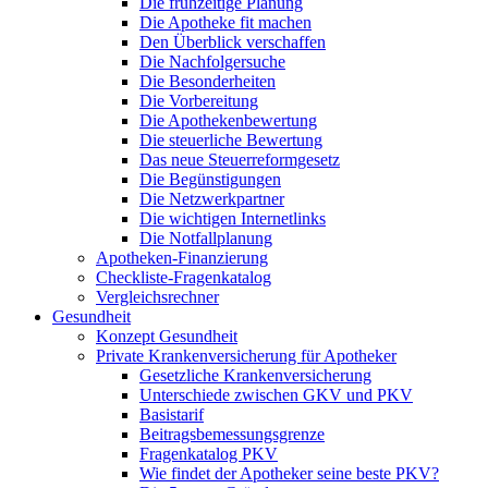
Die frühzeitige Planung
Die Apotheke fit machen
Den Überblick verschaffen
Die Nachfolgersuche
Die Besonderheiten
Die Vorbereitung
Die Apothekenbewertung
Die steuerliche Bewertung
Das neue Steuerreformgesetz
Die Begünstigungen
Die Netzwerkpartner
Die wichtigen Internetlinks
Die Notfallplanung
Apotheken-Finanzierung
Checkliste-Fragenkatalog
Vergleichsrechner
Gesundheit
Konzept Gesundheit
Private Krankenversicherung für Apotheker
Gesetzliche Krankenversicherung
Unterschiede zwischen GKV und PKV
Basistarif
Beitragsbemessungsgrenze
Fragenkatalog PKV
Wie findet der Apotheker seine beste PKV?