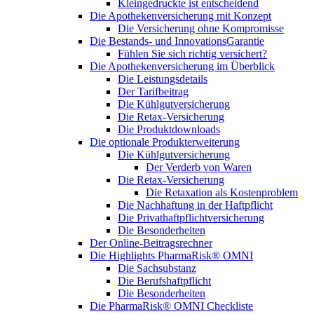
Kleingedruckte ist entscheidend
Die Apothekenversicherung mit Konzept
Die Versicherung ohne Kompromisse
Die Bestands- und InnovationsGarantie
Fühlen Sie sich richtig versichert?
Die Apothekenversicherung im Überblick
Die Leistungsdetails
Der Tarifbeitrag
Die Kühlgutversicherung
Die Retax-Versicherung
Die Produktdownloads
Die optionale Produkterweiterung
Die Kühlgutversicherung
Der Verderb von Waren
Die Retax-Versicherung
Die Retaxation als Kostenproblem
Die Nachhaftung in der Haftpflicht
Die Privathaftpflichtversicherung
Die Besonderheiten
Der Online-Beitragsrechner
Die Highlights PharmaRisk® OMNI
Die Sachsubstanz
Die Berufshaftpflicht
Die Besonderheiten
Die PharmaRisk® OMNI Checkliste