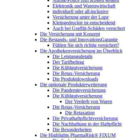
Allrisk-Police hilft Kosten senken
Elektronik und Warenwirtschaft
individuell oder all-inclusive
Versicherung unter der Lupe
Kleingedruckte ist entscheidend
Auch bei Graffiti-Schäden versichert
Die Versicherung mit Konzept
Die Bestands- und InnovationsGarantie
Fühlen Sie sich richtig versichert?
Die Apothekenversicherung im Überblick
Die Leistungsdetails
Der Tarifbeitrag
Die Kühlgutversicherung
Die Retax-Versicherung
Die Produktdownloads
Die optionale Produkterweiterung
Die Pandemieversicherung
Die Kühlgutversicherung
Der Verderb von Waren
Die Retax-Versicherung
Die Retaxation
Die Privathaftpflichtversicherung
Die Nachhaftung in der Haftpflicht
Die Besonderheiten
Die Highlights PharmaRisk® FIXUM