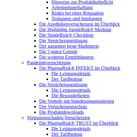
Hinweise zur Produkthaftpflicht
Arbeitnehmerhaftung
Risiko bei einer Retaxation
Testungen und Impfungen
Die Apothekenversicherung im Überblick
Die Highlights SingleRisk® Modular
Die SingleRisk® Checkliste
Die Versicherungslösung
Der garantiert beste Marktpreis
Die 5 guten Gründe
Die weiteren Empfehlungen
Pandemieversicherung
Die PharmaRisk® INFEKT im Überblick
Die Leistungsdetails
Der Tarifbeitrag
Die Versicherungslösung
Die Leistungsdetails
Die Besonderheiten
Die Vorteile mit Standesorganisationen
Der Versicherungsschutz
Die Produktdownloads
Vertrauensschaden-Versicherung
Die PharmaRisk® TRUST im Überblick
Die Leistungsdetails
Der Tarifbeitrag