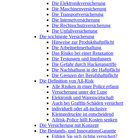
Die Elektronikversicherung
Die Maschinenversicherung
Die Transportversicherung
Die Internetversicherung
Die Rechtsschutzversicherung
Die Unfallversicherung
Die wichtigste Versicherung
Hinweise zur Produkthaftpflicht
Die Arbeitnehmerhaftung
Das Risiko bei einer Retaxation
Die Testungen und Impfungen
Die Gefahr durch Hackerangriffe
Die Nachhaftung in der Haftpflicht
Die Grenzen der Berufshaftpflicht
Die Definition von All-Risk
Alle Risiken in einer Police erfasst
Versicherung unter der Lupe
Elektronik und Warenwirtschaft
Auch bei Graffiti-Schäden versichert
individuell oder all-inclusive
Kleingedruckte ist entscheidend
Allrisk-Police hilft Kosten senken
Die Versicherung mit Konzept
Die Bestands- und InnovationsGarantie
Fühlen Sie sich richtig versichert?