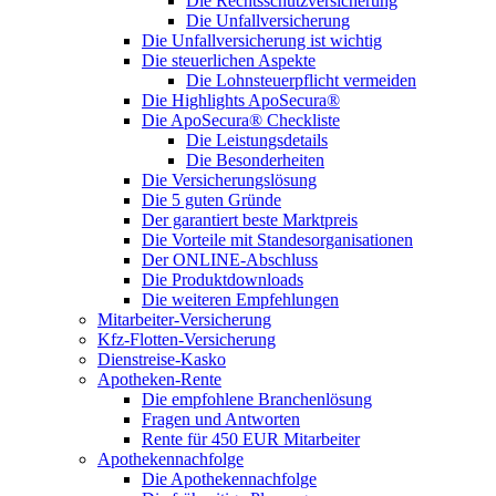
Die Rechtsschutzversicherung
Die Unfallversicherung
Die Unfallversicherung ist wichtig
Die steuerlichen Aspekte
Die Lohnsteuerpflicht vermeiden
Die Highlights ApoSecura®
Die ApoSecura® Checkliste
Die Leistungsdetails
Die Besonderheiten
Die Versicherungslösung
Die 5 guten Gründe
Der garantiert beste Marktpreis
Die Vorteile mit Standesorganisationen
Der ONLINE-Abschluss
Die Produktdownloads
Die weiteren Empfehlungen
Mitarbeiter-Versicherung
Kfz-Flotten-Versicherung
Dienstreise-Kasko
Apotheken-Rente
Die empfohlene Branchenlösung
Fragen und Antworten
Rente für 450 EUR Mitarbeiter
Apothekennachfolge
Die Apothekennachfolge