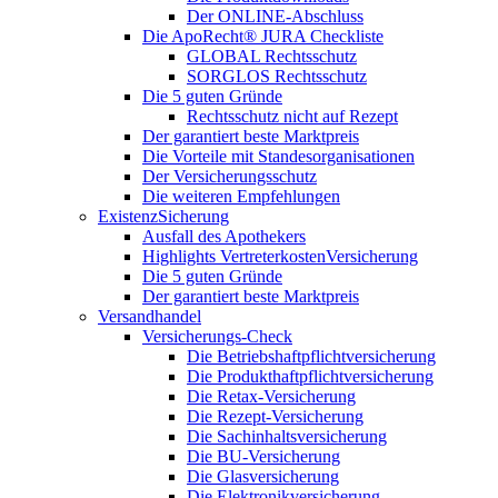
Der ONLINE-Abschluss
Die ApoRecht® JURA Checkliste
GLOBAL Rechtsschutz
SORGLOS Rechtsschutz
Die 5 guten Gründe
Rechtsschutz nicht auf Rezept
Der garantiert beste Marktpreis
Die Vorteile mit Standesorganisationen
Der Versicherungsschutz
Die weiteren Empfehlungen
ExistenzSicherung
Ausfall des Apothekers
Highlights VertreterkostenVersicherung
Die 5 guten Gründe
Der garantiert beste Marktpreis
Versandhandel
Versicherungs-Check
Die Betriebshaftpflichtversicherung
Die Produkthaftpflichtversicherung
Die Retax-Versicherung
Die Rezept-Versicherung
Die Sachinhaltsversicherung
Die BU-Versicherung
Die Glasversicherung
Die Elektronikversicherung