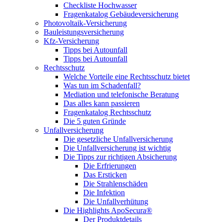
Checkliste Hochwasser
Fragenkatalog Gebäudeversicherung
Photovoltaik-Versicherung
Bauleistungsversicherung
Kfz-Versicherung
Tipps bei Autounfall
Tipps bei Autounfall
Rechtsschutz
Welche Vorteile eine Rechtsschutz bietet
Was tun im Schadenfall?
Mediation und telefonische Beratung
Das alles kann passieren
Fragenkatalog Rechtsschutz
Die 5 guten Gründe
Unfallversicherung
Die gesetzliche Unfallversicherung
Die Unfallversicherung ist wichtig
Die Tipps zur richtigen Absicherung
Die Erfrierungen
Das Ersticken
Die Strahlenschäden
Die Infektion
Die Unfallverhütung
Die Highlights ApoSecura®
Der Produktdetails