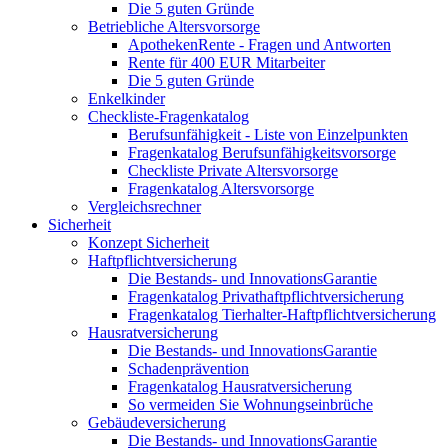
Die 5 guten Gründe
Betriebliche Altersvorsorge
ApothekenRente - Fragen und Antworten
Rente für 400 EUR Mitarbeiter
Die 5 guten Gründe
Enkelkinder
Checkliste-Fragenkatalog
Berufsunfähigkeit - Liste von Einzelpunkten
Fragenkatalog Berufsunfähigkeitsvorsorge
Checkliste Private Altersvorsorge
Fragenkatalog Altersvorsorge
Vergleichsrechner
Sicherheit
Konzept Sicherheit
Haftpflichtversicherung
Die Bestands- und InnovationsGarantie
Fragenkatalog Privathaftpflichtversicherung
Fragenkatalog Tierhalter-Haftpflichtversicherung
Hausratversicherung
Die Bestands- und InnovationsGarantie
Schadenprävention
Fragenkatalog Hausratversicherung
So vermeiden Sie Wohnungseinbrüche
Gebäudeversicherung
Die Bestands- und InnovationsGarantie