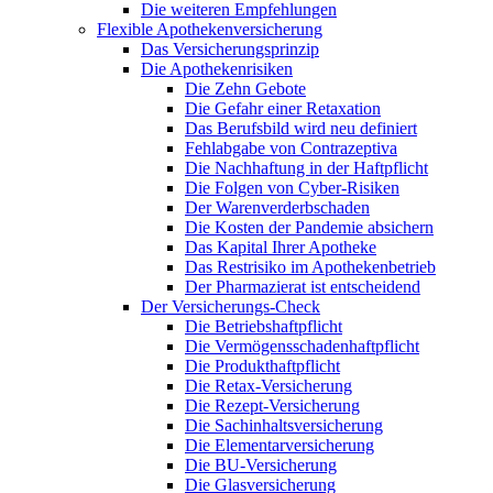
Die weiteren Empfehlungen
Flexible Apothekenversicherung
Das Versicherungsprinzip
Die Apothekenrisiken
Die Zehn Gebote
Die Gefahr einer Retaxation
Das Berufsbild wird neu definiert
Fehlabgabe von Contrazeptiva
Die Nachhaftung in der Haftpflicht
Die Folgen von Cyber-Risiken
Der Warenverderbschaden
Die Kosten der Pandemie absichern
Das Kapital Ihrer Apotheke
Das Restrisiko im Apothekenbetrieb
Der Pharmazierat ist entscheidend
Der Versicherungs-Check
Die Betriebshaftpflicht
Die Vermögensschadenhaftpflicht
Die Produkthaftpflicht
Die Retax-Versicherung
Die Rezept-Versicherung
Die Sachinhaltsversicherung
Die Elementarversicherung
Die BU-Versicherung
Die Glasversicherung