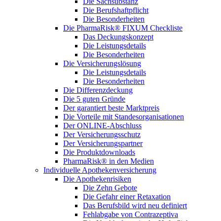
Die Sachsubstanz
Die Berufshaftpflicht
Die Besonderheiten
Die PharmaRisk® FIXUM Checkliste
Das Deckungskonzept
Die Leistungsdetails
Die Besonderheiten
Die Versicherungslösung
Die Leistungsdetails
Die Besonderheiten
Die Differenzdeckung
Die 5 guten Gründe
Der garantiert beste Marktpreis
Die Vorteile mit Standesorganisationen
Der ONLINE-Abschluss
Der Versicherungsschutz
Der Versicherungspartner
Die Produktdownloads
PharmaRisk® in den Medien
Individuelle Apothekenversicherung
Die Apothekenrisiken
Die Zehn Gebote
Die Gefahr einer Retaxation
Das Berufsbild wird neu definiert
Fehlabgabe von Contrazeptiva