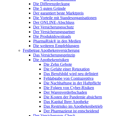
Die Differenzdeckung
Die 5 guten Gründe
Der garantiert beste Marktpreis
Die Vorteile mit Standesorganisationen
Der ONLINE-Abschluss
Der Versicherungsschutz
Der Versicherungspartner
Die Produktdownloads
PharmaRisk® in den Medien
Die weiteren Empfehlungen
Festbetrag Apothekenversicherung
Das Versicherungsprinzip
Die Apothekenrisiken
Die Zehn Gebote
Die Gefahr einer Retaxation
Das Berufsbild wird neu definiert
Fehlabgabe von Contrazeptiva
Die Nachhaftung in der Haftpflicht
Die Folgen von Cyber-Risiken
Der Warenverderbschaden
Die Kosten der Pandemie absichern
Das Kapital Ihrer Apotheke
Das Restrisiko im Apothekenbetrieb
Der Pharmazierat ist entscheidend
Der Versicherungs-Check