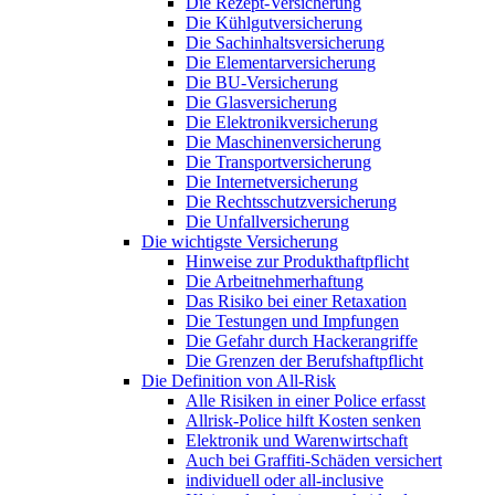
Die Rezept-Versicherung
Die Kühlgutversicherung
Die Sachinhaltsversicherung
Die Elementarversicherung
Die BU-Versicherung
Die Glasversicherung
Die Elektronikversicherung
Die Maschinenversicherung
Die Transportversicherung
Die Internetversicherung
Die Rechtsschutzversicherung
Die Unfallversicherung
Die wichtigste Versicherung
Hinweise zur Produkthaftpflicht
Die Arbeitnehmerhaftung
Das Risiko bei einer Retaxation
Die Testungen und Impfungen
Die Gefahr durch Hackerangriffe
Die Grenzen der Berufshaftpflicht
Die Definition von All-Risk
Alle Risiken in einer Police erfasst
Allrisk-Police hilft Kosten senken
Elektronik und Warenwirtschaft
Auch bei Graffiti-Schäden versichert
individuell oder all-inclusive