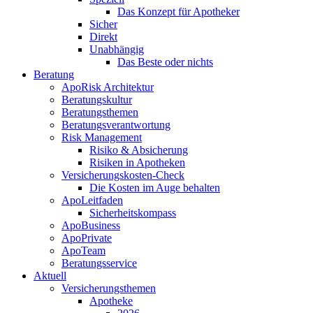
Das Konzept für Apotheker
Sicher
Direkt
Unabhängig
Das Beste oder nichts
Beratung
ApoRisk Architektur
Beratungskultur
Beratungsthemen
Beratungsverantwortung
Risk Management
Risiko & Absicherung
Risiken in Apotheken
Versicherungskosten-Check
Die Kosten im Auge behalten
ApoLeitfaden
Sicherheitskompass
ApoBusiness
ApoPrivate
ApoTeam
Beratungsservice
Aktuell
Versicherungsthemen
Apotheke