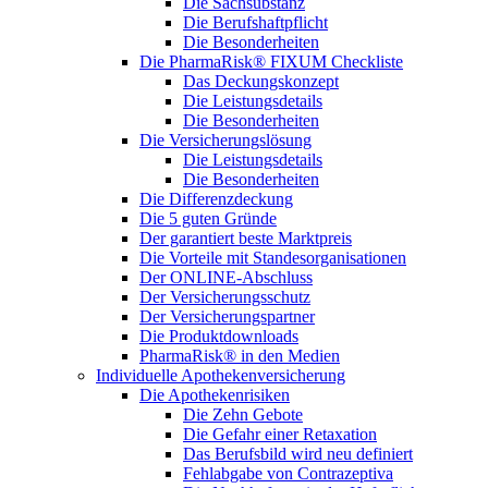
Die Sachsubstanz
Die Berufshaftpflicht
Die Besonderheiten
Die PharmaRisk® FIXUM Checkliste
Das Deckungskonzept
Die Leistungsdetails
Die Besonderheiten
Die Versicherungslösung
Die Leistungsdetails
Die Besonderheiten
Die Differenzdeckung
Die 5 guten Gründe
Der garantiert beste Marktpreis
Die Vorteile mit Standesorganisationen
Der ONLINE-Abschluss
Der Versicherungsschutz
Der Versicherungspartner
Die Produktdownloads
PharmaRisk® in den Medien
Individuelle Apothekenversicherung
Die Apothekenrisiken
Die Zehn Gebote
Die Gefahr einer Retaxation
Das Berufsbild wird neu definiert
Fehlabgabe von Contrazeptiva