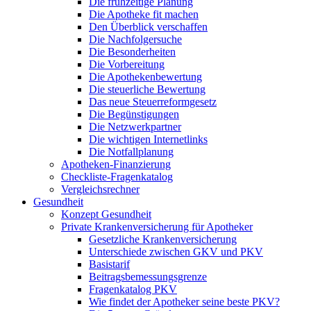
Die frühzeitige Planung
Die Apotheke fit machen
Den Überblick verschaffen
Die Nachfolgersuche
Die Besonderheiten
Die Vorbereitung
Die Apothekenbewertung
Die steuerliche Bewertung
Das neue Steuerreformgesetz
Die Begünstigungen
Die Netzwerkpartner
Die wichtigen Internetlinks
Die Notfallplanung
Apotheken-Finanzierung
Checkliste-Fragenkatalog
Vergleichsrechner
Gesundheit
Konzept Gesundheit
Private Krankenversicherung für Apotheker
Gesetzliche Krankenversicherung
Unterschiede zwischen GKV und PKV
Basistarif
Beitragsbemessungsgrenze
Fragenkatalog PKV
Wie findet der Apotheker seine beste PKV?