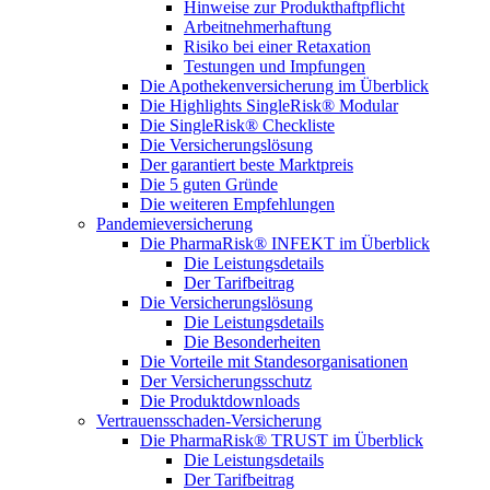
Hinweise zur Produkthaftpflicht
Arbeitnehmerhaftung
Risiko bei einer Retaxation
Testungen und Impfungen
Die Apothekenversicherung im Überblick
Die Highlights SingleRisk® Modular
Die SingleRisk® Checkliste
Die Versicherungslösung
Der garantiert beste Marktpreis
Die 5 guten Gründe
Die weiteren Empfehlungen
Pandemieversicherung
Die PharmaRisk® INFEKT im Überblick
Die Leistungsdetails
Der Tarifbeitrag
Die Versicherungslösung
Die Leistungsdetails
Die Besonderheiten
Die Vorteile mit Standesorganisationen
Der Versicherungsschutz
Die Produktdownloads
Vertrauensschaden-Versicherung
Die PharmaRisk® TRUST im Überblick
Die Leistungsdetails
Der Tarifbeitrag