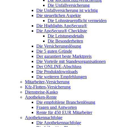
Die Rechtsschutzversicherung
Die Unfallversicherung
Die Unfallversicherung ist wichtig
Die steuerlichen Aspekte
Die Lohnsteuerpflicht vermeiden
Die Highlights ApoSecura®
Die ApoSecura® Checkliste
Die Leistungsdetails
Die Besonderheiten
Die Versicherungslösung
Die 5 guten Gründe
Der garantiert beste Marktpreis
Die Vorteile mit Standesorganisationen
Der ONLINE-Abschluss
Die Produktdownloads
Die weiteren Empfehlungen
Mitarbeiter-Versicherung
Kfz-Flotten-Versicherung
Dienstreise-Kasko
Apotheken-Rente
Die empfohlene Branchenlösung
Fragen und Antworten
Rente für 450 EUR Mitarbeiter
Apothekennachfolge
Die Apothekennachfolge