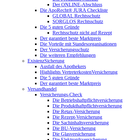
Der ONLINE-Abschluss
Die ApoRecht® JURA Checkliste
GLOBAL Rechtsschutz
SORGLOS Rechtsschutz
Die 5 guten Gründe
Rechtsschutz nicht auf Rezept
Der garantiert beste Marktpreis
Die Vorteile mit Standesorganisationen
Der Versicherungsschutz
Die weiteren Empfehlungen
ExistenzSicherung
Ausfall des Apothekers
Highlights VertreterkostenVersicherung
Die 5 guten Gründe
Der garantiert beste Marktpreis
Versandhandel
Versicherungs-Check
Die Betriebshaftpflichtversicherung
Die Produkthaftpflichtversicherung
Die Retax-Versicherung
Die Rezept-Versicherung
Die Sachinhaltsversicherung
Die BU-Versicherung
Die Glasversicherung
Die Elektronikversicherung