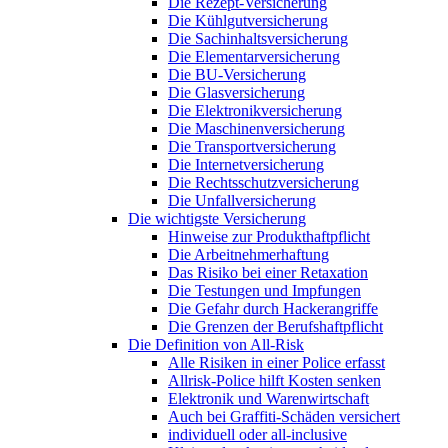
Die Rezept-Versicherung
Die Kühlgutversicherung
Die Sachinhaltsversicherung
Die Elementarversicherung
Die BU-Versicherung
Die Glasversicherung
Die Elektronikversicherung
Die Maschinenversicherung
Die Transportversicherung
Die Internetversicherung
Die Rechtsschutzversicherung
Die Unfallversicherung
Die wichtigste Versicherung
Hinweise zur Produkthaftpflicht
Die Arbeitnehmerhaftung
Das Risiko bei einer Retaxation
Die Testungen und Impfungen
Die Gefahr durch Hackerangriffe
Die Grenzen der Berufshaftpflicht
Die Definition von All-Risk
Alle Risiken in einer Police erfasst
Allrisk-Police hilft Kosten senken
Elektronik und Warenwirtschaft
Auch bei Graffiti-Schäden versichert
individuell oder all-inclusive