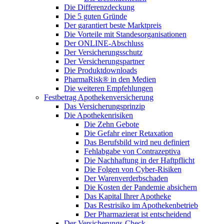
Die Differenzdeckung
Die 5 guten Gründe
Der garantiert beste Marktpreis
Die Vorteile mit Standesorganisationen
Der ONLINE-Abschluss
Der Versicherungsschutz
Der Versicherungspartner
Die Produktdownloads
PharmaRisk® in den Medien
Die weiteren Empfehlungen
Festbetrag Apothekenversicherung
Das Versicherungsprinzip
Die Apothekenrisiken
Die Zehn Gebote
Die Gefahr einer Retaxation
Das Berufsbild wird neu definiert
Fehlabgabe von Contrazeptiva
Die Nachhaftung in der Haftpflicht
Die Folgen von Cyber-Risiken
Der Warenverderbschaden
Die Kosten der Pandemie absichern
Das Kapital Ihrer Apotheke
Das Restrisiko im Apothekenbetrieb
Der Pharmazierat ist entscheidend
Der Versicherungs-Check