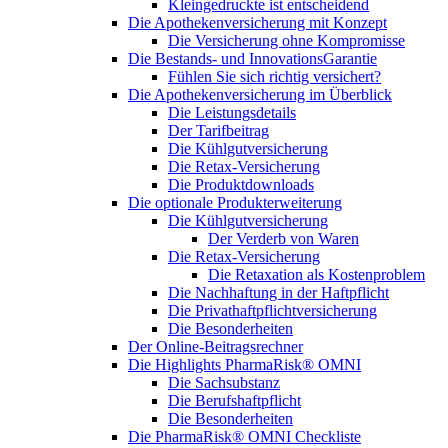
Kleingedruckte ist entscheidend
Die Apothekenversicherung mit Konzept
Die Versicherung ohne Kompromisse
Die Bestands- und InnovationsGarantie
Fühlen Sie sich richtig versichert?
Die Apothekenversicherung im Überblick
Die Leistungsdetails
Der Tarifbeitrag
Die Kühlgutversicherung
Die Retax-Versicherung
Die Produktdownloads
Die optionale Produkterweiterung
Die Kühlgutversicherung
Der Verderb von Waren
Die Retax-Versicherung
Die Retaxation als Kostenproblem
Die Nachhaftung in der Haftpflicht
Die Privathaftpflichtversicherung
Die Besonderheiten
Der Online-Beitragsrechner
Die Highlights PharmaRisk® OMNI
Die Sachsubstanz
Die Berufshaftpflicht
Die Besonderheiten
Die PharmaRisk® OMNI Checkliste