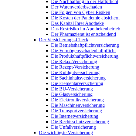
Die Nachhaftung in der Haftpflicht
Der Warenverderbschaden
Die Folgen von Cyber-Risiken
Die Kosten der Pandemie absichern
Das Kapital Ihrer Apotheke
Das Restrisiko im Apothekenbetrieb
Der Pharmazierat ist entscheidend
Der Versicherungs-Check
Die Betriebshaftpflichtversicherung
Die Vermögensschadenhaftpflicht
Die Produkthaftpflichtversicherung
Die Retax-Versicherung
Die Rezept-Versicherung
Die Kühlgutversicherung
Die Sachinhaltsversicherung
Die Elementarversicherung
Die BU-Versicherung
Die Glasversicherung
Die Elektronikversicherung
Die Maschinenversicherung
Die Transportversicherung
Die Internetversicherung
Die Rechtsschutzversicherung
Die Unfallversicherung
Die wichtigste Versicherung