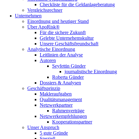
Checkliste für die Geldanlageberatung
Vergleichsrechner
Unternehmen
Einordnung und heutiger Stand
Über ApoRisk®
Für die sichere Zukunft
Gelebte Unternehemskultur
Unsere Geschäftsfreundschaft
Analytische Einordnung
Leitlinien der Analyse
Autoren
Seyfettin Günder
journalistische Einordnung
Roberta Günder
Dossiers & Analysen
Geschäftsprinzip
Makleraufgaben
Qualitätsmanagement
Netzwerkpartner
Rahmenverträge
Netzwerkempfehlungen
Kooperationspartner
Unser Anspruch
5 gute Gründe
Speziell