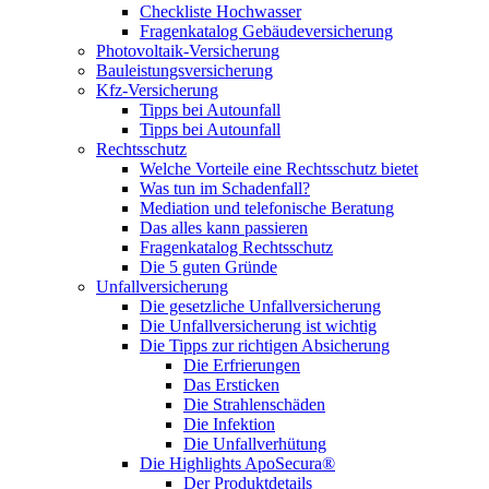
Checkliste Hochwasser
Fragenkatalog Gebäudeversicherung
Photovoltaik-Versicherung
Bauleistungsversicherung
Kfz-Versicherung
Tipps bei Autounfall
Tipps bei Autounfall
Rechtsschutz
Welche Vorteile eine Rechtsschutz bietet
Was tun im Schadenfall?
Mediation und telefonische Beratung
Das alles kann passieren
Fragenkatalog Rechtsschutz
Die 5 guten Gründe
Unfallversicherung
Die gesetzliche Unfallversicherung
Die Unfallversicherung ist wichtig
Die Tipps zur richtigen Absicherung
Die Erfrierungen
Das Ersticken
Die Strahlenschäden
Die Infektion
Die Unfallverhütung
Die Highlights ApoSecura®
Der Produktdetails