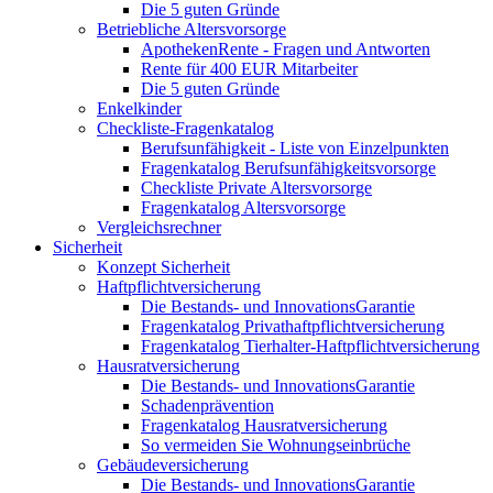
Die 5 guten Gründe
Betriebliche Altersvorsorge
ApothekenRente - Fragen und Antworten
Rente für 400 EUR Mitarbeiter
Die 5 guten Gründe
Enkelkinder
Checkliste-Fragenkatalog
Berufsunfähigkeit - Liste von Einzelpunkten
Fragenkatalog Berufsunfähigkeitsvorsorge
Checkliste Private Altersvorsorge
Fragenkatalog Altersvorsorge
Vergleichsrechner
Sicherheit
Konzept Sicherheit
Haftpflichtversicherung
Die Bestands- und InnovationsGarantie
Fragenkatalog Privathaftpflichtversicherung
Fragenkatalog Tierhalter-Haftpflichtversicherung
Hausratversicherung
Die Bestands- und InnovationsGarantie
Schadenprävention
Fragenkatalog Hausratversicherung
So vermeiden Sie Wohnungseinbrüche
Gebäudeversicherung
Die Bestands- und InnovationsGarantie