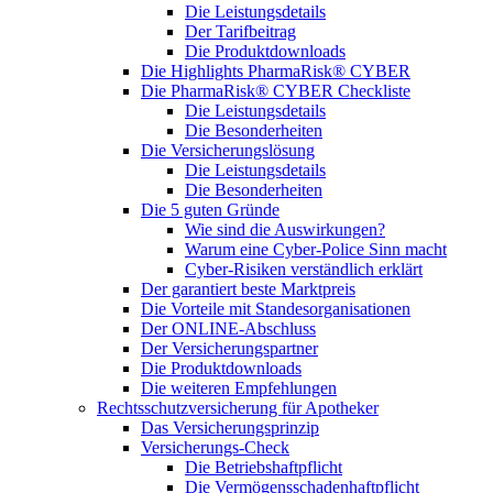
Die Leistungsdetails
Der Tarifbeitrag
Die Produktdownloads
Die Highlights PharmaRisk® CYBER
Die PharmaRisk® CYBER Checkliste
Die Leistungsdetails
Die Besonderheiten
Die Versicherungslösung
Die Leistungsdetails
Die Besonderheiten
Die 5 guten Gründe
Wie sind die Auswirkungen?
Warum eine Cyber-Police Sinn macht
Cyber-Risiken verständlich erklärt
Der garantiert beste Marktpreis
Die Vorteile mit Standesorganisationen
Der ONLINE-Abschluss
Der Versicherungspartner
Die Produktdownloads
Die weiteren Empfehlungen
Rechtsschutzversicherung für Apotheker
Das Versicherungsprinzip
Versicherungs-Check
Die Betriebshaftpflicht
Die Vermögensschadenhaftpflicht