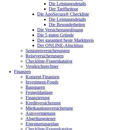
Die Leistungsdetails
Der Tarifbeitrag
Die ApoSecura® Checkliste
Die Leistungsdetails
Die Besonderheiten
Die Versicherungslösung
Die 5 guten Gründe
Der garantiert beste Marktpreis
Der ONLINE-Abschluss
Seniorenversicherungen
Reiseversicherungen
Checkliste-Fragenkatalog
Vergleichsrechner
Finanzen
Konzept Finanzen
Investment-Fonds
Bausparen
Festgeldanlage
Finanzierung
Kreditversicherung
Mietkautionsversicherung
Autovermietung
Abgeltungsteuer
Eigentumsparplan
Checkliste-Fragenkatalog