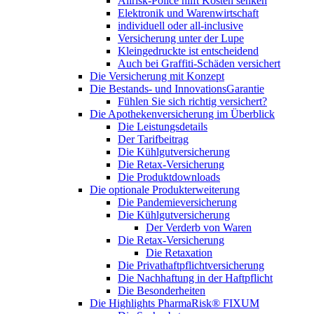
Allrisk-Police hilft Kosten senken
Elektronik und Warenwirtschaft
individuell oder all-inclusive
Versicherung unter der Lupe
Kleingedruckte ist entscheidend
Auch bei Graffiti-Schäden versichert
Die Versicherung mit Konzept
Die Bestands- und InnovationsGarantie
Fühlen Sie sich richtig versichert?
Die Apothekenversicherung im Überblick
Die Leistungsdetails
Der Tarifbeitrag
Die Kühlgutversicherung
Die Retax-Versicherung
Die Produktdownloads
Die optionale Produkterweiterung
Die Pandemieversicherung
Die Kühlgutversicherung
Der Verderb von Waren
Die Retax-Versicherung
Die Retaxation
Die Privathaftpflichtversicherung
Die Nachhaftung in der Haftpflicht
Die Besonderheiten
Die Highlights PharmaRisk® FIXUM