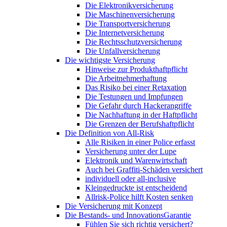
Die Elektronikversicherung
Die Maschinenversicherung
Die Transportversicherung
Die Internetversicherung
Die Rechtsschutzversicherung
Die Unfallversicherung
Die wichtigste Versicherung
Hinweise zur Produkthaftpflicht
Die Arbeitnehmerhaftung
Das Risiko bei einer Retaxation
Die Testungen und Impfungen
Die Gefahr durch Hackerangriffe
Die Nachhaftung in der Haftpflicht
Die Grenzen der Berufshaftpflicht
Die Definition von All-Risk
Alle Risiken in einer Police erfasst
Versicherung unter der Lupe
Elektronik und Warenwirtschaft
Auch bei Graffiti-Schäden versichert
individuell oder all-inclusive
Kleingedruckte ist entscheidend
Allrisk-Police hilft Kosten senken
Die Versicherung mit Konzept
Die Bestands- und InnovationsGarantie
Fühlen Sie sich richtig versichert?