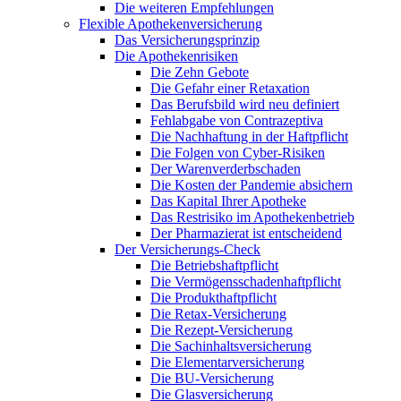
Die weiteren Empfehlungen
Flexible Apothekenversicherung
Das Versicherungsprinzip
Die Apothekenrisiken
Die Zehn Gebote
Die Gefahr einer Retaxation
Das Berufsbild wird neu definiert
Fehlabgabe von Contrazeptiva
Die Nachhaftung in der Haftpflicht
Die Folgen von Cyber-Risiken
Der Warenverderbschaden
Die Kosten der Pandemie absichern
Das Kapital Ihrer Apotheke
Das Restrisiko im Apothekenbetrieb
Der Pharmazierat ist entscheidend
Der Versicherungs-Check
Die Betriebshaftpflicht
Die Vermögensschadenhaftpflicht
Die Produkthaftpflicht
Die Retax-Versicherung
Die Rezept-Versicherung
Die Sachinhaltsversicherung
Die Elementarversicherung
Die BU-Versicherung
Die Glasversicherung