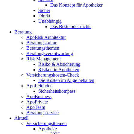
Das Konzept für Apotheker
Sicher
Direkt
Unabhängig
Das Beste oder nichts
Beratung
ApoRisk Architektur
Beratungskultur
Beratungsthemen
Beratungsverantwortung
Risk Management
Risiko & Absicherung
Risiken in Apotheken
Versicherungskosten-Check
Die Kosten im Auge behalten
ApoLeitfaden
Sicherheitskompass
ApoBusiness
ApoPrivate
ApoTeam
Beratungsservice
Aktuell
Versicherungsthemen
Apotheke