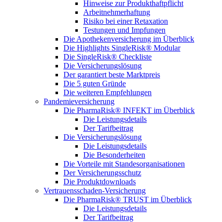
Hinweise zur Produkthaftpflicht
Arbeitnehmerhaftung
Risiko bei einer Retaxation
Testungen und Impfungen
Die Apothekenversicherung im Überblick
Die Highlights SingleRisk® Modular
Die SingleRisk® Checkliste
Die Versicherungslösung
Der garantiert beste Marktpreis
Die 5 guten Gründe
Die weiteren Empfehlungen
Pandemieversicherung
Die PharmaRisk® INFEKT im Überblick
Die Leistungsdetails
Der Tarifbeitrag
Die Versicherungslösung
Die Leistungsdetails
Die Besonderheiten
Die Vorteile mit Standesorganisationen
Der Versicherungsschutz
Die Produktdownloads
Vertrauensschaden-Versicherung
Die PharmaRisk® TRUST im Überblick
Die Leistungsdetails
Der Tarifbeitrag