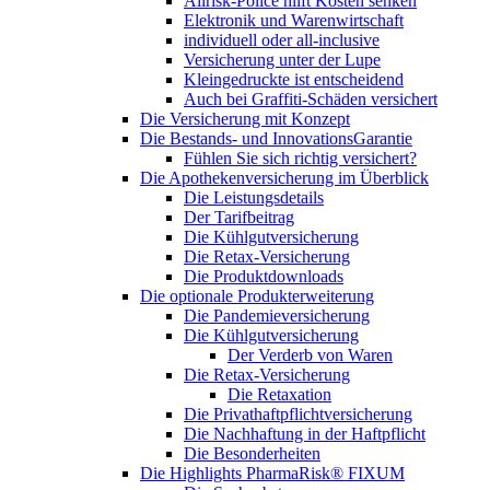
Allrisk-Police hilft Kosten senken
Elektronik und Warenwirtschaft
individuell oder all-inclusive
Versicherung unter der Lupe
Kleingedruckte ist entscheidend
Auch bei Graffiti-Schäden versichert
Die Versicherung mit Konzept
Die Bestands- und InnovationsGarantie
Fühlen Sie sich richtig versichert?
Die Apothekenversicherung im Überblick
Die Leistungsdetails
Der Tarifbeitrag
Die Kühlgutversicherung
Die Retax-Versicherung
Die Produktdownloads
Die optionale Produkterweiterung
Die Pandemieversicherung
Die Kühlgutversicherung
Der Verderb von Waren
Die Retax-Versicherung
Die Retaxation
Die Privathaftpflichtversicherung
Die Nachhaftung in der Haftpflicht
Die Besonderheiten
Die Highlights PharmaRisk® FIXUM