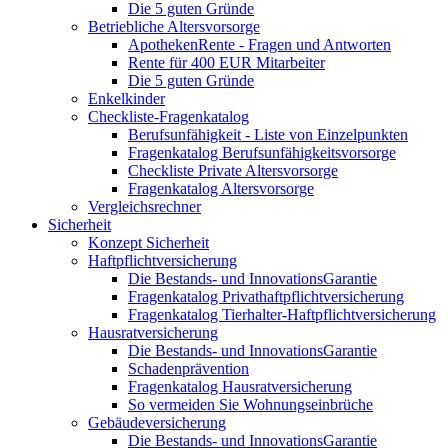
Die 5 guten Gründe
Betriebliche Altersvorsorge
ApothekenRente - Fragen und Antworten
Rente für 400 EUR Mitarbeiter
Die 5 guten Gründe
Enkelkinder
Checkliste-Fragenkatalog
Berufsunfähigkeit - Liste von Einzelpunkten
Fragenkatalog Berufsunfähigkeitsvorsorge
Checkliste Private Altersvorsorge
Fragenkatalog Altersvorsorge
Vergleichsrechner
Sicherheit
Konzept Sicherheit
Haftpflichtversicherung
Die Bestands- und InnovationsGarantie
Fragenkatalog Privathaftpflichtversicherung
Fragenkatalog Tierhalter-Haftpflichtversicherung
Hausratversicherung
Die Bestands- und InnovationsGarantie
Schadenprävention
Fragenkatalog Hausratversicherung
So vermeiden Sie Wohnungseinbrüche
Gebäudeversicherung
Die Bestands- und InnovationsGarantie