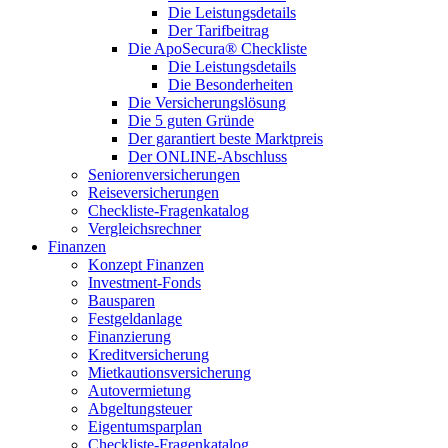
Die Leistungsdetails
Der Tarifbeitrag
Die ApoSecura® Checkliste
Die Leistungsdetails
Die Besonderheiten
Die Versicherungslösung
Die 5 guten Gründe
Der garantiert beste Marktpreis
Der ONLINE-Abschluss
Seniorenversicherungen
Reiseversicherungen
Checkliste-Fragenkatalog
Vergleichsrechner
Finanzen
Konzept Finanzen
Investment-Fonds
Bausparen
Festgeldanlage
Finanzierung
Kreditversicherung
Mietkautionsversicherung
Autovermietung
Abgeltungsteuer
Eigentumsparplan
Checkliste-Fragenkatalog