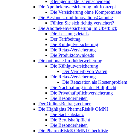
Kleingedruckte ist entscheidend
Die Apothekenversicherung mit Konzept
Die Versicherung ohne Kompromisse
Die Bestands- und InnovationsGarantie
Fühlen Sie sich richtig versichert?
Die Apothekenversicherung im Überblick
Die Leistungsdetails
Der Tarifbeitrag
Die Kühlgutversicherung
Die Retax-Versicherung
Die Produktdownloads
Die optionale Produkterweiterung
Die Kühlgutversicherung
Der Verderb von Waren
Die Retax-Versicherung
Die Retaxation als Kostenproblem
Die Nachhaftung in der Haftpflicht
Die Privathaftpflichtversicherung
Die Besonderheiten
Der Online-Beitragsrechner
Die Highlights PharmaRisk® OMNI
Die Sachsubstanz
Die Berufshaftpflicht
Die Besonderheiten
Die PharmaRisk® OMNI Checkliste