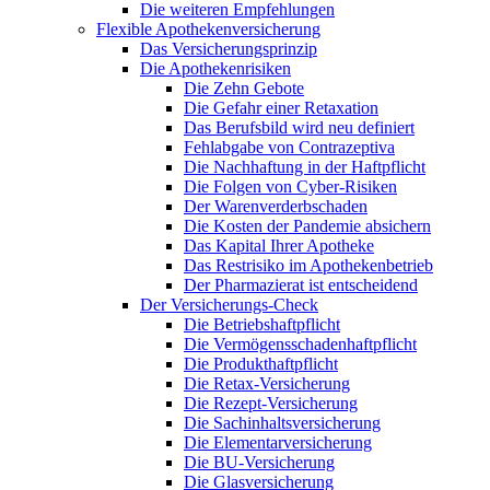
Die weiteren Empfehlungen
Flexible Apothekenversicherung
Das Versicherungsprinzip
Die Apothekenrisiken
Die Zehn Gebote
Die Gefahr einer Retaxation
Das Berufsbild wird neu definiert
Fehlabgabe von Contrazeptiva
Die Nachhaftung in der Haftpflicht
Die Folgen von Cyber-Risiken
Der Warenverderbschaden
Die Kosten der Pandemie absichern
Das Kapital Ihrer Apotheke
Das Restrisiko im Apothekenbetrieb
Der Pharmazierat ist entscheidend
Der Versicherungs-Check
Die Betriebshaftpflicht
Die Vermögensschadenhaftpflicht
Die Produkthaftpflicht
Die Retax-Versicherung
Die Rezept-Versicherung
Die Sachinhaltsversicherung
Die Elementarversicherung
Die BU-Versicherung
Die Glasversicherung