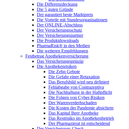
Die Differenzdeckung
Die 5 guten Gründe
Der garantiert beste Marktpreis
Die Vorteile mit Standesorganisationen
Der ONLINE-Abschluss
Der Versicherungsschutz
Der Versicherungspartner
Die Produktdownloads
PharmaRisk® in den Medien
Die weiteren Empfehlungen
Festbetrag Apothekenversicherung
Das Versicherungsprinzip
Die Apothekenrisiken
Die Zehn Gebote
Die Gefahr einer Retaxation
Das Berufsbild wird neu definiert
Fehlabgabe von Contrazeptiva
Die Nachhaftung in der Haftpflicht
Die Folgen von Cyber-Risiken
Der Warenverderbschaden
Die Kosten der Pandemie absichern
Das Kapital Ihrer Apotheke
Das Restrisiko im Apothekenbetrieb
Der Pharmazierat ist entscheidend
Der Versicherungs-Check