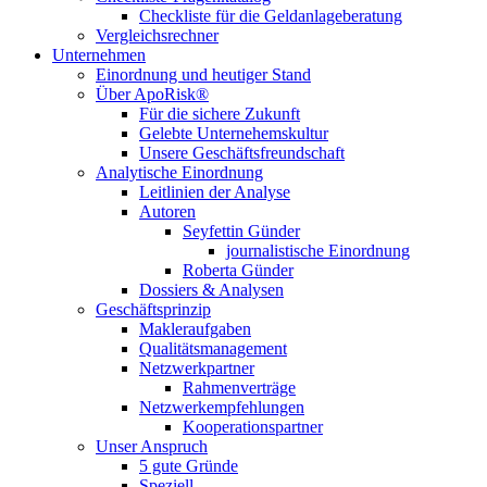
Checkliste für die Geldanlageberatung
Vergleichsrechner
Unternehmen
Einordnung und heutiger Stand
Über ApoRisk®
Für die sichere Zukunft
Gelebte Unternehemskultur
Unsere Geschäftsfreundschaft
Analytische Einordnung
Leitlinien der Analyse
Autoren
Seyfettin Günder
journalistische Einordnung
Roberta Günder
Dossiers & Analysen
Geschäftsprinzip
Makleraufgaben
Qualitätsmanagement
Netzwerkpartner
Rahmenverträge
Netzwerkempfehlungen
Kooperationspartner
Unser Anspruch
5 gute Gründe
Speziell