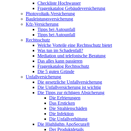
Checkliste Hochwasser
Fragenkatalog Gebäudeversicherung
Photovoltaik-Versicherung
Bauleistungsversicherung
Kfz-Versicherung
Tipps bei Autounfall
Tipps bei Autounfall
Rechtsschutz
Welche Vorteile eine Rechtsschutz bietet
Was tun im Schadenfall?
Mediation und telefonische Beratung
Das alles kann passieren
Fragenkatalog Rechtsschutz
Die 5 guten Gründe
Unfallversicherung
Die gesetzliche Unfallversicherung
Die Unfallversicherung ist wichtig
Die Tipps zur richtigen Absicherung
Die Erfrierungen
Das Ersticken
Die Strahlenschäden
Die Infektion
Die Unfallverhütung
Die Highlights ApoSecura®
Der Produktdetails