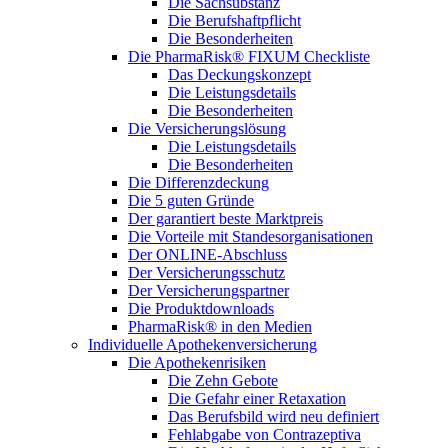
Die Sachsubstanz
Die Berufshaftpflicht
Die Besonderheiten
Die PharmaRisk® FIXUM Checkliste
Das Deckungskonzept
Die Leistungsdetails
Die Besonderheiten
Die Versicherungslösung
Die Leistungsdetails
Die Besonderheiten
Die Differenzdeckung
Die 5 guten Gründe
Der garantiert beste Marktpreis
Die Vorteile mit Standesorganisationen
Der ONLINE-Abschluss
Der Versicherungsschutz
Der Versicherungspartner
Die Produktdownloads
PharmaRisk® in den Medien
Individuelle Apothekenversicherung
Die Apothekenrisiken
Die Zehn Gebote
Die Gefahr einer Retaxation
Das Berufsbild wird neu definiert
Fehlabgabe von Contrazeptiva