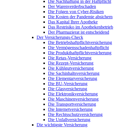
Die Nachhaftung in der Haftpflicht
Der Warenverderbschaden
Die Folgen von Cyber-Risiken
Die Kosten der Pandemie absichern
Das Kapital Ihrer Apotheke
Das Restrisiko im Apothekenbetrieb
Der Pharmazierat ist entscheidend
Der Versicherungs-Check
Die Betriebshaftpflichtversicherung
Die Vermögensschadenhaftpflicht
Die Produkthaftpflichtversicherung
Die Retax-Versicherung
Die Rezept-Versicherung
Die Kühlgutversicherung
Die Sachinhaltsversicherung
Die Elementarversicherung
Die BU-Versicherung
Die Glasversicherung
Die Elektronikversicherung
Die Maschinenversicherung
Die Transportversicherung
Die Internetversicherung
Die Rechtsschutzversicherung
Die Unfallversicherung
Die wichtigste Versicherung