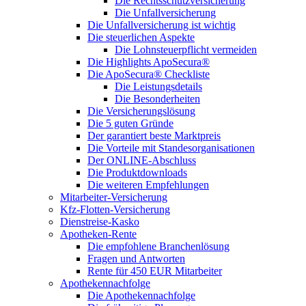
Die Rechtsschutzversicherung
Die Unfallversicherung
Die Unfallversicherung ist wichtig
Die steuerlichen Aspekte
Die Lohnsteuerpflicht vermeiden
Die Highlights ApoSecura®
Die ApoSecura® Checkliste
Die Leistungsdetails
Die Besonderheiten
Die Versicherungslösung
Die 5 guten Gründe
Der garantiert beste Marktpreis
Die Vorteile mit Standesorganisationen
Der ONLINE-Abschluss
Die Produktdownloads
Die weiteren Empfehlungen
Mitarbeiter-Versicherung
Kfz-Flotten-Versicherung
Dienstreise-Kasko
Apotheken-Rente
Die empfohlene Branchenlösung
Fragen und Antworten
Rente für 450 EUR Mitarbeiter
Apothekennachfolge
Die Apothekennachfolge