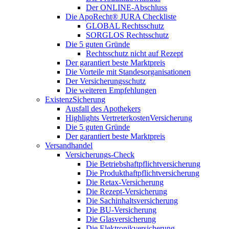
Der ONLINE-Abschluss
Die ApoRecht® JURA Checkliste
GLOBAL Rechtsschutz
SORGLOS Rechtsschutz
Die 5 guten Gründe
Rechtsschutz nicht auf Rezept
Der garantiert beste Marktpreis
Die Vorteile mit Standesorganisationen
Der Versicherungsschutz
Die weiteren Empfehlungen
ExistenzSicherung
Ausfall des Apothekers
Highlights VertreterkostenVersicherung
Die 5 guten Gründe
Der garantiert beste Marktpreis
Versandhandel
Versicherungs-Check
Die Betriebshaftpflichtversicherung
Die Produkthaftpflichtversicherung
Die Retax-Versicherung
Die Rezept-Versicherung
Die Sachinhaltsversicherung
Die BU-Versicherung
Die Glasversicherung
Die Elektronikversicherung