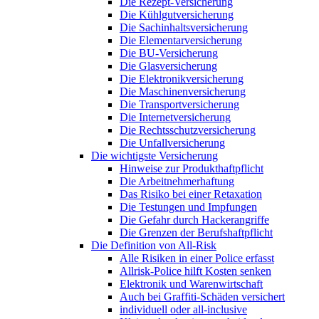
Die Rezept-Versicherung
Die Kühlgutversicherung
Die Sachinhaltsversicherung
Die Elementarversicherung
Die BU-Versicherung
Die Glasversicherung
Die Elektronikversicherung
Die Maschinenversicherung
Die Transportversicherung
Die Internetversicherung
Die Rechtsschutzversicherung
Die Unfallversicherung
Die wichtigste Versicherung
Hinweise zur Produkthaftpflicht
Die Arbeitnehmerhaftung
Das Risiko bei einer Retaxation
Die Testungen und Impfungen
Die Gefahr durch Hackerangriffe
Die Grenzen der Berufshaftpflicht
Die Definition von All-Risk
Alle Risiken in einer Police erfasst
Allrisk-Police hilft Kosten senken
Elektronik und Warenwirtschaft
Auch bei Graffiti-Schäden versichert
individuell oder all-inclusive