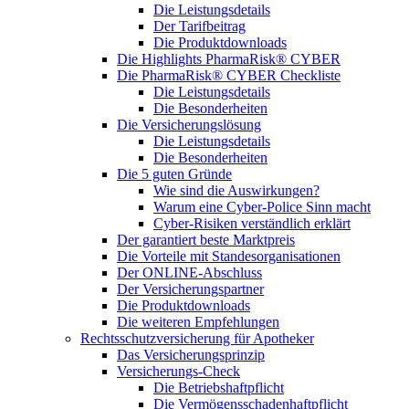
Die Leistungsdetails
Der Tarifbeitrag
Die Produktdownloads
Die Highlights PharmaRisk® CYBER
Die PharmaRisk® CYBER Checkliste
Die Leistungsdetails
Die Besonderheiten
Die Versicherungslösung
Die Leistungsdetails
Die Besonderheiten
Die 5 guten Gründe
Wie sind die Auswirkungen?
Warum eine Cyber-Police Sinn macht
Cyber-Risiken verständlich erklärt
Der garantiert beste Marktpreis
Die Vorteile mit Standesorganisationen
Der ONLINE-Abschluss
Der Versicherungspartner
Die Produktdownloads
Die weiteren Empfehlungen
Rechtsschutzversicherung für Apotheker
Das Versicherungsprinzip
Versicherungs-Check
Die Betriebshaftpflicht
Die Vermögensschadenhaftpflicht