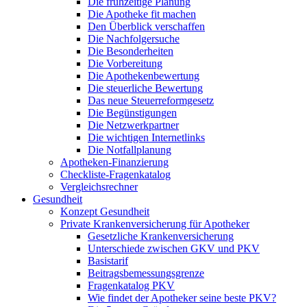
Die frühzeitige Planung
Die Apotheke fit machen
Den Überblick verschaffen
Die Nachfolgersuche
Die Besonderheiten
Die Vorbereitung
Die Apothekenbewertung
Die steuerliche Bewertung
Das neue Steuerreformgesetz
Die Begünstigungen
Die Netzwerkpartner
Die wichtigen Internetlinks
Die Notfallplanung
Apotheken-Finanzierung
Checkliste-Fragenkatalog
Vergleichsrechner
Gesundheit
Konzept Gesundheit
Private Krankenversicherung für Apotheker
Gesetzliche Krankenversicherung
Unterschiede zwischen GKV und PKV
Basistarif
Beitragsbemessungsgrenze
Fragenkatalog PKV
Wie findet der Apotheker seine beste PKV?