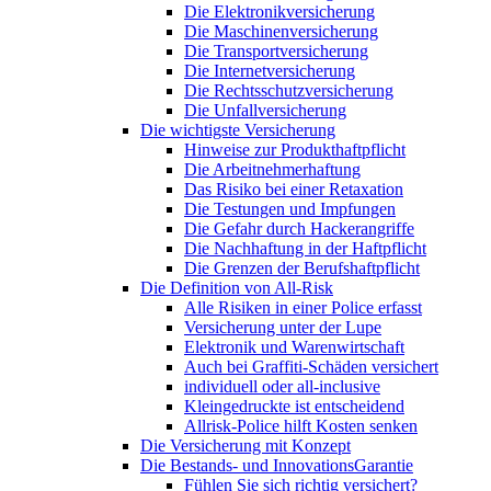
Die Elektronikversicherung
Die Maschinenversicherung
Die Transportversicherung
Die Internetversicherung
Die Rechtsschutzversicherung
Die Unfallversicherung
Die wichtigste Versicherung
Hinweise zur Produkthaftpflicht
Die Arbeitnehmerhaftung
Das Risiko bei einer Retaxation
Die Testungen und Impfungen
Die Gefahr durch Hackerangriffe
Die Nachhaftung in der Haftpflicht
Die Grenzen der Berufshaftpflicht
Die Definition von All-Risk
Alle Risiken in einer Police erfasst
Versicherung unter der Lupe
Elektronik und Warenwirtschaft
Auch bei Graffiti-Schäden versichert
individuell oder all-inclusive
Kleingedruckte ist entscheidend
Allrisk-Police hilft Kosten senken
Die Versicherung mit Konzept
Die Bestands- und InnovationsGarantie
Fühlen Sie sich richtig versichert?