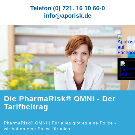
Telefon (0) 721. 16 10 66-0
info@aporisk.de
Die PharmaRisk® OMNI - Der
Tarifbeitrag
PharmaRisk® OMNI | Für alles gibt es eine Police -
wir haben eine Police für alles.