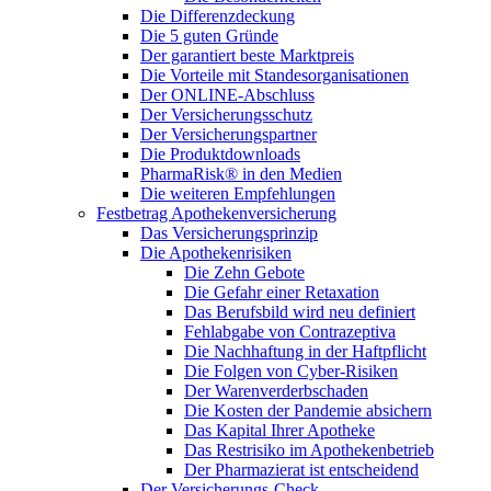
Die Differenzdeckung
Die 5 guten Gründe
Der garantiert beste Marktpreis
Die Vorteile mit Standesorganisationen
Der ONLINE-Abschluss
Der Versicherungsschutz
Der Versicherungspartner
Die Produktdownloads
PharmaRisk® in den Medien
Die weiteren Empfehlungen
Festbetrag Apothekenversicherung
Das Versicherungsprinzip
Die Apothekenrisiken
Die Zehn Gebote
Die Gefahr einer Retaxation
Das Berufsbild wird neu definiert
Fehlabgabe von Contrazeptiva
Die Nachhaftung in der Haftpflicht
Die Folgen von Cyber-Risiken
Der Warenverderbschaden
Die Kosten der Pandemie absichern
Das Kapital Ihrer Apotheke
Das Restrisiko im Apothekenbetrieb
Der Pharmazierat ist entscheidend
Der Versicherungs-Check