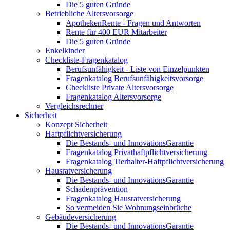
Die 5 guten Gründe
Betriebliche Altersvorsorge
ApothekenRente - Fragen und Antworten
Rente für 400 EUR Mitarbeiter
Die 5 guten Gründe
Enkelkinder
Checkliste-Fragenkatalog
Berufsunfähigkeit - Liste von Einzelpunkten
Fragenkatalog Berufsunfähigkeitsvorsorge
Checkliste Private Altersvorsorge
Fragenkatalog Altersvorsorge
Vergleichsrechner
Sicherheit
Konzept Sicherheit
Haftpflichtversicherung
Die Bestands- und InnovationsGarantie
Fragenkatalog Privathaftpflichtversicherung
Fragenkatalog Tierhalter-Haftpflichtversicherung
Hausratversicherung
Die Bestands- und InnovationsGarantie
Schadenprävention
Fragenkatalog Hausratversicherung
So vermeiden Sie Wohnungseinbrüche
Gebäudeversicherung
Die Bestands- und InnovationsGarantie