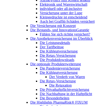
Allrisk-Police hilft Kosten senken
Elektronik und Warenwirtschaft
individuell oder all-inclusive
Versicherung unter der Lupe
Kleingedruckte ist entscheidend
Auch bei Graffiti-Schäden versichert
Die Versicherung mit Konzept
Die Bestands- und InnovationsGarantie
Fühlen Sie sich richtig versichert?
Die Apothekenversicherung im Überblick
Die Leistungsdetails
Der Tarifbeitrag
Die Kühlgutversicherung
Die Retax-Versicherung
Die Produktdownloads
Die optionale Produkterweiterung
Die Pandemieversicherung
Die Kühlgutversicherung
Der Verderb von Waren
Die Retax-Versicherung
Die Retaxation
Die Privathaftpflichtversicherung
Die Nachhaftung in der Haftpflicht
Die Besonderheiten
Die Highlights PharmaRisk® FIXUM