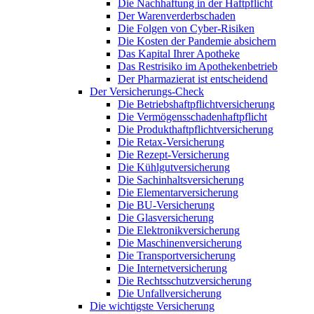
Die Nachhaftung in der Haftpflicht
Der Warenverderbschaden
Die Folgen von Cyber-Risiken
Die Kosten der Pandemie absichern
Das Kapital Ihrer Apotheke
Das Restrisiko im Apothekenbetrieb
Der Pharmazierat ist entscheidend
Der Versicherungs-Check
Die Betriebshaftpflichtversicherung
Die Vermögensschadenhaftpflicht
Die Produkthaftpflichtversicherung
Die Retax-Versicherung
Die Rezept-Versicherung
Die Kühlgutversicherung
Die Sachinhaltsversicherung
Die Elementarversicherung
Die BU-Versicherung
Die Glasversicherung
Die Elektronikversicherung
Die Maschinenversicherung
Die Transportversicherung
Die Internetversicherung
Die Rechtsschutzversicherung
Die Unfallversicherung
Die wichtigste Versicherung