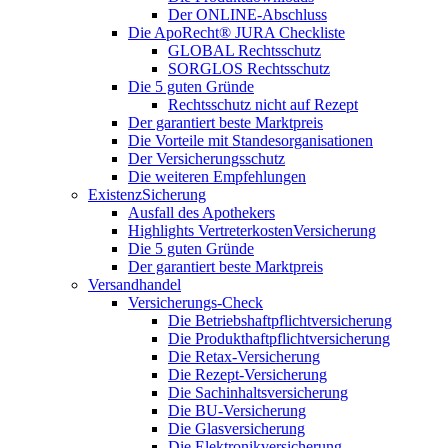
Der ONLINE-Abschluss
Die ApoRecht® JURA Checkliste
GLOBAL Rechtsschutz
SORGLOS Rechtsschutz
Die 5 guten Gründe
Rechtsschutz nicht auf Rezept
Der garantiert beste Marktpreis
Die Vorteile mit Standesorganisationen
Der Versicherungsschutz
Die weiteren Empfehlungen
ExistenzSicherung
Ausfall des Apothekers
Highlights VertreterkostenVersicherung
Die 5 guten Gründe
Der garantiert beste Marktpreis
Versandhandel
Versicherungs-Check
Die Betriebshaftpflichtversicherung
Die Produkthaftpflichtversicherung
Die Retax-Versicherung
Die Rezept-Versicherung
Die Sachinhaltsversicherung
Die BU-Versicherung
Die Glasversicherung
Die Elektronikversicherung