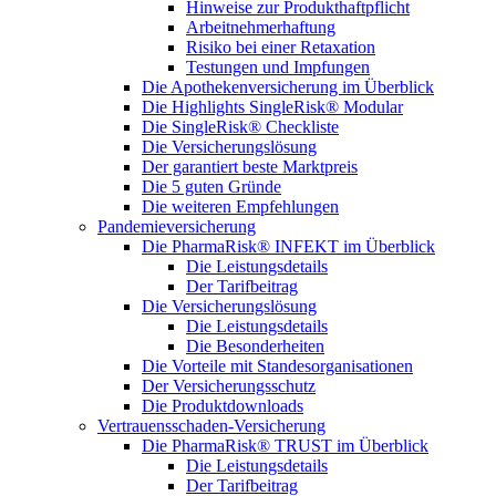
Hinweise zur Produkthaftpflicht
Arbeitnehmerhaftung
Risiko bei einer Retaxation
Testungen und Impfungen
Die Apothekenversicherung im Überblick
Die Highlights SingleRisk® Modular
Die SingleRisk® Checkliste
Die Versicherungslösung
Der garantiert beste Marktpreis
Die 5 guten Gründe
Die weiteren Empfehlungen
Pandemieversicherung
Die PharmaRisk® INFEKT im Überblick
Die Leistungsdetails
Der Tarifbeitrag
Die Versicherungslösung
Die Leistungsdetails
Die Besonderheiten
Die Vorteile mit Standesorganisationen
Der Versicherungsschutz
Die Produktdownloads
Vertrauensschaden-Versicherung
Die PharmaRisk® TRUST im Überblick
Die Leistungsdetails
Der Tarifbeitrag