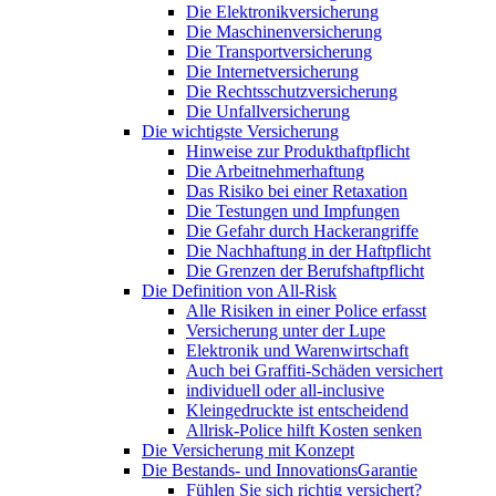
Die Elektronikversicherung
Die Maschinenversicherung
Die Transportversicherung
Die Internetversicherung
Die Rechtsschutzversicherung
Die Unfallversicherung
Die wichtigste Versicherung
Hinweise zur Produkthaftpflicht
Die Arbeitnehmerhaftung
Das Risiko bei einer Retaxation
Die Testungen und Impfungen
Die Gefahr durch Hackerangriffe
Die Nachhaftung in der Haftpflicht
Die Grenzen der Berufshaftpflicht
Die Definition von All-Risk
Alle Risiken in einer Police erfasst
Versicherung unter der Lupe
Elektronik und Warenwirtschaft
Auch bei Graffiti-Schäden versichert
individuell oder all-inclusive
Kleingedruckte ist entscheidend
Allrisk-Police hilft Kosten senken
Die Versicherung mit Konzept
Die Bestands- und InnovationsGarantie
Fühlen Sie sich richtig versichert?