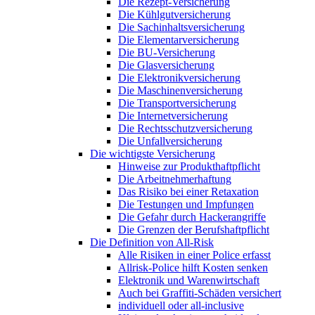
Die Rezept-Versicherung
Die Kühlgutversicherung
Die Sachinhaltsversicherung
Die Elementarversicherung
Die BU-Versicherung
Die Glasversicherung
Die Elektronikversicherung
Die Maschinenversicherung
Die Transportversicherung
Die Internetversicherung
Die Rechtsschutzversicherung
Die Unfallversicherung
Die wichtigste Versicherung
Hinweise zur Produkthaftpflicht
Die Arbeitnehmerhaftung
Das Risiko bei einer Retaxation
Die Testungen und Impfungen
Die Gefahr durch Hackerangriffe
Die Grenzen der Berufshaftpflicht
Die Definition von All-Risk
Alle Risiken in einer Police erfasst
Allrisk-Police hilft Kosten senken
Elektronik und Warenwirtschaft
Auch bei Graffiti-Schäden versichert
individuell oder all-inclusive