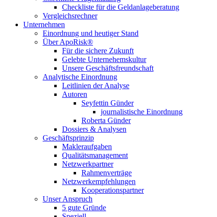
Checkliste für die Geldanlageberatung
Vergleichsrechner
Unternehmen
Einordnung und heutiger Stand
Über ApoRisk®
Für die sichere Zukunft
Gelebte Unternehemskultur
Unsere Geschäftsfreundschaft
Analytische Einordnung
Leitlinien der Analyse
Autoren
Seyfettin Günder
journalistische Einordnung
Roberta Günder
Dossiers & Analysen
Geschäftsprinzip
Makleraufgaben
Qualitätsmanagement
Netzwerkpartner
Rahmenverträge
Netzwerkempfehlungen
Kooperationspartner
Unser Anspruch
5 gute Gründe
Speziell