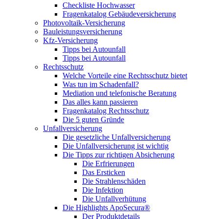
Checkliste Hochwasser
Fragenkatalog Gebäudeversicherung
Photovoltaik-Versicherung
Bauleistungsversicherung
Kfz-Versicherung
Tipps bei Autounfall
Tipps bei Autounfall
Rechtsschutz
Welche Vorteile eine Rechtsschutz bietet
Was tun im Schadenfall?
Mediation und telefonische Beratung
Das alles kann passieren
Fragenkatalog Rechtsschutz
Die 5 guten Gründe
Unfallversicherung
Die gesetzliche Unfallversicherung
Die Unfallversicherung ist wichtig
Die Tipps zur richtigen Absicherung
Die Erfrierungen
Das Ersticken
Die Strahlenschäden
Die Infektion
Die Unfallverhütung
Die Highlights ApoSecura®
Der Produktdetails