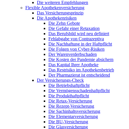
Die weiteren Empfehlungen
Flexible Apothekenversicherung
Das Versicherungsprinzip
Die Apothekenrisiken
Die Zehn Gebote
Die Gefahr einer Retaxation
Das Berufsbild wird neu definiert
Fehlabgabe von Contrazeptiva
Die Nachhaftung in der Haftpflicht
Die Folgen von Cyber-Risiken
Der Warenverderbschaden
Die Kosten der Pandemie absichern
Das Kapital Ihrer Apotheke
Das Restrisiko im Apothekenbetrieb
Der Pharmazierat ist entscheidend
Der Versicherungs-Check
Die Betriebshaftpflicht
Die Vermögensschadenhaftpflicht
Die Produkthaftpflicht
Die Retax-Versicherung
Die Rezept-Versicherung
Die Sachinhaltsversicherung
Die Elementarversicherung
Die BU-Versicherung
Die Glasversicherung