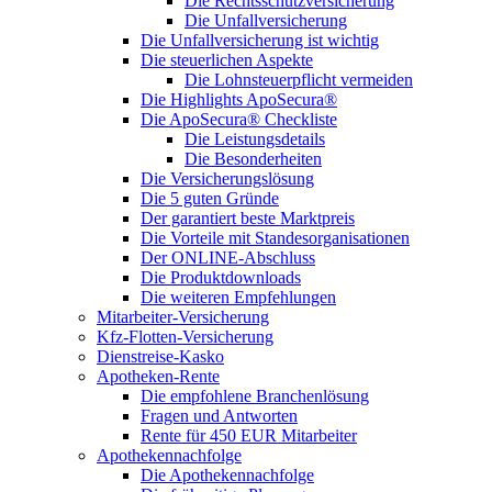
Die Rechtsschutzversicherung
Die Unfallversicherung
Die Unfallversicherung ist wichtig
Die steuerlichen Aspekte
Die Lohnsteuerpflicht vermeiden
Die Highlights ApoSecura®
Die ApoSecura® Checkliste
Die Leistungsdetails
Die Besonderheiten
Die Versicherungslösung
Die 5 guten Gründe
Der garantiert beste Marktpreis
Die Vorteile mit Standesorganisationen
Der ONLINE-Abschluss
Die Produktdownloads
Die weiteren Empfehlungen
Mitarbeiter-Versicherung
Kfz-Flotten-Versicherung
Dienstreise-Kasko
Apotheken-Rente
Die empfohlene Branchenlösung
Fragen und Antworten
Rente für 450 EUR Mitarbeiter
Apothekennachfolge
Die Apothekennachfolge