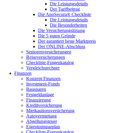
Die Leistungsdetails
Der Tarifbeitrag
Die ApoSecura® Checkliste
Die Leistungsdetails
Die Besonderheiten
Die Versicherungslösung
Die 5 guten Gründe
Der garantiert beste Marktpreis
Der ONLINE-Abschluss
Seniorenversicherungen
Reiseversicherungen
Checkliste-Fragenkatalog
Vergleichsrechner
Finanzen
Konzept Finanzen
Investment-Fonds
Bausparen
Festgeldanlage
Finanzierung
Kreditversicherung
Mietkautionsversicherung
Autovermietung
Abgeltungsteuer
Eigentumsparplan
Checkliste-Fragenkatalog