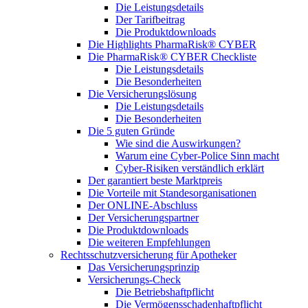
Die Leistungsdetails
Der Tarifbeitrag
Die Produktdownloads
Die Highlights PharmaRisk® CYBER
Die PharmaRisk® CYBER Checkliste
Die Leistungsdetails
Die Besonderheiten
Die Versicherungslösung
Die Leistungsdetails
Die Besonderheiten
Die 5 guten Gründe
Wie sind die Auswirkungen?
Warum eine Cyber-Police Sinn macht
Cyber-Risiken verständlich erklärt
Der garantiert beste Marktpreis
Die Vorteile mit Standesorganisationen
Der ONLINE-Abschluss
Der Versicherungspartner
Die Produktdownloads
Die weiteren Empfehlungen
Rechtsschutzversicherung für Apotheker
Das Versicherungsprinzip
Versicherungs-Check
Die Betriebshaftpflicht
Die Vermögensschadenhaftpflicht