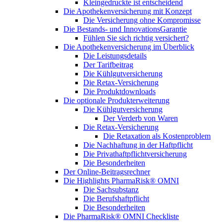
Kleingedruckte ist entscheidend
Die Apothekenversicherung mit Konzept
Die Versicherung ohne Kompromisse
Die Bestands- und InnovationsGarantie
Fühlen Sie sich richtig versichert?
Die Apothekenversicherung im Überblick
Die Leistungsdetails
Der Tarifbeitrag
Die Kühlgutversicherung
Die Retax-Versicherung
Die Produktdownloads
Die optionale Produkterweiterung
Die Kühlgutversicherung
Der Verderb von Waren
Die Retax-Versicherung
Die Retaxation als Kostenproblem
Die Nachhaftung in der Haftpflicht
Die Privathaftpflichtversicherung
Die Besonderheiten
Der Online-Beitragsrechner
Die Highlights PharmaRisk® OMNI
Die Sachsubstanz
Die Berufshaftpflicht
Die Besonderheiten
Die PharmaRisk® OMNI Checkliste