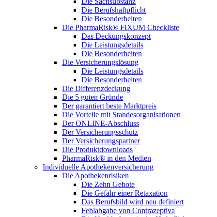
Die Sachsubstanz
Die Berufshaftpflicht
Die Besonderheiten
Die PharmaRisk® FIXUM Checkliste
Das Deckungskonzept
Die Leistungsdetails
Die Besonderheiten
Die Versicherungslösung
Die Leistungsdetails
Die Besonderheiten
Die Differenzdeckung
Die 5 guten Gründe
Der garantiert beste Marktpreis
Die Vorteile mit Standesorganisationen
Der ONLINE-Abschluss
Der Versicherungsschutz
Der Versicherungspartner
Die Produktdownloads
PharmaRisk® in den Medien
Individuelle Apothekenversicherung
Die Apothekenrisiken
Die Zehn Gebote
Die Gefahr einer Retaxation
Das Berufsbild wird neu definiert
Fehlabgabe von Contrazeptiva