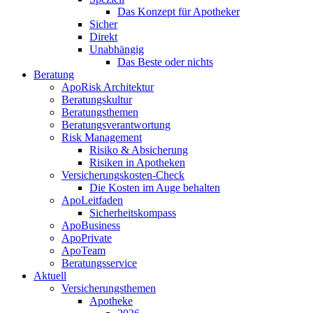
Das Konzept für Apotheker
Sicher
Direkt
Unabhängig
Das Beste oder nichts
Beratung
ApoRisk Architektur
Beratungskultur
Beratungsthemen
Beratungsverantwortung
Risk Management
Risiko & Absicherung
Risiken in Apotheken
Versicherungskosten-Check
Die Kosten im Auge behalten
ApoLeitfaden
Sicherheitskompass
ApoBusiness
ApoPrivate
ApoTeam
Beratungsservice
Aktuell
Versicherungsthemen
Apotheke