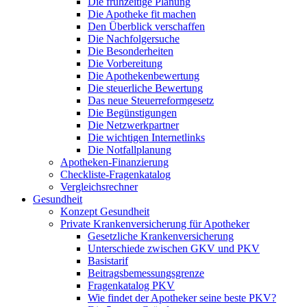
Die frühzeitige Planung
Die Apotheke fit machen
Den Überblick verschaffen
Die Nachfolgersuche
Die Besonderheiten
Die Vorbereitung
Die Apothekenbewertung
Die steuerliche Bewertung
Das neue Steuerreformgesetz
Die Begünstigungen
Die Netzwerkpartner
Die wichtigen Internetlinks
Die Notfallplanung
Apotheken-Finanzierung
Checkliste-Fragenkatalog
Vergleichsrechner
Gesundheit
Konzept Gesundheit
Private Krankenversicherung für Apotheker
Gesetzliche Krankenversicherung
Unterschiede zwischen GKV und PKV
Basistarif
Beitragsbemessungsgrenze
Fragenkatalog PKV
Wie findet der Apotheker seine beste PKV?