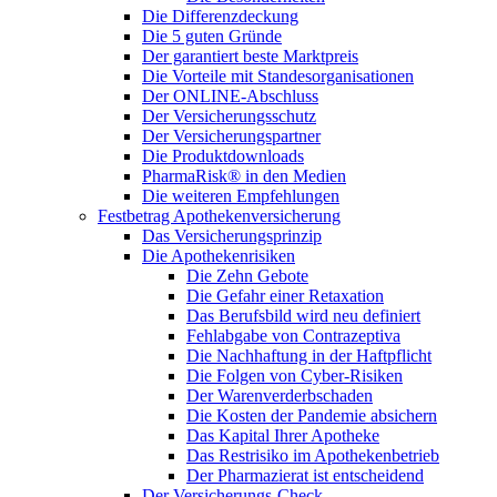
Die Differenzdeckung
Die 5 guten Gründe
Der garantiert beste Marktpreis
Die Vorteile mit Standesorganisationen
Der ONLINE-Abschluss
Der Versicherungsschutz
Der Versicherungspartner
Die Produktdownloads
PharmaRisk® in den Medien
Die weiteren Empfehlungen
Festbetrag Apothekenversicherung
Das Versicherungsprinzip
Die Apothekenrisiken
Die Zehn Gebote
Die Gefahr einer Retaxation
Das Berufsbild wird neu definiert
Fehlabgabe von Contrazeptiva
Die Nachhaftung in der Haftpflicht
Die Folgen von Cyber-Risiken
Der Warenverderbschaden
Die Kosten der Pandemie absichern
Das Kapital Ihrer Apotheke
Das Restrisiko im Apothekenbetrieb
Der Pharmazierat ist entscheidend
Der Versicherungs-Check