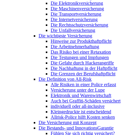
Die Elektronikversicherung
Die Maschinenversicherung
Die Transportversicherung
Die Internetversicherung
Die Rechtsschutzversicherung
Die Unfallversicherung
Die wichtigste Versicherung
Hinweise zur Produkthaftpflicht
Die Arbeitnehmerhaftung
Das Risiko bei einer Retaxation
Die Testungen und Impfungen
Die Gefahr durch Hackerangriffe
Die Nachhaftung in der Haftpflicht
Die Grenzen der Berufshaftpflicht
Die Definition von All-Risk
Alle Risiken in einer Police erfasst
Versicherung unter der Lupe
Elektronik und Warenwirtschaft
Auch bei Graffiti-Schäden versichert
individuell oder all-inclusive
Kleingedruckte ist entscheidend
Allrisk-Police hilft Kosten senken
Die Versicherung mit Konzept
Die Bestands- und InnovationsGarantie
Fühlen Sie sich richtig versichert?