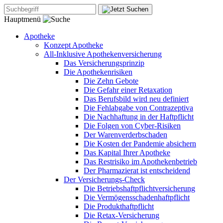
Hauptmenü
Apotheke
Konzept Apotheke
All-Inklusive Apothekenversicherung
Das Versicherungsprinzip
Die Apothekenrisiken
Die Zehn Gebote
Die Gefahr einer Retaxation
Das Berufsbild wird neu definiert
Die Fehlabgabe von Contrazeptiva
Die Nachhaftung in der Haftpflicht
Die Folgen von Cyber-Risiken
Der Warenverderbschaden
Die Kosten der Pandemie absichern
Das Kapital Ihrer Apotheke
Das Restrisiko im Apothekenbetrieb
Der Pharmazierat ist entscheidend
Der Versicherungs-Check
Die Betriebshaftpflichtversicherung
Die Vermögensschadenhaftpflicht
Die Produkthaftpflicht
Die Retax-Versicherung