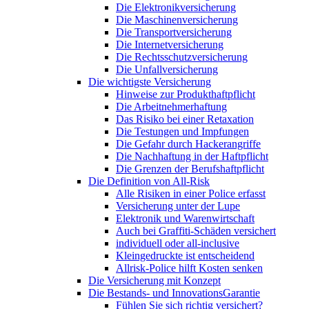
Die Elektronikversicherung
Die Maschinenversicherung
Die Transportversicherung
Die Internetversicherung
Die Rechtsschutzversicherung
Die Unfallversicherung
Die wichtigste Versicherung
Hinweise zur Produkthaftpflicht
Die Arbeitnehmerhaftung
Das Risiko bei einer Retaxation
Die Testungen und Impfungen
Die Gefahr durch Hackerangriffe
Die Nachhaftung in der Haftpflicht
Die Grenzen der Berufshaftpflicht
Die Definition von All-Risk
Alle Risiken in einer Police erfasst
Versicherung unter der Lupe
Elektronik und Warenwirtschaft
Auch bei Graffiti-Schäden versichert
individuell oder all-inclusive
Kleingedruckte ist entscheidend
Allrisk-Police hilft Kosten senken
Die Versicherung mit Konzept
Die Bestands- und InnovationsGarantie
Fühlen Sie sich richtig versichert?