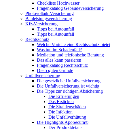
Checkliste Hochwasser
Fragenkatalog Gebäudeversicherung
Photovoltaik-Versicherung
Bauleistungsversicherung
Kfz-Versicherung
Tipps bei Autounfall
Tipps bei Autounfall
Rechtsschutz
Welche Vorteile eine Rechtsschutz bietet
Was tun im Schadenfall?
Mediation und telefonische Beratung
Das alles kann passieren
Fragenkatalog Rechtsschutz
Die 5 guten Gründe
Unfallversicherung
Die gesetzliche Unfallversicherung
Die Unfallversicherung ist wichtig
Die Tipps zur richtigen Absicherung
Die Erfrierungen
Das Ersticken
Die Strahlenschäden
Die Infektion
Die Unfallverhütung
Die Highlights ApoSecura®
Der Produktdetails