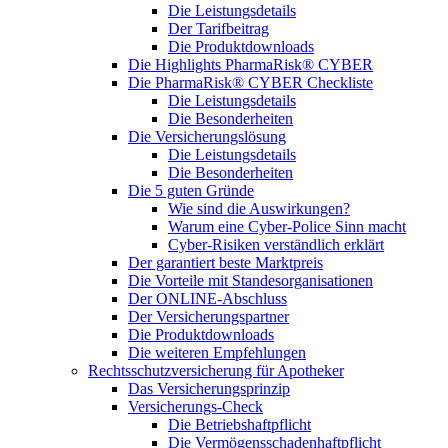
Die Leistungsdetails
Der Tarifbeitrag
Die Produktdownloads
Die Highlights PharmaRisk® CYBER
Die PharmaRisk® CYBER Checkliste
Die Leistungsdetails
Die Besonderheiten
Die Versicherungslösung
Die Leistungsdetails
Die Besonderheiten
Die 5 guten Gründe
Wie sind die Auswirkungen?
Warum eine Cyber-Police Sinn macht
Cyber-Risiken verständlich erklärt
Der garantiert beste Marktpreis
Die Vorteile mit Standesorganisationen
Der ONLINE-Abschluss
Der Versicherungspartner
Die Produktdownloads
Die weiteren Empfehlungen
Rechtsschutzversicherung für Apotheker
Das Versicherungsprinzip
Versicherungs-Check
Die Betriebshaftpflicht
Die Vermögensschadenhaftpflicht