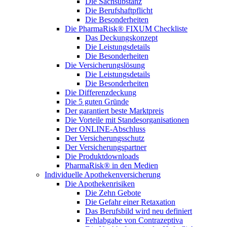
Die Sachsubstanz
Die Berufshaftpflicht
Die Besonderheiten
Die PharmaRisk® FIXUM Checkliste
Das Deckungskonzept
Die Leistungsdetails
Die Besonderheiten
Die Versicherungslösung
Die Leistungsdetails
Die Besonderheiten
Die Differenzdeckung
Die 5 guten Gründe
Der garantiert beste Marktpreis
Die Vorteile mit Standesorganisationen
Der ONLINE-Abschluss
Der Versicherungsschutz
Der Versicherungspartner
Die Produktdownloads
PharmaRisk® in den Medien
Individuelle Apothekenversicherung
Die Apothekenrisiken
Die Zehn Gebote
Die Gefahr einer Retaxation
Das Berufsbild wird neu definiert
Fehlabgabe von Contrazeptiva