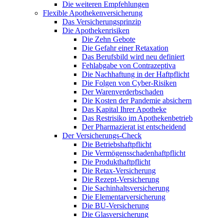
Die weiteren Empfehlungen
Flexible Apothekenversicherung
Das Versicherungsprinzip
Die Apothekenrisiken
Die Zehn Gebote
Die Gefahr einer Retaxation
Das Berufsbild wird neu definiert
Fehlabgabe von Contrazeptiva
Die Nachhaftung in der Haftpflicht
Die Folgen von Cyber-Risiken
Der Warenverderbschaden
Die Kosten der Pandemie absichern
Das Kapital Ihrer Apotheke
Das Restrisiko im Apothekenbetrieb
Der Pharmazierat ist entscheidend
Der Versicherungs-Check
Die Betriebshaftpflicht
Die Vermögensschadenhaftpflicht
Die Produkthaftpflicht
Die Retax-Versicherung
Die Rezept-Versicherung
Die Sachinhaltsversicherung
Die Elementarversicherung
Die BU-Versicherung
Die Glasversicherung