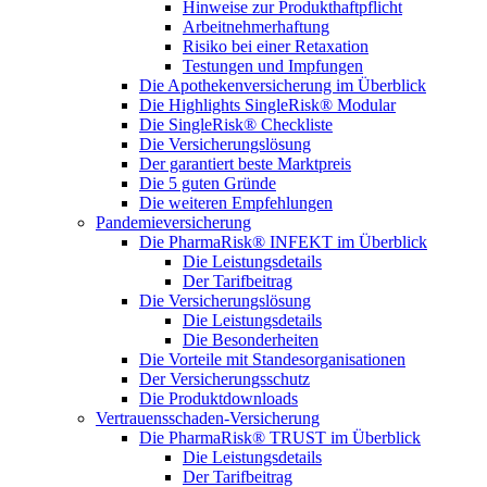
Hinweise zur Produkthaftpflicht
Arbeitnehmerhaftung
Risiko bei einer Retaxation
Testungen und Impfungen
Die Apothekenversicherung im Überblick
Die Highlights SingleRisk® Modular
Die SingleRisk® Checkliste
Die Versicherungslösung
Der garantiert beste Marktpreis
Die 5 guten Gründe
Die weiteren Empfehlungen
Pandemieversicherung
Die PharmaRisk® INFEKT im Überblick
Die Leistungsdetails
Der Tarifbeitrag
Die Versicherungslösung
Die Leistungsdetails
Die Besonderheiten
Die Vorteile mit Standesorganisationen
Der Versicherungsschutz
Die Produktdownloads
Vertrauensschaden-Versicherung
Die PharmaRisk® TRUST im Überblick
Die Leistungsdetails
Der Tarifbeitrag