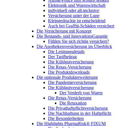
Allrisk-Police hilft Kosten senken
Elektronik und Warenwirtschaft
individuell oder all-inclusive
Versicherung unter der Lupe
Kleingedruckte ist entscheidend
Auch bei Graffiti-Schäden versichert
Die Versicherung mit Konzept
Die Bestands- und InnovationsGarantie
Fühlen Sie sich richtig versichert?
Die Apothekenversicherung im Überblick
Die Leistungsdetails
Der Tarifbeitrag
Die Kühlgutversicherung
Die Retax-Versicherung
Die Produktdownloads
Die optionale Produkterweiterung
Die Pandemieversicherung
Die Kühlgutversicherung
Der Verderb von Waren
Die Retax-Versicherung
Die Retaxation
Die Privathaftpflichtversicherung
Die Nachhaftung in der Haftpflicht
Die Besonderheiten
Die Highlights PharmaRisk® FIXUM