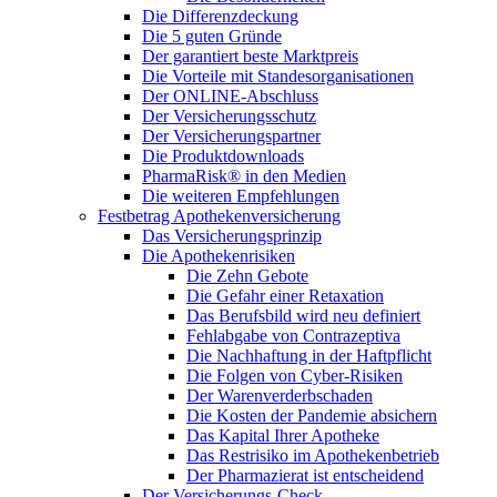
Die Differenzdeckung
Die 5 guten Gründe
Der garantiert beste Marktpreis
Die Vorteile mit Standesorganisationen
Der ONLINE-Abschluss
Der Versicherungsschutz
Der Versicherungspartner
Die Produktdownloads
PharmaRisk® in den Medien
Die weiteren Empfehlungen
Festbetrag Apothekenversicherung
Das Versicherungsprinzip
Die Apothekenrisiken
Die Zehn Gebote
Die Gefahr einer Retaxation
Das Berufsbild wird neu definiert
Fehlabgabe von Contrazeptiva
Die Nachhaftung in der Haftpflicht
Die Folgen von Cyber-Risiken
Der Warenverderbschaden
Die Kosten der Pandemie absichern
Das Kapital Ihrer Apotheke
Das Restrisiko im Apothekenbetrieb
Der Pharmazierat ist entscheidend
Der Versicherungs-Check