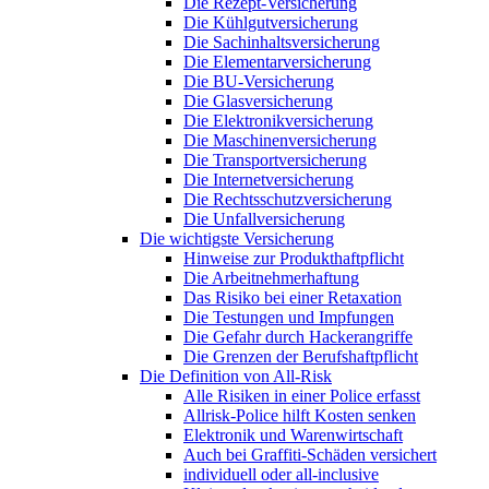
Die Rezept-Versicherung
Die Kühlgutversicherung
Die Sachinhaltsversicherung
Die Elementarversicherung
Die BU-Versicherung
Die Glasversicherung
Die Elektronikversicherung
Die Maschinenversicherung
Die Transportversicherung
Die Internetversicherung
Die Rechtsschutzversicherung
Die Unfallversicherung
Die wichtigste Versicherung
Hinweise zur Produkthaftpflicht
Die Arbeitnehmerhaftung
Das Risiko bei einer Retaxation
Die Testungen und Impfungen
Die Gefahr durch Hackerangriffe
Die Grenzen der Berufshaftpflicht
Die Definition von All-Risk
Alle Risiken in einer Police erfasst
Allrisk-Police hilft Kosten senken
Elektronik und Warenwirtschaft
Auch bei Graffiti-Schäden versichert
individuell oder all-inclusive