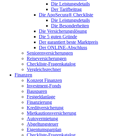
Die Leistungsdetails
Der Tarifbeitrag
Die ApoSecura® Checkliste
Die Leistungsdetails
Die Besonderheiten
Die Versicherungslösung
Die 5 guten Gründe
Der garantiert beste Marktpreis
Der ONLINE-Abschluss
Seniorenversicherungen
Reiseversicherungen
Checkliste-Fragenkatalog
Vergleichsrechner
Finanzen
Konzept Finanzen
Investment-Fonds
Bausparen
Festgeldanlage
Finanzierung
Kreditversicherung
Mietkautionsversicherung
Autovermietung
Abgeltungsteuer
Eigentumsparplan
Checkliste-Fragenkatalog