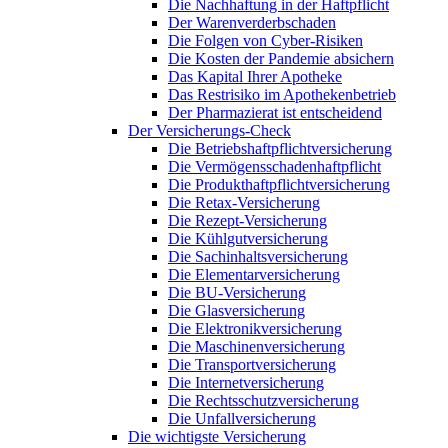
Die Nachhaftung in der Haftpflicht
Der Warenverderbschaden
Die Folgen von Cyber-Risiken
Die Kosten der Pandemie absichern
Das Kapital Ihrer Apotheke
Das Restrisiko im Apothekenbetrieb
Der Pharmazierat ist entscheidend
Der Versicherungs-Check
Die Betriebshaftpflichtversicherung
Die Vermögensschadenhaftpflicht
Die Produkthaftpflichtversicherung
Die Retax-Versicherung
Die Rezept-Versicherung
Die Kühlgutversicherung
Die Sachinhaltsversicherung
Die Elementarversicherung
Die BU-Versicherung
Die Glasversicherung
Die Elektronikversicherung
Die Maschinenversicherung
Die Transportversicherung
Die Internetversicherung
Die Rechtsschutzversicherung
Die Unfallversicherung
Die wichtigste Versicherung