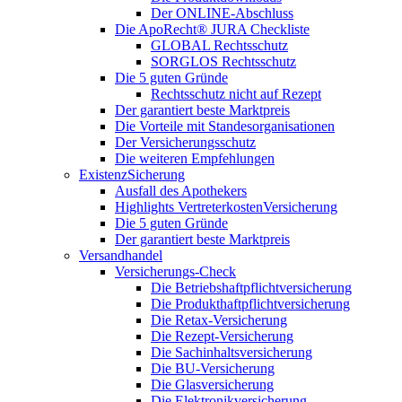
Der ONLINE-Abschluss
Die ApoRecht® JURA Checkliste
GLOBAL Rechtsschutz
SORGLOS Rechtsschutz
Die 5 guten Gründe
Rechtsschutz nicht auf Rezept
Der garantiert beste Marktpreis
Die Vorteile mit Standesorganisationen
Der Versicherungsschutz
Die weiteren Empfehlungen
ExistenzSicherung
Ausfall des Apothekers
Highlights VertreterkostenVersicherung
Die 5 guten Gründe
Der garantiert beste Marktpreis
Versandhandel
Versicherungs-Check
Die Betriebshaftpflichtversicherung
Die Produkthaftpflichtversicherung
Die Retax-Versicherung
Die Rezept-Versicherung
Die Sachinhaltsversicherung
Die BU-Versicherung
Die Glasversicherung
Die Elektronikversicherung