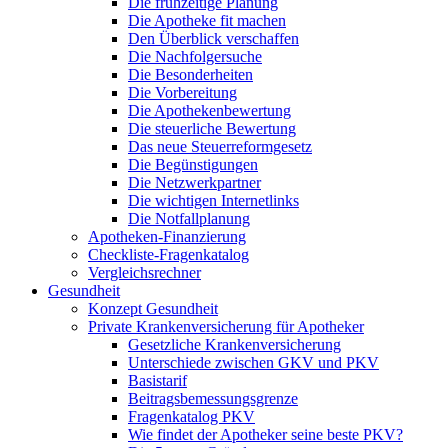
Die frühzeitige Planung
Die Apotheke fit machen
Den Überblick verschaffen
Die Nachfolgersuche
Die Besonderheiten
Die Vorbereitung
Die Apothekenbewertung
Die steuerliche Bewertung
Das neue Steuerreformgesetz
Die Begünstigungen
Die Netzwerkpartner
Die wichtigen Internetlinks
Die Notfallplanung
Apotheken-Finanzierung
Checkliste-Fragenkatalog
Vergleichsrechner
Gesundheit
Konzept Gesundheit
Private Krankenversicherung für Apotheker
Gesetzliche Krankenversicherung
Unterschiede zwischen GKV und PKV
Basistarif
Beitragsbemessungsgrenze
Fragenkatalog PKV
Wie findet der Apotheker seine beste PKV?