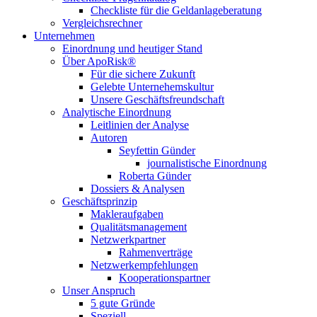
Checkliste für die Geldanlageberatung
Vergleichsrechner
Unternehmen
Einordnung und heutiger Stand
Über ApoRisk®
Für die sichere Zukunft
Gelebte Unternehemskultur
Unsere Geschäftsfreundschaft
Analytische Einordnung
Leitlinien der Analyse
Autoren
Seyfettin Günder
journalistische Einordnung
Roberta Günder
Dossiers & Analysen
Geschäftsprinzip
Makleraufgaben
Qualitätsmanagement
Netzwerkpartner
Rahmenverträge
Netzwerkempfehlungen
Kooperationspartner
Unser Anspruch
5 gute Gründe
Speziell