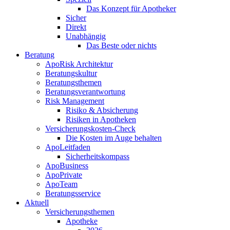
Das Konzept für Apotheker
Sicher
Direkt
Unabhängig
Das Beste oder nichts
Beratung
ApoRisk Architektur
Beratungskultur
Beratungsthemen
Beratungsverantwortung
Risk Management
Risiko & Absicherung
Risiken in Apotheken
Versicherungskosten-Check
Die Kosten im Auge behalten
ApoLeitfaden
Sicherheitskompass
ApoBusiness
ApoPrivate
ApoTeam
Beratungsservice
Aktuell
Versicherungsthemen
Apotheke