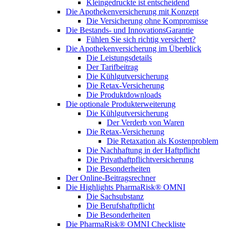
Kleingedruckte ist entscheidend
Die Apothekenversicherung mit Konzept
Die Versicherung ohne Kompromisse
Die Bestands- und InnovationsGarantie
Fühlen Sie sich richtig versichert?
Die Apothekenversicherung im Überblick
Die Leistungsdetails
Der Tarifbeitrag
Die Kühlgutversicherung
Die Retax-Versicherung
Die Produktdownloads
Die optionale Produkterweiterung
Die Kühlgutversicherung
Der Verderb von Waren
Die Retax-Versicherung
Die Retaxation als Kostenproblem
Die Nachhaftung in der Haftpflicht
Die Privathaftpflichtversicherung
Die Besonderheiten
Der Online-Beitragsrechner
Die Highlights PharmaRisk® OMNI
Die Sachsubstanz
Die Berufshaftpflicht
Die Besonderheiten
Die PharmaRisk® OMNI Checkliste