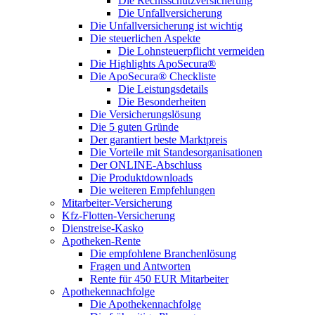
Die Rechtsschutzversicherung
Die Unfallversicherung
Die Unfallversicherung ist wichtig
Die steuerlichen Aspekte
Die Lohnsteuerpflicht vermeiden
Die Highlights ApoSecura®
Die ApoSecura® Checkliste
Die Leistungsdetails
Die Besonderheiten
Die Versicherungslösung
Die 5 guten Gründe
Der garantiert beste Marktpreis
Die Vorteile mit Standesorganisationen
Der ONLINE-Abschluss
Die Produktdownloads
Die weiteren Empfehlungen
Mitarbeiter-Versicherung
Kfz-Flotten-Versicherung
Dienstreise-Kasko
Apotheken-Rente
Die empfohlene Branchenlösung
Fragen und Antworten
Rente für 450 EUR Mitarbeiter
Apothekennachfolge
Die Apothekennachfolge