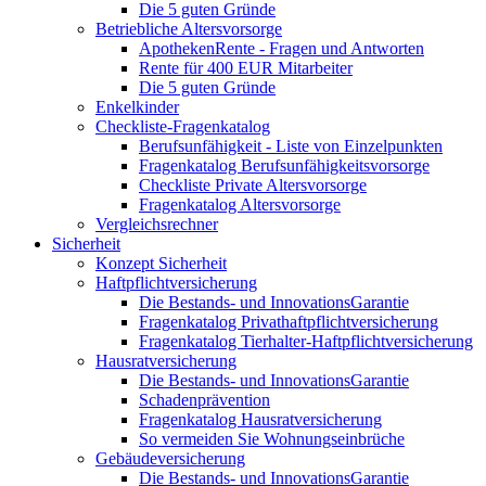
Die 5 guten Gründe
Betriebliche Altersvorsorge
ApothekenRente - Fragen und Antworten
Rente für 400 EUR Mitarbeiter
Die 5 guten Gründe
Enkelkinder
Checkliste-Fragenkatalog
Berufsunfähigkeit - Liste von Einzelpunkten
Fragenkatalog Berufsunfähigkeitsvorsorge
Checkliste Private Altersvorsorge
Fragenkatalog Altersvorsorge
Vergleichsrechner
Sicherheit
Konzept Sicherheit
Haftpflichtversicherung
Die Bestands- und InnovationsGarantie
Fragenkatalog Privathaftpflichtversicherung
Fragenkatalog Tierhalter-Haftpflichtversicherung
Hausratversicherung
Die Bestands- und InnovationsGarantie
Schadenprävention
Fragenkatalog Hausratversicherung
So vermeiden Sie Wohnungseinbrüche
Gebäudeversicherung
Die Bestands- und InnovationsGarantie