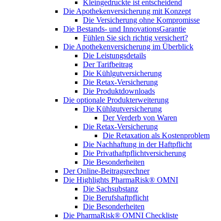
Kleingedruckte ist entscheidend
Die Apothekenversicherung mit Konzept
Die Versicherung ohne Kompromisse
Die Bestands- und InnovationsGarantie
Fühlen Sie sich richtig versichert?
Die Apothekenversicherung im Überblick
Die Leistungsdetails
Der Tarifbeitrag
Die Kühlgutversicherung
Die Retax-Versicherung
Die Produktdownloads
Die optionale Produkterweiterung
Die Kühlgutversicherung
Der Verderb von Waren
Die Retax-Versicherung
Die Retaxation als Kostenproblem
Die Nachhaftung in der Haftpflicht
Die Privathaftpflichtversicherung
Die Besonderheiten
Der Online-Beitragsrechner
Die Highlights PharmaRisk® OMNI
Die Sachsubstanz
Die Berufshaftpflicht
Die Besonderheiten
Die PharmaRisk® OMNI Checkliste