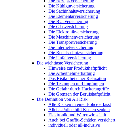
Die Rezept-Versicherung
Die Kühlgutversicherung
Die Sachinhaltsversicherung
Die Elementarversicherung
Die BU-Versicherung
Die Glasversicherung
Die Elektronikversicherung
Die Maschinenversicherung
Die Transportversicherung
Die Internetversicherung
Die Rechtsschutzversicherung
Die Unfallversicherung
Die wichtigste Versicherung
Hinweise zur Produkthaftpflicht
Die Arbeitnehmerhaftung
Das Risiko bei einer Retaxation
Die Testungen und Impfungen
Die Gefahr durch Hackerangriffe
Die Grenzen der Berufshaftpflicht
Die Definition von All-Risk
Alle Risiken in einer Police erfasst
Allrisk-Police hilft Kosten senken
Elektronik und Warenwirtschaft
Auch bei Graffiti-Schäden versichert
individuell oder all-inclusive