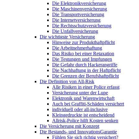
Die Elektronikversicherung
Die Maschinenversicherung
Die Transportversicherung
Die Internetversicherung
Die Rechtsschutzversicherung
Die Unfallversicherung
Die wichtigste Versicherung
Hinweise zur Produkthaftpflicht
Die Arbeitnehmerhaftung
Das Risiko bei einer Retaxation
Die Testungen und Impfungen
Die Gefahr durch Hackerangriffe
Die Nachhaftung in der Haftpflicht
Die Grenzen der Berufshaftpflicht
Die Definition von All-Risk
Alle Risiken in einer Police erfasst
Versicherung unter der Lupe
Elektronik und Warenwirtschaft
Auch bei Graffiti-Schäden versichert
individuell oder all-inclusive
Kleingedruckte ist entscheidend
Allrisk-Police hilft Kosten senken
Die Versicherung mit Konzept
Die Bestands- und InnovationsGarantie
Fühlen Sie sich richtig versichert?