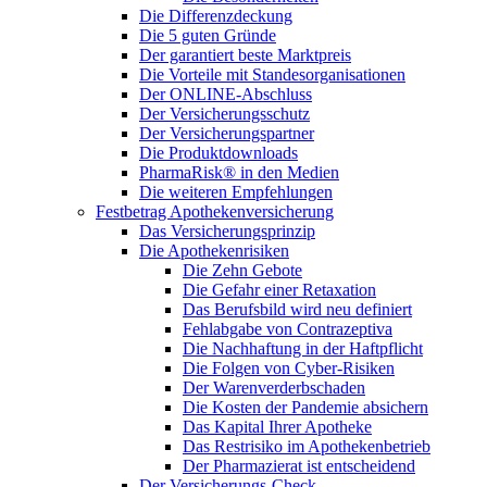
Die Differenzdeckung
Die 5 guten Gründe
Der garantiert beste Marktpreis
Die Vorteile mit Standesorganisationen
Der ONLINE-Abschluss
Der Versicherungsschutz
Der Versicherungspartner
Die Produktdownloads
PharmaRisk® in den Medien
Die weiteren Empfehlungen
Festbetrag Apothekenversicherung
Das Versicherungsprinzip
Die Apothekenrisiken
Die Zehn Gebote
Die Gefahr einer Retaxation
Das Berufsbild wird neu definiert
Fehlabgabe von Contrazeptiva
Die Nachhaftung in der Haftpflicht
Die Folgen von Cyber-Risiken
Der Warenverderbschaden
Die Kosten der Pandemie absichern
Das Kapital Ihrer Apotheke
Das Restrisiko im Apothekenbetrieb
Der Pharmazierat ist entscheidend
Der Versicherungs-Check