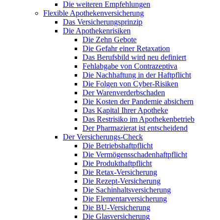
Die weiteren Empfehlungen
Flexible Apothekenversicherung
Das Versicherungsprinzip
Die Apothekenrisiken
Die Zehn Gebote
Die Gefahr einer Retaxation
Das Berufsbild wird neu definiert
Fehlabgabe von Contrazeptiva
Die Nachhaftung in der Haftpflicht
Die Folgen von Cyber-Risiken
Der Warenverderbschaden
Die Kosten der Pandemie absichern
Das Kapital Ihrer Apotheke
Das Restrisiko im Apothekenbetrieb
Der Pharmazierat ist entscheidend
Der Versicherungs-Check
Die Betriebshaftpflicht
Die Vermögensschadenhaftpflicht
Die Produkthaftpflicht
Die Retax-Versicherung
Die Rezept-Versicherung
Die Sachinhaltsversicherung
Die Elementarversicherung
Die BU-Versicherung
Die Glasversicherung