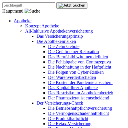
Hauptmenü
Apotheke
Konzept Apotheke
All-Inklusive Apothekenversicherung
Das Versicherungsprinzip
Die Apothekenrisiken
Die Zehn Gebote
Die Gefahr einer Retaxation
Das Berufsbild wird neu definiert
Die Fehlabgabe von Contrazeptiva
Die Nachhaftung in der Haftpflicht
Die Folgen von Cyber-Risiken
Der Warenverderbschaden
Die Kosten der Pandemie absichern
Das Kapital Ihrer Apotheke
Das Restrisiko im Apothekenbetrieb
Der Pharmazierat ist entscheidend
Der Versicherungs-Check
Die Betriebshaftpflichtversicherung
Die Vermögensschadenhaftpflicht
Die Produkthaftpflicht
Die Retax-Versicherung