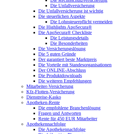
Die Rechtsschutzversicherung
Die Unfallversicherung
Die Unfallversicherung ist wichtig
Die steuerlichen Aspekte
Die Lohnsteuerpflicht vermeiden
Die Highlights ApoSecura®
Die ApoSecura® Checkliste
Die Leistungsdetails
Die Besonderheiten
Die Versicherungslösung
Die 5 guten Gründe
Der garantiert beste Marktpreis
Die Vorteile mit Standesorganisationen
Der ONLINE-Abschluss
Die Produktdownloads
Die weiteren Empfehlungen
Mitarbeiter-Versicherung
Kfz-Flotten-Versicherung
Dienstreise-Kasko
Apotheken-Rente
Die empfohlene Branchenlösung
Fragen und Antworten
Rente für 450 EUR Mitarbeiter
Apothekennachfolge
Die Apothekennachfolge