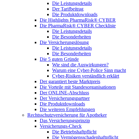
Die Leistungsdetails
Der Tarifbeitrag
Die Produktdownloads
Die Highlights PharmaRisk® CYBER
Die PharmaRisk® CYBER Checkliste
Die Leistungsdetails
Die Besonderheiten
Die Versicherungslösung
Die Leistungsdetails
Die Besonderheiten
Die 5 guten Gründe
Wie sind die Auswirkungen?
Warum eine Cyber-Police Sinn macht
Cyber-Risiken verständlich erklärt
Der garantiert beste Marktpreis
Die Vorteile mit Standesorganisationen
Der ONLINE-Abschluss
Der Versicherungspartner
Die Produktdownloads
Die weiteren Empfehlungen
Rechtsschutzversicherung für Apotheker
Das Versicherungsprinzip
Versicherungs-Check
Die Betriebshaftpflicht
Die Vermögensschadenhaftpflicht