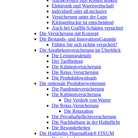
Allrisk-Police hilft Kosten senken
Elektronik und Warenwirtschaft
individuell oder all-inclusive
Versicherung unter der Lupe
Kleingedruckte ist entscheidend
Auch bei Graffiti-Schäden versichert
Die Versicherung mit Konzept
Die Bestands- und InnovationsGarantie
Fühlen Sie sich richtig versichert?
Die Apothekenversicherung im Überblick
Die Leistungsdetails
Der Tarifbeitrag
Die Kühlgutversicherung
Die Retax-Versicherung
Die Produktdownloads
Die optionale Produkterweiterung
Die Pandemieversicherung
Die Kühlgutversicherung
Der Verderb von Waren
Die Retax-Versicherung
Die Retaxation
Die Privathaftpflichtversicherung
Die Nachhaftung in der Haftpflicht
Die Besonderheiten
Die Highlights PharmaRisk® FIXUM