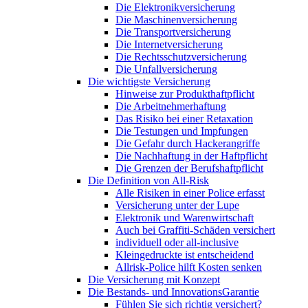
Die Elektronikversicherung
Die Maschinenversicherung
Die Transportversicherung
Die Internetversicherung
Die Rechtsschutzversicherung
Die Unfallversicherung
Die wichtigste Versicherung
Hinweise zur Produkthaftpflicht
Die Arbeitnehmerhaftung
Das Risiko bei einer Retaxation
Die Testungen und Impfungen
Die Gefahr durch Hackerangriffe
Die Nachhaftung in der Haftpflicht
Die Grenzen der Berufshaftpflicht
Die Definition von All-Risk
Alle Risiken in einer Police erfasst
Versicherung unter der Lupe
Elektronik und Warenwirtschaft
Auch bei Graffiti-Schäden versichert
individuell oder all-inclusive
Kleingedruckte ist entscheidend
Allrisk-Police hilft Kosten senken
Die Versicherung mit Konzept
Die Bestands- und InnovationsGarantie
Fühlen Sie sich richtig versichert?