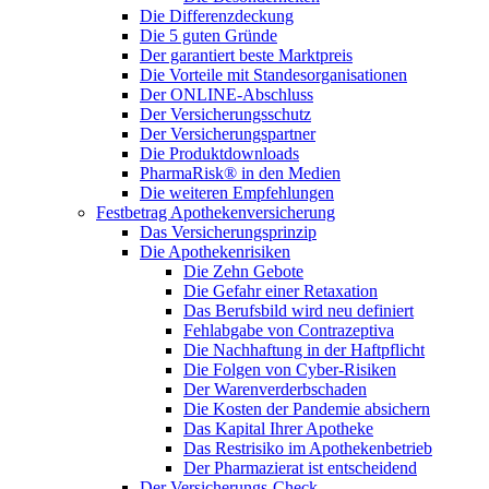
Die Differenzdeckung
Die 5 guten Gründe
Der garantiert beste Marktpreis
Die Vorteile mit Standesorganisationen
Der ONLINE-Abschluss
Der Versicherungsschutz
Der Versicherungspartner
Die Produktdownloads
PharmaRisk® in den Medien
Die weiteren Empfehlungen
Festbetrag Apothekenversicherung
Das Versicherungsprinzip
Die Apothekenrisiken
Die Zehn Gebote
Die Gefahr einer Retaxation
Das Berufsbild wird neu definiert
Fehlabgabe von Contrazeptiva
Die Nachhaftung in der Haftpflicht
Die Folgen von Cyber-Risiken
Der Warenverderbschaden
Die Kosten der Pandemie absichern
Das Kapital Ihrer Apotheke
Das Restrisiko im Apothekenbetrieb
Der Pharmazierat ist entscheidend
Der Versicherungs-Check