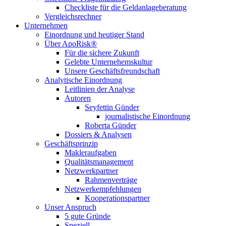
Checkliste für die Geldanlageberatung
Vergleichsrechner
Unternehmen
Einordnung und heutiger Stand
Über ApoRisk®
Für die sichere Zukunft
Gelebte Unternehemskultur
Unsere Geschäftsfreundschaft
Analytische Einordnung
Leitlinien der Analyse
Autoren
Seyfettin Günder
journalistische Einordnung
Roberta Günder
Dossiers & Analysen
Geschäftsprinzip
Makleraufgaben
Qualitätsmanagement
Netzwerkpartner
Rahmenverträge
Netzwerkempfehlungen
Kooperationspartner
Unser Anspruch
5 gute Gründe
Speziell