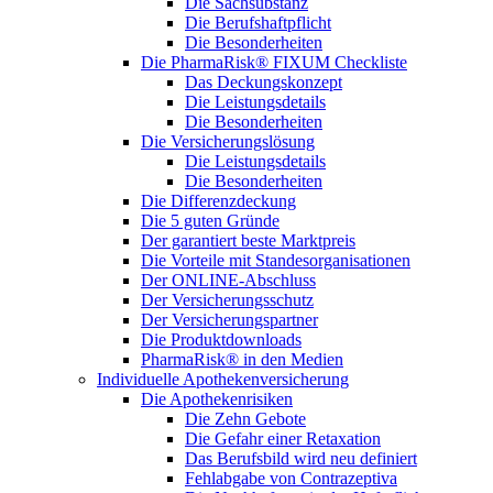
Die Sachsubstanz
Die Berufshaftpflicht
Die Besonderheiten
Die PharmaRisk® FIXUM Checkliste
Das Deckungskonzept
Die Leistungsdetails
Die Besonderheiten
Die Versicherungslösung
Die Leistungsdetails
Die Besonderheiten
Die Differenzdeckung
Die 5 guten Gründe
Der garantiert beste Marktpreis
Die Vorteile mit Standesorganisationen
Der ONLINE-Abschluss
Der Versicherungsschutz
Der Versicherungspartner
Die Produktdownloads
PharmaRisk® in den Medien
Individuelle Apothekenversicherung
Die Apothekenrisiken
Die Zehn Gebote
Die Gefahr einer Retaxation
Das Berufsbild wird neu definiert
Fehlabgabe von Contrazeptiva