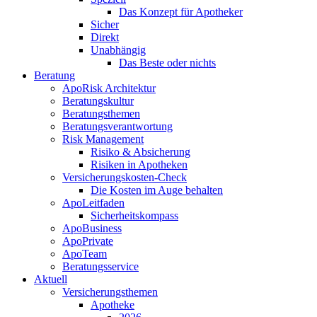
Das Konzept für Apotheker
Sicher
Direkt
Unabhängig
Das Beste oder nichts
Beratung
ApoRisk Architektur
Beratungskultur
Beratungsthemen
Beratungsverantwortung
Risk Management
Risiko & Absicherung
Risiken in Apotheken
Versicherungskosten-Check
Die Kosten im Auge behalten
ApoLeitfaden
Sicherheitskompass
ApoBusiness
ApoPrivate
ApoTeam
Beratungsservice
Aktuell
Versicherungsthemen
Apotheke