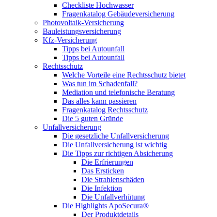
Checkliste Hochwasser
Fragenkatalog Gebäudeversicherung
Photovoltaik-Versicherung
Bauleistungsversicherung
Kfz-Versicherung
Tipps bei Autounfall
Tipps bei Autounfall
Rechtsschutz
Welche Vorteile eine Rechtsschutz bietet
Was tun im Schadenfall?
Mediation und telefonische Beratung
Das alles kann passieren
Fragenkatalog Rechtsschutz
Die 5 guten Gründe
Unfallversicherung
Die gesetzliche Unfallversicherung
Die Unfallversicherung ist wichtig
Die Tipps zur richtigen Absicherung
Die Erfrierungen
Das Ersticken
Die Strahlenschäden
Die Infektion
Die Unfallverhütung
Die Highlights ApoSecura®
Der Produktdetails