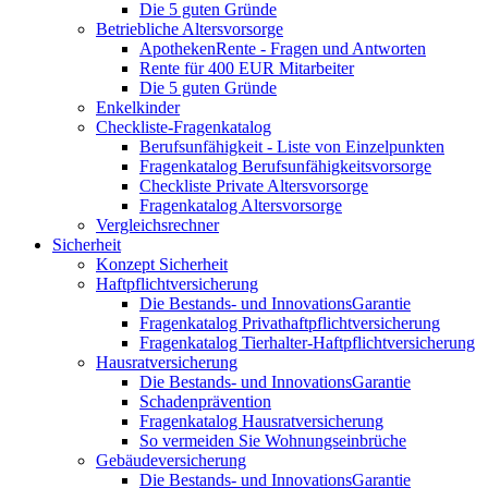
Die 5 guten Gründe
Betriebliche Altersvorsorge
ApothekenRente - Fragen und Antworten
Rente für 400 EUR Mitarbeiter
Die 5 guten Gründe
Enkelkinder
Checkliste-Fragenkatalog
Berufsunfähigkeit - Liste von Einzelpunkten
Fragenkatalog Berufsunfähigkeitsvorsorge
Checkliste Private Altersvorsorge
Fragenkatalog Altersvorsorge
Vergleichsrechner
Sicherheit
Konzept Sicherheit
Haftpflichtversicherung
Die Bestands- und InnovationsGarantie
Fragenkatalog Privathaftpflichtversicherung
Fragenkatalog Tierhalter-Haftpflichtversicherung
Hausratversicherung
Die Bestands- und InnovationsGarantie
Schadenprävention
Fragenkatalog Hausratversicherung
So vermeiden Sie Wohnungseinbrüche
Gebäudeversicherung
Die Bestands- und InnovationsGarantie