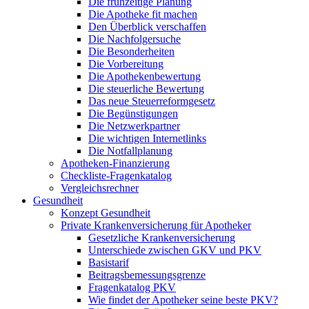
Die frühzeitige Planung
Die Apotheke fit machen
Den Überblick verschaffen
Die Nachfolgersuche
Die Besonderheiten
Die Vorbereitung
Die Apothekenbewertung
Die steuerliche Bewertung
Das neue Steuerreformgesetz
Die Begünstigungen
Die Netzwerkpartner
Die wichtigen Internetlinks
Die Notfallplanung
Apotheken-Finanzierung
Checkliste-Fragenkatalog
Vergleichsrechner
Gesundheit
Konzept Gesundheit
Private Krankenversicherung für Apotheker
Gesetzliche Krankenversicherung
Unterschiede zwischen GKV und PKV
Basistarif
Beitragsbemessungsgrenze
Fragenkatalog PKV
Wie findet der Apotheker seine beste PKV?