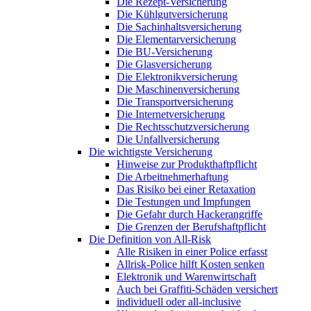
Die Rezept-Versicherung
Die Kühlgutversicherung
Die Sachinhaltsversicherung
Die Elementarversicherung
Die BU-Versicherung
Die Glasversicherung
Die Elektronikversicherung
Die Maschinenversicherung
Die Transportversicherung
Die Internetversicherung
Die Rechtsschutzversicherung
Die Unfallversicherung
Die wichtigste Versicherung
Hinweise zur Produkthaftpflicht
Die Arbeitnehmerhaftung
Das Risiko bei einer Retaxation
Die Testungen und Impfungen
Die Gefahr durch Hackerangriffe
Die Grenzen der Berufshaftpflicht
Die Definition von All-Risk
Alle Risiken in einer Police erfasst
Allrisk-Police hilft Kosten senken
Elektronik und Warenwirtschaft
Auch bei Graffiti-Schäden versichert
individuell oder all-inclusive