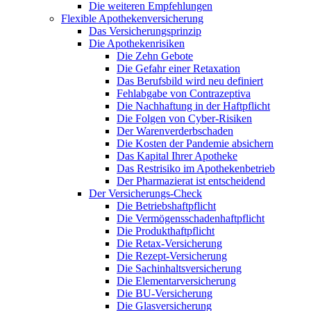
Die weiteren Empfehlungen
Flexible Apothekenversicherung
Das Versicherungsprinzip
Die Apothekenrisiken
Die Zehn Gebote
Die Gefahr einer Retaxation
Das Berufsbild wird neu definiert
Fehlabgabe von Contrazeptiva
Die Nachhaftung in der Haftpflicht
Die Folgen von Cyber-Risiken
Der Warenverderbschaden
Die Kosten der Pandemie absichern
Das Kapital Ihrer Apotheke
Das Restrisiko im Apothekenbetrieb
Der Pharmazierat ist entscheidend
Der Versicherungs-Check
Die Betriebshaftpflicht
Die Vermögensschadenhaftpflicht
Die Produkthaftpflicht
Die Retax-Versicherung
Die Rezept-Versicherung
Die Sachinhaltsversicherung
Die Elementarversicherung
Die BU-Versicherung
Die Glasversicherung