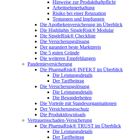
Hinweise zur Produkthaftpflicht
Arbeitnehmerhaftung
Risiko bei einer Retaxation
Testungen und Impfungen
Die Apothekenversicherung im Überblick
Die Highlights SingleRisk® Modular
Die SingleRisk® Checkliste
Die Versicherungslösung
Der garantiert beste Marktpreis
Die 5 guten Gründe
Die weiteren Empfehlungen
Pandemieversicherung
Die PharmaRisk® INFEKT im Überblick
Die Leistungsdetails
Der Tarifbeitrag
Die Versicherungslösung
Die Leistungsdetails
Die Besonderheiten
Die Vorteile mit Standesorganisationen
Der Versicherungsschutz
Die Produktdownloads
Vertrauensschaden-Versicherung
Die PharmaRisk® TRUST im Überblick
Die Leistungsdetails
Der Tarifbeitrag