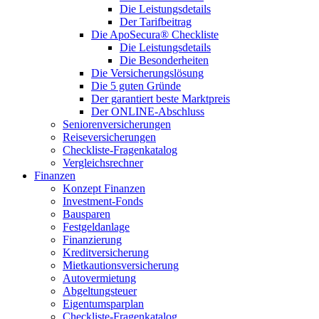
Die Leistungsdetails
Der Tarifbeitrag
Die ApoSecura® Checkliste
Die Leistungsdetails
Die Besonderheiten
Die Versicherungslösung
Die 5 guten Gründe
Der garantiert beste Marktpreis
Der ONLINE-Abschluss
Seniorenversicherungen
Reiseversicherungen
Checkliste-Fragenkatalog
Vergleichsrechner
Finanzen
Konzept Finanzen
Investment-Fonds
Bausparen
Festgeldanlage
Finanzierung
Kreditversicherung
Mietkautionsversicherung
Autovermietung
Abgeltungsteuer
Eigentumsparplan
Checkliste-Fragenkatalog