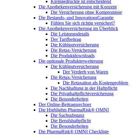
Kleingedruckte ist entscheidend
Die Apothekenversicherung mit Konzept
Die Versicherung ohne Kompromisse
Die Bestands- und InnovationsGarantie
Fühlen Sie sich richtig versichert?
Die Apothekenversicherung im Überblick
Die Leistungsdetails
Der Tarifbeitrag
Die Kühlgutversicherung
Die Retax-Versicherung
Die Produktdownloads
Die optionale Produkterweiterung
Die Kühlgutversicherung
Der Verderb von Waren
Die Retax-Versicherung
Die Retaxation als Kostenproblem
Die Nachhaftung in der Haftpflicht
Die Privathaftpflichtversicherung
Die Besonderheiten
Der Online-Beitragsrechner
Die Highlights PharmaRisk® OMNI
Die Sachsubstanz
Die Berufshaftpflicht
Die Besonderheiten
Die PharmaRisk® OMNI Checkliste