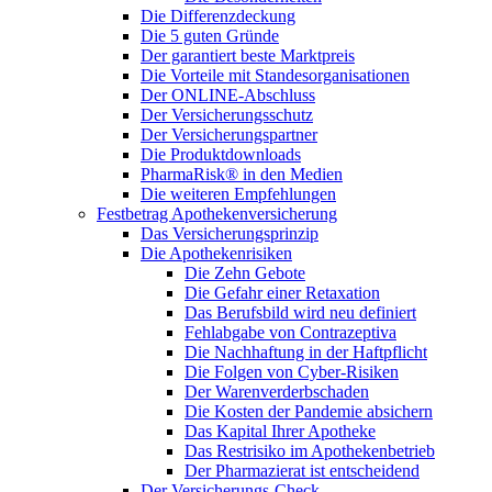
Die Differenzdeckung
Die 5 guten Gründe
Der garantiert beste Marktpreis
Die Vorteile mit Standesorganisationen
Der ONLINE-Abschluss
Der Versicherungsschutz
Der Versicherungspartner
Die Produktdownloads
PharmaRisk® in den Medien
Die weiteren Empfehlungen
Festbetrag Apothekenversicherung
Das Versicherungsprinzip
Die Apothekenrisiken
Die Zehn Gebote
Die Gefahr einer Retaxation
Das Berufsbild wird neu definiert
Fehlabgabe von Contrazeptiva
Die Nachhaftung in der Haftpflicht
Die Folgen von Cyber-Risiken
Der Warenverderbschaden
Die Kosten der Pandemie absichern
Das Kapital Ihrer Apotheke
Das Restrisiko im Apothekenbetrieb
Der Pharmazierat ist entscheidend
Der Versicherungs-Check