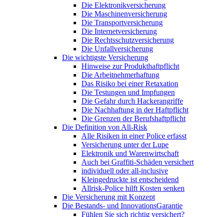
Die Elektronikversicherung
Die Maschinenversicherung
Die Transportversicherung
Die Internetversicherung
Die Rechtsschutzversicherung
Die Unfallversicherung
Die wichtigste Versicherung
Hinweise zur Produkthaftpflicht
Die Arbeitnehmerhaftung
Das Risiko bei einer Retaxation
Die Testungen und Impfungen
Die Gefahr durch Hackerangriffe
Die Nachhaftung in der Haftpflicht
Die Grenzen der Berufshaftpflicht
Die Definition von All-Risk
Alle Risiken in einer Police erfasst
Versicherung unter der Lupe
Elektronik und Warenwirtschaft
Auch bei Graffiti-Schäden versichert
individuell oder all-inclusive
Kleingedruckte ist entscheidend
Allrisk-Police hilft Kosten senken
Die Versicherung mit Konzept
Die Bestands- und InnovationsGarantie
Fühlen Sie sich richtig versichert?