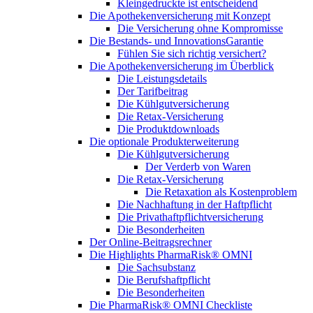
Kleingedruckte ist entscheidend
Die Apothekenversicherung mit Konzept
Die Versicherung ohne Kompromisse
Die Bestands- und InnovationsGarantie
Fühlen Sie sich richtig versichert?
Die Apothekenversicherung im Überblick
Die Leistungsdetails
Der Tarifbeitrag
Die Kühlgutversicherung
Die Retax-Versicherung
Die Produktdownloads
Die optionale Produkterweiterung
Die Kühlgutversicherung
Der Verderb von Waren
Die Retax-Versicherung
Die Retaxation als Kostenproblem
Die Nachhaftung in der Haftpflicht
Die Privathaftpflichtversicherung
Die Besonderheiten
Der Online-Beitragsrechner
Die Highlights PharmaRisk® OMNI
Die Sachsubstanz
Die Berufshaftpflicht
Die Besonderheiten
Die PharmaRisk® OMNI Checkliste