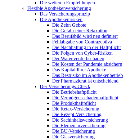
Die weiteren Empfehlungen
Flexible Apothekenversicherung
Das Versicherungsprinzip
Die Apothekenrisiken
Die Zehn Gebote
Die Gefahr einer Retaxation
Das Berufsbild wird neu definiert
Fehlabgabe von Contrazeptiva
Die Nachhaftung in der Haftpflicht
Die Folgen von Cyber-Risiken
Der Warenverderbschaden
Die Kosten der Pandemie absichern
Das Kapital Ihrer Apotheke
Das Restrisiko im Apothekenbetrieb
Der Pharmazierat ist entscheidend
Der Versicherungs-Check
Die Betriebshaftpflicht
Die Vermögensschadenhaftpflicht
Die Produkthaftpflicht
Die Retax-Versicherung
Die Rezept-Versicherung
Die Sachinhaltsversicherung
Die Elementarversicherung
Die BU-Versicherung
Die Glasversicherung