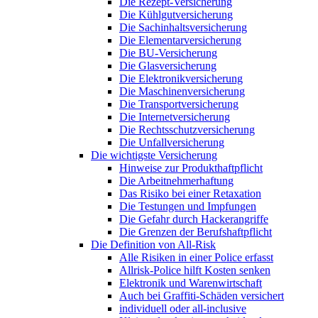
Die Rezept-Versicherung
Die Kühlgutversicherung
Die Sachinhaltsversicherung
Die Elementarversicherung
Die BU-Versicherung
Die Glasversicherung
Die Elektronikversicherung
Die Maschinenversicherung
Die Transportversicherung
Die Internetversicherung
Die Rechtsschutzversicherung
Die Unfallversicherung
Die wichtigste Versicherung
Hinweise zur Produkthaftpflicht
Die Arbeitnehmerhaftung
Das Risiko bei einer Retaxation
Die Testungen und Impfungen
Die Gefahr durch Hackerangriffe
Die Grenzen der Berufshaftpflicht
Die Definition von All-Risk
Alle Risiken in einer Police erfasst
Allrisk-Police hilft Kosten senken
Elektronik und Warenwirtschaft
Auch bei Graffiti-Schäden versichert
individuell oder all-inclusive