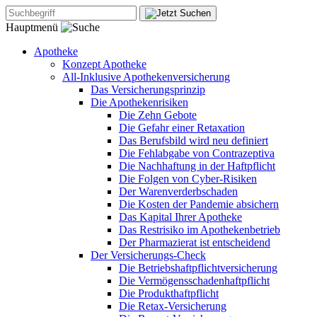
Hauptmenü
Apotheke
Konzept Apotheke
All-Inklusive Apothekenversicherung
Das Versicherungsprinzip
Die Apothekenrisiken
Die Zehn Gebote
Die Gefahr einer Retaxation
Das Berufsbild wird neu definiert
Die Fehlabgabe von Contrazeptiva
Die Nachhaftung in der Haftpflicht
Die Folgen von Cyber-Risiken
Der Warenverderbschaden
Die Kosten der Pandemie absichern
Das Kapital Ihrer Apotheke
Das Restrisiko im Apothekenbetrieb
Der Pharmazierat ist entscheidend
Der Versicherungs-Check
Die Betriebshaftpflichtversicherung
Die Vermögensschadenhaftpflicht
Die Produkthaftpflicht
Die Retax-Versicherung