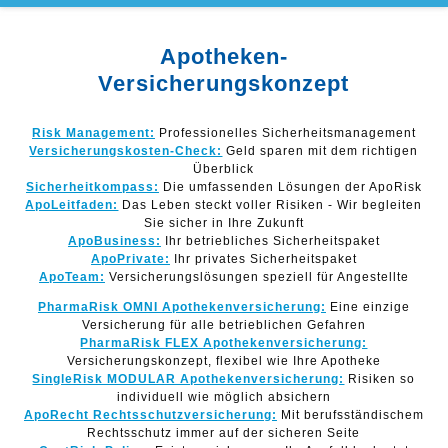
Apotheken-
Versicherungskonzept
Risk Management:
Professionelles Sicherheitsmanagement
Versicherungskosten-Check:
Geld sparen mit dem richtigen
Überblick
Sicherheitkompass:
Die umfassenden Lösungen der ApoRisk
ApoLeitfaden:
Das Leben steckt voller Risiken - Wir begleiten
Sie sicher in Ihre Zukunft
ApoBusiness:
Ihr betriebliches Sicherheitspaket
ApoPrivate:
Ihr privates Sicherheitspaket
ApoTeam:
Versicherungslösungen speziell für Angestellte
PharmaRisk OMNI Apothekenversicherung:
Eine einzige
Versicherung für alle betrieblichen Gefahren
PharmaRisk FLEX Apothekenversicherung:
Versicherungskonzept, flexibel wie Ihre Apotheke
SingleRisk MODULAR Apothekenversicherung:
Risiken so
individuell wie möglich absichern
ApoRecht Rechtsschutzversicherung:
Mit berufsständischem
Rechtsschutz immer auf der sicheren Seite