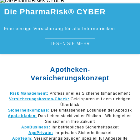
Die PharmaRisk® CYBER
Eine einzige Versicherung für alle Internetrisiken
LESEN SIE MEHR
Apotheken-
Versicherungskonzept
Risk Management:
Professionelles Sicherheitsmanagement
Versicherungskosten-Check:
Geld sparen mit dem richtigen
Überblick
Sicherheitkompass:
Die umfassenden Lösungen der ApoRisk
ApoLeitfaden:
Das Leben steckt voller Risiken - Wir begleiten
Sie sicher in Ihre Zukunft
ApoBusiness:
Ihr betriebliches Sicherheitspaket
ApoPrivate:
Ihr privates Sicherheitspaket
ApoTeam:
Versicherungslösungen speziell für Angestellte