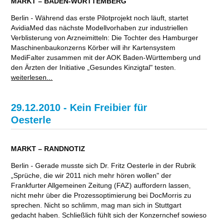
MARKT – BADEN-WÜRTTEMBERG
Berlin - Während das erste Pilotprojekt noch läuft, startet
AvidiaMed das nächste Modellvorhaben zur industriellen
Verblisterung von Arzneimitteln: Die Tochter des Hamburger
Maschinenbaukonzerns Körber will ihr Kartensystem
MediFalter zusammen mit der AOK Baden-Württemberg und
den Ärzten der Initiative „Gesundes Kinzigtal" testen.
weiterlesen...
29.12.2010 - Kein Freibier für
Oesterle
MARKT – RANDNOTIZ
Berlin - Gerade musste sich Dr. Fritz Oesterle in der Rubrik
„Sprüche, die wir 2011 nich mehr hören wollen" der
Frankfurter Allgemeinen Zeitung (FAZ) auffordern lassen,
nicht mehr über die Prozessoptimierung bei DocMorris zu
sprechen. Nicht so schlimm, mag man sich in Stuttgart
gedacht haben. Schließlich fühlt sich der Konzernchef sowieso