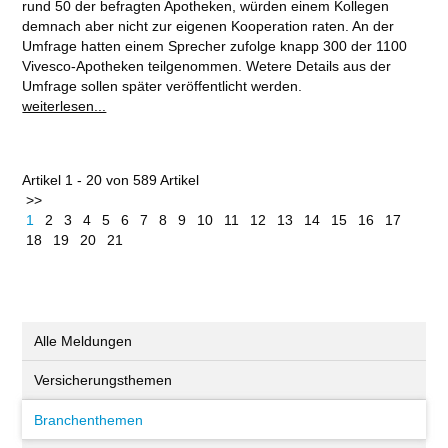
rund 50 der befragten Apotheken, würden einem Kollegen
demnach aber nicht zur eigenen Kooperation raten. An der
Umfrage hatten einem Sprecher zufolge knapp 300 der 1100
Vivesco-Apotheken teilgenommen. Wetere Details aus der
Umfrage sollen später veröffentlicht werden.
weiterlesen...
Artikel 1 - 20 von 589 Artikel
>>
1
2
3
4
5
6
7
8
9
10
11
12
13
14
15
16
17
18
19
20
21
Alle Meldungen
Versicherungsthemen
Branchenthemen