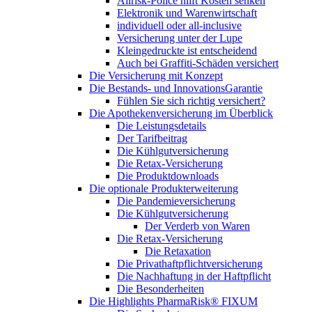
Allrisk-Police hilft Kosten senken
Elektronik und Warenwirtschaft
individuell oder all-inclusive
Versicherung unter der Lupe
Kleingedruckte ist entscheidend
Auch bei Graffiti-Schäden versichert
Die Versicherung mit Konzept
Die Bestands- und InnovationsGarantie
Fühlen Sie sich richtig versichert?
Die Apothekenversicherung im Überblick
Die Leistungsdetails
Der Tarifbeitrag
Die Kühlgutversicherung
Die Retax-Versicherung
Die Produktdownloads
Die optionale Produkterweiterung
Die Pandemieversicherung
Die Kühlgutversicherung
Der Verderb von Waren
Die Retax-Versicherung
Die Retaxation
Die Privathaftpflichtversicherung
Die Nachhaftung in der Haftpflicht
Die Besonderheiten
Die Highlights PharmaRisk® FIXUM