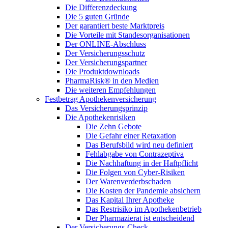
Die Differenzdeckung
Die 5 guten Gründe
Der garantiert beste Marktpreis
Die Vorteile mit Standesorganisationen
Der ONLINE-Abschluss
Der Versicherungsschutz
Der Versicherungspartner
Die Produktdownloads
PharmaRisk® in den Medien
Die weiteren Empfehlungen
Festbetrag Apothekenversicherung
Das Versicherungsprinzip
Die Apothekenrisiken
Die Zehn Gebote
Die Gefahr einer Retaxation
Das Berufsbild wird neu definiert
Fehlabgabe von Contrazeptiva
Die Nachhaftung in der Haftpflicht
Die Folgen von Cyber-Risiken
Der Warenverderbschaden
Die Kosten der Pandemie absichern
Das Kapital Ihrer Apotheke
Das Restrisiko im Apothekenbetrieb
Der Pharmazierat ist entscheidend
Der Versicherungs-Check