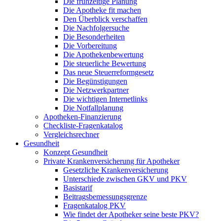
Die frühzeitige Planung
Die Apotheke fit machen
Den Überblick verschaffen
Die Nachfolgersuche
Die Besonderheiten
Die Vorbereitung
Die Apothekenbewertung
Die steuerliche Bewertung
Das neue Steuerreformgesetz
Die Begünstigungen
Die Netzwerkpartner
Die wichtigen Internetlinks
Die Notfallplanung
Apotheken-Finanzierung
Checkliste-Fragenkatalog
Vergleichsrechner
Gesundheit
Konzept Gesundheit
Private Krankenversicherung für Apotheker
Gesetzliche Krankenversicherung
Unterschiede zwischen GKV und PKV
Basistarif
Beitragsbemessungsgrenze
Fragenkatalog PKV
Wie findet der Apotheker seine beste PKV?