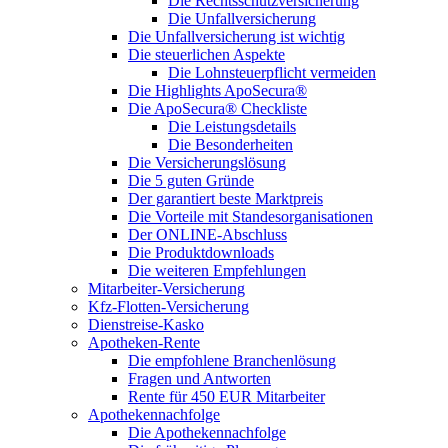
Die Rechtsschutzversicherung
Die Unfallversicherung
Die Unfallversicherung ist wichtig
Die steuerlichen Aspekte
Die Lohnsteuerpflicht vermeiden
Die Highlights ApoSecura®
Die ApoSecura® Checkliste
Die Leistungsdetails
Die Besonderheiten
Die Versicherungslösung
Die 5 guten Gründe
Der garantiert beste Marktpreis
Die Vorteile mit Standesorganisationen
Der ONLINE-Abschluss
Die Produktdownloads
Die weiteren Empfehlungen
Mitarbeiter-Versicherung
Kfz-Flotten-Versicherung
Dienstreise-Kasko
Apotheken-Rente
Die empfohlene Branchenlösung
Fragen und Antworten
Rente für 450 EUR Mitarbeiter
Apothekennachfolge
Die Apothekennachfolge