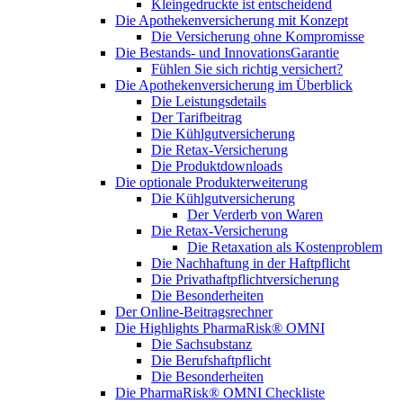
Kleingedruckte ist entscheidend
Die Apothekenversicherung mit Konzept
Die Versicherung ohne Kompromisse
Die Bestands- und InnovationsGarantie
Fühlen Sie sich richtig versichert?
Die Apothekenversicherung im Überblick
Die Leistungsdetails
Der Tarifbeitrag
Die Kühlgutversicherung
Die Retax-Versicherung
Die Produktdownloads
Die optionale Produkterweiterung
Die Kühlgutversicherung
Der Verderb von Waren
Die Retax-Versicherung
Die Retaxation als Kostenproblem
Die Nachhaftung in der Haftpflicht
Die Privathaftpflichtversicherung
Die Besonderheiten
Der Online-Beitragsrechner
Die Highlights PharmaRisk® OMNI
Die Sachsubstanz
Die Berufshaftpflicht
Die Besonderheiten
Die PharmaRisk® OMNI Checkliste