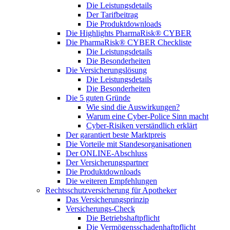
Die Leistungsdetails
Der Tarifbeitrag
Die Produktdownloads
Die Highlights PharmaRisk® CYBER
Die PharmaRisk® CYBER Checkliste
Die Leistungsdetails
Die Besonderheiten
Die Versicherungslösung
Die Leistungsdetails
Die Besonderheiten
Die 5 guten Gründe
Wie sind die Auswirkungen?
Warum eine Cyber-Police Sinn macht
Cyber-Risiken verständlich erklärt
Der garantiert beste Marktpreis
Die Vorteile mit Standesorganisationen
Der ONLINE-Abschluss
Der Versicherungspartner
Die Produktdownloads
Die weiteren Empfehlungen
Rechtsschutzversicherung für Apotheker
Das Versicherungsprinzip
Versicherungs-Check
Die Betriebshaftpflicht
Die Vermögensschadenhaftpflicht