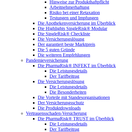
Hinweise zur Produkthaftpflicht
Arbeitnehmerhaftung
Risiko bei einer Retaxation
Testungen und Impfungen
Die Apothekenversicherung im Überblick
Die Highlights SingleRisk® Modular
Die SingleRisk® Checkliste
Die Versicherungslösung
Der garantiert beste Marktpreis
Die 5 guten Gründe
Die weiteren Empfehlungen
Pandemieversicherung
Die PharmaRisk® INFEKT im Überblick
Die Leistungsdetails
Der Tarifbeitrag
Die Versicherungslösung
Die Leistungsdetails
Die Besonderheiten
Die Vorteile mit Standesorganisationen
Der Versicherungsschutz
Die Produktdownloads
Vertrauensschaden-Versicherung
Die PharmaRisk® TRUST im Überblick
Die Leistungsdetails
Der Tarifbeitrag