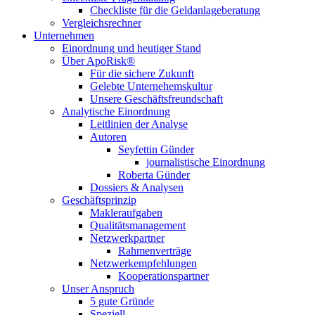
Checkliste für die Geldanlageberatung
Vergleichsrechner
Unternehmen
Einordnung und heutiger Stand
Über ApoRisk®
Für die sichere Zukunft
Gelebte Unternehemskultur
Unsere Geschäftsfreundschaft
Analytische Einordnung
Leitlinien der Analyse
Autoren
Seyfettin Günder
journalistische Einordnung
Roberta Günder
Dossiers & Analysen
Geschäftsprinzip
Makleraufgaben
Qualitätsmanagement
Netzwerkpartner
Rahmenverträge
Netzwerkempfehlungen
Kooperationspartner
Unser Anspruch
5 gute Gründe
Speziell