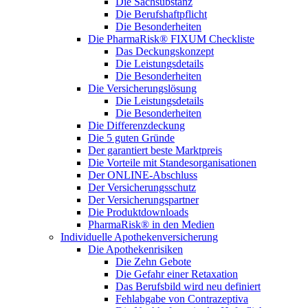
Die Sachsubstanz
Die Berufshaftpflicht
Die Besonderheiten
Die PharmaRisk® FIXUM Checkliste
Das Deckungskonzept
Die Leistungsdetails
Die Besonderheiten
Die Versicherungslösung
Die Leistungsdetails
Die Besonderheiten
Die Differenzdeckung
Die 5 guten Gründe
Der garantiert beste Marktpreis
Die Vorteile mit Standesorganisationen
Der ONLINE-Abschluss
Der Versicherungsschutz
Der Versicherungspartner
Die Produktdownloads
PharmaRisk® in den Medien
Individuelle Apothekenversicherung
Die Apothekenrisiken
Die Zehn Gebote
Die Gefahr einer Retaxation
Das Berufsbild wird neu definiert
Fehlabgabe von Contrazeptiva