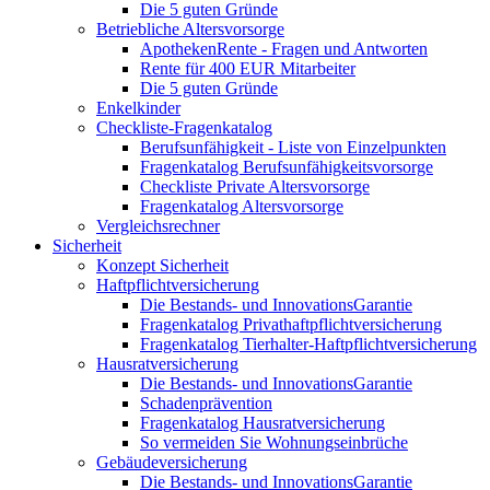
Die 5 guten Gründe
Betriebliche Altersvorsorge
ApothekenRente - Fragen und Antworten
Rente für 400 EUR Mitarbeiter
Die 5 guten Gründe
Enkelkinder
Checkliste-Fragenkatalog
Berufsunfähigkeit - Liste von Einzelpunkten
Fragenkatalog Berufsunfähigkeitsvorsorge
Checkliste Private Altersvorsorge
Fragenkatalog Altersvorsorge
Vergleichsrechner
Sicherheit
Konzept Sicherheit
Haftpflichtversicherung
Die Bestands- und InnovationsGarantie
Fragenkatalog Privathaftpflichtversicherung
Fragenkatalog Tierhalter-Haftpflichtversicherung
Hausratversicherung
Die Bestands- und InnovationsGarantie
Schadenprävention
Fragenkatalog Hausratversicherung
So vermeiden Sie Wohnungseinbrüche
Gebäudeversicherung
Die Bestands- und InnovationsGarantie