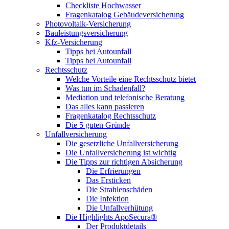
Checkliste Hochwasser
Fragenkatalog Gebäudeversicherung
Photovoltaik-Versicherung
Bauleistungsversicherung
Kfz-Versicherung
Tipps bei Autounfall
Tipps bei Autounfall
Rechtsschutz
Welche Vorteile eine Rechtsschutz bietet
Was tun im Schadenfall?
Mediation und telefonische Beratung
Das alles kann passieren
Fragenkatalog Rechtsschutz
Die 5 guten Gründe
Unfallversicherung
Die gesetzliche Unfallversicherung
Die Unfallversicherung ist wichtig
Die Tipps zur richtigen Absicherung
Die Erfrierungen
Das Ersticken
Die Strahlenschäden
Die Infektion
Die Unfallverhütung
Die Highlights ApoSecura®
Der Produktdetails