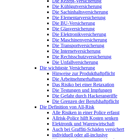
Die Rezept-Versicherung
Die Kühlgutversicherung
Die Sachinhaltsversicherung
Die Elementarversicherung
Die BU-Versicherung
Die Glasversicherung
Die Elektronikversicherung
Die Maschinenversicherung
Die Transportversicherung
Die Internetversicherung
Die Rechtsschutzversicherung
Die Unfallversicherung
Die wichtigste Versicherung
Hinweise zur Produkthaftpflicht
Die Arbeitnehmerhaftung
Das Risiko bei einer Retaxation
Die Testungen und Impfungen
Die Gefahr durch Hackerangriffe
Die Grenzen der Berufshaftpflicht
Die Definition von All-Risk
Alle Risiken in einer Police erfasst
Allrisk-Police hilft Kosten senken
Elektronik und Warenwirtschaft
Auch bei Graffiti-Schäden versichert
individuell oder all-inclusive