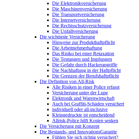
Die Elektronikversicherung
Die Maschinenversicherung
Die Transportversicherung
Die Internetversicherung
Die Rechtsschutzversicherung
Die Unfallversicherung
Die wichtigste Versicherung
Hinweise zur Produkthaftpflicht
Die Arbeitnehmerhaftung
Das Risiko bei einer Retaxation
Die Testungen und Impfungen
Die Gefahr durch Hackerangriffe
Die Nachhaftung in der Haftpflicht
Die Grenzen der Berufshaftpflicht
Die Definition von All-Risk
Alle Risiken in einer Police erfasst
Versicherung unter der Lupe
Elektronik und Warenwirtschaft
Auch bei Graffiti-Schäden versichert
individuell oder all-inclusive
Kleingedruckte ist entscheidend
Allrisk-Police hilft Kosten senken
Die Versicherung mit Konzept
Die Bestands- und InnovationsGarantie
Fühlen Sie sich richtig versichert?