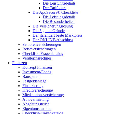
Die Leistungsdetails
Der Tarifbeitrag
Die ApoSecura® Checkliste
Die Leistungsdetails
Die Besonderheiten
Die Versicherungslösung
Die 5 guten Gründe
Der garantiert beste Marktpreis
Der ONLINE-Abschluss
Seniorenversicherungen
Reiseversicherungen
Checkliste-Fragenkatalog
Vergleichsrechner
Finanzen
Konzept Finanzen
Investment-Fonds
Bausparen
Festgeldanlage
Finanzierung
Kreditversicherung
Mietkautionsversicherung
Autovermietung
Abgeltungsteuer
Eigentumsparplan
Checkliste-Fragenkatalog