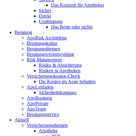
Das Konzept für Apotheker
Sicher
Direkt
Unabhängig
Das Beste oder nichts
Beratung
ApoRisk Architektur
Beratungskultur
Beratungsthemen
Beratungsverantwortung
Risk Management
Risiko & Absicherung
Risiken in Apotheken
Versicherungskosten-Check
Die Kosten im Auge behalten
ApoLeitfaden
Sicherheitskompass
ApoBusiness
ApoPrivate
ApoTeam
Beratungsservice
Aktuell
Versicherungsthemen
Apotheke