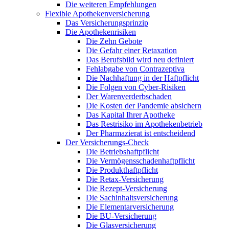
Die weiteren Empfehlungen
Flexible Apothekenversicherung
Das Versicherungsprinzip
Die Apothekenrisiken
Die Zehn Gebote
Die Gefahr einer Retaxation
Das Berufsbild wird neu definiert
Fehlabgabe von Contrazeptiva
Die Nachhaftung in der Haftpflicht
Die Folgen von Cyber-Risiken
Der Warenverderbschaden
Die Kosten der Pandemie absichern
Das Kapital Ihrer Apotheke
Das Restrisiko im Apothekenbetrieb
Der Pharmazierat ist entscheidend
Der Versicherungs-Check
Die Betriebshaftpflicht
Die Vermögensschadenhaftpflicht
Die Produkthaftpflicht
Die Retax-Versicherung
Die Rezept-Versicherung
Die Sachinhaltsversicherung
Die Elementarversicherung
Die BU-Versicherung
Die Glasversicherung