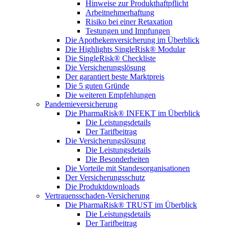
Hinweise zur Produkthaftpflicht
Arbeitnehmerhaftung
Risiko bei einer Retaxation
Testungen und Impfungen
Die Apothekenversicherung im Überblick
Die Highlights SingleRisk® Modular
Die SingleRisk® Checkliste
Die Versicherungslösung
Der garantiert beste Marktpreis
Die 5 guten Gründe
Die weiteren Empfehlungen
Pandemieversicherung
Die PharmaRisk® INFEKT im Überblick
Die Leistungsdetails
Der Tarifbeitrag
Die Versicherungslösung
Die Leistungsdetails
Die Besonderheiten
Die Vorteile mit Standesorganisationen
Der Versicherungsschutz
Die Produktdownloads
Vertrauensschaden-Versicherung
Die PharmaRisk® TRUST im Überblick
Die Leistungsdetails
Der Tarifbeitrag