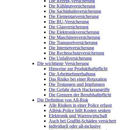
Die Rezept-Versicherung
Die Kühlgutversicherung
Die Sachinhaltsversicherung
Die Elementarversicherung
Die BU-Versicherung
Die Glasversicherung
Die Elektronikversicherung
Die Maschinenversicherung
Die Transportversicherung
Die Internetversicherung
Die Rechtsschutzversicherung
Die Unfallversicherung
Die wichtigste Versicherung
Hinweise zur Produkthaftpflicht
Die Arbeitnehmerhaftung
Das Risiko bei einer Retaxation
Die Testungen und Impfungen
Die Gefahr durch Hackerangriffe
Die Grenzen der Berufshaftpflicht
Die Definition von All-Risk
Alle Risiken in einer Police erfasst
Allrisk-Police hilft Kosten senken
Elektronik und Warenwirtschaft
Auch bei Graffiti-Schäden versichert
individuell oder all-inclusive