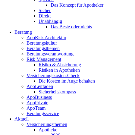
Das Konzept für Apotheker
Sicher
Direkt
Unabhängig
Das Beste oder nichts
Beratung
ApoRisk Architektur
Beratungskultur
Beratungsthemen
Beratungsverantwortung
Risk Management
Risiko & Absicherung
Risiken in Apotheken
Versicherungskosten-Check
Die Kosten im Auge behalten
ApoLeitfaden
Sicherheitskompass
ApoBusiness
ApoPrivate
ApoTeam
Beratungsservice
Aktuell
Versicherungsthemen
Apotheke