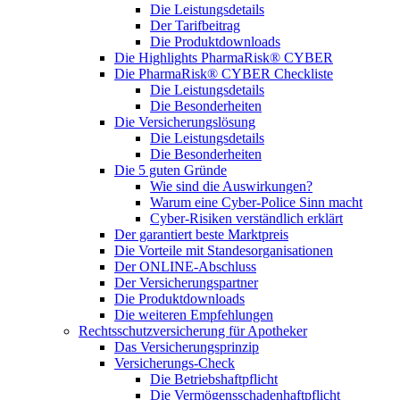
Die Leistungsdetails
Der Tarifbeitrag
Die Produktdownloads
Die Highlights PharmaRisk® CYBER
Die PharmaRisk® CYBER Checkliste
Die Leistungsdetails
Die Besonderheiten
Die Versicherungslösung
Die Leistungsdetails
Die Besonderheiten
Die 5 guten Gründe
Wie sind die Auswirkungen?
Warum eine Cyber-Police Sinn macht
Cyber-Risiken verständlich erklärt
Der garantiert beste Marktpreis
Die Vorteile mit Standesorganisationen
Der ONLINE-Abschluss
Der Versicherungspartner
Die Produktdownloads
Die weiteren Empfehlungen
Rechtsschutzversicherung für Apotheker
Das Versicherungsprinzip
Versicherungs-Check
Die Betriebshaftpflicht
Die Vermögensschadenhaftpflicht