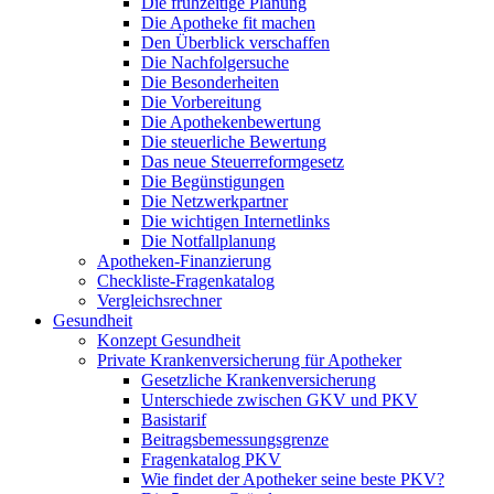
Die frühzeitige Planung
Die Apotheke fit machen
Den Überblick verschaffen
Die Nachfolgersuche
Die Besonderheiten
Die Vorbereitung
Die Apothekenbewertung
Die steuerliche Bewertung
Das neue Steuerreformgesetz
Die Begünstigungen
Die Netzwerkpartner
Die wichtigen Internetlinks
Die Notfallplanung
Apotheken-Finanzierung
Checkliste-Fragenkatalog
Vergleichsrechner
Gesundheit
Konzept Gesundheit
Private Krankenversicherung für Apotheker
Gesetzliche Krankenversicherung
Unterschiede zwischen GKV und PKV
Basistarif
Beitragsbemessungsgrenze
Fragenkatalog PKV
Wie findet der Apotheker seine beste PKV?