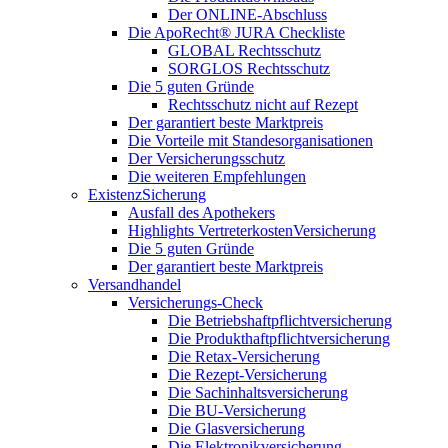
Der ONLINE-Abschluss
Die ApoRecht® JURA Checkliste
GLOBAL Rechtsschutz
SORGLOS Rechtsschutz
Die 5 guten Gründe
Rechtsschutz nicht auf Rezept
Der garantiert beste Marktpreis
Die Vorteile mit Standesorganisationen
Der Versicherungsschutz
Die weiteren Empfehlungen
ExistenzSicherung
Ausfall des Apothekers
Highlights VertreterkostenVersicherung
Die 5 guten Gründe
Der garantiert beste Marktpreis
Versandhandel
Versicherungs-Check
Die Betriebshaftpflichtversicherung
Die Produkthaftpflichtversicherung
Die Retax-Versicherung
Die Rezept-Versicherung
Die Sachinhaltsversicherung
Die BU-Versicherung
Die Glasversicherung
Die Elektronikversicherung