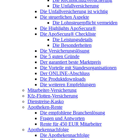
Die Rechtsschutzversicherung
Die Unfallversicherung
Die Unfallversicherung ist wichtig
Die steuerlichen Aspekte
Die Lohnsteuerpflicht vermeiden
Die Highlights ApoSecura®
Die ApoSecura® Checkliste
Die Leistungsdetails
Die Besonderheiten
Die Versicherungslösung
Die 5 guten Gründe
Der garantiert beste Marktpreis
Die Vorteile mit Standesorganisationen
Der ONLINE-Abschluss
Die Produktdownloads
Die weiteren Empfehlungen
Mitarbeiter-Versicherung
Kfz-Flotten-Versicherung
Dienstreise-Kasko
Apotheken-Rente
Die empfohlene Branchenlösung
Fragen und Antworten
Rente für 450 EUR Mitarbeiter
Apothekennachfolge
Die Apothekennachfolge