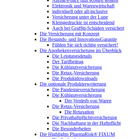
Allrisk-Police hilft Kosten senken
Elektronik und Warenwirtschaft
individuell oder all-inclusive
Versicherung unter der Lupe
Kleingedruckte ist entscheidend
Auch bei Graffiti-Schäden versichert
Die Versicherung mit Konzept
Die Bestands- und InnovationsGarantie
Fühlen Sie sich richtig versichert?
Die Apothekenversicherung im Überblick
Die Leistungsdetails
Der Tarifbeitrag
Die Kühlgutversicherung
Die Retax-Versicherung
Die Produktdownloads
Die optionale Produkterweiterung
Die Pandemieversicherung
Die Kühlgutversicherung
Der Verderb von Waren
Die Retax-Versicherung
Die Retaxation
Die Privathaftpflichtversicherung
Die Nachhaftung in der Haftpflicht
Die Besonderheiten
Die Highlights PharmaRisk® FIXUM