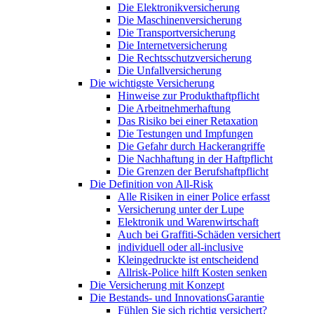
Die Elektronikversicherung
Die Maschinenversicherung
Die Transportversicherung
Die Internetversicherung
Die Rechtsschutzversicherung
Die Unfallversicherung
Die wichtigste Versicherung
Hinweise zur Produkthaftpflicht
Die Arbeitnehmerhaftung
Das Risiko bei einer Retaxation
Die Testungen und Impfungen
Die Gefahr durch Hackerangriffe
Die Nachhaftung in der Haftpflicht
Die Grenzen der Berufshaftpflicht
Die Definition von All-Risk
Alle Risiken in einer Police erfasst
Versicherung unter der Lupe
Elektronik und Warenwirtschaft
Auch bei Graffiti-Schäden versichert
individuell oder all-inclusive
Kleingedruckte ist entscheidend
Allrisk-Police hilft Kosten senken
Die Versicherung mit Konzept
Die Bestands- und InnovationsGarantie
Fühlen Sie sich richtig versichert?