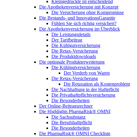
Kleingedruckte ist entscheidend
Die Apothekenversicherung mit Konzept
Die Versicherung ohne Kompromisse
Die Bestands- und InnovationsGarantie
Fühlen Sie sich richtig versichert?
Die Apothekenversicherung im Überblick
Die Leistungsdetails
Der Tarifbeitrag
Die Kühlgutversicherung
Die Retax-Versicherung
Die Produktdownloads
Die optionale Produkterweiterung
Die Kühlgutversicherung
Der Verderb von Waren
Die Retax-Versicherung
Die Retaxation als Kostenproblem
Die Nachhaftung in der Haftpflicht
Die Privathaftpflichtversicherung
Die Besonderheiten
Der Online-Beitragsrechner
Die Highlights PharmaRisk® OMNI
Die Sachsubstanz
Die Berufshaftpflicht
Die Besonderheiten
Die PharmaRisk® OMNI Checkliste