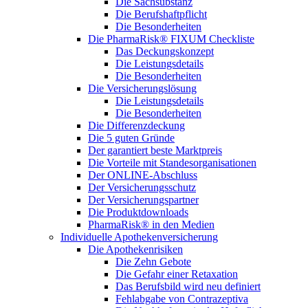
Die Sachsubstanz
Die Berufshaftpflicht
Die Besonderheiten
Die PharmaRisk® FIXUM Checkliste
Das Deckungskonzept
Die Leistungsdetails
Die Besonderheiten
Die Versicherungslösung
Die Leistungsdetails
Die Besonderheiten
Die Differenzdeckung
Die 5 guten Gründe
Der garantiert beste Marktpreis
Die Vorteile mit Standesorganisationen
Der ONLINE-Abschluss
Der Versicherungsschutz
Der Versicherungspartner
Die Produktdownloads
PharmaRisk® in den Medien
Individuelle Apothekenversicherung
Die Apothekenrisiken
Die Zehn Gebote
Die Gefahr einer Retaxation
Das Berufsbild wird neu definiert
Fehlabgabe von Contrazeptiva