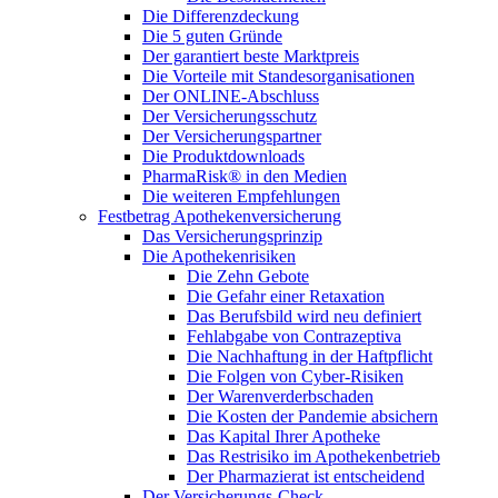
Die Differenzdeckung
Die 5 guten Gründe
Der garantiert beste Marktpreis
Die Vorteile mit Standesorganisationen
Der ONLINE-Abschluss
Der Versicherungsschutz
Der Versicherungspartner
Die Produktdownloads
PharmaRisk® in den Medien
Die weiteren Empfehlungen
Festbetrag Apothekenversicherung
Das Versicherungsprinzip
Die Apothekenrisiken
Die Zehn Gebote
Die Gefahr einer Retaxation
Das Berufsbild wird neu definiert
Fehlabgabe von Contrazeptiva
Die Nachhaftung in der Haftpflicht
Die Folgen von Cyber-Risiken
Der Warenverderbschaden
Die Kosten der Pandemie absichern
Das Kapital Ihrer Apotheke
Das Restrisiko im Apothekenbetrieb
Der Pharmazierat ist entscheidend
Der Versicherungs-Check