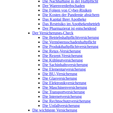
Die Nachhaftung in der Haftpflicht
Der Warenverderbschaden
Die Folgen von Cyber-Risiken
Die Kosten der Pandemie absichern
Das Kapital Ihrer Apotheke
Das Restrisiko im Apothekenbetrieb
Der Pharmazierat ist entscheidend
Der Versicherungs-Check
Die Betriebshaftpflichtversicherung
Die Vermögensschadenhaftpflicht
Die Produkthaftpflichtversicherung
Die Retax-Versicherung
Die Rezept-Versicherung
Die Kühlgutversicherung
Die Sachinhaltsversicherung
Die Elementarversicherung
Die BU-Versicherung
Die Glasversicherung
Die Elektronikversicherung
Die Maschinenversicherung
Die Transportversicherung
Die Internetversicherung
Die Rechtsschutzversicherung
Die Unfallversicherung
Die wichtigste Versicherung