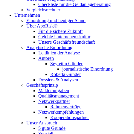
Checkliste für die Geldanlageberatung
Vergleichsrechner
Unternehmen
Einordnung und heutiger Stand
Über ApoRisk®
Für die sichere Zukunft
Gelebte Unternehemskultur
Unsere Geschäftsfreundschaft
Analytische Einordnung
Leitlinien der Analyse
Autoren
Seyfettin Günder
journalistische Einordnung
Roberta Günder
Dossiers & Analysen
Geschäftsprinzip
Makleraufgaben
Qualitätsmanagement
Netzwerkpartner
Rahmenverträge
Netzwerkempfehlungen
Kooperationspartner
Unser Anspruch
5 gute Gründe
Speziell