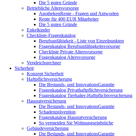
Die 5 guten Gründe
Betriebliche Altersvorsorge
ApothekenRente - Fragen und Antworten
Rente für 400 EUR Mitarbeiter
Die 5 guten Gründe
Enkelkinder
Checkliste-Fragenkatalog
Berufsunfähigkeit - Liste von Einzelpunkten
Fragenkatalog Berufsunfähigkeitsvorsorge
Checkliste Private Altersvorsorge
Fragenkatalog Altersvorsorge
Vergleichsrechner
Sicherheit
Konzept Sicherheit
Haftpflichtversicherung
Die Bestands- und InnovationsGarantie
Fragenkatalog Privathaftpflichtversicherung
Fragenkatalog Tierhalter-Haftpflichtversicherung
Hausratversicherung
Die Bestands- und InnovationsGarantie
Schadenprävention
Fragenkatalog Hausratversicherung
So vermeiden Sie Wohnungseinbrüche
Gebäudeversicherung
Die Bestands- und InnovationsGarantie