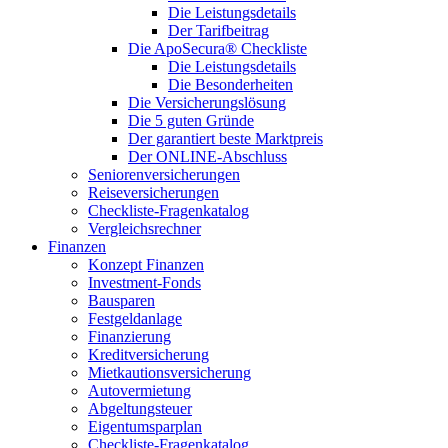
Die Leistungsdetails
Der Tarifbeitrag
Die ApoSecura® Checkliste
Die Leistungsdetails
Die Besonderheiten
Die Versicherungslösung
Die 5 guten Gründe
Der garantiert beste Marktpreis
Der ONLINE-Abschluss
Seniorenversicherungen
Reiseversicherungen
Checkliste-Fragenkatalog
Vergleichsrechner
Finanzen
Konzept Finanzen
Investment-Fonds
Bausparen
Festgeldanlage
Finanzierung
Kreditversicherung
Mietkautionsversicherung
Autovermietung
Abgeltungsteuer
Eigentumsparplan
Checkliste-Fragenkatalog