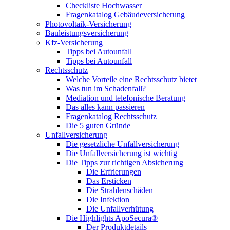
Checkliste Hochwasser
Fragenkatalog Gebäudeversicherung
Photovoltaik-Versicherung
Bauleistungsversicherung
Kfz-Versicherung
Tipps bei Autounfall
Tipps bei Autounfall
Rechtsschutz
Welche Vorteile eine Rechtsschutz bietet
Was tun im Schadenfall?
Mediation und telefonische Beratung
Das alles kann passieren
Fragenkatalog Rechtsschutz
Die 5 guten Gründe
Unfallversicherung
Die gesetzliche Unfallversicherung
Die Unfallversicherung ist wichtig
Die Tipps zur richtigen Absicherung
Die Erfrierungen
Das Ersticken
Die Strahlenschäden
Die Infektion
Die Unfallverhütung
Die Highlights ApoSecura®
Der Produktdetails