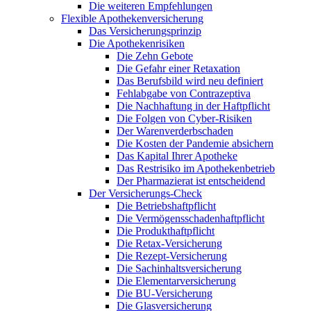
Die weiteren Empfehlungen
Flexible Apothekenversicherung
Das Versicherungsprinzip
Die Apothekenrisiken
Die Zehn Gebote
Die Gefahr einer Retaxation
Das Berufsbild wird neu definiert
Fehlabgabe von Contrazeptiva
Die Nachhaftung in der Haftpflicht
Die Folgen von Cyber-Risiken
Der Warenverderbschaden
Die Kosten der Pandemie absichern
Das Kapital Ihrer Apotheke
Das Restrisiko im Apothekenbetrieb
Der Pharmazierat ist entscheidend
Der Versicherungs-Check
Die Betriebshaftpflicht
Die Vermögensschadenhaftpflicht
Die Produkthaftpflicht
Die Retax-Versicherung
Die Rezept-Versicherung
Die Sachinhaltsversicherung
Die Elementarversicherung
Die BU-Versicherung
Die Glasversicherung