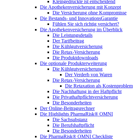
Kleingedruckte ist entscheidend
Die Apothekenversicherung mit Konzept
Die Versicherung ohne Kompromisse
Die Bestands- und InnovationsGarantie
Fühlen Sie sich richtig versichert?
Die Apothekenversicherung im Überblick
Die Leistungsdetails
Der Tarifbeitrag
Die Kühlgutversicherung
Die Retax-Versicherung
Die Produktdownloads
Die optionale Produkterweiterung
Die Kühlgutversicherung
Der Verderb von Waren
Die Retax-Versicherung
Die Retaxation als Kostenproblem
Die Nachhaftung in der Haftpflicht
Die Privathaftpflichtversicherung
Die Besonderheiten
Der Online-Beitragsrechner
Die Highlights PharmaRisk® OMNI
Die Sachsubstanz
Die Berufshaftpflicht
Die Besonderheiten
Die PharmaRisk® OMNI Checkliste