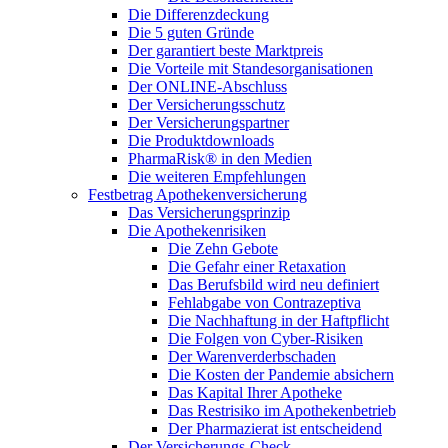
Die Differenzdeckung
Die 5 guten Gründe
Der garantiert beste Marktpreis
Die Vorteile mit Standesorganisationen
Der ONLINE-Abschluss
Der Versicherungsschutz
Der Versicherungspartner
Die Produktdownloads
PharmaRisk® in den Medien
Die weiteren Empfehlungen
Festbetrag Apothekenversicherung
Das Versicherungsprinzip
Die Apothekenrisiken
Die Zehn Gebote
Die Gefahr einer Retaxation
Das Berufsbild wird neu definiert
Fehlabgabe von Contrazeptiva
Die Nachhaftung in der Haftpflicht
Die Folgen von Cyber-Risiken
Der Warenverderbschaden
Die Kosten der Pandemie absichern
Das Kapital Ihrer Apotheke
Das Restrisiko im Apothekenbetrieb
Der Pharmazierat ist entscheidend
Der Versicherungs-Check