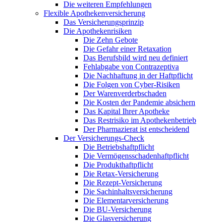
Die weiteren Empfehlungen
Flexible Apothekenversicherung
Das Versicherungsprinzip
Die Apothekenrisiken
Die Zehn Gebote
Die Gefahr einer Retaxation
Das Berufsbild wird neu definiert
Fehlabgabe von Contrazeptiva
Die Nachhaftung in der Haftpflicht
Die Folgen von Cyber-Risiken
Der Warenverderbschaden
Die Kosten der Pandemie absichern
Das Kapital Ihrer Apotheke
Das Restrisiko im Apothekenbetrieb
Der Pharmazierat ist entscheidend
Der Versicherungs-Check
Die Betriebshaftpflicht
Die Vermögensschadenhaftpflicht
Die Produkthaftpflicht
Die Retax-Versicherung
Die Rezept-Versicherung
Die Sachinhaltsversicherung
Die Elementarversicherung
Die BU-Versicherung
Die Glasversicherung