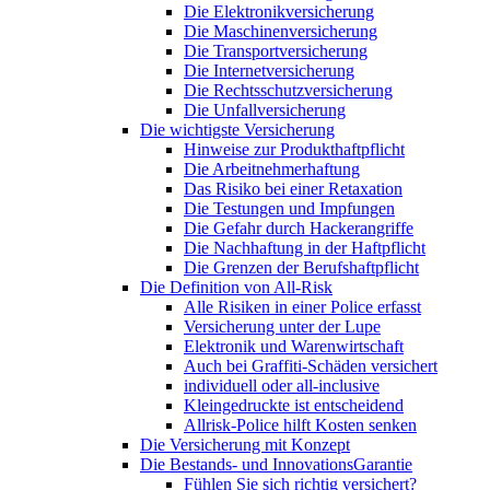
Die Elektronikversicherung
Die Maschinenversicherung
Die Transportversicherung
Die Internetversicherung
Die Rechtsschutzversicherung
Die Unfallversicherung
Die wichtigste Versicherung
Hinweise zur Produkthaftpflicht
Die Arbeitnehmerhaftung
Das Risiko bei einer Retaxation
Die Testungen und Impfungen
Die Gefahr durch Hackerangriffe
Die Nachhaftung in der Haftpflicht
Die Grenzen der Berufshaftpflicht
Die Definition von All-Risk
Alle Risiken in einer Police erfasst
Versicherung unter der Lupe
Elektronik und Warenwirtschaft
Auch bei Graffiti-Schäden versichert
individuell oder all-inclusive
Kleingedruckte ist entscheidend
Allrisk-Police hilft Kosten senken
Die Versicherung mit Konzept
Die Bestands- und InnovationsGarantie
Fühlen Sie sich richtig versichert?