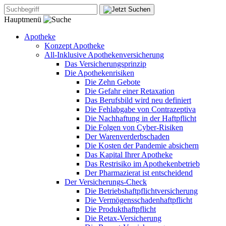
Hauptmenü
Apotheke
Konzept Apotheke
All-Inklusive Apothekenversicherung
Das Versicherungsprinzip
Die Apothekenrisiken
Die Zehn Gebote
Die Gefahr einer Retaxation
Das Berufsbild wird neu definiert
Die Fehlabgabe von Contrazeptiva
Die Nachhaftung in der Haftpflicht
Die Folgen von Cyber-Risiken
Der Warenverderbschaden
Die Kosten der Pandemie absichern
Das Kapital Ihrer Apotheke
Das Restrisiko im Apothekenbetrieb
Der Pharmazierat ist entscheidend
Der Versicherungs-Check
Die Betriebshaftpflichtversicherung
Die Vermögensschadenhaftpflicht
Die Produkthaftpflicht
Die Retax-Versicherung