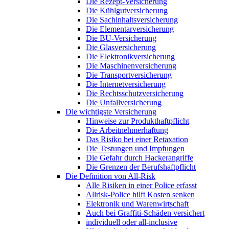
Die Rezept-Versicherung
Die Kühlgutversicherung
Die Sachinhaltsversicherung
Die Elementarversicherung
Die BU-Versicherung
Die Glasversicherung
Die Elektronikversicherung
Die Maschinenversicherung
Die Transportversicherung
Die Internetversicherung
Die Rechtsschutzversicherung
Die Unfallversicherung
Die wichtigste Versicherung
Hinweise zur Produkthaftpflicht
Die Arbeitnehmerhaftung
Das Risiko bei einer Retaxation
Die Testungen und Impfungen
Die Gefahr durch Hackerangriffe
Die Grenzen der Berufshaftpflicht
Die Definition von All-Risk
Alle Risiken in einer Police erfasst
Allrisk-Police hilft Kosten senken
Elektronik und Warenwirtschaft
Auch bei Graffiti-Schäden versichert
individuell oder all-inclusive