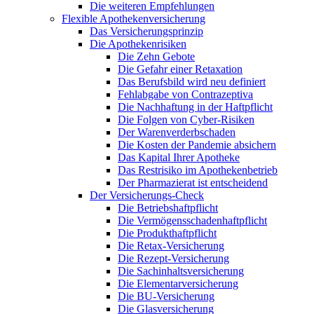
Die weiteren Empfehlungen
Flexible Apothekenversicherung
Das Versicherungsprinzip
Die Apothekenrisiken
Die Zehn Gebote
Die Gefahr einer Retaxation
Das Berufsbild wird neu definiert
Fehlabgabe von Contrazeptiva
Die Nachhaftung in der Haftpflicht
Die Folgen von Cyber-Risiken
Der Warenverderbschaden
Die Kosten der Pandemie absichern
Das Kapital Ihrer Apotheke
Das Restrisiko im Apothekenbetrieb
Der Pharmazierat ist entscheidend
Der Versicherungs-Check
Die Betriebshaftpflicht
Die Vermögensschadenhaftpflicht
Die Produkthaftpflicht
Die Retax-Versicherung
Die Rezept-Versicherung
Die Sachinhaltsversicherung
Die Elementarversicherung
Die BU-Versicherung
Die Glasversicherung