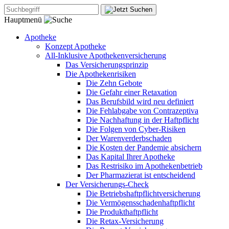
Hauptmenü
Apotheke
Konzept Apotheke
All-Inklusive Apothekenversicherung
Das Versicherungsprinzip
Die Apothekenrisiken
Die Zehn Gebote
Die Gefahr einer Retaxation
Das Berufsbild wird neu definiert
Die Fehlabgabe von Contrazeptiva
Die Nachhaftung in der Haftpflicht
Die Folgen von Cyber-Risiken
Der Warenverderbschaden
Die Kosten der Pandemie absichern
Das Kapital Ihrer Apotheke
Das Restrisiko im Apothekenbetrieb
Der Pharmazierat ist entscheidend
Der Versicherungs-Check
Die Betriebshaftpflichtversicherung
Die Vermögensschadenhaftpflicht
Die Produkthaftpflicht
Die Retax-Versicherung