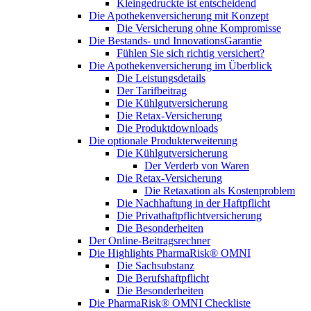
Kleingedruckte ist entscheidend
Die Apothekenversicherung mit Konzept
Die Versicherung ohne Kompromisse
Die Bestands- und InnovationsGarantie
Fühlen Sie sich richtig versichert?
Die Apothekenversicherung im Überblick
Die Leistungsdetails
Der Tarifbeitrag
Die Kühlgutversicherung
Die Retax-Versicherung
Die Produktdownloads
Die optionale Produkterweiterung
Die Kühlgutversicherung
Der Verderb von Waren
Die Retax-Versicherung
Die Retaxation als Kostenproblem
Die Nachhaftung in der Haftpflicht
Die Privathaftpflichtversicherung
Die Besonderheiten
Der Online-Beitragsrechner
Die Highlights PharmaRisk® OMNI
Die Sachsubstanz
Die Berufshaftpflicht
Die Besonderheiten
Die PharmaRisk® OMNI Checkliste