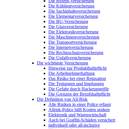
Die Rezept-Versicherung
Die Kühlgutversicherung
Die Sachinhaltsversicherung
Die Elementarversicherung
Die BU-Versicherung
Die Glasversicherung
Die Elektronikversicherung
Die Maschinenversicherung
Die Transportversicherung
Die Internetversicherung
Die Rechtsschutzversicherung
Die Unfallversicherung
Die wichtigste Versicherung
Hinweise zur Produkthaftpflicht
Die Arbeitnehmerhaftung
Das Risiko bei einer Retaxation
Die Testungen und Impfungen
Die Gefahr durch Hackerangriffe
Die Grenzen der Berufshaftpflicht
Die Definition von All-Risk
Alle Risiken in einer Police erfasst
Allrisk-Police hilft Kosten senken
Elektronik und Warenwirtschaft
Auch bei Graffiti-Schäden versichert
individuell oder all-inclusive