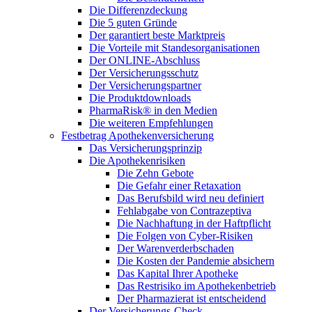
Die Differenzdeckung
Die 5 guten Gründe
Der garantiert beste Marktpreis
Die Vorteile mit Standesorganisationen
Der ONLINE-Abschluss
Der Versicherungsschutz
Der Versicherungspartner
Die Produktdownloads
PharmaRisk® in den Medien
Die weiteren Empfehlungen
Festbetrag Apothekenversicherung
Das Versicherungsprinzip
Die Apothekenrisiken
Die Zehn Gebote
Die Gefahr einer Retaxation
Das Berufsbild wird neu definiert
Fehlabgabe von Contrazeptiva
Die Nachhaftung in der Haftpflicht
Die Folgen von Cyber-Risiken
Der Warenverderbschaden
Die Kosten der Pandemie absichern
Das Kapital Ihrer Apotheke
Das Restrisiko im Apothekenbetrieb
Der Pharmazierat ist entscheidend
Der Versicherungs-Check