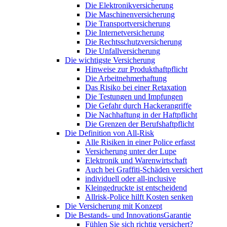
Die Elektronikversicherung
Die Maschinenversicherung
Die Transportversicherung
Die Internetversicherung
Die Rechtsschutzversicherung
Die Unfallversicherung
Die wichtigste Versicherung
Hinweise zur Produkthaftpflicht
Die Arbeitnehmerhaftung
Das Risiko bei einer Retaxation
Die Testungen und Impfungen
Die Gefahr durch Hackerangriffe
Die Nachhaftung in der Haftpflicht
Die Grenzen der Berufshaftpflicht
Die Definition von All-Risk
Alle Risiken in einer Police erfasst
Versicherung unter der Lupe
Elektronik und Warenwirtschaft
Auch bei Graffiti-Schäden versichert
individuell oder all-inclusive
Kleingedruckte ist entscheidend
Allrisk-Police hilft Kosten senken
Die Versicherung mit Konzept
Die Bestands- und InnovationsGarantie
Fühlen Sie sich richtig versichert?