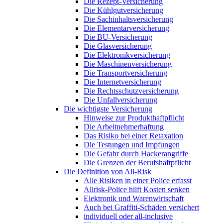
Die Rezept-Versicherung
Die Kühlgutversicherung
Die Sachinhaltsversicherung
Die Elementarversicherung
Die BU-Versicherung
Die Glasversicherung
Die Elektronikversicherung
Die Maschinenversicherung
Die Transportversicherung
Die Internetversicherung
Die Rechtsschutzversicherung
Die Unfallversicherung
Die wichtigste Versicherung
Hinweise zur Produkthaftpflicht
Die Arbeitnehmerhaftung
Das Risiko bei einer Retaxation
Die Testungen und Impfungen
Die Gefahr durch Hackerangriffe
Die Grenzen der Berufshaftpflicht
Die Definition von All-Risk
Alle Risiken in einer Police erfasst
Allrisk-Police hilft Kosten senken
Elektronik und Warenwirtschaft
Auch bei Graffiti-Schäden versichert
individuell oder all-inclusive