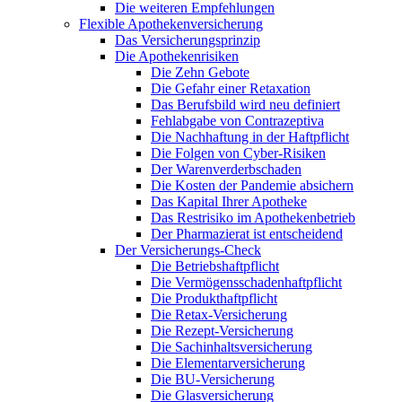
Die weiteren Empfehlungen
Flexible Apothekenversicherung
Das Versicherungsprinzip
Die Apothekenrisiken
Die Zehn Gebote
Die Gefahr einer Retaxation
Das Berufsbild wird neu definiert
Fehlabgabe von Contrazeptiva
Die Nachhaftung in der Haftpflicht
Die Folgen von Cyber-Risiken
Der Warenverderbschaden
Die Kosten der Pandemie absichern
Das Kapital Ihrer Apotheke
Das Restrisiko im Apothekenbetrieb
Der Pharmazierat ist entscheidend
Der Versicherungs-Check
Die Betriebshaftpflicht
Die Vermögensschadenhaftpflicht
Die Produkthaftpflicht
Die Retax-Versicherung
Die Rezept-Versicherung
Die Sachinhaltsversicherung
Die Elementarversicherung
Die BU-Versicherung
Die Glasversicherung