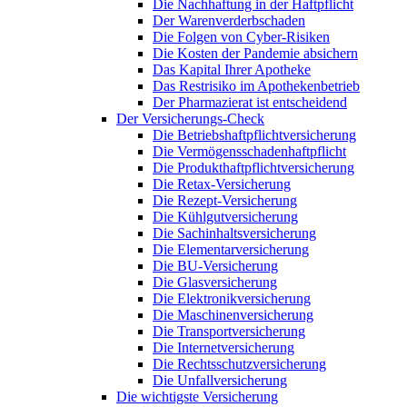
Die Nachhaftung in der Haftpflicht
Der Warenverderbschaden
Die Folgen von Cyber-Risiken
Die Kosten der Pandemie absichern
Das Kapital Ihrer Apotheke
Das Restrisiko im Apothekenbetrieb
Der Pharmazierat ist entscheidend
Der Versicherungs-Check
Die Betriebshaftpflichtversicherung
Die Vermögensschadenhaftpflicht
Die Produkthaftpflichtversicherung
Die Retax-Versicherung
Die Rezept-Versicherung
Die Kühlgutversicherung
Die Sachinhaltsversicherung
Die Elementarversicherung
Die BU-Versicherung
Die Glasversicherung
Die Elektronikversicherung
Die Maschinenversicherung
Die Transportversicherung
Die Internetversicherung
Die Rechtsschutzversicherung
Die Unfallversicherung
Die wichtigste Versicherung