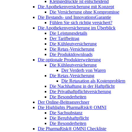
Kleingedruckte ist entscheidend
Die Apothekenversicherung mit Konzept
Die Versicherung ohne Kompromisse
Die Bestands- und InnovationsGarantie
Fühlen Sie sich richtig versichert?
Die Apothekenversicherung im Überblick
Die Leistungsdetails
Der Tarifbeitrag
Die Kühlgutversicherung
Die Retax-Versicherung
Die Produktdownloads
Die optionale Produkterweiterung
Die Kühlgutversicherung
Der Verderb von Waren
Die Retax-Versicherung
Die Retaxation als Kostenproblem
Die Nachhaftung in der Haftpflicht
Die Privathaftpflichtversicherung
Die Besonderheiten
Der Online-Beitragsrechner
Die Highlights PharmaRisk® OMNI
Die Sachsubstanz
Die Berufshaftpflicht
Die Besonderheiten
Die PharmaRisk® OMNI Checkliste