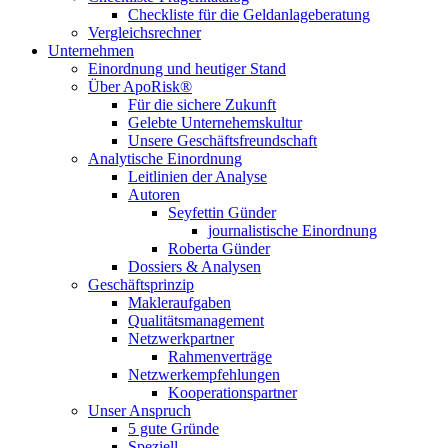
Checkliste für die Geldanlageberatung
Vergleichsrechner
Unternehmen
Einordnung und heutiger Stand
Über ApoRisk®
Für die sichere Zukunft
Gelebte Unternehemskultur
Unsere Geschäftsfreundschaft
Analytische Einordnung
Leitlinien der Analyse
Autoren
Seyfettin Günder
journalistische Einordnung
Roberta Günder
Dossiers & Analysen
Geschäftsprinzip
Makleraufgaben
Qualitätsmanagement
Netzwerkpartner
Rahmenverträge
Netzwerkempfehlungen
Kooperationspartner
Unser Anspruch
5 gute Gründe
Speziell