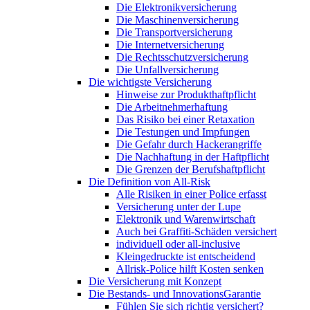
Die Elektronikversicherung
Die Maschinenversicherung
Die Transportversicherung
Die Internetversicherung
Die Rechtsschutzversicherung
Die Unfallversicherung
Die wichtigste Versicherung
Hinweise zur Produkthaftpflicht
Die Arbeitnehmerhaftung
Das Risiko bei einer Retaxation
Die Testungen und Impfungen
Die Gefahr durch Hackerangriffe
Die Nachhaftung in der Haftpflicht
Die Grenzen der Berufshaftpflicht
Die Definition von All-Risk
Alle Risiken in einer Police erfasst
Versicherung unter der Lupe
Elektronik und Warenwirtschaft
Auch bei Graffiti-Schäden versichert
individuell oder all-inclusive
Kleingedruckte ist entscheidend
Allrisk-Police hilft Kosten senken
Die Versicherung mit Konzept
Die Bestands- und InnovationsGarantie
Fühlen Sie sich richtig versichert?