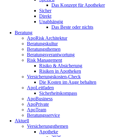
Das Konzept für Apotheker
Sicher
Direkt
Unabhängig
Das Beste oder nichts
Beratung
ApoRisk Architektur
Beratungskultur
Beratungsthemen
Beratungsverantwortung
Risk Management
Risiko & Absicherung
Risiken in Apotheken
Versicherungskosten-Check
Die Kosten im Auge behalten
ApoLeitfaden
Sicherheitskompass
ApoBusiness
ApoPrivate
ApoTeam
Beratungsservice
Aktuell
Versicherungsthemen
Apotheke