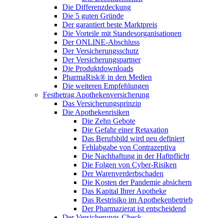
Die Differenzdeckung
Die 5 guten Gründe
Der garantiert beste Marktpreis
Die Vorteile mit Standesorganisationen
Der ONLINE-Abschluss
Der Versicherungsschutz
Der Versicherungspartner
Die Produktdownloads
PharmaRisk® in den Medien
Die weiteren Empfehlungen
Festbetrag Apothekenversicherung
Das Versicherungsprinzip
Die Apothekenrisiken
Die Zehn Gebote
Die Gefahr einer Retaxation
Das Berufsbild wird neu definiert
Fehlabgabe von Contrazeptiva
Die Nachhaftung in der Haftpflicht
Die Folgen von Cyber-Risiken
Der Warenverderbschaden
Die Kosten der Pandemie absichern
Das Kapital Ihrer Apotheke
Das Restrisiko im Apothekenbetrieb
Der Pharmazierat ist entscheidend
Der Versicherungs-Check