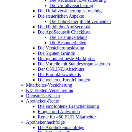
Die Rechtsschutzversicherung
Die Unfallversicherung
Die Unfallversicherung ist wichtig
Die steuerlichen Aspekte
Die Lohnsteuerpflicht vermeiden
Die Highlights ApoSecura®
Die ApoSecura® Checkliste
Die Leistungsdetails
Die Besonderheiten
Die Versicherungslösung
Die 5 guten Gründe
Der garantiert beste Marktpreis
Die Vorteile mit Standesorganisationen
Der ONLINE-Abschluss
Die Produktdownloads
Die weiteren Empfehlungen
Mitarbeiter-Versicherung
Kfz-Flotten-Versicherung
Dienstreise-Kasko
Apotheken-Rente
Die empfohlene Branchenlösung
Fragen und Antworten
Rente für 450 EUR Mitarbeiter
Apothekennachfolge
Die Apothekennachfolge