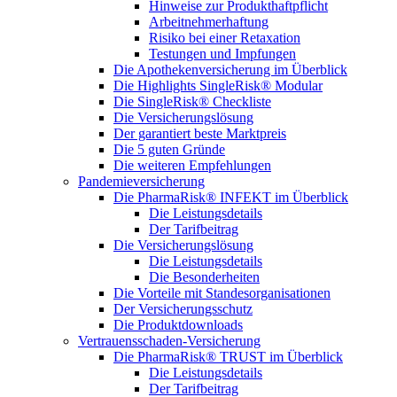
Hinweise zur Produkthaftpflicht
Arbeitnehmerhaftung
Risiko bei einer Retaxation
Testungen und Impfungen
Die Apothekenversicherung im Überblick
Die Highlights SingleRisk® Modular
Die SingleRisk® Checkliste
Die Versicherungslösung
Der garantiert beste Marktpreis
Die 5 guten Gründe
Die weiteren Empfehlungen
Pandemieversicherung
Die PharmaRisk® INFEKT im Überblick
Die Leistungsdetails
Der Tarifbeitrag
Die Versicherungslösung
Die Leistungsdetails
Die Besonderheiten
Die Vorteile mit Standesorganisationen
Der Versicherungsschutz
Die Produktdownloads
Vertrauensschaden-Versicherung
Die PharmaRisk® TRUST im Überblick
Die Leistungsdetails
Der Tarifbeitrag