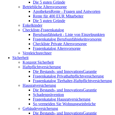
Die 5 guten Gründe
Betriebliche Altersvorsorge
ApothekenRente - Fragen und Antworten
Rente für 400 EUR Mitarbeiter
Die 5 guten Gründe
Enkelkinder
Checkliste-Fragenkatalog
Berufsunfähigkeit - Liste von Einzelpunkten
Fragenkatalog Berufsunfähigkeitsvorsorge
Checkliste Private Altersvorsorge
Fragenkatalog Altersvorsorge
Vergleichsrechner
Sicherheit
Konzept Sicherheit
Haftpflichtversicherung
Die Bestands- und InnovationsGarantie
Fragenkatalog Privathaftpflichtversicherung
Fragenkatalog Tierhalter-Haftpflichtversicherung
Hausratversicherung
Die Bestands- und InnovationsGarantie
Schadenprävention
Fragenkatalog Hausratversicherung
So vermeiden Sie Wohnungseinbrüche
Gebäudeversicherung
Die Bestands- und InnovationsGarantie