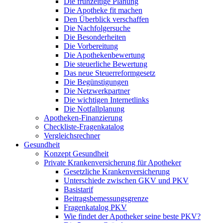
Die frühzeitige Planung
Die Apotheke fit machen
Den Überblick verschaffen
Die Nachfolgersuche
Die Besonderheiten
Die Vorbereitung
Die Apothekenbewertung
Die steuerliche Bewertung
Das neue Steuerreformgesetz
Die Begünstigungen
Die Netzwerkpartner
Die wichtigen Internetlinks
Die Notfallplanung
Apotheken-Finanzierung
Checkliste-Fragenkatalog
Vergleichsrechner
Gesundheit
Konzept Gesundheit
Private Krankenversicherung für Apotheker
Gesetzliche Krankenversicherung
Unterschiede zwischen GKV und PKV
Basistarif
Beitragsbemessungsgrenze
Fragenkatalog PKV
Wie findet der Apotheker seine beste PKV?