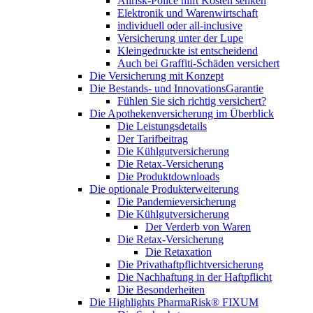
Allrisk-Police hilft Kosten senken
Elektronik und Warenwirtschaft
individuell oder all-inclusive
Versicherung unter der Lupe
Kleingedruckte ist entscheidend
Auch bei Graffiti-Schäden versichert
Die Versicherung mit Konzept
Die Bestands- und InnovationsGarantie
Fühlen Sie sich richtig versichert?
Die Apothekenversicherung im Überblick
Die Leistungsdetails
Der Tarifbeitrag
Die Kühlgutversicherung
Die Retax-Versicherung
Die Produktdownloads
Die optionale Produkterweiterung
Die Pandemieversicherung
Die Kühlgutversicherung
Der Verderb von Waren
Die Retax-Versicherung
Die Retaxation
Die Privathaftpflichtversicherung
Die Nachhaftung in der Haftpflicht
Die Besonderheiten
Die Highlights PharmaRisk® FIXUM