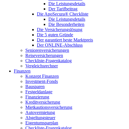
Die Leistungsdetails
Der Tarifbeitrag
Die ApoSecura® Checkliste
Die Leistungsdetails
Die Besonderheiten
Die Versicherungslösung
Die 5 guten Gründe
Der garantiert beste Marktpreis
Der ONLINE-Abschluss
Seniorenversicherungen
Reiseversicherungen
Checkliste-Fragenkatalog
Vergleichsrechner
Finanzen
Konzept Finanzen
Investment-Fonds
Bausparen
Festgeldanlage
Finanzierung
Kreditversicherung
Mietkautionsversicherung
Autovermietung
Abgeltungsteuer
Eigentumsparplan
Checkliste-Fragenkatalog