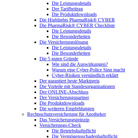
Die Leistungsdetails
Der Tarifbeitrag
Die Produktdownloads
Die Highlights PharmaRisk® CYBER
Die PharmaRisk® CYBER Checkliste
Die Leistungsdetails
Die Besonderheiten
Die Versicherungslösung
Die Leistungsdetails
Die Besonderheiten
Die 5 guten Gründe
Wie sind die Auswirkungen?
Warum eine Cyber-Police Sinn macht
Cyber-Risiken verständlich erklärt
Der garantiert beste Marktpreis
Die Vorteile mit Standesorganisationen
Der ONLINE-Abschluss
Der Versicherungspartner
Die Produktdownloads
Die weiteren Empfehlungen
Rechtsschutzversicherung für Apotheker
Das Versicherungsprinzip
Versicherungs-Check
Die Betriebshaftpflicht
Die Vermögensschadenhaftpflicht