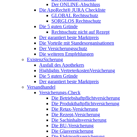
Der ONLINE-Abschluss
Die ApoRecht® JURA Checkliste
GLOBAL Rechtsschutz
SORGLOS Rechtsschutz
Die 5 guten Gründe
Rechtsschutz nicht auf Rezept
Der garantiert beste Marktpreis
Die Vorteile mit Standesorganisationen
Der Versicherungsschutz
Die weiteren Empfehlungen
ExistenzSicherung
Ausfall des Apothekers
Highlights VertreterkostenVersicherung
Die 5 guten Gründe
Der garantiert beste Marktpreis
Versandhandel
Versicherungs-Check
Die Betriebshaftpflichtversicherung
Die Produkthaftpflichtversicherung
Die Retax-Versicherung
Die Rezept-Versicherung
Die Sachinhaltsversicherung
Die BU-Versicherung
Die Glasversicherung
Die Elektronikversicherung