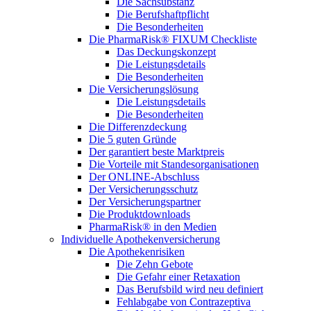
Die Sachsubstanz
Die Berufshaftpflicht
Die Besonderheiten
Die PharmaRisk® FIXUM Checkliste
Das Deckungskonzept
Die Leistungsdetails
Die Besonderheiten
Die Versicherungslösung
Die Leistungsdetails
Die Besonderheiten
Die Differenzdeckung
Die 5 guten Gründe
Der garantiert beste Marktpreis
Die Vorteile mit Standesorganisationen
Der ONLINE-Abschluss
Der Versicherungsschutz
Der Versicherungspartner
Die Produktdownloads
PharmaRisk® in den Medien
Individuelle Apothekenversicherung
Die Apothekenrisiken
Die Zehn Gebote
Die Gefahr einer Retaxation
Das Berufsbild wird neu definiert
Fehlabgabe von Contrazeptiva