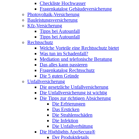
Checkliste Hochwasser
Fragenkatalog Gebäudeversicherung
Photovoltaik-Versicherung
Bauleistungsversicherung
Kfz-Versicherung
Tipps bei Autounfall
Tipps bei Autounfall
Rechtsschutz
Welche Vorteile eine Rechtsschutz bietet
Was tun im Schadenfall?
Mediation und telefonische Beratung
Das alles kann passieren
Fragenkatalog Rechtsschutz
Die 5 guten Gründe
Unfallversicherung
Die gesetzliche Unfallversicherung
Die Unfallversicherung ist wichtig
Die Tipps zur richtigen Absicherung
Die Erfrierungen
Das Ersticken
Die Strahlenschäden
Die Infektion
Die Unfallverhütung
Die Highlights ApoSecura®
Der Produktdetails