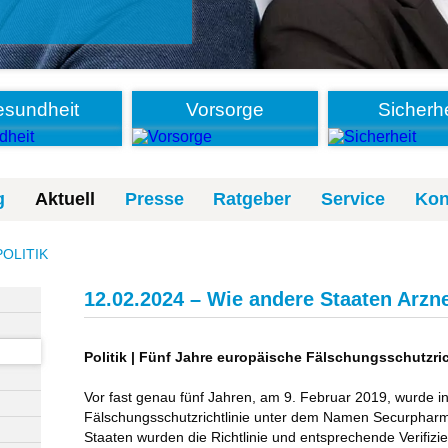
sundheit
Vorsorge
Sicherhe
g
Aktuell
Presse
Ratgeber
Service
Kon
POLITIK
12.02.2024 – Wie andere Staaten Arzne
Politik | Fünf Jahre europäische Fälschungsschutzrich
Vor fast genau fünf Jahren, am 9. Februar 2019, wurde i
Fälschungsschutzrichtlinie unter dem Namen Securphar
Staaten wurden die Richtlinie und entsprechende Verifizi