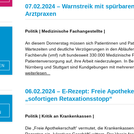
07.02.2024 – Warnstreik mit spürbare
Arztpraxen
Politik | Medizinische Fachangestellte |
An diesem Donnerstag müssen sich Patientinnen und Pati
Wartezeiten und deutliche Verzögerungen in den Abläufen
Fachberufe (vmf) ruft bundesweit 330.000 Medizinische 
Patientenversorgung auf, ihre Arbeit niederzulegen. In 
Nürnberg und Stuttgart sind Kundgebungen mit mehrere
weiterlesen...
06.02.2024 – E-Rezept: Freie Apotheke
„sofortigen Retaxationsstopp“
N
Politik | Kritik an Krankenkassen |
Die „Freie Apothekerschaft“ vermutet, die Krankenkassen
Rezepten ein „lukratives Geschäft“ wittern. Der Verein ford