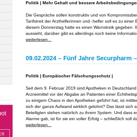
Politik | Mehr Gehalt und bessere Arbeitsbedingunge
Die Gespräche sollen konstruktiv und von Kompromissber
Tarifstreit der Arzthelferinnen und -helfer soll es zu ei
diesem Donnerstag hatte es einen Warnstreik gegeben. 
aussieht, darüber gibt es allerdings noch keine Informatio
weiterlesen...
09.02.2024 – Fünf Jahre Securpharm –
Politik | Europäischer Fälschungsschutz |
Seit dem 9. Februar 2019 sind Apotheken in Deutschland v
Arzneimittel vor der Abgabe an Patienten einer Echtheits
zu einigem Chaos in den Apotheken geführt hat, ist mittler
sich der ganze Aufwand wirklich gelohnt? Das lässt sich
bot
Beteiligten stehen natürlich zu ihrem System. Und dass es
Alarme gab, ist für sie ein voller Erfolg – schließlich sol
weiterlesen...
ER