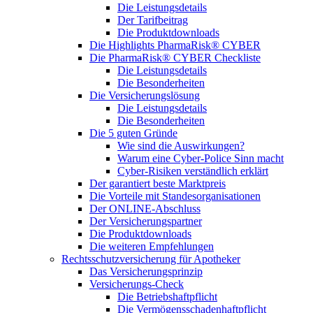
Die Leistungsdetails
Der Tarifbeitrag
Die Produktdownloads
Die Highlights PharmaRisk® CYBER
Die PharmaRisk® CYBER Checkliste
Die Leistungsdetails
Die Besonderheiten
Die Versicherungslösung
Die Leistungsdetails
Die Besonderheiten
Die 5 guten Gründe
Wie sind die Auswirkungen?
Warum eine Cyber-Police Sinn macht
Cyber-Risiken verständlich erklärt
Der garantiert beste Marktpreis
Die Vorteile mit Standesorganisationen
Der ONLINE-Abschluss
Der Versicherungspartner
Die Produktdownloads
Die weiteren Empfehlungen
Rechtsschutzversicherung für Apotheker
Das Versicherungsprinzip
Versicherungs-Check
Die Betriebshaftpflicht
Die Vermögensschadenhaftpflicht