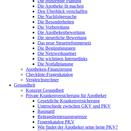
Die frühzeitige Planung
Die Apotheke fit machen
Den Überblick verschaffen
Die Nachfolgersuche
Die Besonderheiten
Die Vorbereitung
Die Apothekenbewertung
Die steuerliche Bewertung
Das neue Steuerreformgesetz
Die Begünstigungen
Die Netzwerkpartner
Die wichtigen Internetlinks
Die Notfallplanung
Apotheken-Finanzierung
Checkliste-Fragenkatalog
Vergleichsrechner
Gesundheit
Konzept Gesundheit
Private Krankenversicherung für Apotheker
Gesetzliche Krankenversicherung
Unterschiede zwischen GKV und PKV
Basistarif
Beitragsbemessungsgrenze
Fragenkatalog PKV
Wie findet der Apotheker seine beste PKV?