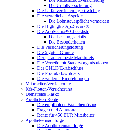
Die Rechtsschutzversicherung
Die Unfallversicherung
Die Unfallversicherung ist wichtig
Die steuerlichen Aspekte
Die Lohnsteuerpflicht vermeiden
Die Highlights ApoSecura®
Die ApoSecura® Checkliste
Die Leistungsdetails
Die Besonderheiten
Die Versicherungslösung
Die 5 guten Gründe
Der garantiert beste Marktpreis
Die Vorteile mit Standesorganisationen
Der ONLINE-Abschluss
Die Produktdownloads
Die weiteren Empfehlungen
Mitarbeiter-Versicherung
Kfz-Flotten-Versicherung
Dienstreise-Kasko
Apotheken-Rente
Die empfohlene Branchenlösung
Fragen und Antworten
Rente für 450 EUR Mitarbeiter
Apothekennachfolge
Die Apothekennachfolge