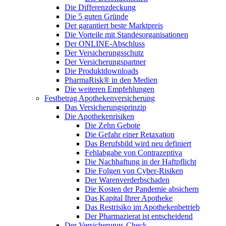
Die Differenzdeckung
Die 5 guten Gründe
Der garantiert beste Marktpreis
Die Vorteile mit Standesorganisationen
Der ONLINE-Abschluss
Der Versicherungsschutz
Der Versicherungspartner
Die Produktdownloads
PharmaRisk® in den Medien
Die weiteren Empfehlungen
Festbetrag Apothekenversicherung
Das Versicherungsprinzip
Die Apothekenrisiken
Die Zehn Gebote
Die Gefahr einer Retaxation
Das Berufsbild wird neu definiert
Fehlabgabe von Contrazeptiva
Die Nachhaftung in der Haftpflicht
Die Folgen von Cyber-Risiken
Der Warenverderbschaden
Die Kosten der Pandemie absichern
Das Kapital Ihrer Apotheke
Das Restrisiko im Apothekenbetrieb
Der Pharmazierat ist entscheidend
Der Versicherungs-Check