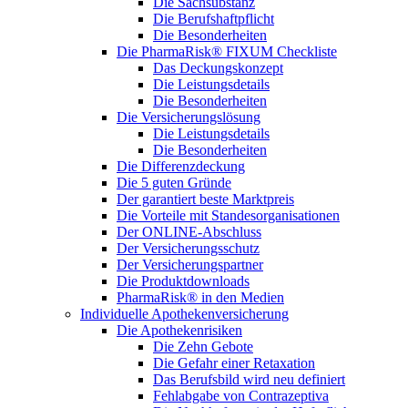
Die Sachsubstanz
Die Berufshaftpflicht
Die Besonderheiten
Die PharmaRisk® FIXUM Checkliste
Das Deckungskonzept
Die Leistungsdetails
Die Besonderheiten
Die Versicherungslösung
Die Leistungsdetails
Die Besonderheiten
Die Differenzdeckung
Die 5 guten Gründe
Der garantiert beste Marktpreis
Die Vorteile mit Standesorganisationen
Der ONLINE-Abschluss
Der Versicherungsschutz
Der Versicherungspartner
Die Produktdownloads
PharmaRisk® in den Medien
Individuelle Apothekenversicherung
Die Apothekenrisiken
Die Zehn Gebote
Die Gefahr einer Retaxation
Das Berufsbild wird neu definiert
Fehlabgabe von Contrazeptiva