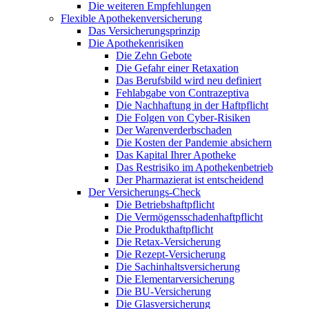
Die weiteren Empfehlungen
Flexible Apothekenversicherung
Das Versicherungsprinzip
Die Apothekenrisiken
Die Zehn Gebote
Die Gefahr einer Retaxation
Das Berufsbild wird neu definiert
Fehlabgabe von Contrazeptiva
Die Nachhaftung in der Haftpflicht
Die Folgen von Cyber-Risiken
Der Warenverderbschaden
Die Kosten der Pandemie absichern
Das Kapital Ihrer Apotheke
Das Restrisiko im Apothekenbetrieb
Der Pharmazierat ist entscheidend
Der Versicherungs-Check
Die Betriebshaftpflicht
Die Vermögensschadenhaftpflicht
Die Produkthaftpflicht
Die Retax-Versicherung
Die Rezept-Versicherung
Die Sachinhaltsversicherung
Die Elementarversicherung
Die BU-Versicherung
Die Glasversicherung