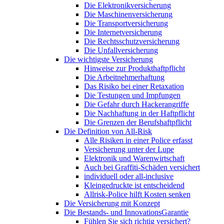
Die Elektronikversicherung
Die Maschinenversicherung
Die Transportversicherung
Die Internetversicherung
Die Rechtsschutzversicherung
Die Unfallversicherung
Die wichtigste Versicherung
Hinweise zur Produkthaftpflicht
Die Arbeitnehmerhaftung
Das Risiko bei einer Retaxation
Die Testungen und Impfungen
Die Gefahr durch Hackerangriffe
Die Nachhaftung in der Haftpflicht
Die Grenzen der Berufshaftpflicht
Die Definition von All-Risk
Alle Risiken in einer Police erfasst
Versicherung unter der Lupe
Elektronik und Warenwirtschaft
Auch bei Graffiti-Schäden versichert
individuell oder all-inclusive
Kleingedruckte ist entscheidend
Allrisk-Police hilft Kosten senken
Die Versicherung mit Konzept
Die Bestands- und InnovationsGarantie
Fühlen Sie sich richtig versichert?