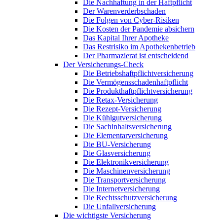
Die Nachhaftung in der Haftpflicht
Der Warenverderbschaden
Die Folgen von Cyber-Risiken
Die Kosten der Pandemie absichern
Das Kapital Ihrer Apotheke
Das Restrisiko im Apothekenbetrieb
Der Pharmazierat ist entscheidend
Der Versicherungs-Check
Die Betriebshaftpflichtversicherung
Die Vermögensschadenhaftpflicht
Die Produkthaftpflichtversicherung
Die Retax-Versicherung
Die Rezept-Versicherung
Die Kühlgutversicherung
Die Sachinhaltsversicherung
Die Elementarversicherung
Die BU-Versicherung
Die Glasversicherung
Die Elektronikversicherung
Die Maschinenversicherung
Die Transportversicherung
Die Internetversicherung
Die Rechtsschutzversicherung
Die Unfallversicherung
Die wichtigste Versicherung