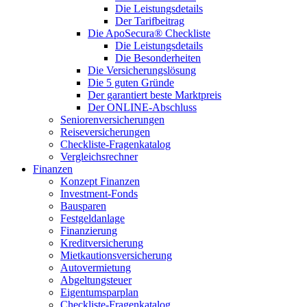
Die Leistungsdetails
Der Tarifbeitrag
Die ApoSecura® Checkliste
Die Leistungsdetails
Die Besonderheiten
Die Versicherungslösung
Die 5 guten Gründe
Der garantiert beste Marktpreis
Der ONLINE-Abschluss
Seniorenversicherungen
Reiseversicherungen
Checkliste-Fragenkatalog
Vergleichsrechner
Finanzen
Konzept Finanzen
Investment-Fonds
Bausparen
Festgeldanlage
Finanzierung
Kreditversicherung
Mietkautionsversicherung
Autovermietung
Abgeltungsteuer
Eigentumsparplan
Checkliste-Fragenkatalog