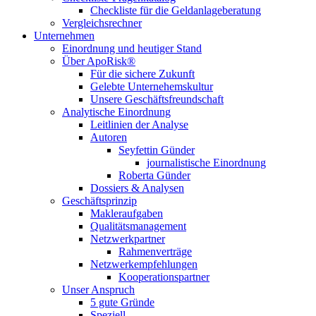
Checkliste für die Geldanlageberatung
Vergleichsrechner
Unternehmen
Einordnung und heutiger Stand
Über ApoRisk®
Für die sichere Zukunft
Gelebte Unternehemskultur
Unsere Geschäftsfreundschaft
Analytische Einordnung
Leitlinien der Analyse
Autoren
Seyfettin Günder
journalistische Einordnung
Roberta Günder
Dossiers & Analysen
Geschäftsprinzip
Makleraufgaben
Qualitätsmanagement
Netzwerkpartner
Rahmenverträge
Netzwerkempfehlungen
Kooperationspartner
Unser Anspruch
5 gute Gründe
Speziell