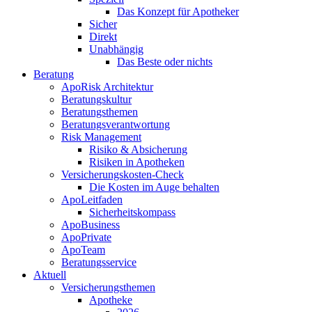
Das Konzept für Apotheker
Sicher
Direkt
Unabhängig
Das Beste oder nichts
Beratung
ApoRisk Architektur
Beratungskultur
Beratungsthemen
Beratungsverantwortung
Risk Management
Risiko & Absicherung
Risiken in Apotheken
Versicherungskosten-Check
Die Kosten im Auge behalten
ApoLeitfaden
Sicherheitskompass
ApoBusiness
ApoPrivate
ApoTeam
Beratungsservice
Aktuell
Versicherungsthemen
Apotheke