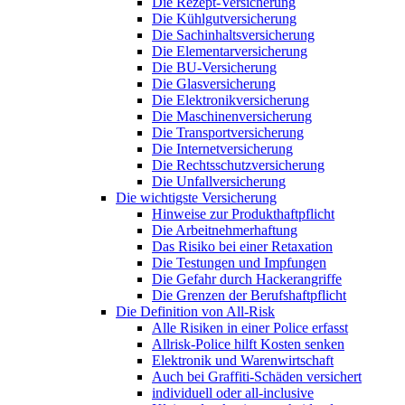
Die Rezept-Versicherung
Die Kühlgutversicherung
Die Sachinhaltsversicherung
Die Elementarversicherung
Die BU-Versicherung
Die Glasversicherung
Die Elektronikversicherung
Die Maschinenversicherung
Die Transportversicherung
Die Internetversicherung
Die Rechtsschutzversicherung
Die Unfallversicherung
Die wichtigste Versicherung
Hinweise zur Produkthaftpflicht
Die Arbeitnehmerhaftung
Das Risiko bei einer Retaxation
Die Testungen und Impfungen
Die Gefahr durch Hackerangriffe
Die Grenzen der Berufshaftpflicht
Die Definition von All-Risk
Alle Risiken in einer Police erfasst
Allrisk-Police hilft Kosten senken
Elektronik und Warenwirtschaft
Auch bei Graffiti-Schäden versichert
individuell oder all-inclusive