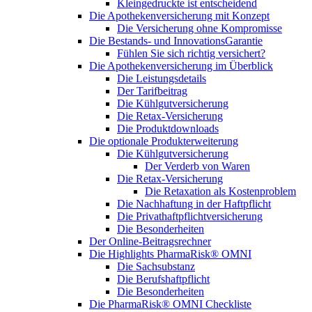
Kleingedruckte ist entscheidend
Die Apothekenversicherung mit Konzept
Die Versicherung ohne Kompromisse
Die Bestands- und InnovationsGarantie
Fühlen Sie sich richtig versichert?
Die Apothekenversicherung im Überblick
Die Leistungsdetails
Der Tarifbeitrag
Die Kühlgutversicherung
Die Retax-Versicherung
Die Produktdownloads
Die optionale Produkterweiterung
Die Kühlgutversicherung
Der Verderb von Waren
Die Retax-Versicherung
Die Retaxation als Kostenproblem
Die Nachhaftung in der Haftpflicht
Die Privathaftpflichtversicherung
Die Besonderheiten
Der Online-Beitragsrechner
Die Highlights PharmaRisk® OMNI
Die Sachsubstanz
Die Berufshaftpflicht
Die Besonderheiten
Die PharmaRisk® OMNI Checkliste