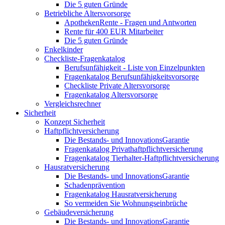
Die 5 guten Gründe
Betriebliche Altersvorsorge
ApothekenRente - Fragen und Antworten
Rente für 400 EUR Mitarbeiter
Die 5 guten Gründe
Enkelkinder
Checkliste-Fragenkatalog
Berufsunfähigkeit - Liste von Einzelpunkten
Fragenkatalog Berufsunfähigkeitsvorsorge
Checkliste Private Altersvorsorge
Fragenkatalog Altersvorsorge
Vergleichsrechner
Sicherheit
Konzept Sicherheit
Haftpflichtversicherung
Die Bestands- und InnovationsGarantie
Fragenkatalog Privathaftpflichtversicherung
Fragenkatalog Tierhalter-Haftpflichtversicherung
Hausratversicherung
Die Bestands- und InnovationsGarantie
Schadenprävention
Fragenkatalog Hausratversicherung
So vermeiden Sie Wohnungseinbrüche
Gebäudeversicherung
Die Bestands- und InnovationsGarantie