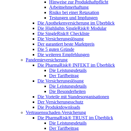
Hinweise zur Produkthaftpflicht
Arbeitnehmerhaftung
Risiko bei einer Retaxation
Testungen und Impfungen
Die Apothekenversicherung im Überblick
Die Highlights SingleRisk® Modular
Die SingleRisk® Checkliste
Die Versicherungslösung
Der garantiert beste Marktpreis
Die 5 guten Gründe
Die weiteren Empfehlungen
Pandemieversicherung
Die PharmaRisk® INFEKT im Überblick
Die Leistungsdetails
Der Tarifbeitrag
Die Versicherungslösung
Die Leistungsdetails
Die Besonderheiten
Die Vorteile mit Standesorganisationen
Der Versicherungsschutz
Die Produktdownloads
Vertrauensschaden-Versicherung
Die PharmaRisk® TRUST im Überblick
Die Leistungsdetails
Der Tarifbeitrag