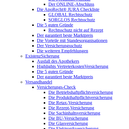
Der ONLINE-Abschluss
Die ApoRecht® JURA Checkliste
GLOBAL Rechtsschutz
SORGLOS Rechtsschutz
Die 5 guten Gründe
Rechtsschutz nicht auf Rezept
Der garantiert beste Marktpreis
Die Vorteile mit Standesorganisationen
Der Versicherungsschutz
Die weiteren Empfehlungen
ExistenzSicherung
Ausfall des Apothekers
Highlights VertreterkostenVersicherung
Die 5 guten Gründe
Der garantiert beste Marktpreis
Versandhandel
Versicherungs-Check
Die Betriebshaftpflichtversicherung
Die Produkthaftpflichtversicherung
Die Retax-Versicherung
Die Rezept-Versicherung
Die Sachinhaltsversicherung
Die BU-Versicherung
Die Glasversicherung
Die Elektronikversicherung