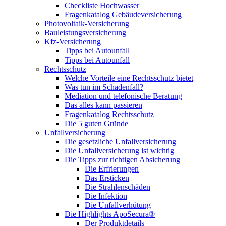
Checkliste Hochwasser
Fragenkatalog Gebäudeversicherung
Photovoltaik-Versicherung
Bauleistungsversicherung
Kfz-Versicherung
Tipps bei Autounfall
Tipps bei Autounfall
Rechtsschutz
Welche Vorteile eine Rechtsschutz bietet
Was tun im Schadenfall?
Mediation und telefonische Beratung
Das alles kann passieren
Fragenkatalog Rechtsschutz
Die 5 guten Gründe
Unfallversicherung
Die gesetzliche Unfallversicherung
Die Unfallversicherung ist wichtig
Die Tipps zur richtigen Absicherung
Die Erfrierungen
Das Ersticken
Die Strahlenschäden
Die Infektion
Die Unfallverhütung
Die Highlights ApoSecura®
Der Produktdetails