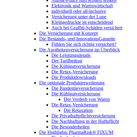
Allrisk-Police hilft Kosten senken
Elektronik und Warenwirtschaft
individuell oder all-inclusive
Versicherung unter der Lupe
Kleingedruckte ist entscheidend
Auch bei Graffiti-Schäden versichert
Die Versicherung mit Konzept
Die Bestands- und InnovationsGarantie
Fühlen Sie sich richtig versichert?
Die Apothekenversicherung im Überblick
Die Leistungsdetails
Der Tarifbeitrag
Die Kühlgutversicherung
Die Retax-Versicherung
Die Produktdownloads
Die optionale Produkterweiterung
Die Pandemieversicherung
Die Kühlgutversicherung
Der Verderb von Waren
Die Retax-Versicherung
Die Retaxation
Die Privathaftpflichtversicherung
Die Nachhaftung in der Haftpflicht
Die Besonderheiten
Die Highlights PharmaRisk® FIXUM