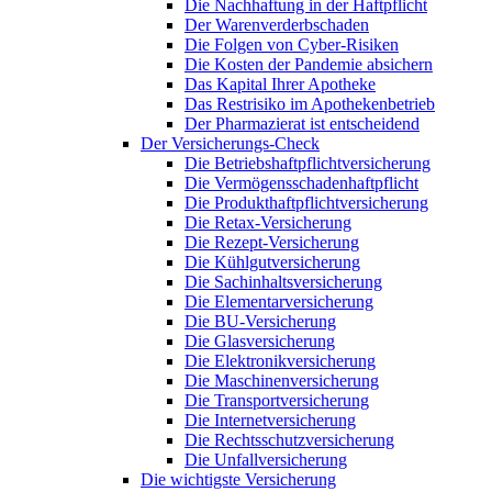
Die Nachhaftung in der Haftpflicht
Der Warenverderbschaden
Die Folgen von Cyber-Risiken
Die Kosten der Pandemie absichern
Das Kapital Ihrer Apotheke
Das Restrisiko im Apothekenbetrieb
Der Pharmazierat ist entscheidend
Der Versicherungs-Check
Die Betriebshaftpflichtversicherung
Die Vermögensschadenhaftpflicht
Die Produkthaftpflichtversicherung
Die Retax-Versicherung
Die Rezept-Versicherung
Die Kühlgutversicherung
Die Sachinhaltsversicherung
Die Elementarversicherung
Die BU-Versicherung
Die Glasversicherung
Die Elektronikversicherung
Die Maschinenversicherung
Die Transportversicherung
Die Internetversicherung
Die Rechtsschutzversicherung
Die Unfallversicherung
Die wichtigste Versicherung