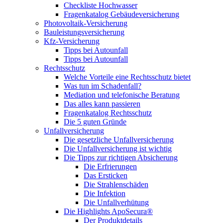
Checkliste Hochwasser
Fragenkatalog Gebäudeversicherung
Photovoltaik-Versicherung
Bauleistungsversicherung
Kfz-Versicherung
Tipps bei Autounfall
Tipps bei Autounfall
Rechtsschutz
Welche Vorteile eine Rechtsschutz bietet
Was tun im Schadenfall?
Mediation und telefonische Beratung
Das alles kann passieren
Fragenkatalog Rechtsschutz
Die 5 guten Gründe
Unfallversicherung
Die gesetzliche Unfallversicherung
Die Unfallversicherung ist wichtig
Die Tipps zur richtigen Absicherung
Die Erfrierungen
Das Ersticken
Die Strahlenschäden
Die Infektion
Die Unfallverhütung
Die Highlights ApoSecura®
Der Produktdetails