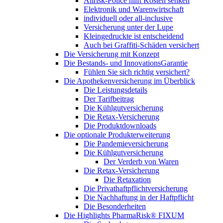
Allrisk-Police hilft Kosten senken
Elektronik und Warenwirtschaft
individuell oder all-inclusive
Versicherung unter der Lupe
Kleingedruckte ist entscheidend
Auch bei Graffiti-Schäden versichert
Die Versicherung mit Konzept
Die Bestands- und InnovationsGarantie
Fühlen Sie sich richtig versichert?
Die Apothekenversicherung im Überblick
Die Leistungsdetails
Der Tarifbeitrag
Die Kühlgutversicherung
Die Retax-Versicherung
Die Produktdownloads
Die optionale Produkterweiterung
Die Pandemieversicherung
Die Kühlgutversicherung
Der Verderb von Waren
Die Retax-Versicherung
Die Retaxation
Die Privathaftpflichtversicherung
Die Nachhaftung in der Haftpflicht
Die Besonderheiten
Die Highlights PharmaRisk® FIXUM