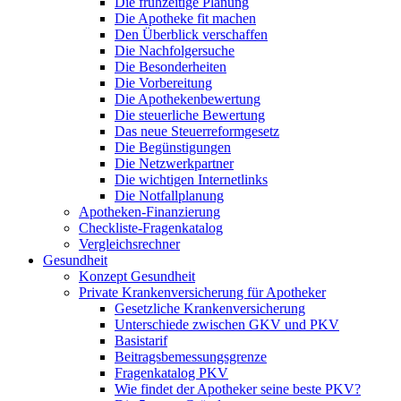
Die frühzeitige Planung
Die Apotheke fit machen
Den Überblick verschaffen
Die Nachfolgersuche
Die Besonderheiten
Die Vorbereitung
Die Apothekenbewertung
Die steuerliche Bewertung
Das neue Steuerreformgesetz
Die Begünstigungen
Die Netzwerkpartner
Die wichtigen Internetlinks
Die Notfallplanung
Apotheken-Finanzierung
Checkliste-Fragenkatalog
Vergleichsrechner
Gesundheit
Konzept Gesundheit
Private Krankenversicherung für Apotheker
Gesetzliche Krankenversicherung
Unterschiede zwischen GKV und PKV
Basistarif
Beitragsbemessungsgrenze
Fragenkatalog PKV
Wie findet der Apotheker seine beste PKV?