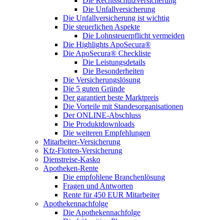
Die Rechtsschutzversicherung
Die Unfallversicherung
Die Unfallversicherung ist wichtig
Die steuerlichen Aspekte
Die Lohnsteuerpflicht vermeiden
Die Highlights ApoSecura®
Die ApoSecura® Checkliste
Die Leistungsdetails
Die Besonderheiten
Die Versicherungslösung
Die 5 guten Gründe
Der garantiert beste Marktpreis
Die Vorteile mit Standesorganisationen
Der ONLINE-Abschluss
Die Produktdownloads
Die weiteren Empfehlungen
Mitarbeiter-Versicherung
Kfz-Flotten-Versicherung
Dienstreise-Kasko
Apotheken-Rente
Die empfohlene Branchenlösung
Fragen und Antworten
Rente für 450 EUR Mitarbeiter
Apothekennachfolge
Die Apothekennachfolge