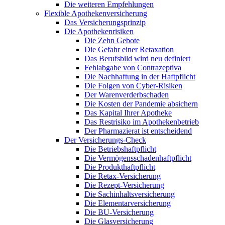
Die weiteren Empfehlungen
Flexible Apothekenversicherung
Das Versicherungsprinzip
Die Apothekenrisiken
Die Zehn Gebote
Die Gefahr einer Retaxation
Das Berufsbild wird neu definiert
Fehlabgabe von Contrazeptiva
Die Nachhaftung in der Haftpflicht
Die Folgen von Cyber-Risiken
Der Warenverderbschaden
Die Kosten der Pandemie absichern
Das Kapital Ihrer Apotheke
Das Restrisiko im Apothekenbetrieb
Der Pharmazierat ist entscheidend
Der Versicherungs-Check
Die Betriebshaftpflicht
Die Vermögensschadenhaftpflicht
Die Produkthaftpflicht
Die Retax-Versicherung
Die Rezept-Versicherung
Die Sachinhaltsversicherung
Die Elementarversicherung
Die BU-Versicherung
Die Glasversicherung