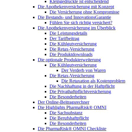
Kleingedruckte ist entscheidend
Die Apothekenversicherung mit Konzept
Die Versicherung ohne Kompromisse
Die Bestands- und InnovationsGarantie
Fühlen Sie sich richtig versichert?
Die Apothekenversicherung im Überblick
Die Leistungsdetails
Der Tarifbeitrag
Die Kühlgutversicherung
Die Retax-Versicherung
Die Produktdownloads
Die optionale Produkterweiterung
Die Kühlgutversicherung
Der Verderb von Waren
Die Retax-Versicherung
Die Retaxation als Kostenproblem
Die Nachhaftung in der Haftpflicht
Die Privathaftpflichtversicherung
Die Besonderheiten
Der Online-Beitragsrechner
Die Highlights PharmaRisk® OMNI
Die Sachsubstanz
Die Berufshaftpflicht
Die Besonderheiten
Die PharmaRisk® OMNI Checkliste