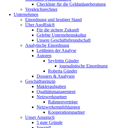
Checkliste für die Geldanlageberatung
Vergleichsrechner
Unternehmen
Einordnung und heutiger Stand
Über ApoRisk®
Für die sichere Zukunft
Gelebte Unternehemskultur
Unsere Geschäftsfreundschaft
Analytische Einordnung
Leitlinien der Analyse
Autoren
Seyfettin Günder
journalistische Einordnung
Roberta Günder
Dossiers & Analysen
Geschäftsprinzip
Makleraufgaben
Qualitätsmanagement
Netzwerkpartner
Rahmenverträge
Netzwerkempfehlungen
Kooperationspartner
Unser Anspruch
5 gute Gründe
Speziell