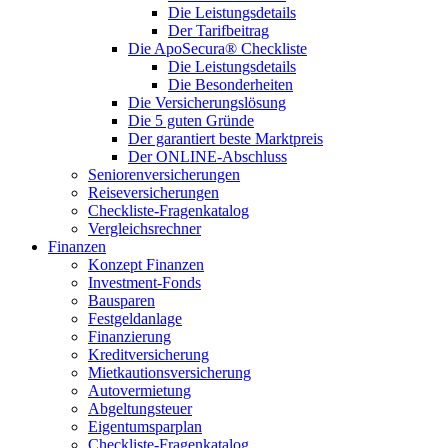
Die Leistungsdetails
Der Tarifbeitrag
Die ApoSecura® Checkliste
Die Leistungsdetails
Die Besonderheiten
Die Versicherungslösung
Die 5 guten Gründe
Der garantiert beste Marktpreis
Der ONLINE-Abschluss
Seniorenversicherungen
Reiseversicherungen
Checkliste-Fragenkatalog
Vergleichsrechner
Finanzen
Konzept Finanzen
Investment-Fonds
Bausparen
Festgeldanlage
Finanzierung
Kreditversicherung
Mietkautionsversicherung
Autovermietung
Abgeltungsteuer
Eigentumsparplan
Checkliste-Fragenkatalog