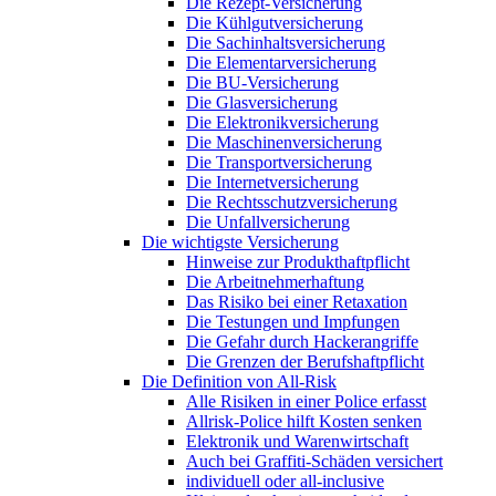
Die Rezept-Versicherung
Die Kühlgutversicherung
Die Sachinhaltsversicherung
Die Elementarversicherung
Die BU-Versicherung
Die Glasversicherung
Die Elektronikversicherung
Die Maschinenversicherung
Die Transportversicherung
Die Internetversicherung
Die Rechtsschutzversicherung
Die Unfallversicherung
Die wichtigste Versicherung
Hinweise zur Produkthaftpflicht
Die Arbeitnehmerhaftung
Das Risiko bei einer Retaxation
Die Testungen und Impfungen
Die Gefahr durch Hackerangriffe
Die Grenzen der Berufshaftpflicht
Die Definition von All-Risk
Alle Risiken in einer Police erfasst
Allrisk-Police hilft Kosten senken
Elektronik und Warenwirtschaft
Auch bei Graffiti-Schäden versichert
individuell oder all-inclusive