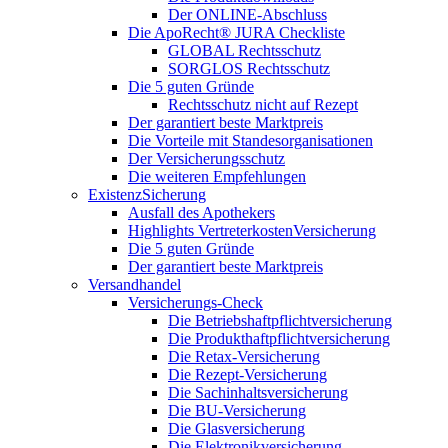
Der ONLINE-Abschluss
Die ApoRecht® JURA Checkliste
GLOBAL Rechtsschutz
SORGLOS Rechtsschutz
Die 5 guten Gründe
Rechtsschutz nicht auf Rezept
Der garantiert beste Marktpreis
Die Vorteile mit Standesorganisationen
Der Versicherungsschutz
Die weiteren Empfehlungen
ExistenzSicherung
Ausfall des Apothekers
Highlights VertreterkostenVersicherung
Die 5 guten Gründe
Der garantiert beste Marktpreis
Versandhandel
Versicherungs-Check
Die Betriebshaftpflichtversicherung
Die Produkthaftpflichtversicherung
Die Retax-Versicherung
Die Rezept-Versicherung
Die Sachinhaltsversicherung
Die BU-Versicherung
Die Glasversicherung
Die Elektronikversicherung