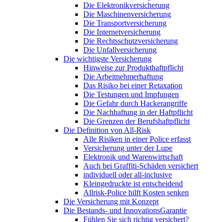
Die Elektronikversicherung
Die Maschinenversicherung
Die Transportversicherung
Die Internetversicherung
Die Rechtsschutzversicherung
Die Unfallversicherung
Die wichtigste Versicherung
Hinweise zur Produkthaftpflicht
Die Arbeitnehmerhaftung
Das Risiko bei einer Retaxation
Die Testungen und Impfungen
Die Gefahr durch Hackerangriffe
Die Nachhaftung in der Haftpflicht
Die Grenzen der Berufshaftpflicht
Die Definition von All-Risk
Alle Risiken in einer Police erfasst
Versicherung unter der Lupe
Elektronik und Warenwirtschaft
Auch bei Graffiti-Schäden versichert
individuell oder all-inclusive
Kleingedruckte ist entscheidend
Allrisk-Police hilft Kosten senken
Die Versicherung mit Konzept
Die Bestands- und InnovationsGarantie
Fühlen Sie sich richtig versichert?