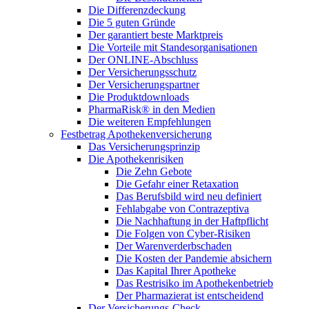
Die Differenzdeckung
Die 5 guten Gründe
Der garantiert beste Marktpreis
Die Vorteile mit Standesorganisationen
Der ONLINE-Abschluss
Der Versicherungsschutz
Der Versicherungspartner
Die Produktdownloads
PharmaRisk® in den Medien
Die weiteren Empfehlungen
Festbetrag Apothekenversicherung
Das Versicherungsprinzip
Die Apothekenrisiken
Die Zehn Gebote
Die Gefahr einer Retaxation
Das Berufsbild wird neu definiert
Fehlabgabe von Contrazeptiva
Die Nachhaftung in der Haftpflicht
Die Folgen von Cyber-Risiken
Der Warenverderbschaden
Die Kosten der Pandemie absichern
Das Kapital Ihrer Apotheke
Das Restrisiko im Apothekenbetrieb
Der Pharmazierat ist entscheidend
Der Versicherungs-Check