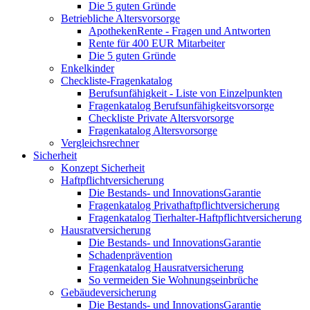
Die 5 guten Gründe
Betriebliche Altersvorsorge
ApothekenRente - Fragen und Antworten
Rente für 400 EUR Mitarbeiter
Die 5 guten Gründe
Enkelkinder
Checkliste-Fragenkatalog
Berufsunfähigkeit - Liste von Einzelpunkten
Fragenkatalog Berufsunfähigkeitsvorsorge
Checkliste Private Altersvorsorge
Fragenkatalog Altersvorsorge
Vergleichsrechner
Sicherheit
Konzept Sicherheit
Haftpflichtversicherung
Die Bestands- und InnovationsGarantie
Fragenkatalog Privathaftpflichtversicherung
Fragenkatalog Tierhalter-Haftpflichtversicherung
Hausratversicherung
Die Bestands- und InnovationsGarantie
Schadenprävention
Fragenkatalog Hausratversicherung
So vermeiden Sie Wohnungseinbrüche
Gebäudeversicherung
Die Bestands- und InnovationsGarantie