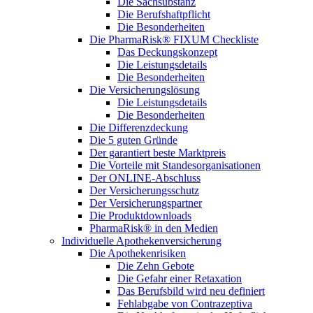
Die Sachsubstanz
Die Berufshaftpflicht
Die Besonderheiten
Die PharmaRisk® FIXUM Checkliste
Das Deckungskonzept
Die Leistungsdetails
Die Besonderheiten
Die Versicherungslösung
Die Leistungsdetails
Die Besonderheiten
Die Differenzdeckung
Die 5 guten Gründe
Der garantiert beste Marktpreis
Die Vorteile mit Standesorganisationen
Der ONLINE-Abschluss
Der Versicherungsschutz
Der Versicherungspartner
Die Produktdownloads
PharmaRisk® in den Medien
Individuelle Apothekenversicherung
Die Apothekenrisiken
Die Zehn Gebote
Die Gefahr einer Retaxation
Das Berufsbild wird neu definiert
Fehlabgabe von Contrazeptiva