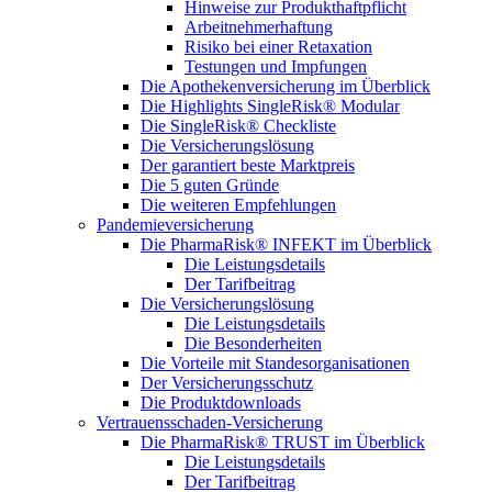
Hinweise zur Produkthaftpflicht
Arbeitnehmerhaftung
Risiko bei einer Retaxation
Testungen und Impfungen
Die Apothekenversicherung im Überblick
Die Highlights SingleRisk® Modular
Die SingleRisk® Checkliste
Die Versicherungslösung
Der garantiert beste Marktpreis
Die 5 guten Gründe
Die weiteren Empfehlungen
Pandemieversicherung
Die PharmaRisk® INFEKT im Überblick
Die Leistungsdetails
Der Tarifbeitrag
Die Versicherungslösung
Die Leistungsdetails
Die Besonderheiten
Die Vorteile mit Standesorganisationen
Der Versicherungsschutz
Die Produktdownloads
Vertrauensschaden-Versicherung
Die PharmaRisk® TRUST im Überblick
Die Leistungsdetails
Der Tarifbeitrag