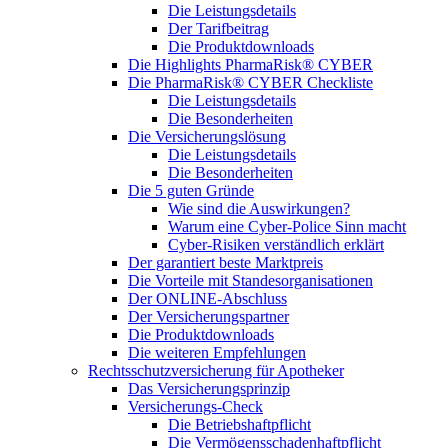
Die Leistungsdetails
Der Tarifbeitrag
Die Produktdownloads
Die Highlights PharmaRisk® CYBER
Die PharmaRisk® CYBER Checkliste
Die Leistungsdetails
Die Besonderheiten
Die Versicherungslösung
Die Leistungsdetails
Die Besonderheiten
Die 5 guten Gründe
Wie sind die Auswirkungen?
Warum eine Cyber-Police Sinn macht
Cyber-Risiken verständlich erklärt
Der garantiert beste Marktpreis
Die Vorteile mit Standesorganisationen
Der ONLINE-Abschluss
Der Versicherungspartner
Die Produktdownloads
Die weiteren Empfehlungen
Rechtsschutzversicherung für Apotheker
Das Versicherungsprinzip
Versicherungs-Check
Die Betriebshaftpflicht
Die Vermögensschadenhaftpflicht