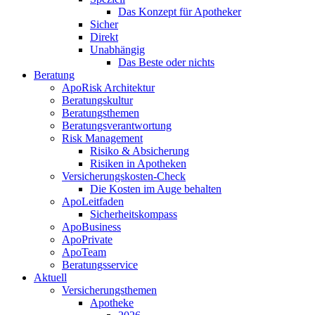
Das Konzept für Apotheker
Sicher
Direkt
Unabhängig
Das Beste oder nichts
Beratung
ApoRisk Architektur
Beratungskultur
Beratungsthemen
Beratungsverantwortung
Risk Management
Risiko & Absicherung
Risiken in Apotheken
Versicherungskosten-Check
Die Kosten im Auge behalten
ApoLeitfaden
Sicherheitskompass
ApoBusiness
ApoPrivate
ApoTeam
Beratungsservice
Aktuell
Versicherungsthemen
Apotheke