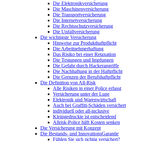
Die Elektronikversicherung
Die Maschinenversicherung
Die Transportversicherung
Die Internetversicherung
Die Rechtsschutzversicherung
Die Unfallversicherung
Die wichtigste Versicherung
Hinweise zur Produkthaftpflicht
Die Arbeitnehmerhaftung
Das Risiko bei einer Retaxation
Die Testungen und Impfungen
Die Gefahr durch Hackerangriffe
Die Nachhaftung in der Haftpflicht
Die Grenzen der Berufshaftpflicht
Die Definition von All-Risk
Alle Risiken in einer Police erfasst
Versicherung unter der Lupe
Elektronik und Warenwirtschaft
Auch bei Graffiti-Schäden versichert
individuell oder all-inclusive
Kleingedruckte ist entscheidend
Allrisk-Police hilft Kosten senken
Die Versicherung mit Konzept
Die Bestands- und InnovationsGarantie
Fühlen Sie sich richtig versichert?