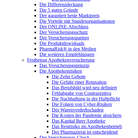
Die Differenzdeckung
Die 5 guten Gründe
Der garantiert beste Marktpreis
Die Vorteile mit Standesorganisationen
Der ONLINE-Abschluss
Der Versicherungsschutz
Der Versicherungspartner
Die Produktdownloads
PharmaRisk® in den Medien
Die weiteren Empfehlungen
Festbetrag Apothekenversicherung
Das Versicherungsprinzip
Die Apothekenrisiken
Die Zehn Gebote
Die Gefahr einer Retaxation
Das Berufsbild wird neu definiert
Fehlabgabe von Contrazeptiva
Die Nachhaftung in der Haftpflicht
Die Folgen von Cyber-Risiken
Der Warenverderbschaden
Die Kosten der Pandemie absichern
Das Kapital Ihrer Apotheke
Das Restrisiko im Apothekenbetrieb
Der Pharmazierat ist entscheidend
Der Versicherungs-Check