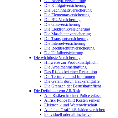
Die Rezept-Versicherung
Die Kühlgutversicherung
Die Sachinhaltsversicherung
Die Elementarversicherung
Die BU-Versicherung
Die Glasversicherung
Die Elektronikversicherung
Die Maschinenversicherung
Die Transportversicherung
Die Internetversicherung
Die Rechtsschutzversicherung
Die Unfallversicherung
Die wichtigste Versicherung
Hinweise zur Produkthaftpflicht
Die Arbeitnehmerhaftung
Das Risiko bei einer Retaxation
Die Testungen und Impfungen
Die Gefahr durch Hackerangriffe
Die Grenzen der Berufshaftpflicht
Die Definition von All-Risk
Alle Risiken in einer Police erfasst
Allrisk-Police hilft Kosten senken
Elektronik und Warenwirtschaft
Auch bei Graffiti-Schäden versichert
individuell oder all-inclusive