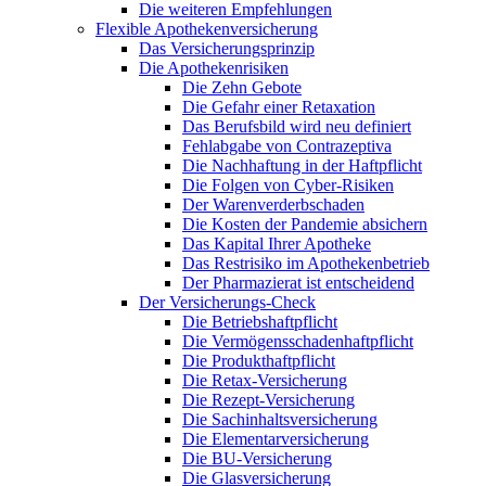
Die weiteren Empfehlungen
Flexible Apothekenversicherung
Das Versicherungsprinzip
Die Apothekenrisiken
Die Zehn Gebote
Die Gefahr einer Retaxation
Das Berufsbild wird neu definiert
Fehlabgabe von Contrazeptiva
Die Nachhaftung in der Haftpflicht
Die Folgen von Cyber-Risiken
Der Warenverderbschaden
Die Kosten der Pandemie absichern
Das Kapital Ihrer Apotheke
Das Restrisiko im Apothekenbetrieb
Der Pharmazierat ist entscheidend
Der Versicherungs-Check
Die Betriebshaftpflicht
Die Vermögensschadenhaftpflicht
Die Produkthaftpflicht
Die Retax-Versicherung
Die Rezept-Versicherung
Die Sachinhaltsversicherung
Die Elementarversicherung
Die BU-Versicherung
Die Glasversicherung