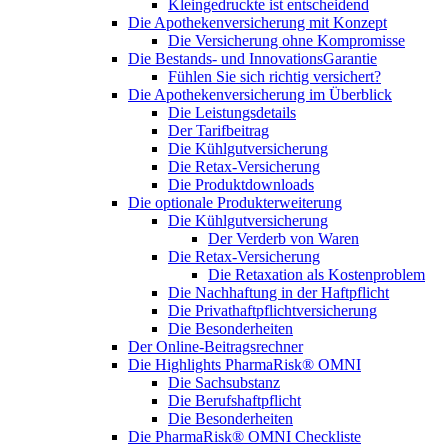
Kleingedruckte ist entscheidend
Die Apothekenversicherung mit Konzept
Die Versicherung ohne Kompromisse
Die Bestands- und InnovationsGarantie
Fühlen Sie sich richtig versichert?
Die Apothekenversicherung im Überblick
Die Leistungsdetails
Der Tarifbeitrag
Die Kühlgutversicherung
Die Retax-Versicherung
Die Produktdownloads
Die optionale Produkterweiterung
Die Kühlgutversicherung
Der Verderb von Waren
Die Retax-Versicherung
Die Retaxation als Kostenproblem
Die Nachhaftung in der Haftpflicht
Die Privathaftpflichtversicherung
Die Besonderheiten
Der Online-Beitragsrechner
Die Highlights PharmaRisk® OMNI
Die Sachsubstanz
Die Berufshaftpflicht
Die Besonderheiten
Die PharmaRisk® OMNI Checkliste