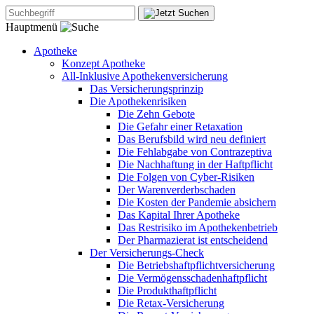
Hauptmenü
Apotheke
Konzept Apotheke
All-Inklusive Apothekenversicherung
Das Versicherungsprinzip
Die Apothekenrisiken
Die Zehn Gebote
Die Gefahr einer Retaxation
Das Berufsbild wird neu definiert
Die Fehlabgabe von Contrazeptiva
Die Nachhaftung in der Haftpflicht
Die Folgen von Cyber-Risiken
Der Warenverderbschaden
Die Kosten der Pandemie absichern
Das Kapital Ihrer Apotheke
Das Restrisiko im Apothekenbetrieb
Der Pharmazierat ist entscheidend
Der Versicherungs-Check
Die Betriebshaftpflichtversicherung
Die Vermögensschadenhaftpflicht
Die Produkthaftpflicht
Die Retax-Versicherung