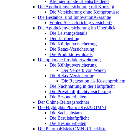
Kleingedruckte ist entscheidend
Die Apothekenversicherung mit Konzept
Die Versicherung ohne Kompromisse
Die Bestands- und InnovationsGarantie
Fühlen Sie sich richtig versichert?
Die Apothekenversicherung im Überblick
Die Leistungsdetails
Der Tarifbeitrag
Die Kühlgutversicherung
Die Retax-Versicherung
Die Produktdownloads
Die optionale Produkterweiterung
Die Kühlgutversicherung
Der Verderb von Waren
Die Retax-Versicherung
Die Retaxation als Kostenproblem
Die Nachhaftung in der Haftpflicht
Die Privathaftpflichtversicherung
Die Besonderheiten
Der Online-Beitragsrechner
Die Highlights PharmaRisk® OMNI
Die Sachsubstanz
Die Berufshaftpflicht
Die Besonderheiten
Die PharmaRisk® OMNI Checkliste