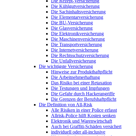
Die Rezept-Versicherung
Die Kühlgutversicherung
Die Sachinhaltsversicherung
Die Elementarversicherung
Die BU-Versicherung
Die Glasversicherung
Die Elektronikversicherung
Die Maschinenversicherung
Die Transportversicherung
Die Internetversicherung
Die Rechtsschutzversicherung
Die Unfallversicherung
Die wichtigste Versicherung
Hinweise zur Produkthaftpflicht
Die Arbeitnehmerhaftung
Das Risiko bei einer Retaxation
Die Testungen und Impfungen
Die Gefahr durch Hackerangriffe
Die Grenzen der Berufshaftpflicht
Die Definition von All-Risk
Alle Risiken in einer Police erfasst
Allrisk-Police hilft Kosten senken
Elektronik und Warenwirtschaft
Auch bei Graffiti-Schäden versichert
individuell oder all-inclusive