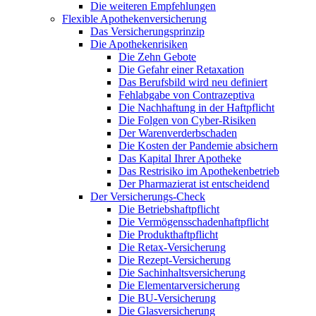
Die weiteren Empfehlungen
Flexible Apothekenversicherung
Das Versicherungsprinzip
Die Apothekenrisiken
Die Zehn Gebote
Die Gefahr einer Retaxation
Das Berufsbild wird neu definiert
Fehlabgabe von Contrazeptiva
Die Nachhaftung in der Haftpflicht
Die Folgen von Cyber-Risiken
Der Warenverderbschaden
Die Kosten der Pandemie absichern
Das Kapital Ihrer Apotheke
Das Restrisiko im Apothekenbetrieb
Der Pharmazierat ist entscheidend
Der Versicherungs-Check
Die Betriebshaftpflicht
Die Vermögensschadenhaftpflicht
Die Produkthaftpflicht
Die Retax-Versicherung
Die Rezept-Versicherung
Die Sachinhaltsversicherung
Die Elementarversicherung
Die BU-Versicherung
Die Glasversicherung