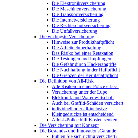
Die Elektronikversicherung
Die Maschinenversicherung
Die Transportversicherung
Die Internetversicherung
Die Rechtsschutzversicherung
Die Unfallversicherung
Die wichtigste Versicherung
Hinweise zur Produkthaftpflicht
Die Arbeitnehmerhaftung
Das Risiko bei einer Retaxation
Die Testungen und Impfungen
Die Gefahr durch Hackerangriffe
Die Nachhaftung in der Haftpflicht
Die Grenzen der Berufshaftpflicht
Die Definition von All-Risk
Alle Risiken in einer Police erfasst
Versicherung unter der Lupe
Elektronik und Warenwirtschaft
Auch bei Graffiti-Schäden versichert
individuell oder all-inclusive
Kleingedruckte ist entscheidend
Allrisk-Police hilft Kosten senken
Die Versicherung mit Konzept
Die Bestands- und InnovationsGarantie
Fühlen Sie sich richtig versichert?