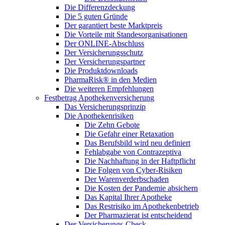
Die Differenzdeckung
Die 5 guten Gründe
Der garantiert beste Marktpreis
Die Vorteile mit Standesorganisationen
Der ONLINE-Abschluss
Der Versicherungsschutz
Der Versicherungspartner
Die Produktdownloads
PharmaRisk® in den Medien
Die weiteren Empfehlungen
Festbetrag Apothekenversicherung
Das Versicherungsprinzip
Die Apothekenrisiken
Die Zehn Gebote
Die Gefahr einer Retaxation
Das Berufsbild wird neu definiert
Fehlabgabe von Contrazeptiva
Die Nachhaftung in der Haftpflicht
Die Folgen von Cyber-Risiken
Der Warenverderbschaden
Die Kosten der Pandemie absichern
Das Kapital Ihrer Apotheke
Das Restrisiko im Apothekenbetrieb
Der Pharmazierat ist entscheidend
Der Versicherungs-Check