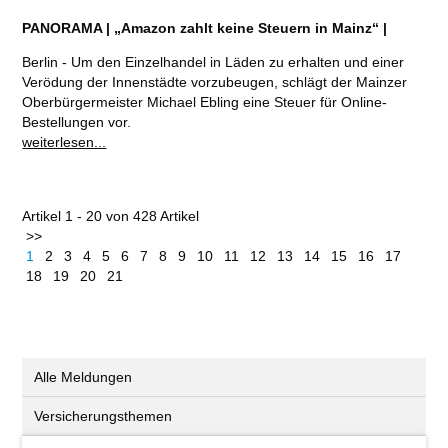
PANORAMA | „Amazon zahlt keine Steuern in Mainz“ |
Berlin - Um den Einzelhandel in Läden zu erhalten und einer
Verödung der Innenstädte vorzubeugen, schlägt der Mainzer
Oberbürgermeister Michael Ebling eine Steuer für Online-
Bestellungen vor.
weiterlesen...
Artikel 1 - 20 von 428 Artikel
>>
1
2
3
4
5
6
7
8
9
10
11
12
13
14
15
16
17
18
19
20
21
Alle Meldungen
Versicherungsthemen