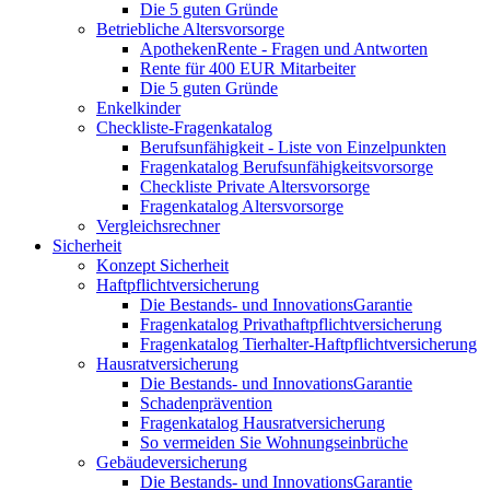
Die 5 guten Gründe
Betriebliche Altersvorsorge
ApothekenRente - Fragen und Antworten
Rente für 400 EUR Mitarbeiter
Die 5 guten Gründe
Enkelkinder
Checkliste-Fragenkatalog
Berufsunfähigkeit - Liste von Einzelpunkten
Fragenkatalog Berufsunfähigkeitsvorsorge
Checkliste Private Altersvorsorge
Fragenkatalog Altersvorsorge
Vergleichsrechner
Sicherheit
Konzept Sicherheit
Haftpflichtversicherung
Die Bestands- und InnovationsGarantie
Fragenkatalog Privathaftpflichtversicherung
Fragenkatalog Tierhalter-Haftpflichtversicherung
Hausratversicherung
Die Bestands- und InnovationsGarantie
Schadenprävention
Fragenkatalog Hausratversicherung
So vermeiden Sie Wohnungseinbrüche
Gebäudeversicherung
Die Bestands- und InnovationsGarantie