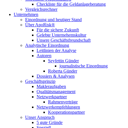
Checkliste für die Geldanlageberatung
Vergleichsrechner
Unternehmen
Einordnung und heutiger Stand
Über ApoRisk®
Für die sichere Zukunft
Gelebte Unternehemskultur
Unsere Geschäftsfreundschaft
Analytische Einordnung
Leitlinien der Analyse
Autoren
Seyfettin Günder
journalistische Einordnung
Roberta Günder
Dossiers & Analysen
Geschäftsprinzip
Makleraufgaben
Qualitätsmanagement
Netzwerkpartner
Rahmenverträge
Netzwerkempfehlungen
Kooperationspartner
Unser Anspruch
5 gute Gründe
Speziell