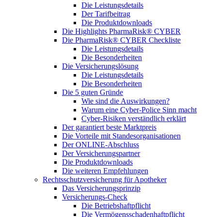
Die Leistungsdetails
Der Tarifbeitrag
Die Produktdownloads
Die Highlights PharmaRisk® CYBER
Die PharmaRisk® CYBER Checkliste
Die Leistungsdetails
Die Besonderheiten
Die Versicherungslösung
Die Leistungsdetails
Die Besonderheiten
Die 5 guten Gründe
Wie sind die Auswirkungen?
Warum eine Cyber-Police Sinn macht
Cyber-Risiken verständlich erklärt
Der garantiert beste Marktpreis
Die Vorteile mit Standesorganisationen
Der ONLINE-Abschluss
Der Versicherungspartner
Die Produktdownloads
Die weiteren Empfehlungen
Rechtsschutzversicherung für Apotheker
Das Versicherungsprinzip
Versicherungs-Check
Die Betriebshaftpflicht
Die Vermögensschadenhaftpflicht