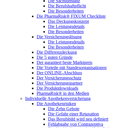
Die Sachsubstanz
Die Berufshaftpflicht
Die Besonderheiten
Die PharmaRisk® FIXUM Checkliste
Das Deckungskonzept
Die Leistungsdetails
Die Besonderheiten
Die Versicherungslösung
Die Leistungsdetails
Die Besonderheiten
Die Differenzdeckung
Die 5 guten Gründe
Der garantiert beste Marktpreis
Die Vorteile mit Standesorganisationen
Der ONLINE-Abschluss
Der Versicherungsschutz
Der Versicherungspartner
Die Produktdownloads
PharmaRisk® in den Medien
Individuelle Apothekenversicherung
Die Apothekenrisiken
Die Zehn Gebote
Die Gefahr einer Retaxation
Das Berufsbild wird neu definiert
Fehlabgabe von Contrazeptiva