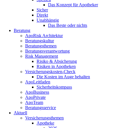
Das Konzept für Apotheker
Sicher
Direkt
Unabhängig
Das Beste oder nichts
Beratung
ApoRisk Architektur
Beratungskultur
Beratungsthemen
Beratungsverantwortung
Risk Management
Risiko & Absicherung
Risiken in Apotheken
Versicherungskosten-Check
Die Kosten im Auge behalten
ApoLeitfaden
Sicherheitskompass
ApoBusiness
ApoPrivate
ApoTeam
Beratungsservice
Aktuell
Versicherungsthemen
Apotheke