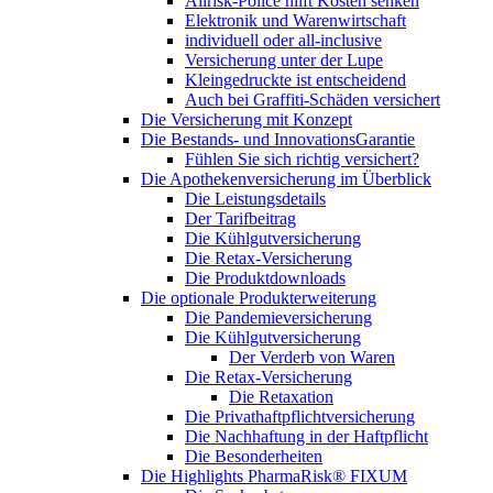
Allrisk-Police hilft Kosten senken
Elektronik und Warenwirtschaft
individuell oder all-inclusive
Versicherung unter der Lupe
Kleingedruckte ist entscheidend
Auch bei Graffiti-Schäden versichert
Die Versicherung mit Konzept
Die Bestands- und InnovationsGarantie
Fühlen Sie sich richtig versichert?
Die Apothekenversicherung im Überblick
Die Leistungsdetails
Der Tarifbeitrag
Die Kühlgutversicherung
Die Retax-Versicherung
Die Produktdownloads
Die optionale Produkterweiterung
Die Pandemieversicherung
Die Kühlgutversicherung
Der Verderb von Waren
Die Retax-Versicherung
Die Retaxation
Die Privathaftpflichtversicherung
Die Nachhaftung in der Haftpflicht
Die Besonderheiten
Die Highlights PharmaRisk® FIXUM