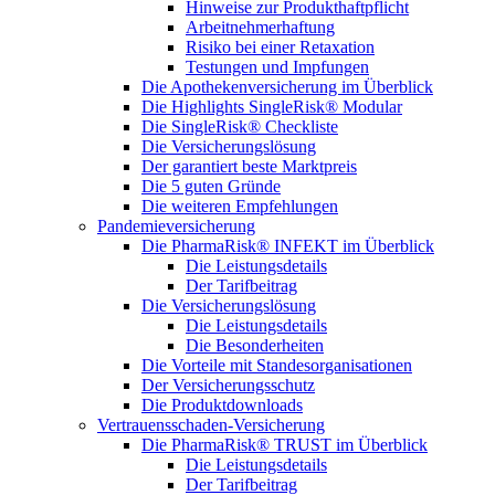
Hinweise zur Produkthaftpflicht
Arbeitnehmerhaftung
Risiko bei einer Retaxation
Testungen und Impfungen
Die Apothekenversicherung im Überblick
Die Highlights SingleRisk® Modular
Die SingleRisk® Checkliste
Die Versicherungslösung
Der garantiert beste Marktpreis
Die 5 guten Gründe
Die weiteren Empfehlungen
Pandemieversicherung
Die PharmaRisk® INFEKT im Überblick
Die Leistungsdetails
Der Tarifbeitrag
Die Versicherungslösung
Die Leistungsdetails
Die Besonderheiten
Die Vorteile mit Standesorganisationen
Der Versicherungsschutz
Die Produktdownloads
Vertrauensschaden-Versicherung
Die PharmaRisk® TRUST im Überblick
Die Leistungsdetails
Der Tarifbeitrag