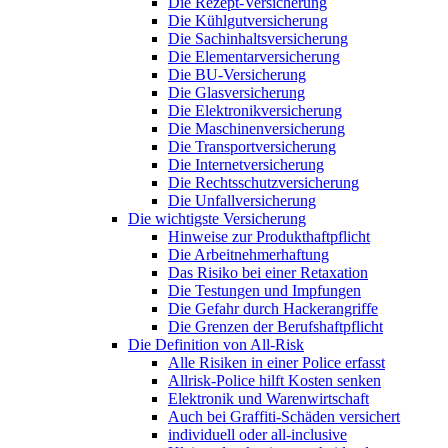
Die Rezept-Versicherung
Die Kühlgutversicherung
Die Sachinhaltsversicherung
Die Elementarversicherung
Die BU-Versicherung
Die Glasversicherung
Die Elektronikversicherung
Die Maschinenversicherung
Die Transportversicherung
Die Internetversicherung
Die Rechtsschutzversicherung
Die Unfallversicherung
Die wichtigste Versicherung
Hinweise zur Produkthaftpflicht
Die Arbeitnehmerhaftung
Das Risiko bei einer Retaxation
Die Testungen und Impfungen
Die Gefahr durch Hackerangriffe
Die Grenzen der Berufshaftpflicht
Die Definition von All-Risk
Alle Risiken in einer Police erfasst
Allrisk-Police hilft Kosten senken
Elektronik und Warenwirtschaft
Auch bei Graffiti-Schäden versichert
individuell oder all-inclusive