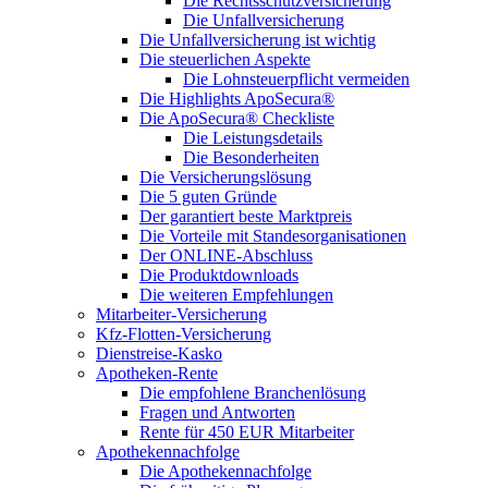
Die Rechtsschutzversicherung
Die Unfallversicherung
Die Unfallversicherung ist wichtig
Die steuerlichen Aspekte
Die Lohnsteuerpflicht vermeiden
Die Highlights ApoSecura®
Die ApoSecura® Checkliste
Die Leistungsdetails
Die Besonderheiten
Die Versicherungslösung
Die 5 guten Gründe
Der garantiert beste Marktpreis
Die Vorteile mit Standesorganisationen
Der ONLINE-Abschluss
Die Produktdownloads
Die weiteren Empfehlungen
Mitarbeiter-Versicherung
Kfz-Flotten-Versicherung
Dienstreise-Kasko
Apotheken-Rente
Die empfohlene Branchenlösung
Fragen und Antworten
Rente für 450 EUR Mitarbeiter
Apothekennachfolge
Die Apothekennachfolge