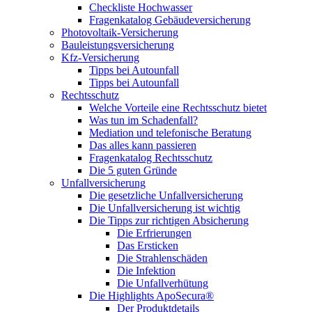
Checkliste Hochwasser
Fragenkatalog Gebäudeversicherung
Photovoltaik-Versicherung
Bauleistungsversicherung
Kfz-Versicherung
Tipps bei Autounfall
Tipps bei Autounfall
Rechtsschutz
Welche Vorteile eine Rechtsschutz bietet
Was tun im Schadenfall?
Mediation und telefonische Beratung
Das alles kann passieren
Fragenkatalog Rechtsschutz
Die 5 guten Gründe
Unfallversicherung
Die gesetzliche Unfallversicherung
Die Unfallversicherung ist wichtig
Die Tipps zur richtigen Absicherung
Die Erfrierungen
Das Ersticken
Die Strahlenschäden
Die Infektion
Die Unfallverhütung
Die Highlights ApoSecura®
Der Produktdetails