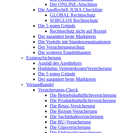
Der ONLINE-Abschluss
Die ApoRecht® JURA Checkliste
GLOBAL Rechtsschutz
SORGLOS Rechtsschutz
Die 5 guten Gründe
Rechtsschutz nicht auf Rezept
Der garantiert beste Marktpreis
Die Vorteile mit Standesorganisationen
Der Versicherungsschutz
Die weiteren Empfehlungen
ExistenzSicherung
Ausfall des Apothekers
Highlights VertreterkostenVersicherung
Die 5 guten Gründe
Der garantiert beste Marktpreis
Versandhandel
Versicherungs-Check
Die Betriebshaftpflichtversicherung
Die Produkthaftpflichtversicherung
Die Retax-Versicherung
Die Rezept-Versicherung
Die Sachinhaltsversicherung
Die BU-Versicherung
Die Glasversicherung
Die Elektronikversicherung