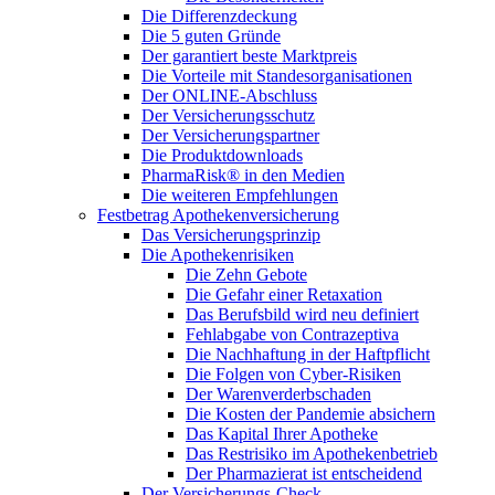
Die Differenzdeckung
Die 5 guten Gründe
Der garantiert beste Marktpreis
Die Vorteile mit Standesorganisationen
Der ONLINE-Abschluss
Der Versicherungsschutz
Der Versicherungspartner
Die Produktdownloads
PharmaRisk® in den Medien
Die weiteren Empfehlungen
Festbetrag Apothekenversicherung
Das Versicherungsprinzip
Die Apothekenrisiken
Die Zehn Gebote
Die Gefahr einer Retaxation
Das Berufsbild wird neu definiert
Fehlabgabe von Contrazeptiva
Die Nachhaftung in der Haftpflicht
Die Folgen von Cyber-Risiken
Der Warenverderbschaden
Die Kosten der Pandemie absichern
Das Kapital Ihrer Apotheke
Das Restrisiko im Apothekenbetrieb
Der Pharmazierat ist entscheidend
Der Versicherungs-Check