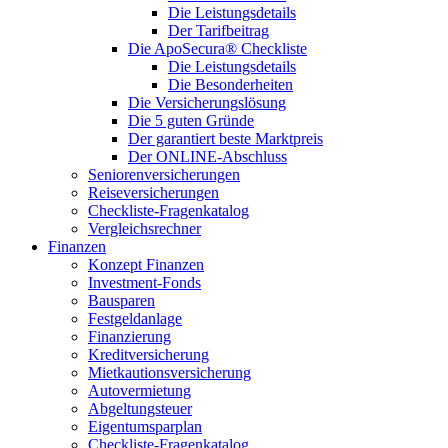
Die Leistungsdetails
Der Tarifbeitrag
Die ApoSecura® Checkliste
Die Leistungsdetails
Die Besonderheiten
Die Versicherungslösung
Die 5 guten Gründe
Der garantiert beste Marktpreis
Der ONLINE-Abschluss
Seniorenversicherungen
Reiseversicherungen
Checkliste-Fragenkatalog
Vergleichsrechner
Finanzen
Konzept Finanzen
Investment-Fonds
Bausparen
Festgeldanlage
Finanzierung
Kreditversicherung
Mietkautionsversicherung
Autovermietung
Abgeltungsteuer
Eigentumsparplan
Checkliste-Fragenkatalog