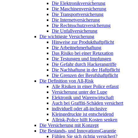
Die Elektronikversicherung
Die Maschinenversicherung
Die Transportversicherung
Die Internetversicherung
Die Rechtsschutzversicherung
Die Unfallversicherung
Die wichtigste Versicherung
Hinweise zur Produkthaftpflicht
Die Arbeitnehmerhaftung
Das Risiko bei einer Retaxation
Die Testungen und Impfungen
Die Gefahr durch Hackerangriffe
Die Nachhaftung in der Haftpflicht
Die Grenzen der Berufshaftpflicht
Die Definition von All-Risk
Alle Risiken in einer Police erfasst
Versicherung unter der Lupe
Elektronik und Warenwirtschaft
Auch bei Graffiti-Schäden versichert
individuell oder all-inclusive
Kleingedruckte ist entscheidend
Allrisk-Police hilft Kosten senken
Die Versicherung mit Konzept
Die Bestands- und InnovationsGarantie
Fühlen Sie sich richtig versichert?