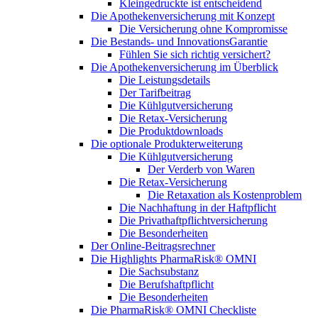
Kleingedruckte ist entscheidend
Die Apothekenversicherung mit Konzept
Die Versicherung ohne Kompromisse
Die Bestands- und InnovationsGarantie
Fühlen Sie sich richtig versichert?
Die Apothekenversicherung im Überblick
Die Leistungsdetails
Der Tarifbeitrag
Die Kühlgutversicherung
Die Retax-Versicherung
Die Produktdownloads
Die optionale Produkterweiterung
Die Kühlgutversicherung
Der Verderb von Waren
Die Retax-Versicherung
Die Retaxation als Kostenproblem
Die Nachhaftung in der Haftpflicht
Die Privathaftpflichtversicherung
Die Besonderheiten
Der Online-Beitragsrechner
Die Highlights PharmaRisk® OMNI
Die Sachsubstanz
Die Berufshaftpflicht
Die Besonderheiten
Die PharmaRisk® OMNI Checkliste