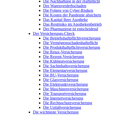
Die Nachhaftung in der Haftpflicht
Der Warenverderbschaden
Die Folgen von Cyber-Risiken
Die Kosten der Pandemie absichern
Das Kapital Ihrer Apotheke
Das Restrisiko im Apothekenbetrieb
Der Pharmazierat ist entscheidend
Der Versicherungs-Check
Die Betriebshaftpflichtversicherung
Die Vermögensschadenhaftpflicht
Die Produkthaftpflichtversicherung
Die Retax-Versicherung
Die Rezept-Versicherung
Die Kühlgutversicherung
Die Sachinhaltsversicherung
Die Elementarversicherung
Die BU-Versicherung
Die Glasversicherung
Die Elektronikversicherung
Die Maschinenversicherung
Die Transportversicherung
Die Internetversicherung
Die Rechtsschutzversicherung
Die Unfallversicherung
Die wichtigste Versicherung