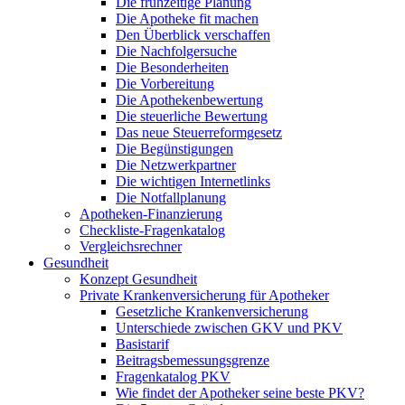
Die frühzeitige Planung
Die Apotheke fit machen
Den Überblick verschaffen
Die Nachfolgersuche
Die Besonderheiten
Die Vorbereitung
Die Apothekenbewertung
Die steuerliche Bewertung
Das neue Steuerreformgesetz
Die Begünstigungen
Die Netzwerkpartner
Die wichtigen Internetlinks
Die Notfallplanung
Apotheken-Finanzierung
Checkliste-Fragenkatalog
Vergleichsrechner
Gesundheit
Konzept Gesundheit
Private Krankenversicherung für Apotheker
Gesetzliche Krankenversicherung
Unterschiede zwischen GKV und PKV
Basistarif
Beitragsbemessungsgrenze
Fragenkatalog PKV
Wie findet der Apotheker seine beste PKV?