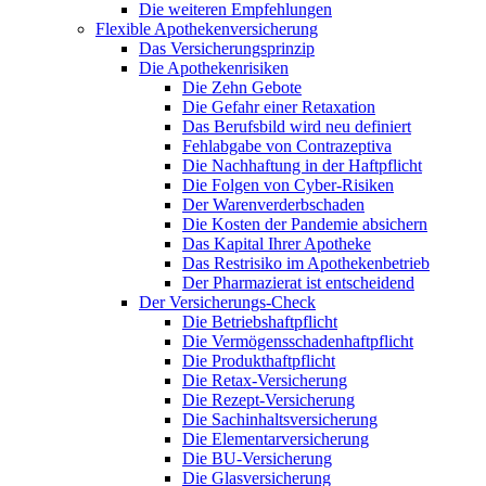
Die weiteren Empfehlungen
Flexible Apothekenversicherung
Das Versicherungsprinzip
Die Apothekenrisiken
Die Zehn Gebote
Die Gefahr einer Retaxation
Das Berufsbild wird neu definiert
Fehlabgabe von Contrazeptiva
Die Nachhaftung in der Haftpflicht
Die Folgen von Cyber-Risiken
Der Warenverderbschaden
Die Kosten der Pandemie absichern
Das Kapital Ihrer Apotheke
Das Restrisiko im Apothekenbetrieb
Der Pharmazierat ist entscheidend
Der Versicherungs-Check
Die Betriebshaftpflicht
Die Vermögensschadenhaftpflicht
Die Produkthaftpflicht
Die Retax-Versicherung
Die Rezept-Versicherung
Die Sachinhaltsversicherung
Die Elementarversicherung
Die BU-Versicherung
Die Glasversicherung