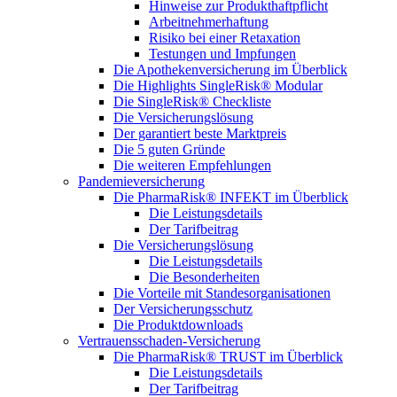
Hinweise zur Produkthaftpflicht
Arbeitnehmerhaftung
Risiko bei einer Retaxation
Testungen und Impfungen
Die Apothekenversicherung im Überblick
Die Highlights SingleRisk® Modular
Die SingleRisk® Checkliste
Die Versicherungslösung
Der garantiert beste Marktpreis
Die 5 guten Gründe
Die weiteren Empfehlungen
Pandemieversicherung
Die PharmaRisk® INFEKT im Überblick
Die Leistungsdetails
Der Tarifbeitrag
Die Versicherungslösung
Die Leistungsdetails
Die Besonderheiten
Die Vorteile mit Standesorganisationen
Der Versicherungsschutz
Die Produktdownloads
Vertrauensschaden-Versicherung
Die PharmaRisk® TRUST im Überblick
Die Leistungsdetails
Der Tarifbeitrag