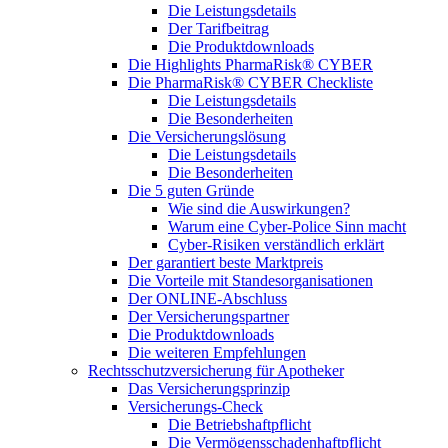
Die Leistungsdetails
Der Tarifbeitrag
Die Produktdownloads
Die Highlights PharmaRisk® CYBER
Die PharmaRisk® CYBER Checkliste
Die Leistungsdetails
Die Besonderheiten
Die Versicherungslösung
Die Leistungsdetails
Die Besonderheiten
Die 5 guten Gründe
Wie sind die Auswirkungen?
Warum eine Cyber-Police Sinn macht
Cyber-Risiken verständlich erklärt
Der garantiert beste Marktpreis
Die Vorteile mit Standesorganisationen
Der ONLINE-Abschluss
Der Versicherungspartner
Die Produktdownloads
Die weiteren Empfehlungen
Rechtsschutzversicherung für Apotheker
Das Versicherungsprinzip
Versicherungs-Check
Die Betriebshaftpflicht
Die Vermögensschadenhaftpflicht