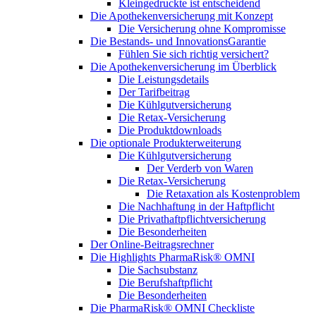
Kleingedruckte ist entscheidend
Die Apothekenversicherung mit Konzept
Die Versicherung ohne Kompromisse
Die Bestands- und InnovationsGarantie
Fühlen Sie sich richtig versichert?
Die Apothekenversicherung im Überblick
Die Leistungsdetails
Der Tarifbeitrag
Die Kühlgutversicherung
Die Retax-Versicherung
Die Produktdownloads
Die optionale Produkterweiterung
Die Kühlgutversicherung
Der Verderb von Waren
Die Retax-Versicherung
Die Retaxation als Kostenproblem
Die Nachhaftung in der Haftpflicht
Die Privathaftpflichtversicherung
Die Besonderheiten
Der Online-Beitragsrechner
Die Highlights PharmaRisk® OMNI
Die Sachsubstanz
Die Berufshaftpflicht
Die Besonderheiten
Die PharmaRisk® OMNI Checkliste