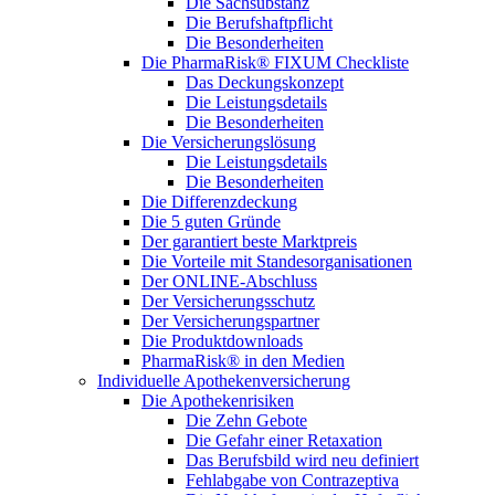
Die Sachsubstanz
Die Berufshaftpflicht
Die Besonderheiten
Die PharmaRisk® FIXUM Checkliste
Das Deckungskonzept
Die Leistungsdetails
Die Besonderheiten
Die Versicherungslösung
Die Leistungsdetails
Die Besonderheiten
Die Differenzdeckung
Die 5 guten Gründe
Der garantiert beste Marktpreis
Die Vorteile mit Standesorganisationen
Der ONLINE-Abschluss
Der Versicherungsschutz
Der Versicherungspartner
Die Produktdownloads
PharmaRisk® in den Medien
Individuelle Apothekenversicherung
Die Apothekenrisiken
Die Zehn Gebote
Die Gefahr einer Retaxation
Das Berufsbild wird neu definiert
Fehlabgabe von Contrazeptiva