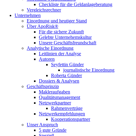
Checkliste für die Geldanlageberatung
Vergleichsrechner
Unternehmen
Einordnung und heutiger Stand
Über ApoRisk®
Für die sichere Zukunft
Gelebte Unternehemskultur
Unsere Geschäftsfreundschaft
Analytische Einordnung
Leitlinien der Analyse
Autoren
Seyfettin Günder
journalistische Einordnung
Roberta Günder
Dossiers & Analysen
Geschäftsprinzip
Makleraufgaben
Qualitätsmanagement
Netzwerkpartner
Rahmenverträge
Netzwerkempfehlungen
Kooperationspartner
Unser Anspruch
5 gute Gründe
Speziell