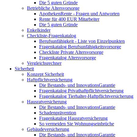
Die 5 guten Gründe
Betriebliche Altersvorsorge
ApothekenRente - Fragen und Antworten
Rente für 400 EUR Mitarbeiter
Die 5 guten Gründe
Enkelkinder
Checkliste-Fragenkatalog
Berufsunfähigkeit - Liste von Einzelpunkten
Fragenkatalog Berufsunfähigkeitsvorsorge
Checkliste Private Altersvorsorge
Fragenkatalog Altersvorsorge
Vergleichsrechner
Sicherheit
Konzept Sicherheit
Haftpflichtversicherung
Die Bestands- und InnovationsGarantie
Fragenkatalog Privathaftpflichtversicherung
Fragenkatalog Tierhalter-Haftpflichtversicherung
Hausratversicherung
Die Bestands- und InnovationsGarantie
Schadenprävention
Fragenkatalog Hausratversicherung
So vermeiden Sie Wohnungseinbrüche
Gebäudeversicherung
Die Bestands- und InnovationsGarantie