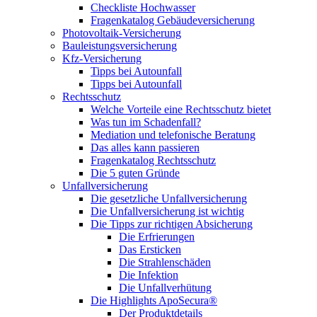
Checkliste Hochwasser
Fragenkatalog Gebäudeversicherung
Photovoltaik-Versicherung
Bauleistungsversicherung
Kfz-Versicherung
Tipps bei Autounfall
Tipps bei Autounfall
Rechtsschutz
Welche Vorteile eine Rechtsschutz bietet
Was tun im Schadenfall?
Mediation und telefonische Beratung
Das alles kann passieren
Fragenkatalog Rechtsschutz
Die 5 guten Gründe
Unfallversicherung
Die gesetzliche Unfallversicherung
Die Unfallversicherung ist wichtig
Die Tipps zur richtigen Absicherung
Die Erfrierungen
Das Ersticken
Die Strahlenschäden
Die Infektion
Die Unfallverhütung
Die Highlights ApoSecura®
Der Produktdetails