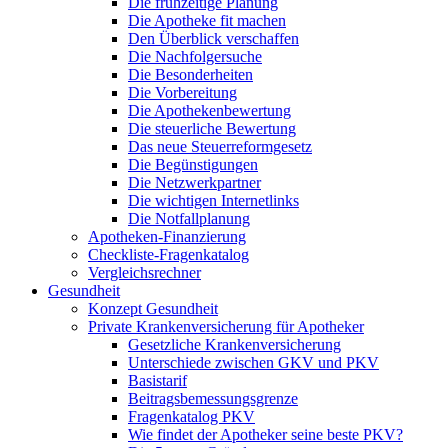
Die frühzeitige Planung
Die Apotheke fit machen
Den Überblick verschaffen
Die Nachfolgersuche
Die Besonderheiten
Die Vorbereitung
Die Apothekenbewertung
Die steuerliche Bewertung
Das neue Steuerreformgesetz
Die Begünstigungen
Die Netzwerkpartner
Die wichtigen Internetlinks
Die Notfallplanung
Apotheken-Finanzierung
Checkliste-Fragenkatalog
Vergleichsrechner
Gesundheit
Konzept Gesundheit
Private Krankenversicherung für Apotheker
Gesetzliche Krankenversicherung
Unterschiede zwischen GKV und PKV
Basistarif
Beitragsbemessungsgrenze
Fragenkatalog PKV
Wie findet der Apotheker seine beste PKV?