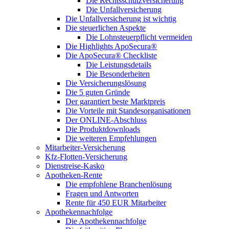
Die Rechtsschutzversicherung
Die Unfallversicherung
Die Unfallversicherung ist wichtig
Die steuerlichen Aspekte
Die Lohnsteuerpflicht vermeiden
Die Highlights ApoSecura®
Die ApoSecura® Checkliste
Die Leistungsdetails
Die Besonderheiten
Die Versicherungslösung
Die 5 guten Gründe
Der garantiert beste Marktpreis
Die Vorteile mit Standesorganisationen
Der ONLINE-Abschluss
Die Produktdownloads
Die weiteren Empfehlungen
Mitarbeiter-Versicherung
Kfz-Flotten-Versicherung
Dienstreise-Kasko
Apotheken-Rente
Die empfohlene Branchenlösung
Fragen und Antworten
Rente für 450 EUR Mitarbeiter
Apothekennachfolge
Die Apothekennachfolge