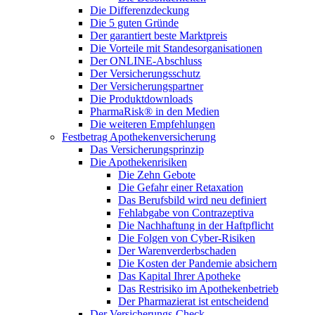
Die Differenzdeckung
Die 5 guten Gründe
Der garantiert beste Marktpreis
Die Vorteile mit Standesorganisationen
Der ONLINE-Abschluss
Der Versicherungsschutz
Der Versicherungspartner
Die Produktdownloads
PharmaRisk® in den Medien
Die weiteren Empfehlungen
Festbetrag Apothekenversicherung
Das Versicherungsprinzip
Die Apothekenrisiken
Die Zehn Gebote
Die Gefahr einer Retaxation
Das Berufsbild wird neu definiert
Fehlabgabe von Contrazeptiva
Die Nachhaftung in der Haftpflicht
Die Folgen von Cyber-Risiken
Der Warenverderbschaden
Die Kosten der Pandemie absichern
Das Kapital Ihrer Apotheke
Das Restrisiko im Apothekenbetrieb
Der Pharmazierat ist entscheidend
Der Versicherungs-Check