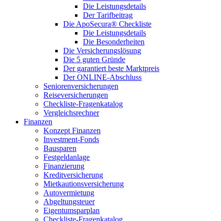
Die Leistungsdetails
Der Tarifbeitrag
Die ApoSecura® Checkliste
Die Leistungsdetails
Die Besonderheiten
Die Versicherungslösung
Die 5 guten Gründe
Der garantiert beste Marktpreis
Der ONLINE-Abschluss
Seniorenversicherungen
Reiseversicherungen
Checkliste-Fragenkatalog
Vergleichsrechner
Finanzen
Konzept Finanzen
Investment-Fonds
Bausparen
Festgeldanlage
Finanzierung
Kreditversicherung
Mietkautionsversicherung
Autovermietung
Abgeltungsteuer
Eigentumsparplan
Checkliste-Fragenkatalog