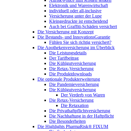
Allrisk-Police hilft Kosten senken
Elektronik und Warenwirtschaft
individuell oder all-inclusive
Versicherung unter der Lupe
Kleingedruckte ist entscheidend
Auch bei Graffiti-Schäden versichert
Die Versicherung mit Konzept
Die Bestands- und InnovationsGarantie
Fühlen Sie sich richtig versichert?
Die Apothekenversicherung im Überblick
Die Leistungsdetails
Der Tarifbeitrag
Die Kühlgutversicherung
Die Retax-Versicherung
Die Produktdownloads
Die optionale Produkterweiterung
Die Pandemieversicherung
Die Kühlgutversicherung
Der Verderb von Waren
Die Retax-Versicherung
Die Retaxation
Die Privathaftpflichtversicherung
Die Nachhaftung in der Haftpflicht
Die Besonderheiten
Die Highlights PharmaRisk® FIXUM