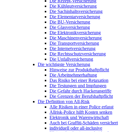
Die Rezept-Versicherung
Die Kühlgutversicherung
Die Sachinhaltsversicherung
Die Elementarversicherung
Die BU-Versicherung
Die Glasversicherung
Die Elektronikversicherung
Die Maschinenversicherung
Die Transportversicherung
Die Internetversicherung
Die Rechtsschutzversicherung
Die Unfallversicherung
Die wichtigste Versicherung
Hinweise zur Produkthaftpflicht
Die Arbeitnehmerhaftung
Das Risiko bei einer Retaxation
Die Testungen und Impfungen
Die Gefahr durch Hackerangriffe
Die Grenzen der Berufshaftpflicht
Die Definition von All-Risk
Alle Risiken in einer Police erfasst
Allrisk-Police hilft Kosten senken
Elektronik und Warenwirtschaft
Auch bei Graffiti-Schäden versichert
individuell oder all-inclusive