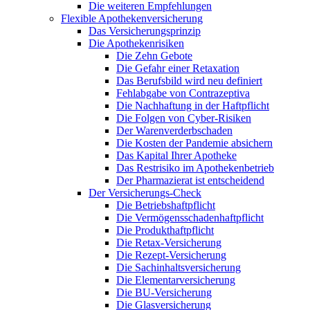
Die weiteren Empfehlungen
Flexible Apothekenversicherung
Das Versicherungsprinzip
Die Apothekenrisiken
Die Zehn Gebote
Die Gefahr einer Retaxation
Das Berufsbild wird neu definiert
Fehlabgabe von Contrazeptiva
Die Nachhaftung in der Haftpflicht
Die Folgen von Cyber-Risiken
Der Warenverderbschaden
Die Kosten der Pandemie absichern
Das Kapital Ihrer Apotheke
Das Restrisiko im Apothekenbetrieb
Der Pharmazierat ist entscheidend
Der Versicherungs-Check
Die Betriebshaftpflicht
Die Vermögensschadenhaftpflicht
Die Produkthaftpflicht
Die Retax-Versicherung
Die Rezept-Versicherung
Die Sachinhaltsversicherung
Die Elementarversicherung
Die BU-Versicherung
Die Glasversicherung