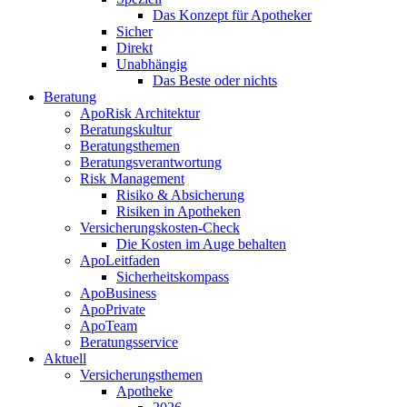
Das Konzept für Apotheker
Sicher
Direkt
Unabhängig
Das Beste oder nichts
Beratung
ApoRisk Architektur
Beratungskultur
Beratungsthemen
Beratungsverantwortung
Risk Management
Risiko & Absicherung
Risiken in Apotheken
Versicherungskosten-Check
Die Kosten im Auge behalten
ApoLeitfaden
Sicherheitskompass
ApoBusiness
ApoPrivate
ApoTeam
Beratungsservice
Aktuell
Versicherungsthemen
Apotheke