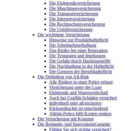
Die Elektronikversicherung
Die Maschinenversicherung
Die Transportversicherung
Die Internetversicherung
Die Rechtsschutzversicherung
Die Unfallversicherung
Die wichtigste Versicherung
Hinweise zur Produkthaftpflicht
Die Arbeitnehmerhaftung
Das Risiko bei einer Retaxation
Die Testungen und Impfungen
Die Gefahr durch Hackerangriffe
Die Nachhaftung in der Haftpflicht
Die Grenzen der Berufshaftpflicht
Die Definition von All-Risk
Alle Risiken in einer Police erfasst
Versicherung unter der Lupe
Elektronik und Warenwirtschaft
Auch bei Graffiti-Schäden versichert
individuell oder all-inclusive
Kleingedruckte ist entscheidend
Allrisk-Police hilft Kosten senken
Die Versicherung mit Konzept
Die Bestands- und InnovationsGarantie
Fühlen Sie sich richtig versichert?