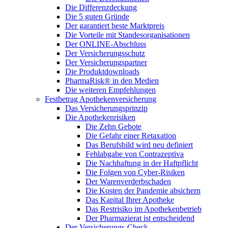
Die Differenzdeckung
Die 5 guten Gründe
Der garantiert beste Marktpreis
Die Vorteile mit Standesorganisationen
Der ONLINE-Abschluss
Der Versicherungsschutz
Der Versicherungspartner
Die Produktdownloads
PharmaRisk® in den Medien
Die weiteren Empfehlungen
Festbetrag Apothekenversicherung
Das Versicherungsprinzip
Die Apothekenrisiken
Die Zehn Gebote
Die Gefahr einer Retaxation
Das Berufsbild wird neu definiert
Fehlabgabe von Contrazeptiva
Die Nachhaftung in der Haftpflicht
Die Folgen von Cyber-Risiken
Der Warenverderbschaden
Die Kosten der Pandemie absichern
Das Kapital Ihrer Apotheke
Das Restrisiko im Apothekenbetrieb
Der Pharmazierat ist entscheidend
Der Versicherungs-Check