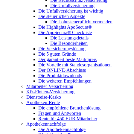
Die Rechtsschutzversicherung
Die Unfallversicherung
Die Unfallversicherung ist wichtig
Die steuerlichen Aspekte
Die Lohnsteuerpflicht vermeiden
Die Highlights ApoSecura®
Die ApoSecura® Checkliste
Die Leistungsdetails
Die Besonderheiten
Die Versicherungslösung
Die 5 guten Gründe
Der garantiert beste Marktpreis
Die Vorteile mit Standesorganisationen
Der ONLINE-Abschluss
Die Produktdownloads
Die weiteren Empfehlungen
Mitarbeiter-Versicherung
Kfz-Flotten-Versicherung
Dienstreise-Kasko
Apotheken-Rente
Die empfohlene Branchenlösung
Fragen und Antworten
Rente für 450 EUR Mitarbeiter
Apothekennachfolge
Die Apothekennachfolge