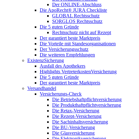
Der ONLINE-Abschluss
Die ApoRecht® JURA Checkliste
GLOBAL Rechtsschutz
SORGLOS Rechtsschutz
Die 5 guten Gründe
Rechtsschutz nicht auf Rezept
Der garantiert beste Marktpreis
Die Vorteile mit Standesorganisationen
Der Versicherungsschutz
Die weiteren Empfehlungen
ExistenzSicherung
Ausfall des Apothekers
Highlights VertreterkostenVersicherung
Die 5 guten Gründe
Der garantiert beste Marktpreis
Versandhandel
Versicherungs-Check
Die Betriebshaftpflichtversicherung
Die Produkthaftpflichtversicherung
Die Retax-Versicherung
Die Rezept-Versicherung
Die Sachinhaltsversicherung
Die BU-Versicherung
Die Glasversicherung
Die Elektronikversicherung