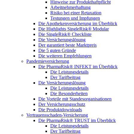
Hinweise zur Produkthaftpflicht
Arbeitnehmerhaftung
Risiko bei einer Retaxation
Testungen und Impfungen
Die Apothekenversicherung im Überblick
Die Highlights SingleRisk® Modular
Die SingleRisk® Checkliste
Die Versicherungslösung
Der garantiert beste Marktpreis
Die 5 guten Gründe
Die weiteren Empfehlungen
Pandemieversicherung
Die PharmaRisk® INFEKT im Überblick
Die Leistungsdetails
Der Tarifbeitrag
Die Versicherungslösung
Die Leistungsdetails
Die Besonderheiten
Die Vorteile mit Standesorganisationen
Der Versicherungsschutz
Die Produktdownloads
Vertrauensschaden-Versicherung
Die PharmaRisk® TRUST im Überblick
Die Leistungsdetails
Der Tarifbeitrag