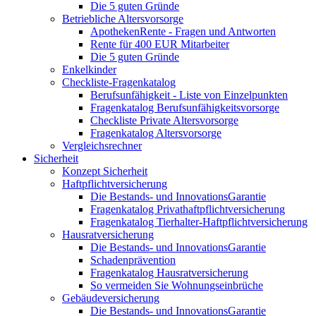
Die 5 guten Gründe
Betriebliche Altersvorsorge
ApothekenRente - Fragen und Antworten
Rente für 400 EUR Mitarbeiter
Die 5 guten Gründe
Enkelkinder
Checkliste-Fragenkatalog
Berufsunfähigkeit - Liste von Einzelpunkten
Fragenkatalog Berufsunfähigkeitsvorsorge
Checkliste Private Altersvorsorge
Fragenkatalog Altersvorsorge
Vergleichsrechner
Sicherheit
Konzept Sicherheit
Haftpflichtversicherung
Die Bestands- und InnovationsGarantie
Fragenkatalog Privathaftpflichtversicherung
Fragenkatalog Tierhalter-Haftpflichtversicherung
Hausratversicherung
Die Bestands- und InnovationsGarantie
Schadenprävention
Fragenkatalog Hausratversicherung
So vermeiden Sie Wohnungseinbrüche
Gebäudeversicherung
Die Bestands- und InnovationsGarantie