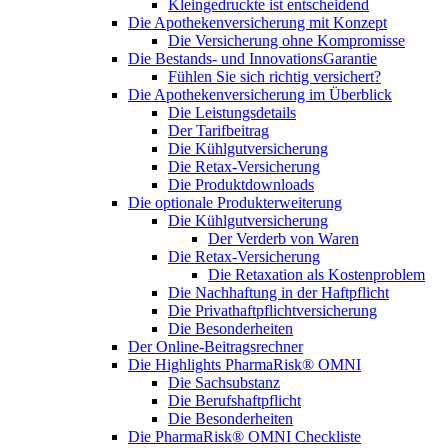
Kleingedruckte ist entscheidend
Die Apothekenversicherung mit Konzept
Die Versicherung ohne Kompromisse
Die Bestands- und InnovationsGarantie
Fühlen Sie sich richtig versichert?
Die Apothekenversicherung im Überblick
Die Leistungsdetails
Der Tarifbeitrag
Die Kühlgutversicherung
Die Retax-Versicherung
Die Produktdownloads
Die optionale Produkterweiterung
Die Kühlgutversicherung
Der Verderb von Waren
Die Retax-Versicherung
Die Retaxation als Kostenproblem
Die Nachhaftung in der Haftpflicht
Die Privathaftpflichtversicherung
Die Besonderheiten
Der Online-Beitragsrechner
Die Highlights PharmaRisk® OMNI
Die Sachsubstanz
Die Berufshaftpflicht
Die Besonderheiten
Die PharmaRisk® OMNI Checkliste