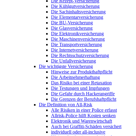
Die Rezept-Versicherung
Die Kühlgutversicherung
Die Sachinhaltsversicherung
Die Elementarversicherung
Die BU-Versicherung
Die Glasversicherung
Die Elektronikversicherung
Die Maschinenversicherung
Die Transportversicherung
Die Internetversicherung
Die Rechtsschutzversicherung
Die Unfallversicherung
Die wichtigste Versicherung
Hinweise zur Produkthaftpflicht
Die Arbeitnehmerhaftung
Das Risiko bei einer Retaxation
Die Testungen und Impfungen
Die Gefahr durch Hackerangriffe
Die Grenzen der Berufshaftpflicht
Die Definition von All-Risk
Alle Risiken in einer Police erfasst
Allrisk-Police hilft Kosten senken
Elektronik und Warenwirtschaft
Auch bei Graffiti-Schäden versichert
individuell oder all-inclusive