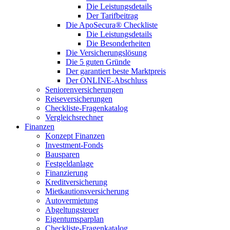
Die Leistungsdetails
Der Tarifbeitrag
Die ApoSecura® Checkliste
Die Leistungsdetails
Die Besonderheiten
Die Versicherungslösung
Die 5 guten Gründe
Der garantiert beste Marktpreis
Der ONLINE-Abschluss
Seniorenversicherungen
Reiseversicherungen
Checkliste-Fragenkatalog
Vergleichsrechner
Finanzen
Konzept Finanzen
Investment-Fonds
Bausparen
Festgeldanlage
Finanzierung
Kreditversicherung
Mietkautionsversicherung
Autovermietung
Abgeltungsteuer
Eigentumsparplan
Checkliste-Fragenkatalog