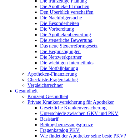
Die frühzeitige Planung
Die Apotheke fit machen
Den Überblick verschaffen
Die Nachfolgersuche
Die Besonderheiten
Die Vorbereitung
Die Apothekenbewertung
Die steuerliche Bewertung
Das neue Steuerreformgesetz
Die Begünstigungen
Die Netzwerkpartner
Die wichtigen Internetlinks
Die Notfallplanung
Apotheken-Finanzierung
Checkliste-Fragenkatalog
Vergleichsrechner
Gesundheit
Konzept Gesundheit
Private Krankenversicherung für Apotheker
Gesetzliche Krankenversicherung
Unterschiede zwischen GKV und PKV
Basistarif
Beitragsbemessungsgrenze
Fragenkatalog PKV
Wie findet der Apotheker seine beste PKV?