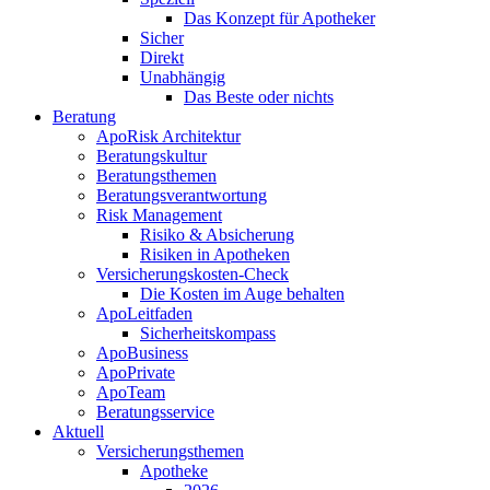
Das Konzept für Apotheker
Sicher
Direkt
Unabhängig
Das Beste oder nichts
Beratung
ApoRisk Architektur
Beratungskultur
Beratungsthemen
Beratungsverantwortung
Risk Management
Risiko & Absicherung
Risiken in Apotheken
Versicherungskosten-Check
Die Kosten im Auge behalten
ApoLeitfaden
Sicherheitskompass
ApoBusiness
ApoPrivate
ApoTeam
Beratungsservice
Aktuell
Versicherungsthemen
Apotheke