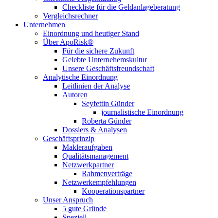
Checkliste für die Geldanlageberatung
Vergleichsrechner
Unternehmen
Einordnung und heutiger Stand
Über ApoRisk®
Für die sichere Zukunft
Gelebte Unternehemskultur
Unsere Geschäftsfreundschaft
Analytische Einordnung
Leitlinien der Analyse
Autoren
Seyfettin Günder
journalistische Einordnung
Roberta Günder
Dossiers & Analysen
Geschäftsprinzip
Makleraufgaben
Qualitätsmanagement
Netzwerkpartner
Rahmenverträge
Netzwerkempfehlungen
Kooperationspartner
Unser Anspruch
5 gute Gründe
Speziell