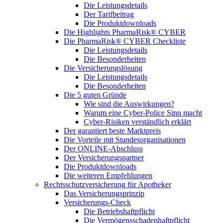
Die Leistungsdetails
Der Tarifbeitrag
Die Produktdownloads
Die Highlights PharmaRisk® CYBER
Die PharmaRisk® CYBER Checkliste
Die Leistungsdetails
Die Besonderheiten
Die Versicherungslösung
Die Leistungsdetails
Die Besonderheiten
Die 5 guten Gründe
Wie sind die Auswirkungen?
Warum eine Cyber-Police Sinn macht
Cyber-Risiken verständlich erklärt
Der garantiert beste Marktpreis
Die Vorteile mit Standesorganisationen
Der ONLINE-Abschluss
Der Versicherungspartner
Die Produktdownloads
Die weiteren Empfehlungen
Rechtsschutzversicherung für Apotheker
Das Versicherungsprinzip
Versicherungs-Check
Die Betriebshaftpflicht
Die Vermögensschadenhaftpflicht