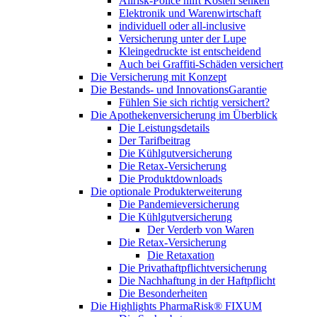
Allrisk-Police hilft Kosten senken
Elektronik und Warenwirtschaft
individuell oder all-inclusive
Versicherung unter der Lupe
Kleingedruckte ist entscheidend
Auch bei Graffiti-Schäden versichert
Die Versicherung mit Konzept
Die Bestands- und InnovationsGarantie
Fühlen Sie sich richtig versichert?
Die Apothekenversicherung im Überblick
Die Leistungsdetails
Der Tarifbeitrag
Die Kühlgutversicherung
Die Retax-Versicherung
Die Produktdownloads
Die optionale Produkterweiterung
Die Pandemieversicherung
Die Kühlgutversicherung
Der Verderb von Waren
Die Retax-Versicherung
Die Retaxation
Die Privathaftpflichtversicherung
Die Nachhaftung in der Haftpflicht
Die Besonderheiten
Die Highlights PharmaRisk® FIXUM