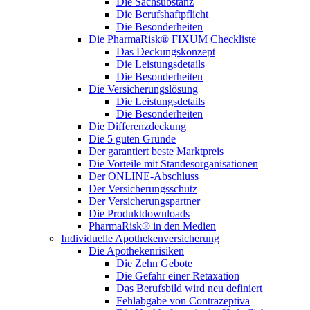
Die Sachsubstanz
Die Berufshaftpflicht
Die Besonderheiten
Die PharmaRisk® FIXUM Checkliste
Das Deckungskonzept
Die Leistungsdetails
Die Besonderheiten
Die Versicherungslösung
Die Leistungsdetails
Die Besonderheiten
Die Differenzdeckung
Die 5 guten Gründe
Der garantiert beste Marktpreis
Die Vorteile mit Standesorganisationen
Der ONLINE-Abschluss
Der Versicherungsschutz
Der Versicherungspartner
Die Produktdownloads
PharmaRisk® in den Medien
Individuelle Apothekenversicherung
Die Apothekenrisiken
Die Zehn Gebote
Die Gefahr einer Retaxation
Das Berufsbild wird neu definiert
Fehlabgabe von Contrazeptiva