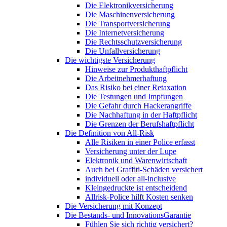
Die Elektronikversicherung
Die Maschinenversicherung
Die Transportversicherung
Die Internetversicherung
Die Rechtsschutzversicherung
Die Unfallversicherung
Die wichtigste Versicherung
Hinweise zur Produkthaftpflicht
Die Arbeitnehmerhaftung
Das Risiko bei einer Retaxation
Die Testungen und Impfungen
Die Gefahr durch Hackerangriffe
Die Nachhaftung in der Haftpflicht
Die Grenzen der Berufshaftpflicht
Die Definition von All-Risk
Alle Risiken in einer Police erfasst
Versicherung unter der Lupe
Elektronik und Warenwirtschaft
Auch bei Graffiti-Schäden versichert
individuell oder all-inclusive
Kleingedruckte ist entscheidend
Allrisk-Police hilft Kosten senken
Die Versicherung mit Konzept
Die Bestands- und InnovationsGarantie
Fühlen Sie sich richtig versichert?