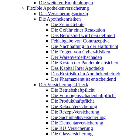
Die weiteren Empfehlungen
Flexible Apothekenversicherung
Das Versicherungsprinzip
Die Apothekenrisiken
Die Zehn Gebote
Die Gefahr einer Retaxation
Das Berufsbild wird neu definiert
Fehlabgabe von Contrazeptiva
Die Nachhaftung in der Haftpflicht
Die Folgen von Cyber-Risiken
Der Warenverderbschaden
Die Kosten der Pandemie absichern
Das Kapital Ihrer Apotheke
Das Restrisiko im Apothekenbetrieb
Der Pharmazierat ist entscheidend
Der Versicherungs-Check
Die Betriebshaftpflicht
Die Vermögensschadenhaftpflicht
Die Produkthaftpflicht
Die Retax-Versicherung
Die Rezept-Versicherung
Die Sachinhaltsversicherung
Die Elementarversicherung
Die BU-Versicherung
Die Glasversicherung