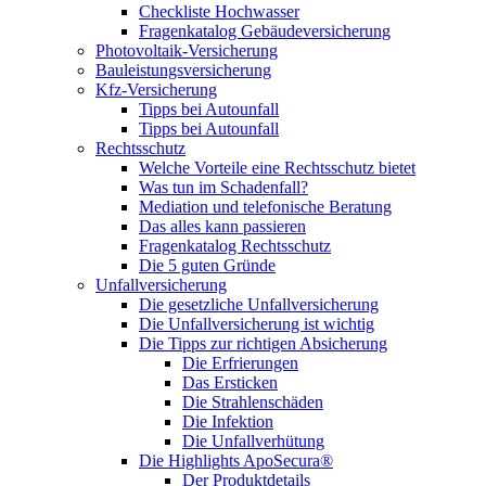
Checkliste Hochwasser
Fragenkatalog Gebäudeversicherung
Photovoltaik-Versicherung
Bauleistungsversicherung
Kfz-Versicherung
Tipps bei Autounfall
Tipps bei Autounfall
Rechtsschutz
Welche Vorteile eine Rechtsschutz bietet
Was tun im Schadenfall?
Mediation und telefonische Beratung
Das alles kann passieren
Fragenkatalog Rechtsschutz
Die 5 guten Gründe
Unfallversicherung
Die gesetzliche Unfallversicherung
Die Unfallversicherung ist wichtig
Die Tipps zur richtigen Absicherung
Die Erfrierungen
Das Ersticken
Die Strahlenschäden
Die Infektion
Die Unfallverhütung
Die Highlights ApoSecura®
Der Produktdetails