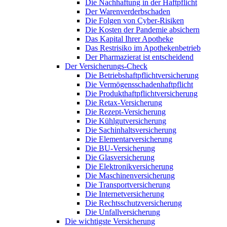
Die Nachhaftung in der Haftpflicht
Der Warenverderbschaden
Die Folgen von Cyber-Risiken
Die Kosten der Pandemie absichern
Das Kapital Ihrer Apotheke
Das Restrisiko im Apothekenbetrieb
Der Pharmazierat ist entscheidend
Der Versicherungs-Check
Die Betriebshaftpflichtversicherung
Die Vermögensschadenhaftpflicht
Die Produkthaftpflichtversicherung
Die Retax-Versicherung
Die Rezept-Versicherung
Die Kühlgutversicherung
Die Sachinhaltsversicherung
Die Elementarversicherung
Die BU-Versicherung
Die Glasversicherung
Die Elektronikversicherung
Die Maschinenversicherung
Die Transportversicherung
Die Internetversicherung
Die Rechtsschutzversicherung
Die Unfallversicherung
Die wichtigste Versicherung