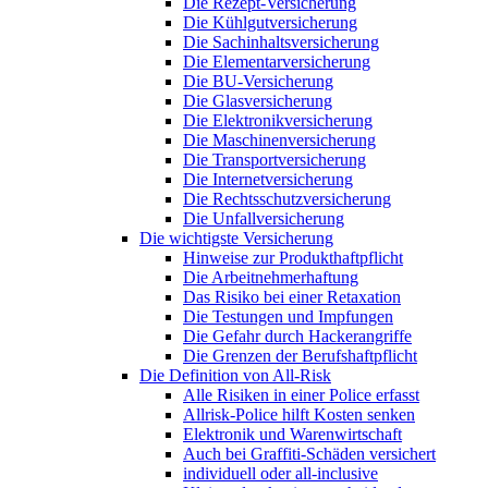
Die Rezept-Versicherung
Die Kühlgutversicherung
Die Sachinhaltsversicherung
Die Elementarversicherung
Die BU-Versicherung
Die Glasversicherung
Die Elektronikversicherung
Die Maschinenversicherung
Die Transportversicherung
Die Internetversicherung
Die Rechtsschutzversicherung
Die Unfallversicherung
Die wichtigste Versicherung
Hinweise zur Produkthaftpflicht
Die Arbeitnehmerhaftung
Das Risiko bei einer Retaxation
Die Testungen und Impfungen
Die Gefahr durch Hackerangriffe
Die Grenzen der Berufshaftpflicht
Die Definition von All-Risk
Alle Risiken in einer Police erfasst
Allrisk-Police hilft Kosten senken
Elektronik und Warenwirtschaft
Auch bei Graffiti-Schäden versichert
individuell oder all-inclusive