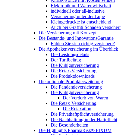
Allrisk-Police hilft Kosten senken
Elektronik und Warenwirtschaft
individuell oder all-inclusive
Versicherung unter der Lupe
Kleingedruckte ist entscheidend
Auch bei Graffiti-Schäden versichert
Die Versicherung mit Konzept
Die Bestands- und InnovationsGarantie
Fühlen Sie sich richtig versichert?
Die Apothekenversicherung im Überblick
Die Leistungsdetails
Der Tarifbeitrag
Die Kühlgutversicherung
Die Retax-Versicherung
Die Produktdownloads
Die optionale Produkterweiterung
Die Pandemieversicherung
Die Kühlgutversicherung
Der Verderb von Waren
Die Retax-Versicherung
Die Retaxation
Die Privathaftpflichtversicherung
Die Nachhaftung in der Haftpflicht
Die Besonderheiten
Die Highlights PharmaRisk® FIXUM