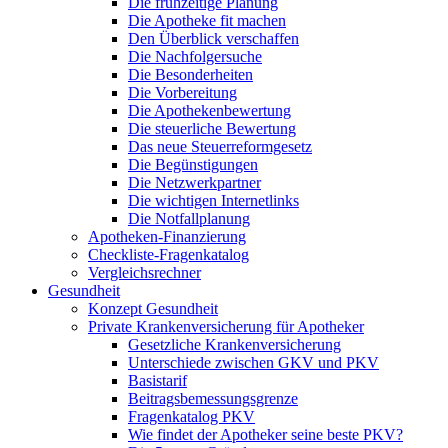
Die frühzeitige Planung
Die Apotheke fit machen
Den Überblick verschaffen
Die Nachfolgersuche
Die Besonderheiten
Die Vorbereitung
Die Apothekenbewertung
Die steuerliche Bewertung
Das neue Steuerreformgesetz
Die Begünstigungen
Die Netzwerkpartner
Die wichtigen Internetlinks
Die Notfallplanung
Apotheken-Finanzierung
Checkliste-Fragenkatalog
Vergleichsrechner
Gesundheit
Konzept Gesundheit
Private Krankenversicherung für Apotheker
Gesetzliche Krankenversicherung
Unterschiede zwischen GKV und PKV
Basistarif
Beitragsbemessungsgrenze
Fragenkatalog PKV
Wie findet der Apotheker seine beste PKV?