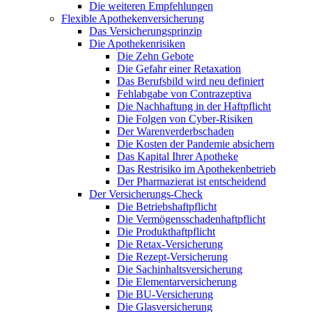
Die weiteren Empfehlungen
Flexible Apothekenversicherung
Das Versicherungsprinzip
Die Apothekenrisiken
Die Zehn Gebote
Die Gefahr einer Retaxation
Das Berufsbild wird neu definiert
Fehlabgabe von Contrazeptiva
Die Nachhaftung in der Haftpflicht
Die Folgen von Cyber-Risiken
Der Warenverderbschaden
Die Kosten der Pandemie absichern
Das Kapital Ihrer Apotheke
Das Restrisiko im Apothekenbetrieb
Der Pharmazierat ist entscheidend
Der Versicherungs-Check
Die Betriebshaftpflicht
Die Vermögensschadenhaftpflicht
Die Produkthaftpflicht
Die Retax-Versicherung
Die Rezept-Versicherung
Die Sachinhaltsversicherung
Die Elementarversicherung
Die BU-Versicherung
Die Glasversicherung