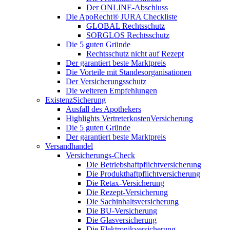
Der ONLINE-Abschluss
Die ApoRecht® JURA Checkliste
GLOBAL Rechtsschutz
SORGLOS Rechtsschutz
Die 5 guten Gründe
Rechtsschutz nicht auf Rezept
Der garantiert beste Marktpreis
Die Vorteile mit Standesorganisationen
Der Versicherungsschutz
Die weiteren Empfehlungen
ExistenzSicherung
Ausfall des Apothekers
Highlights VertreterkostenVersicherung
Die 5 guten Gründe
Der garantiert beste Marktpreis
Versandhandel
Versicherungs-Check
Die Betriebshaftpflichtversicherung
Die Produkthaftpflichtversicherung
Die Retax-Versicherung
Die Rezept-Versicherung
Die Sachinhaltsversicherung
Die BU-Versicherung
Die Glasversicherung
Die Elektronikversicherung