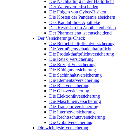
Die Nachhaftung in der Haftpflicht
Der Warenverderbschaden
Die Folgen von Cyber-Risiken
Die Kosten der Pandemie absichern
Das Kapital Ihrer Apotheke
Das Restrisiko im Apothekenbetrieb
Der Pharmazierat ist entscheidend
Der Versicherungs-Check
Die Betriebshaftpflichtversicherung
Die Vermögensschadenhaftpflicht
Die Produkthaftpflichtversicherung
Die Retax-Versicherung
Die Rezept-Versicherung
Die Kühlgutversicherung
Die Sachinhaltsversicherung
Die Elementarversicherung
Die BU-Versicherung
Die Glasversicherung
Die Elektronikversicherung
Die Maschinenversicherung
Die Transportversicherung
Die Internetversicherung
Die Rechtsschutzversicherung
Die Unfallversicherung
Die wichtigste Versicherung