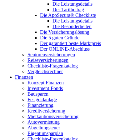
Die Leistungsdetails
Der Tarifbeitrag
Die ApoSecura® Checkliste
Die Leistungsdetails
Die Besonderheiten
Die Versicherungslösung
Die 5 guten Gründe
Der garantiert beste Marktpreis
Der ONLINE-Abschluss
Seniorenversicherungen
Reiseversicherungen
Checkliste-Fragenkatalog
Vergleichsrechner
Finanzen
Konzept Finanzen
Investment-Fonds
Bausparen
Festgeldanlage
Finanzierung
Kreditversicherung
Mietkautionsversicherung
Autovermietung
Abgeltungsteuer
Eigentumsparplan
Checkliste-Fragenkatalog