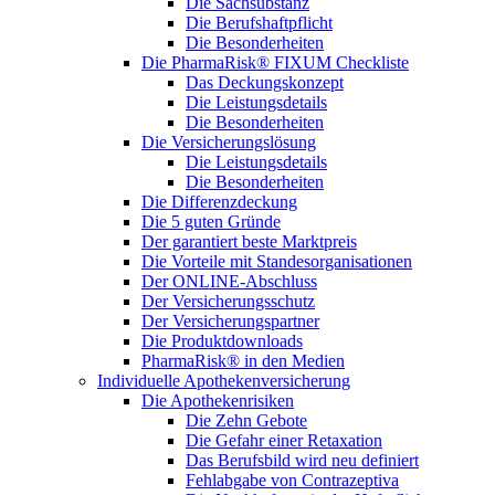
Die Sachsubstanz
Die Berufshaftpflicht
Die Besonderheiten
Die PharmaRisk® FIXUM Checkliste
Das Deckungskonzept
Die Leistungsdetails
Die Besonderheiten
Die Versicherungslösung
Die Leistungsdetails
Die Besonderheiten
Die Differenzdeckung
Die 5 guten Gründe
Der garantiert beste Marktpreis
Die Vorteile mit Standesorganisationen
Der ONLINE-Abschluss
Der Versicherungsschutz
Der Versicherungspartner
Die Produktdownloads
PharmaRisk® in den Medien
Individuelle Apothekenversicherung
Die Apothekenrisiken
Die Zehn Gebote
Die Gefahr einer Retaxation
Das Berufsbild wird neu definiert
Fehlabgabe von Contrazeptiva