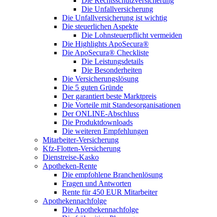
Die Rechtsschutzversicherung
Die Unfallversicherung
Die Unfallversicherung ist wichtig
Die steuerlichen Aspekte
Die Lohnsteuerpflicht vermeiden
Die Highlights ApoSecura®
Die ApoSecura® Checkliste
Die Leistungsdetails
Die Besonderheiten
Die Versicherungslösung
Die 5 guten Gründe
Der garantiert beste Marktpreis
Die Vorteile mit Standesorganisationen
Der ONLINE-Abschluss
Die Produktdownloads
Die weiteren Empfehlungen
Mitarbeiter-Versicherung
Kfz-Flotten-Versicherung
Dienstreise-Kasko
Apotheken-Rente
Die empfohlene Branchenlösung
Fragen und Antworten
Rente für 450 EUR Mitarbeiter
Apothekennachfolge
Die Apothekennachfolge