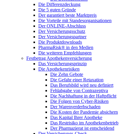
Die Differenzdeckung
Die 5 guten Gründe
Der garantiert beste Marktpreis
Die Vorteile mit Standesorganisationen
Der ONLINE-Abschluss
Der Versicherungsschutz
Der Versicherungspartner
Die Produktdownloads
PharmaRisk® in den Medien
Die weiteren Empfehlungen
Festbetrag Apothekenversicherung
Das Versicherungsprinzip
Die Apothekenrisiken
Die Zehn Gebote
Die Gefahr einer Retaxation
Das Berufsbild wird neu definiert
Fehlabgabe von Contrazeptiva
Die Nachhaftung in der Haftpflicht
Die Folgen von Cyber-Risiken
Der Warenverderbschaden
Die Kosten der Pandemie absichern
Das Kapital Ihrer Apotheke
Das Restrisiko im Apothekenbetrieb
Der Pharmazierat ist entscheidend
Der Versicherungs-Check