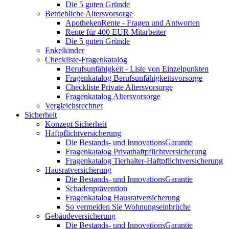
Die 5 guten Gründe
Betriebliche Altersvorsorge
ApothekenRente - Fragen und Antworten
Rente für 400 EUR Mitarbeiter
Die 5 guten Gründe
Enkelkinder
Checkliste-Fragenkatalog
Berufsunfähigkeit - Liste von Einzelpunkten
Fragenkatalog Berufsunfähigkeitsvorsorge
Checkliste Private Altersvorsorge
Fragenkatalog Altersvorsorge
Vergleichsrechner
Sicherheit
Konzept Sicherheit
Haftpflichtversicherung
Die Bestands- und InnovationsGarantie
Fragenkatalog Privathaftpflichtversicherung
Fragenkatalog Tierhalter-Haftpflichtversicherung
Hausratversicherung
Die Bestands- und InnovationsGarantie
Schadenprävention
Fragenkatalog Hausratversicherung
So vermeiden Sie Wohnungseinbrüche
Gebäudeversicherung
Die Bestands- und InnovationsGarantie