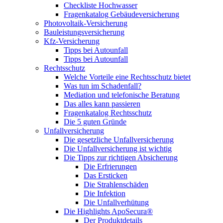
Checkliste Hochwasser
Fragenkatalog Gebäudeversicherung
Photovoltaik-Versicherung
Bauleistungsversicherung
Kfz-Versicherung
Tipps bei Autounfall
Tipps bei Autounfall
Rechtsschutz
Welche Vorteile eine Rechtsschutz bietet
Was tun im Schadenfall?
Mediation und telefonische Beratung
Das alles kann passieren
Fragenkatalog Rechtsschutz
Die 5 guten Gründe
Unfallversicherung
Die gesetzliche Unfallversicherung
Die Unfallversicherung ist wichtig
Die Tipps zur richtigen Absicherung
Die Erfrierungen
Das Ersticken
Die Strahlenschäden
Die Infektion
Die Unfallverhütung
Die Highlights ApoSecura®
Der Produktdetails