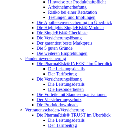
Hinweise zur Produkthaftpflicht
Arbeitnehmerhaftung
Risiko bei einer Retaxation
Testungen und Impfungen
Die Apothekenversicherung im Überblick
Die Highlights SingleRisk® Modular
Die SingleRisk® Checkliste
Die Versicherungslösung
Der garantiert beste Marktpreis
Die 5 guten Gründe
Die weiteren Empfehlungen
Pandemieversicherung
Die PharmaRisk® INFEKT im Überblick
Die Leistungsdetails
Der Tarifbeitrag
Die Versicherungslösung
Die Leistungsdetails
Die Besonderheiten
Die Vorteile mit Standesorganisationen
Der Versicherungsschutz
Die Produktdownloads
Vertrauensschaden-Versicherung
Die PharmaRisk® TRUST im Überblick
Die Leistungsdetails
Der Tarifbeitrag