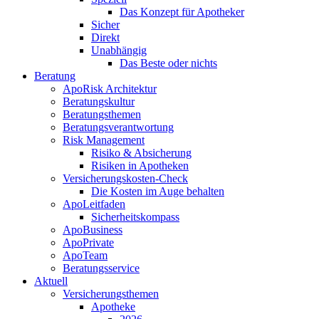
Das Konzept für Apotheker
Sicher
Direkt
Unabhängig
Das Beste oder nichts
Beratung
ApoRisk Architektur
Beratungskultur
Beratungsthemen
Beratungsverantwortung
Risk Management
Risiko & Absicherung
Risiken in Apotheken
Versicherungskosten-Check
Die Kosten im Auge behalten
ApoLeitfaden
Sicherheitskompass
ApoBusiness
ApoPrivate
ApoTeam
Beratungsservice
Aktuell
Versicherungsthemen
Apotheke