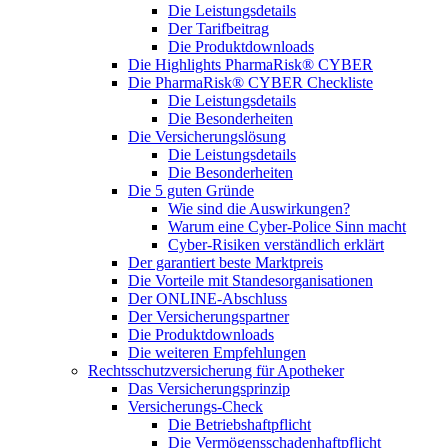
Die Leistungsdetails
Der Tarifbeitrag
Die Produktdownloads
Die Highlights PharmaRisk® CYBER
Die PharmaRisk® CYBER Checkliste
Die Leistungsdetails
Die Besonderheiten
Die Versicherungslösung
Die Leistungsdetails
Die Besonderheiten
Die 5 guten Gründe
Wie sind die Auswirkungen?
Warum eine Cyber-Police Sinn macht
Cyber-Risiken verständlich erklärt
Der garantiert beste Marktpreis
Die Vorteile mit Standesorganisationen
Der ONLINE-Abschluss
Der Versicherungspartner
Die Produktdownloads
Die weiteren Empfehlungen
Rechtsschutzversicherung für Apotheker
Das Versicherungsprinzip
Versicherungs-Check
Die Betriebshaftpflicht
Die Vermögensschadenhaftpflicht