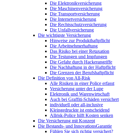
Die Elektronikversicherung
Die Maschinenversicherung
Die Transportversicherung
Die Internetversicherung
Die Rechtsschutzversicherung
Die Unfallversicherung
Die wichtigste Versicherung
Hinweise zur Produkthaftpflicht
Die Arbeitnehmerhaftung
Das Risiko bei einer Retaxation
Die Testungen und Impfungen
Die Gefahr durch Hackerangriffe
Die Nachhaftung in der Haftpflicht
Die Grenzen der Berufshaftpflicht
Die Definition von All-Risk
Alle Risiken in einer Police erfasst
Versicherung unter der Lupe
Elektronik und Warenwirtschaft
Auch bei Graffiti-Schäden versichert
individuell oder all-inclusive
Kleingedruckte ist entscheidend
Allrisk-Police hilft Kosten senken
Die Versicherung mit Konzept
Die Bestands- und InnovationsGarantie
Fühlen Sie sich richtig versichert?