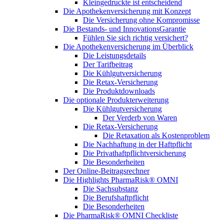
Kleingedruckte ist entscheidend
Die Apothekenversicherung mit Konzept
Die Versicherung ohne Kompromisse
Die Bestands- und InnovationsGarantie
Fühlen Sie sich richtig versichert?
Die Apothekenversicherung im Überblick
Die Leistungsdetails
Der Tarifbeitrag
Die Kühlgutversicherung
Die Retax-Versicherung
Die Produktdownloads
Die optionale Produkterweiterung
Die Kühlgutversicherung
Der Verderb von Waren
Die Retax-Versicherung
Die Retaxation als Kostenproblem
Die Nachhaftung in der Haftpflicht
Die Privathaftpflichtversicherung
Die Besonderheiten
Der Online-Beitragsrechner
Die Highlights PharmaRisk® OMNI
Die Sachsubstanz
Die Berufshaftpflicht
Die Besonderheiten
Die PharmaRisk® OMNI Checkliste