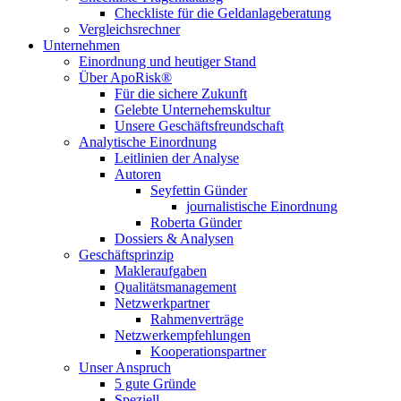
Checkliste für die Geldanlageberatung
Vergleichsrechner
Unternehmen
Einordnung und heutiger Stand
Über ApoRisk®
Für die sichere Zukunft
Gelebte Unternehemskultur
Unsere Geschäftsfreundschaft
Analytische Einordnung
Leitlinien der Analyse
Autoren
Seyfettin Günder
journalistische Einordnung
Roberta Günder
Dossiers & Analysen
Geschäftsprinzip
Makleraufgaben
Qualitätsmanagement
Netzwerkpartner
Rahmenverträge
Netzwerkempfehlungen
Kooperationspartner
Unser Anspruch
5 gute Gründe
Speziell