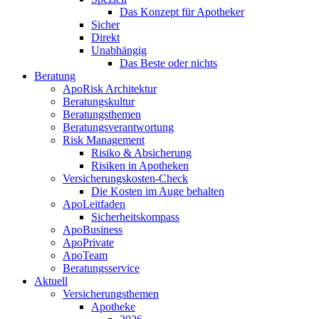
Das Konzept für Apotheker
Sicher
Direkt
Unabhängig
Das Beste oder nichts
Beratung
ApoRisk Architektur
Beratungskultur
Beratungsthemen
Beratungsverantwortung
Risk Management
Risiko & Absicherung
Risiken in Apotheken
Versicherungskosten-Check
Die Kosten im Auge behalten
ApoLeitfaden
Sicherheitskompass
ApoBusiness
ApoPrivate
ApoTeam
Beratungsservice
Aktuell
Versicherungsthemen
Apotheke