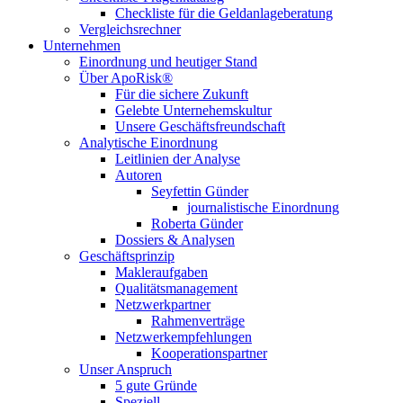
Checkliste für die Geldanlageberatung
Vergleichsrechner
Unternehmen
Einordnung und heutiger Stand
Über ApoRisk®
Für die sichere Zukunft
Gelebte Unternehemskultur
Unsere Geschäftsfreundschaft
Analytische Einordnung
Leitlinien der Analyse
Autoren
Seyfettin Günder
journalistische Einordnung
Roberta Günder
Dossiers & Analysen
Geschäftsprinzip
Makleraufgaben
Qualitätsmanagement
Netzwerkpartner
Rahmenverträge
Netzwerkempfehlungen
Kooperationspartner
Unser Anspruch
5 gute Gründe
Speziell