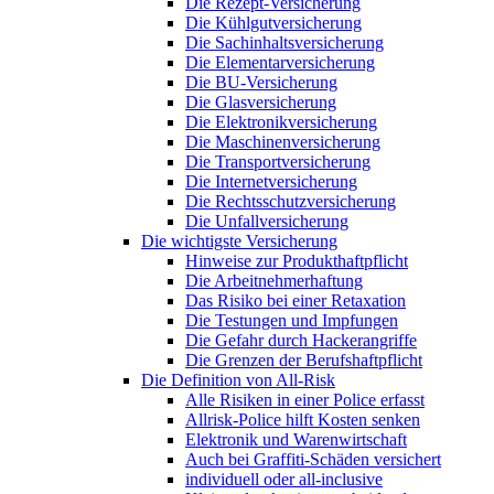
Die Rezept-Versicherung
Die Kühlgutversicherung
Die Sachinhaltsversicherung
Die Elementarversicherung
Die BU-Versicherung
Die Glasversicherung
Die Elektronikversicherung
Die Maschinenversicherung
Die Transportversicherung
Die Internetversicherung
Die Rechtsschutzversicherung
Die Unfallversicherung
Die wichtigste Versicherung
Hinweise zur Produkthaftpflicht
Die Arbeitnehmerhaftung
Das Risiko bei einer Retaxation
Die Testungen und Impfungen
Die Gefahr durch Hackerangriffe
Die Grenzen der Berufshaftpflicht
Die Definition von All-Risk
Alle Risiken in einer Police erfasst
Allrisk-Police hilft Kosten senken
Elektronik und Warenwirtschaft
Auch bei Graffiti-Schäden versichert
individuell oder all-inclusive