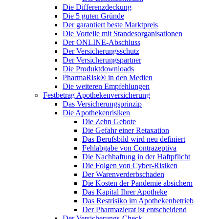
Die Differenzdeckung
Die 5 guten Gründe
Der garantiert beste Marktpreis
Die Vorteile mit Standesorganisationen
Der ONLINE-Abschluss
Der Versicherungsschutz
Der Versicherungspartner
Die Produktdownloads
PharmaRisk® in den Medien
Die weiteren Empfehlungen
Festbetrag Apothekenversicherung
Das Versicherungsprinzip
Die Apothekenrisiken
Die Zehn Gebote
Die Gefahr einer Retaxation
Das Berufsbild wird neu definiert
Fehlabgabe von Contrazeptiva
Die Nachhaftung in der Haftpflicht
Die Folgen von Cyber-Risiken
Der Warenverderbschaden
Die Kosten der Pandemie absichern
Das Kapital Ihrer Apotheke
Das Restrisiko im Apothekenbetrieb
Der Pharmazierat ist entscheidend
Der Versicherungs-Check