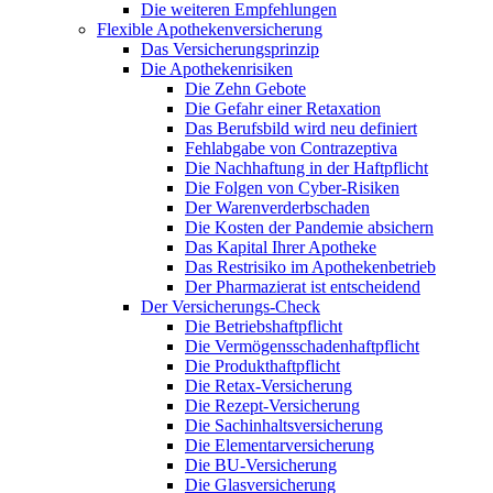
Die weiteren Empfehlungen
Flexible Apothekenversicherung
Das Versicherungsprinzip
Die Apothekenrisiken
Die Zehn Gebote
Die Gefahr einer Retaxation
Das Berufsbild wird neu definiert
Fehlabgabe von Contrazeptiva
Die Nachhaftung in der Haftpflicht
Die Folgen von Cyber-Risiken
Der Warenverderbschaden
Die Kosten der Pandemie absichern
Das Kapital Ihrer Apotheke
Das Restrisiko im Apothekenbetrieb
Der Pharmazierat ist entscheidend
Der Versicherungs-Check
Die Betriebshaftpflicht
Die Vermögensschadenhaftpflicht
Die Produkthaftpflicht
Die Retax-Versicherung
Die Rezept-Versicherung
Die Sachinhaltsversicherung
Die Elementarversicherung
Die BU-Versicherung
Die Glasversicherung