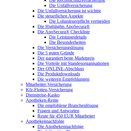
Die Rechtsschutzversicherung
Die Unfallversicherung
Die Unfallversicherung ist wichtig
Die steuerlichen Aspekte
Die Lohnsteuerpflicht vermeiden
Die Highlights ApoSecura®
Die ApoSecura® Checkliste
Die Leistungsdetails
Die Besonderheiten
Die Versicherungslösung
Die 5 guten Gründe
Der garantiert beste Marktpreis
Die Vorteile mit Standesorganisationen
Der ONLINE-Abschluss
Die Produktdownloads
Die weiteren Empfehlungen
Mitarbeiter-Versicherung
Kfz-Flotten-Versicherung
Dienstreise-Kasko
Apotheken-Rente
Die empfohlene Branchenlösung
Fragen und Antworten
Rente für 450 EUR Mitarbeiter
Apothekennachfolge
Die Apothekennachfolge