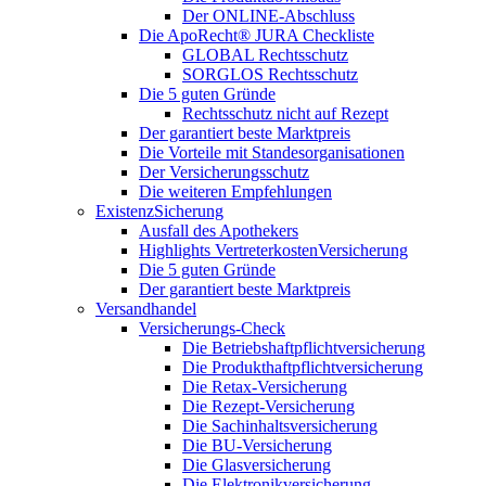
Der ONLINE-Abschluss
Die ApoRecht® JURA Checkliste
GLOBAL Rechtsschutz
SORGLOS Rechtsschutz
Die 5 guten Gründe
Rechtsschutz nicht auf Rezept
Der garantiert beste Marktpreis
Die Vorteile mit Standesorganisationen
Der Versicherungsschutz
Die weiteren Empfehlungen
ExistenzSicherung
Ausfall des Apothekers
Highlights VertreterkostenVersicherung
Die 5 guten Gründe
Der garantiert beste Marktpreis
Versandhandel
Versicherungs-Check
Die Betriebshaftpflichtversicherung
Die Produkthaftpflichtversicherung
Die Retax-Versicherung
Die Rezept-Versicherung
Die Sachinhaltsversicherung
Die BU-Versicherung
Die Glasversicherung
Die Elektronikversicherung