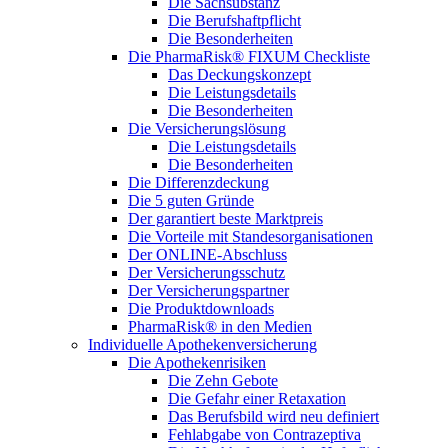
Die Sachsubstanz
Die Berufshaftpflicht
Die Besonderheiten
Die PharmaRisk® FIXUM Checkliste
Das Deckungskonzept
Die Leistungsdetails
Die Besonderheiten
Die Versicherungslösung
Die Leistungsdetails
Die Besonderheiten
Die Differenzdeckung
Die 5 guten Gründe
Der garantiert beste Marktpreis
Die Vorteile mit Standesorganisationen
Der ONLINE-Abschluss
Der Versicherungsschutz
Der Versicherungspartner
Die Produktdownloads
PharmaRisk® in den Medien
Individuelle Apothekenversicherung
Die Apothekenrisiken
Die Zehn Gebote
Die Gefahr einer Retaxation
Das Berufsbild wird neu definiert
Fehlabgabe von Contrazeptiva