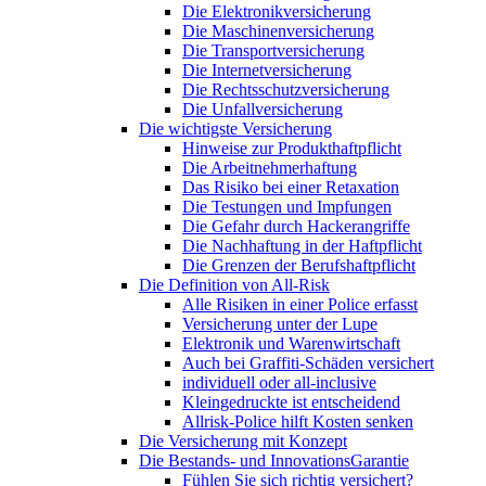
Die Elektronikversicherung
Die Maschinenversicherung
Die Transportversicherung
Die Internetversicherung
Die Rechtsschutzversicherung
Die Unfallversicherung
Die wichtigste Versicherung
Hinweise zur Produkthaftpflicht
Die Arbeitnehmerhaftung
Das Risiko bei einer Retaxation
Die Testungen und Impfungen
Die Gefahr durch Hackerangriffe
Die Nachhaftung in der Haftpflicht
Die Grenzen der Berufshaftpflicht
Die Definition von All-Risk
Alle Risiken in einer Police erfasst
Versicherung unter der Lupe
Elektronik und Warenwirtschaft
Auch bei Graffiti-Schäden versichert
individuell oder all-inclusive
Kleingedruckte ist entscheidend
Allrisk-Police hilft Kosten senken
Die Versicherung mit Konzept
Die Bestands- und InnovationsGarantie
Fühlen Sie sich richtig versichert?