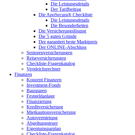
Die Leistungsdetails
Der Tarifbeitrag
Die ApoSecura® Checkliste
Die Leistungsdetails
Die Besonderheiten
Die Versicherungslösung
Die 5 guten Gründe
Der garantiert beste Marktpreis
Der ONLINE-Abschluss
Seniorenversicherungen
Reiseversicherungen
Checkliste-Fragenkatalog
Vergleichsrechner
Finanzen
Konzept Finanzen
Investment-Fonds
Bausparen
Festgeldanlage
Finanzierung
Kreditversicherung
Mietkautionsversicherung
Autovermietung
Abgeltungsteuer
Eigentumsparplan
Checkliste-Fragenkatalog