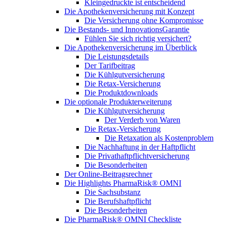
Kleingedruckte ist entscheidend
Die Apothekenversicherung mit Konzept
Die Versicherung ohne Kompromisse
Die Bestands- und InnovationsGarantie
Fühlen Sie sich richtig versichert?
Die Apothekenversicherung im Überblick
Die Leistungsdetails
Der Tarifbeitrag
Die Kühlgutversicherung
Die Retax-Versicherung
Die Produktdownloads
Die optionale Produkterweiterung
Die Kühlgutversicherung
Der Verderb von Waren
Die Retax-Versicherung
Die Retaxation als Kostenproblem
Die Nachhaftung in der Haftpflicht
Die Privathaftpflichtversicherung
Die Besonderheiten
Der Online-Beitragsrechner
Die Highlights PharmaRisk® OMNI
Die Sachsubstanz
Die Berufshaftpflicht
Die Besonderheiten
Die PharmaRisk® OMNI Checkliste