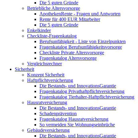
Die 5 guten Gründe
Betriebliche Altersvorsorge
ApothekenRente - Fragen und Antworten
Rente für 400 EUR Mitarbeiter
Die 5 guten Gründe
Enkelkinder
Checkliste-Fragenkatalog
Berufsunfähigkeit - Liste von Einzelpunkten
Fragenkatalog Berufsunfähigkeitsvorsorge
Checkliste Private Altersvorsorge
Fragenkatalog Altersvorsorge
Vergleichsrechner
Sicherheit
Konzept Sicherheit
Haftpflichtversicherung
Die Bestands- und InnovationsGarantie
Fragenkatalog Privathaftpflichtversicherung
Fragenkatalog Tierhalter-Haftpflichtversicherung
Hausratversicherung
Die Bestands- und InnovationsGarantie
Schadenprävention
Fragenkatalog Hausratversicherung
So vermeiden Sie Wohnungseinbrüche
Gebäudeversicherung
Die Bestands- und InnovationsGarantie