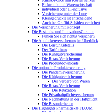
Allrisk-Police hilft Kosten senken
Elektronik und Warenwirtschaft
individuell oder all-inclusive
Versicherung unter der Lupe
Kleingedruckte ist entscheidend
Auch bei Graffiti-Schäden versichert
Die Versicherung mit Konzept
Die Bestands- und InnovationsGarantie
Fühlen Sie sich richtig versichert?
Die Apothekenversicherung im Überblick
Die Leistungsdetails
Der Tarifbeitrag
Die Kühlgutversicherung
Die Retax-Versicherung
Die Produktdownloads
Die optionale Produkterweiterung
Die Pandemieversicherung
Die Kühlgutversicherung
Der Verderb von Waren
Die Retax-Versicherung
Die Retaxation
Die Privathaftpflichtversicherung
Die Nachhaftung in der Haftpflicht
Die Besonderheiten
Die Highlights PharmaRisk® FIXUM