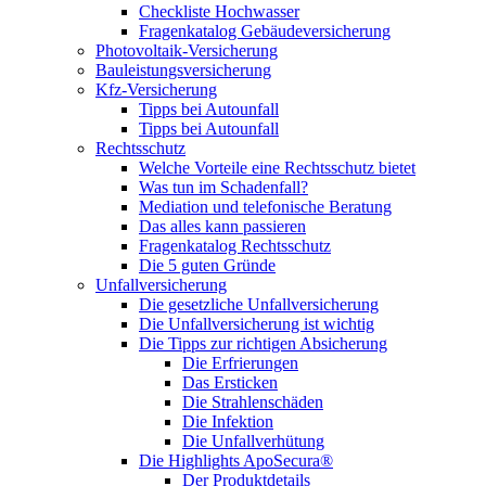
Checkliste Hochwasser
Fragenkatalog Gebäudeversicherung
Photovoltaik-Versicherung
Bauleistungsversicherung
Kfz-Versicherung
Tipps bei Autounfall
Tipps bei Autounfall
Rechtsschutz
Welche Vorteile eine Rechtsschutz bietet
Was tun im Schadenfall?
Mediation und telefonische Beratung
Das alles kann passieren
Fragenkatalog Rechtsschutz
Die 5 guten Gründe
Unfallversicherung
Die gesetzliche Unfallversicherung
Die Unfallversicherung ist wichtig
Die Tipps zur richtigen Absicherung
Die Erfrierungen
Das Ersticken
Die Strahlenschäden
Die Infektion
Die Unfallverhütung
Die Highlights ApoSecura®
Der Produktdetails