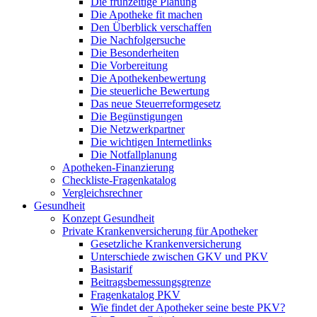
Die frühzeitige Planung
Die Apotheke fit machen
Den Überblick verschaffen
Die Nachfolgersuche
Die Besonderheiten
Die Vorbereitung
Die Apothekenbewertung
Die steuerliche Bewertung
Das neue Steuerreformgesetz
Die Begünstigungen
Die Netzwerkpartner
Die wichtigen Internetlinks
Die Notfallplanung
Apotheken-Finanzierung
Checkliste-Fragenkatalog
Vergleichsrechner
Gesundheit
Konzept Gesundheit
Private Krankenversicherung für Apotheker
Gesetzliche Krankenversicherung
Unterschiede zwischen GKV und PKV
Basistarif
Beitragsbemessungsgrenze
Fragenkatalog PKV
Wie findet der Apotheker seine beste PKV?