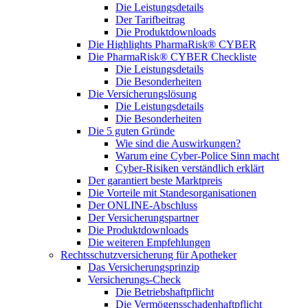
Die Leistungsdetails
Der Tarifbeitrag
Die Produktdownloads
Die Highlights PharmaRisk® CYBER
Die PharmaRisk® CYBER Checkliste
Die Leistungsdetails
Die Besonderheiten
Die Versicherungslösung
Die Leistungsdetails
Die Besonderheiten
Die 5 guten Gründe
Wie sind die Auswirkungen?
Warum eine Cyber-Police Sinn macht
Cyber-Risiken verständlich erklärt
Der garantiert beste Marktpreis
Die Vorteile mit Standesorganisationen
Der ONLINE-Abschluss
Der Versicherungspartner
Die Produktdownloads
Die weiteren Empfehlungen
Rechtsschutzversicherung für Apotheker
Das Versicherungsprinzip
Versicherungs-Check
Die Betriebshaftpflicht
Die Vermögensschadenhaftpflicht