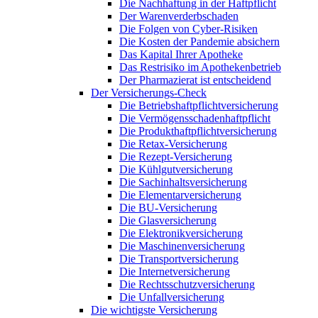
Die Nachhaftung in der Haftpflicht
Der Warenverderbschaden
Die Folgen von Cyber-Risiken
Die Kosten der Pandemie absichern
Das Kapital Ihrer Apotheke
Das Restrisiko im Apothekenbetrieb
Der Pharmazierat ist entscheidend
Der Versicherungs-Check
Die Betriebshaftpflichtversicherung
Die Vermögensschadenhaftpflicht
Die Produkthaftpflichtversicherung
Die Retax-Versicherung
Die Rezept-Versicherung
Die Kühlgutversicherung
Die Sachinhaltsversicherung
Die Elementarversicherung
Die BU-Versicherung
Die Glasversicherung
Die Elektronikversicherung
Die Maschinenversicherung
Die Transportversicherung
Die Internetversicherung
Die Rechtsschutzversicherung
Die Unfallversicherung
Die wichtigste Versicherung