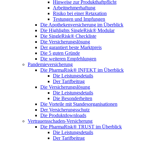
Hinweise zur Produkthaftpflicht
Arbeitnehmerhaftung
Risiko bei einer Retaxation
Testungen und Impfungen
Die Apothekenversicherung im Überblick
Die Highlights SingleRisk® Modular
Die SingleRisk® Checkliste
Die Versicherungslösung
Der garantiert beste Marktpreis
Die 5 guten Gründe
Die weiteren Empfehlungen
Pandemieversicherung
Die PharmaRisk® INFEKT im Überblick
Die Leistungsdetails
Der Tarifbeitrag
Die Versicherungslösung
Die Leistungsdetails
Die Besonderheiten
Die Vorteile mit Standesorganisationen
Der Versicherungsschutz
Die Produktdownloads
Vertrauensschaden-Versicherung
Die PharmaRisk® TRUST im Überblick
Die Leistungsdetails
Der Tarifbeitrag