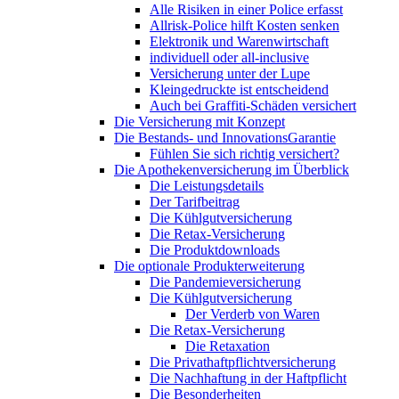
Alle Risiken in einer Police erfasst
Allrisk-Police hilft Kosten senken
Elektronik und Warenwirtschaft
individuell oder all-inclusive
Versicherung unter der Lupe
Kleingedruckte ist entscheidend
Auch bei Graffiti-Schäden versichert
Die Versicherung mit Konzept
Die Bestands- und InnovationsGarantie
Fühlen Sie sich richtig versichert?
Die Apothekenversicherung im Überblick
Die Leistungsdetails
Der Tarifbeitrag
Die Kühlgutversicherung
Die Retax-Versicherung
Die Produktdownloads
Die optionale Produkterweiterung
Die Pandemieversicherung
Die Kühlgutversicherung
Der Verderb von Waren
Die Retax-Versicherung
Die Retaxation
Die Privathaftpflichtversicherung
Die Nachhaftung in der Haftpflicht
Die Besonderheiten