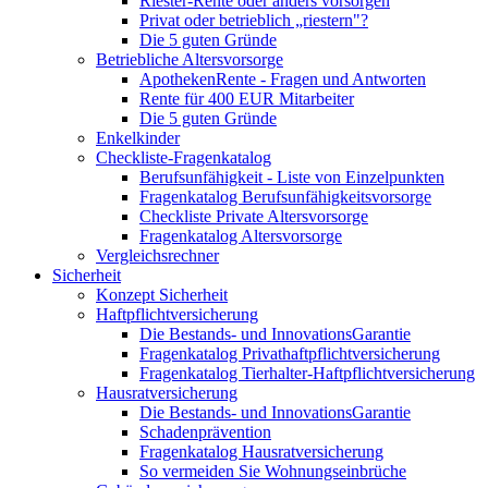
Riester-Rente oder anders vorsorgen
Privat oder betrieblich „riestern"?
Die 5 guten Gründe
Betriebliche Altersvorsorge
ApothekenRente - Fragen und Antworten
Rente für 400 EUR Mitarbeiter
Die 5 guten Gründe
Enkelkinder
Checkliste-Fragenkatalog
Berufsunfähigkeit - Liste von Einzelpunkten
Fragenkatalog Berufsunfähigkeitsvorsorge
Checkliste Private Altersvorsorge
Fragenkatalog Altersvorsorge
Vergleichsrechner
Sicherheit
Konzept Sicherheit
Haftpflichtversicherung
Die Bestands- und InnovationsGarantie
Fragenkatalog Privathaftpflichtversicherung
Fragenkatalog Tierhalter-Haftpflichtversicherung
Hausratversicherung
Die Bestands- und InnovationsGarantie
Schadenprävention
Fragenkatalog Hausratversicherung
So vermeiden Sie Wohnungseinbrüche