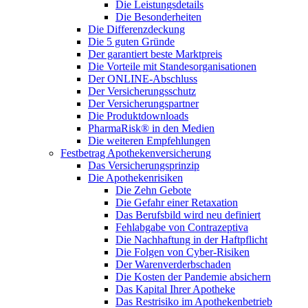
Die Leistungsdetails
Die Besonderheiten
Die Differenzdeckung
Die 5 guten Gründe
Der garantiert beste Marktpreis
Die Vorteile mit Standesorganisationen
Der ONLINE-Abschluss
Der Versicherungsschutz
Der Versicherungspartner
Die Produktdownloads
PharmaRisk® in den Medien
Die weiteren Empfehlungen
Festbetrag Apothekenversicherung
Das Versicherungsprinzip
Die Apothekenrisiken
Die Zehn Gebote
Die Gefahr einer Retaxation
Das Berufsbild wird neu definiert
Fehlabgabe von Contrazeptiva
Die Nachhaftung in der Haftpflicht
Die Folgen von Cyber-Risiken
Der Warenverderbschaden
Die Kosten der Pandemie absichern
Das Kapital Ihrer Apotheke
Das Restrisiko im Apothekenbetrieb