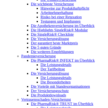
Die wichtigste Versicherung
Hinweise zur Produkthaftpflicht
Arbeitnehmerhaftung
Risiko bei einer Retaxation
Testungen und Impfungen
Die Apothekenversicherung im Überblick
Die Highlights SingleRisk® Modular
Die SingleRisk® Checkliste
Die Versicherungslösung
Der garantiert beste Marktpreis
Die 5 guten Gründe
Die weiteren Empfehlungen
Pandemieversicherung
Die PharmaRisk® INFEKT im Überblick
Die Leistungsdetails
Der Tarifbeitrag
Die Versicherungslösung
Die Leistungsdetails
Die Besonderheiten
Die Vorteile mit Standesorganisationen
Der Versicherungsschutz
Die Produktdownloads
Vertrauensschaden-Versicherung
Die PharmaRisk® TRUST im Überblick