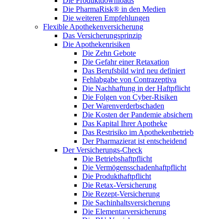
Die Produktdownloads
Die PharmaRisk® in den Medien
Die weiteren Empfehlungen
Flexible Apothekenversicherung
Das Versicherungsprinzip
Die Apothekenrisiken
Die Zehn Gebote
Die Gefahr einer Retaxation
Das Berufsbild wird neu definiert
Fehlabgabe von Contrazeptiva
Die Nachhaftung in der Haftpflicht
Die Folgen von Cyber-Risiken
Der Warenverderbschaden
Die Kosten der Pandemie absichern
Das Kapital Ihrer Apotheke
Das Restrisiko im Apothekenbetrieb
Der Pharmazierat ist entscheidend
Der Versicherungs-Check
Die Betriebshaftpflicht
Die Vermögensschadenhaftpflicht
Die Produkthaftpflicht
Die Retax-Versicherung
Die Rezept-Versicherung
Die Sachinhaltsversicherung
Die Elementarversicherung