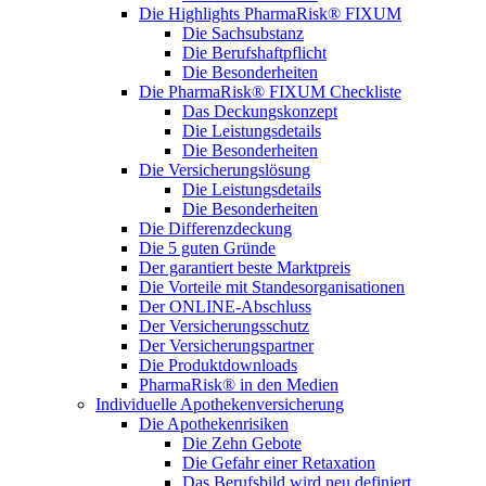
Die Highlights PharmaRisk® FIXUM
Die Sachsubstanz
Die Berufshaftpflicht
Die Besonderheiten
Die PharmaRisk® FIXUM Checkliste
Das Deckungskonzept
Die Leistungsdetails
Die Besonderheiten
Die Versicherungslösung
Die Leistungsdetails
Die Besonderheiten
Die Differenzdeckung
Die 5 guten Gründe
Der garantiert beste Marktpreis
Die Vorteile mit Standesorganisationen
Der ONLINE-Abschluss
Der Versicherungsschutz
Der Versicherungspartner
Die Produktdownloads
PharmaRisk® in den Medien
Individuelle Apothekenversicherung
Die Apothekenrisiken
Die Zehn Gebote
Die Gefahr einer Retaxation
Das Berufsbild wird neu definiert