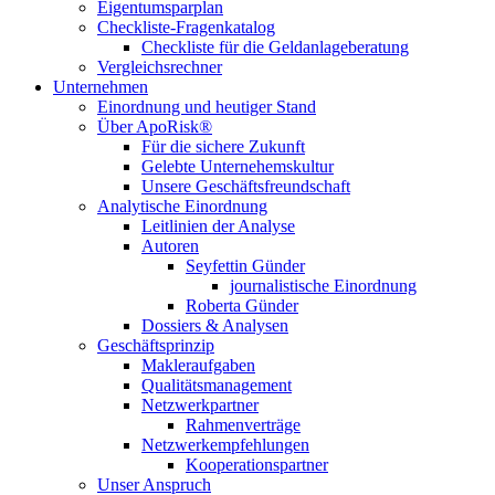
Eigentumsparplan
Checkliste-Fragenkatalog
Checkliste für die Geldanlageberatung
Vergleichsrechner
Unternehmen
Einordnung und heutiger Stand
Über ApoRisk®
Für die sichere Zukunft
Gelebte Unternehemskultur
Unsere Geschäftsfreundschaft
Analytische Einordnung
Leitlinien der Analyse
Autoren
Seyfettin Günder
journalistische Einordnung
Roberta Günder
Dossiers & Analysen
Geschäftsprinzip
Makleraufgaben
Qualitätsmanagement
Netzwerkpartner
Rahmenverträge
Netzwerkempfehlungen
Kooperationspartner
Unser Anspruch