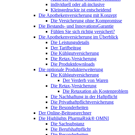
individuell oder all-inclusive
Kleingedruckte ist entscheidend
Die Apothekenversicherung mit Konzept
Die Versicherung ohne Kompromisse
Die Bestands- und InnovationsGarantie
Fühlen Sie sich richtig versichert?
Die Apothekenversicherung im Überblick
Die Leistungsdetails
Der Tarifbeitrag
Die Kühlgutversicherung
Die Retax-Versicherung
Die Produktdownloads
Die optionale Produkterweiterung
Die Kühlgutversicherung
Der Verderb von Waren
Die Retax-Versicherung
Die Retaxation als Kostenproblem
Die Nachhaftung in der Haftpflicht
Die Privathaftpflichtversicherung
Die Besonderheiten
Der Online-Beitragsrechner
Die Highlights PharmaRisk® OMNI
Die Sachsubstanz
Die Berufshaftpflicht
Die Besonderheiten