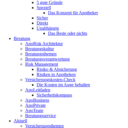
5 gute Gründe
Speziell
Das Konzept für Apotheker
Sicher
Direkt
Unabhängig
Das Beste oder nichts
Beratung
ApoRisk Architektur
Beratungskultur
Beratungsthemen
Beratungsverantwortung
Risk Management
Risiko & Absicherung
Risiken in Apotheken
Versicherungskosten-Check
Die Kosten im Auge behalten
ApoLeitfaden
Sicherheitskompass
ApoBusiness
ApoPrivate
ApoTeam
Beratungsservice
Aktuell
Versicherungsthemen