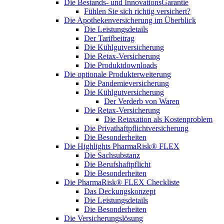
Die Bestands- und InnovationsGarantie
Fühlen Sie sich richtig versichert?
Die Apothekenversicherung im Überblick
Die Leistungsdetails
Der Tarifbeitrag
Die Kühlgutversicherung
Die Retax-Versicherung
Die Produktdownloads
Die optionale Produkterweiterung
Die Pandemieversicherung
Die Kühlgutversicherung
Der Verderb von Waren
Die Retax-Versicherung
Die Retaxation als Kostenproblem
Die Privathaftpflichtversicherung
Die Besonderheiten
Die Highlights PharmaRisk® FLEX
Die Sachsubstanz
Die Berufshaftpflicht
Die Besonderheiten
Die PharmaRisk® FLEX Checkliste
Das Deckungskonzept
Die Leistungsdetails
Die Besonderheiten
Die Versicherungslösung