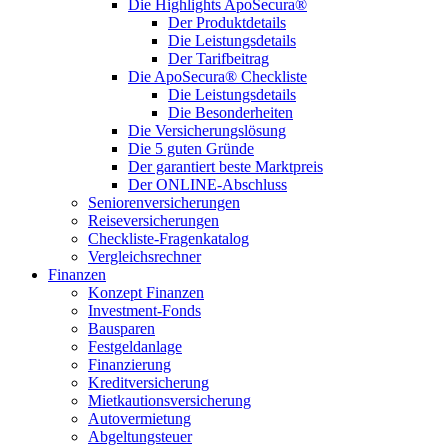
Die Highlights ApoSecura®
Der Produktdetails
Die Leistungsdetails
Der Tarifbeitrag
Die ApoSecura® Checkliste
Die Leistungsdetails
Die Besonderheiten
Die Versicherungslösung
Die 5 guten Gründe
Der garantiert beste Marktpreis
Der ONLINE-Abschluss
Seniorenversicherungen
Reiseversicherungen
Checkliste-Fragenkatalog
Vergleichsrechner
Finanzen
Konzept Finanzen
Investment-Fonds
Bausparen
Festgeldanlage
Finanzierung
Kreditversicherung
Mietkautionsversicherung
Autovermietung
Abgeltungsteuer