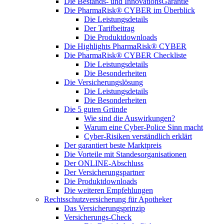
Die Bestands- und InnovationsGarantie
Die PharmaRisk® CYBER im Überblick
Die Leistungsdetails
Der Tarifbeitrag
Die Produktdownloads
Die Highlights PharmaRisk® CYBER
Die PharmaRisk® CYBER Checkliste
Die Leistungsdetails
Die Besonderheiten
Die Versicherungslösung
Die Leistungsdetails
Die Besonderheiten
Die 5 guten Gründe
Wie sind die Auswirkungen?
Warum eine Cyber-Police Sinn macht
Cyber-Risiken verständlich erklärt
Der garantiert beste Marktpreis
Die Vorteile mit Standesorganisationen
Der ONLINE-Abschluss
Der Versicherungspartner
Die Produktdownloads
Die weiteren Empfehlungen
Rechtsschutzversicherung für Apotheker
Das Versicherungsprinzip
Versicherungs-Check