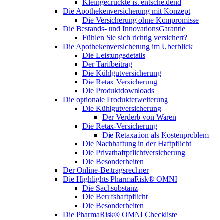
Kleingedruckte ist entscheidend
Die Apothekenversicherung mit Konzept
Die Versicherung ohne Kompromisse
Die Bestands- und InnovationsGarantie
Fühlen Sie sich richtig versichert?
Die Apothekenversicherung im Überblick
Die Leistungsdetails
Der Tarifbeitrag
Die Kühlgutversicherung
Die Retax-Versicherung
Die Produktdownloads
Die optionale Produkterweiterung
Die Kühlgutversicherung
Der Verderb von Waren
Die Retax-Versicherung
Die Retaxation als Kostenproblem
Die Nachhaftung in der Haftpflicht
Die Privathaftpflichtversicherung
Die Besonderheiten
Der Online-Beitragsrechner
Die Highlights PharmaRisk® OMNI
Die Sachsubstanz
Die Berufshaftpflicht
Die Besonderheiten
Die PharmaRisk® OMNI Checkliste