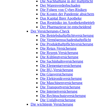
Die Nachhaftung in der Haftpflicht
Der Warenverderbschaden
Die Folgen von Cyber-Risiken
Die Kosten der Pandemie absichern
Das Kapital Ihrer Apotheke
Das Restrisiko im Apothekenbetrieb
Der Pharmazierat ist entscheidend
Der Versicherungs-Check
Die Betriebshaftpflichtversicherung
Die Vermögensschadenhaftpflicht
Die Produkthaftpflichtversicherung
Die Retax-Versicherung
Die Rezept-Versicherung
Die Kühlgutversicherung
Die Sachinhaltsversicherung
Die Elementarversicherung
Die BU-Versicherung
Die Glasversicherung
Die Elektronikversicherung
Die Maschinenversicherung
Die Transportversicherung
Die Internetversicherung
Die Rechtsschutzversicherung
Die Unfallversicherung
Die wichtigste Versicherung