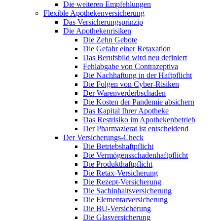
Die weiteren Empfehlungen
Flexible Apothekenversicherung
Das Versicherungsprinzip
Die Apothekenrisiken
Die Zehn Gebote
Die Gefahr einer Retaxation
Das Berufsbild wird neu definiert
Fehlabgabe von Contrazeptiva
Die Nachhaftung in der Haftpflicht
Die Folgen von Cyber-Risiken
Der Warenverderbschaden
Die Kosten der Pandemie absichern
Das Kapital Ihrer Apotheke
Das Restrisiko im Apothekenbetrieb
Der Pharmazierat ist entscheidend
Der Versicherungs-Check
Die Betriebshaftpflicht
Die Vermögensschadenhaftpflicht
Die Produkthaftpflicht
Die Retax-Versicherung
Die Rezept-Versicherung
Die Sachinhaltsversicherung
Die Elementarversicherung
Die BU-Versicherung
Die Glasversicherung