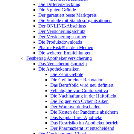
Die Differenzdeckung
Die 5 guten Gründe
Der garantiert beste Marktpreis
Die Vorteile mit Standesorganisationen
Der ONLINE-Abschluss
Der Versicherungsschutz
Der Versicherungspartner
Die Produktdownloads
PharmaRisk® in den Medien
Die weiteren Empfehlungen
Festbetrag Apothekenversicherung
Das Versicherungsprinzip
Die Apothekenrisiken
Die Zehn Gebote
Die Gefahr einer Retaxation
Das Berufsbild wird neu definiert
Fehlabgabe von Contrazeptiva
Die Nachhaftung in der Haftpflicht
Die Folgen von Cyber-Risiken
Der Warenverderbschaden
Die Kosten der Pandemie absichern
Das Kapital Ihrer Apotheke
Das Restrisiko im Apothekenbetrieb
Der Pharmazierat ist entscheidend
Der Versicherungs-Check