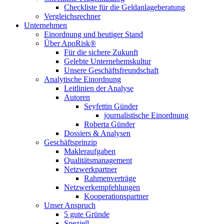
Checkliste für die Geldanlageberatung
Vergleichsrechner
Unternehmen
Einordnung und heutiger Stand
Über ApoRisk®
Für die sichere Zukunft
Gelebte Unternehemskultur
Unsere Geschäftsfreundschaft
Analytische Einordnung
Leitlinien der Analyse
Autoren
Seyfettin Günder
journalistische Einordnung
Roberta Günder
Dossiers & Analysen
Geschäftsprinzip
Makleraufgaben
Qualitätsmanagement
Netzwerkpartner
Rahmenverträge
Netzwerkempfehlungen
Kooperationspartner
Unser Anspruch
5 gute Gründe
Speziell