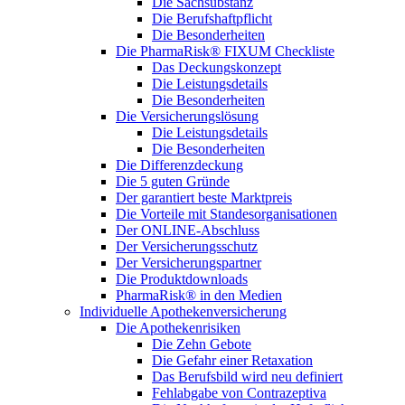
Die Sachsubstanz
Die Berufshaftpflicht
Die Besonderheiten
Die PharmaRisk® FIXUM Checkliste
Das Deckungskonzept
Die Leistungsdetails
Die Besonderheiten
Die Versicherungslösung
Die Leistungsdetails
Die Besonderheiten
Die Differenzdeckung
Die 5 guten Gründe
Der garantiert beste Marktpreis
Die Vorteile mit Standesorganisationen
Der ONLINE-Abschluss
Der Versicherungsschutz
Der Versicherungspartner
Die Produktdownloads
PharmaRisk® in den Medien
Individuelle Apothekenversicherung
Die Apothekenrisiken
Die Zehn Gebote
Die Gefahr einer Retaxation
Das Berufsbild wird neu definiert
Fehlabgabe von Contrazeptiva