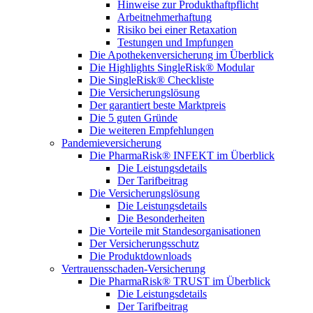
Hinweise zur Produkthaftpflicht
Arbeitnehmerhaftung
Risiko bei einer Retaxation
Testungen und Impfungen
Die Apothekenversicherung im Überblick
Die Highlights SingleRisk® Modular
Die SingleRisk® Checkliste
Die Versicherungslösung
Der garantiert beste Marktpreis
Die 5 guten Gründe
Die weiteren Empfehlungen
Pandemieversicherung
Die PharmaRisk® INFEKT im Überblick
Die Leistungsdetails
Der Tarifbeitrag
Die Versicherungslösung
Die Leistungsdetails
Die Besonderheiten
Die Vorteile mit Standesorganisationen
Der Versicherungsschutz
Die Produktdownloads
Vertrauensschaden-Versicherung
Die PharmaRisk® TRUST im Überblick
Die Leistungsdetails
Der Tarifbeitrag