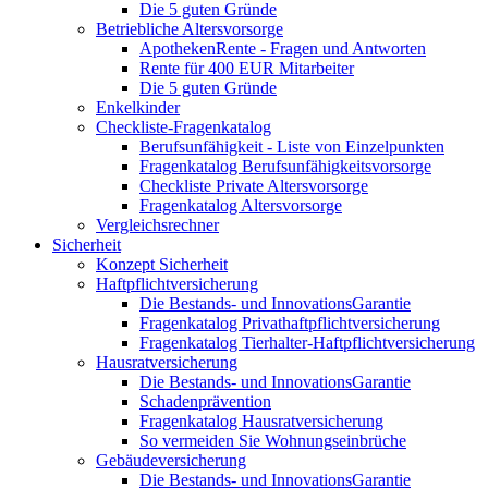
Die 5 guten Gründe
Betriebliche Altersvorsorge
ApothekenRente - Fragen und Antworten
Rente für 400 EUR Mitarbeiter
Die 5 guten Gründe
Enkelkinder
Checkliste-Fragenkatalog
Berufsunfähigkeit - Liste von Einzelpunkten
Fragenkatalog Berufsunfähigkeitsvorsorge
Checkliste Private Altersvorsorge
Fragenkatalog Altersvorsorge
Vergleichsrechner
Sicherheit
Konzept Sicherheit
Haftpflichtversicherung
Die Bestands- und InnovationsGarantie
Fragenkatalog Privathaftpflichtversicherung
Fragenkatalog Tierhalter-Haftpflichtversicherung
Hausratversicherung
Die Bestands- und InnovationsGarantie
Schadenprävention
Fragenkatalog Hausratversicherung
So vermeiden Sie Wohnungseinbrüche
Gebäudeversicherung
Die Bestands- und InnovationsGarantie