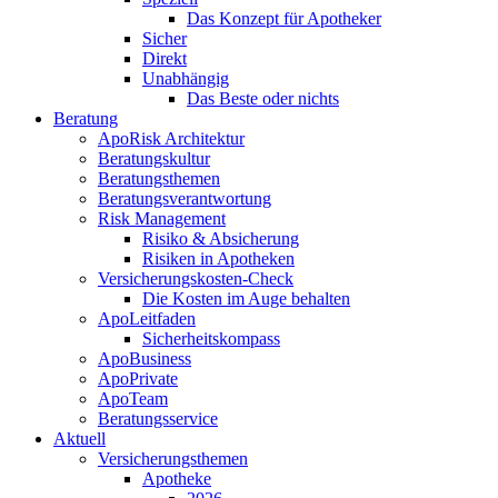
Das Konzept für Apotheker
Sicher
Direkt
Unabhängig
Das Beste oder nichts
Beratung
ApoRisk Architektur
Beratungskultur
Beratungsthemen
Beratungsverantwortung
Risk Management
Risiko & Absicherung
Risiken in Apotheken
Versicherungskosten-Check
Die Kosten im Auge behalten
ApoLeitfaden
Sicherheitskompass
ApoBusiness
ApoPrivate
ApoTeam
Beratungsservice
Aktuell
Versicherungsthemen
Apotheke