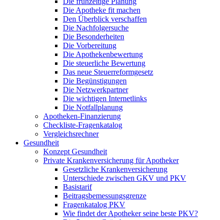
Die frühzeitige Planung
Die Apotheke fit machen
Den Überblick verschaffen
Die Nachfolgersuche
Die Besonderheiten
Die Vorbereitung
Die Apothekenbewertung
Die steuerliche Bewertung
Das neue Steuerreformgesetz
Die Begünstigungen
Die Netzwerkpartner
Die wichtigen Internetlinks
Die Notfallplanung
Apotheken-Finanzierung
Checkliste-Fragenkatalog
Vergleichsrechner
Gesundheit
Konzept Gesundheit
Private Krankenversicherung für Apotheker
Gesetzliche Krankenversicherung
Unterschiede zwischen GKV und PKV
Basistarif
Beitragsbemessungsgrenze
Fragenkatalog PKV
Wie findet der Apotheker seine beste PKV?