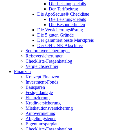
Die Leistungsdetails
Der Tarifbeitrag
Die ApoSecura® Checkliste
Die Leistungsdetails
Die Besonderheiten
Die Versicherungslösung
Die 5 guten Gründe
Der garantiert beste Marktpreis
Der ONLINE-Abschluss
Seniorenversicherungen
Reiseversicherungen
Checkliste-Fragenkatalog
Vergleichsrechner
Finanzen
Konzept Finanzen
Investment-Fonds
Bausparen
Festgeldanlage
Finanzierung
Kreditversicherung
Mietkautionsversicherung
Autovermietung
Abgeltungsteuer
Eigentumsparplan
Checkliste-Fragenkatalog