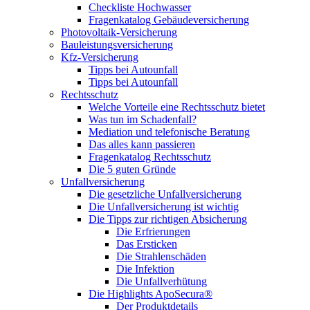
Checkliste Hochwasser
Fragenkatalog Gebäudeversicherung
Photovoltaik-Versicherung
Bauleistungsversicherung
Kfz-Versicherung
Tipps bei Autounfall
Tipps bei Autounfall
Rechtsschutz
Welche Vorteile eine Rechtsschutz bietet
Was tun im Schadenfall?
Mediation und telefonische Beratung
Das alles kann passieren
Fragenkatalog Rechtsschutz
Die 5 guten Gründe
Unfallversicherung
Die gesetzliche Unfallversicherung
Die Unfallversicherung ist wichtig
Die Tipps zur richtigen Absicherung
Die Erfrierungen
Das Ersticken
Die Strahlenschäden
Die Infektion
Die Unfallverhütung
Die Highlights ApoSecura®
Der Produktdetails