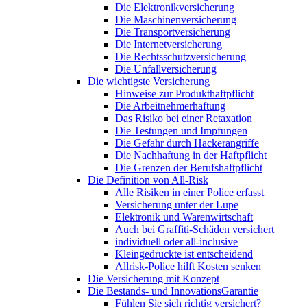
Die Elektronikversicherung
Die Maschinenversicherung
Die Transportversicherung
Die Internetversicherung
Die Rechtsschutzversicherung
Die Unfallversicherung
Die wichtigste Versicherung
Hinweise zur Produkthaftpflicht
Die Arbeitnehmerhaftung
Das Risiko bei einer Retaxation
Die Testungen und Impfungen
Die Gefahr durch Hackerangriffe
Die Nachhaftung in der Haftpflicht
Die Grenzen der Berufshaftpflicht
Die Definition von All-Risk
Alle Risiken in einer Police erfasst
Versicherung unter der Lupe
Elektronik und Warenwirtschaft
Auch bei Graffiti-Schäden versichert
individuell oder all-inclusive
Kleingedruckte ist entscheidend
Allrisk-Police hilft Kosten senken
Die Versicherung mit Konzept
Die Bestands- und InnovationsGarantie
Fühlen Sie sich richtig versichert?