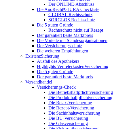
Der ONLINE-Abschluss
Die ApoRecht® JURA Checkliste
GLOBAL Rechtsschutz
SORGLOS Rechtsschutz
Die 5 guten Gründe
Rechtsschutz nicht auf Rezept
Der garantiert beste Marktpreis
Die Vorteile mit Standesorganisationen
Der Versicherungsschutz
Die weiteren Empfehlungen
ExistenzSicherung
Ausfall des Apothekers
Highlights VertreterkostenVersicherung
Die 5 guten Gründe
Der garantiert beste Marktpreis
Versandhandel
Versicherungs-Check
Die Betriebshaftpflichtversicherung
Die Produkthaftpflichtversicherung
Die Retax-Versicherung
Die Rezept-Versicherung
Die Sachinhaltsversicherung
Die BU-Versicherung
Die Glasversicherung
Die Elektronikversicherung