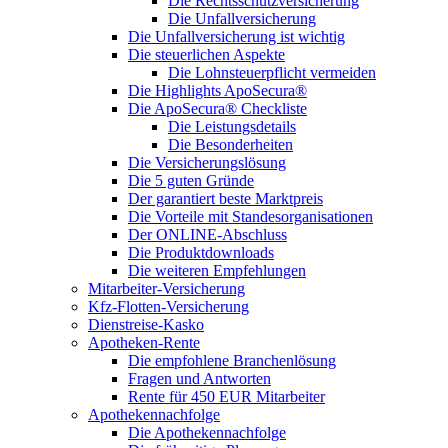
Die Rechtsschutzversicherung
Die Unfallversicherung
Die Unfallversicherung ist wichtig
Die steuerlichen Aspekte
Die Lohnsteuerpflicht vermeiden
Die Highlights ApoSecura®
Die ApoSecura® Checkliste
Die Leistungsdetails
Die Besonderheiten
Die Versicherungslösung
Die 5 guten Gründe
Der garantiert beste Marktpreis
Die Vorteile mit Standesorganisationen
Der ONLINE-Abschluss
Die Produktdownloads
Die weiteren Empfehlungen
Mitarbeiter-Versicherung
Kfz-Flotten-Versicherung
Dienstreise-Kasko
Apotheken-Rente
Die empfohlene Branchenlösung
Fragen und Antworten
Rente für 450 EUR Mitarbeiter
Apothekennachfolge
Die Apothekennachfolge