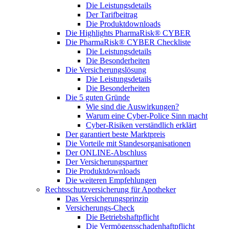
Die Leistungsdetails
Der Tarifbeitrag
Die Produktdownloads
Die Highlights PharmaRisk® CYBER
Die PharmaRisk® CYBER Checkliste
Die Leistungsdetails
Die Besonderheiten
Die Versicherungslösung
Die Leistungsdetails
Die Besonderheiten
Die 5 guten Gründe
Wie sind die Auswirkungen?
Warum eine Cyber-Police Sinn macht
Cyber-Risiken verständlich erklärt
Der garantiert beste Marktpreis
Die Vorteile mit Standesorganisationen
Der ONLINE-Abschluss
Der Versicherungspartner
Die Produktdownloads
Die weiteren Empfehlungen
Rechtsschutzversicherung für Apotheker
Das Versicherungsprinzip
Versicherungs-Check
Die Betriebshaftpflicht
Die Vermögensschadenhaftpflicht