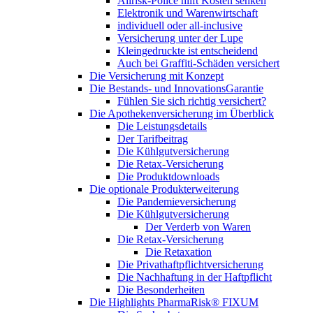
Allrisk-Police hilft Kosten senken
Elektronik und Warenwirtschaft
individuell oder all-inclusive
Versicherung unter der Lupe
Kleingedruckte ist entscheidend
Auch bei Graffiti-Schäden versichert
Die Versicherung mit Konzept
Die Bestands- und InnovationsGarantie
Fühlen Sie sich richtig versichert?
Die Apothekenversicherung im Überblick
Die Leistungsdetails
Der Tarifbeitrag
Die Kühlgutversicherung
Die Retax-Versicherung
Die Produktdownloads
Die optionale Produkterweiterung
Die Pandemieversicherung
Die Kühlgutversicherung
Der Verderb von Waren
Die Retax-Versicherung
Die Retaxation
Die Privathaftpflichtversicherung
Die Nachhaftung in der Haftpflicht
Die Besonderheiten
Die Highlights PharmaRisk® FIXUM