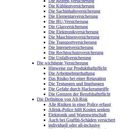
Die Rezept-Versicherung
Die Kühlgutversicherung
Die Sachinhaltsversicherung
Die Elementarversicherung
Die BU-Versicherung
Die Glasversicherung
Die Elektronikversicherung
Die Maschinenversicherung
Die Transportversicherung
Die Internetversicherung
Die Rechtsschutzversicherung
Die Unfallversicherung
Die wichtigste Versicherung
Hinweise zur Produkthaftpflicht
Die Arbeitnehmerhaftung
Das Risiko bei einer Retaxation
Die Testungen und Impfungen
Die Gefahr durch Hackerangriffe
Die Grenzen der Berufshaftpflicht
Die Definition von All-Risk
Alle Risiken in einer Police erfasst
Allrisk-Police hilft Kosten senken
Elektronik und Warenwirtschaft
Auch bei Graffiti-Schäden versichert
individuell oder all-inclusive