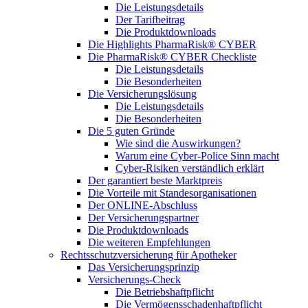
Die Leistungsdetails
Der Tarifbeitrag
Die Produktdownloads
Die Highlights PharmaRisk® CYBER
Die PharmaRisk® CYBER Checkliste
Die Leistungsdetails
Die Besonderheiten
Die Versicherungslösung
Die Leistungsdetails
Die Besonderheiten
Die 5 guten Gründe
Wie sind die Auswirkungen?
Warum eine Cyber-Police Sinn macht
Cyber-Risiken verständlich erklärt
Der garantiert beste Marktpreis
Die Vorteile mit Standesorganisationen
Der ONLINE-Abschluss
Der Versicherungspartner
Die Produktdownloads
Die weiteren Empfehlungen
Rechtsschutzversicherung für Apotheker
Das Versicherungsprinzip
Versicherungs-Check
Die Betriebshaftpflicht
Die Vermögensschadenhaftpflicht