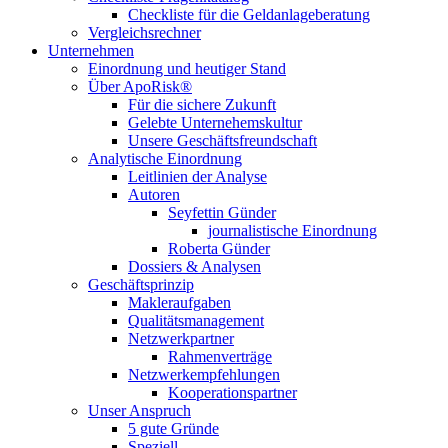
Checkliste für die Geldanlageberatung
Vergleichsrechner
Unternehmen
Einordnung und heutiger Stand
Über ApoRisk®
Für die sichere Zukunft
Gelebte Unternehemskultur
Unsere Geschäftsfreundschaft
Analytische Einordnung
Leitlinien der Analyse
Autoren
Seyfettin Günder
journalistische Einordnung
Roberta Günder
Dossiers & Analysen
Geschäftsprinzip
Makleraufgaben
Qualitätsmanagement
Netzwerkpartner
Rahmenverträge
Netzwerkempfehlungen
Kooperationspartner
Unser Anspruch
5 gute Gründe
Speziell