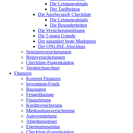
Die Leistungsdetails
Der Tarifbeitrag
Die ApoSecura® Checkliste
Die Leistungsdetails
Die Besonderheiten
Die Versicherungslösung
Die 5 guten Gründe
Der garantiert beste Marktpreis
Der ONLINE-Abschluss
Seniorenversicherungen
Reiseversicherungen
Checkliste-Fragenkatalog
Vergleichsrechner
Finanzen
Konzept Finanzen
Investment-Fonds
Bausparen
Festgeldanlage
Finanzierung
Kreditversicherung
Mietkautionsversicherung
Autovermietung
Abgeltungsteuer
Eigentumsparplan
Checkliste-Fragenkatalog