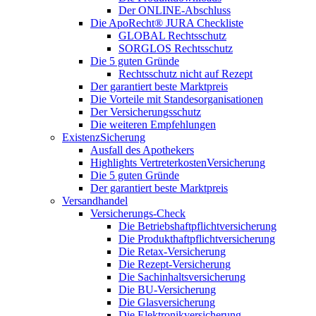
Der ONLINE-Abschluss
Die ApoRecht® JURA Checkliste
GLOBAL Rechtsschutz
SORGLOS Rechtsschutz
Die 5 guten Gründe
Rechtsschutz nicht auf Rezept
Der garantiert beste Marktpreis
Die Vorteile mit Standesorganisationen
Der Versicherungsschutz
Die weiteren Empfehlungen
ExistenzSicherung
Ausfall des Apothekers
Highlights VertreterkostenVersicherung
Die 5 guten Gründe
Der garantiert beste Marktpreis
Versandhandel
Versicherungs-Check
Die Betriebshaftpflichtversicherung
Die Produkthaftpflichtversicherung
Die Retax-Versicherung
Die Rezept-Versicherung
Die Sachinhaltsversicherung
Die BU-Versicherung
Die Glasversicherung
Die Elektronikversicherung