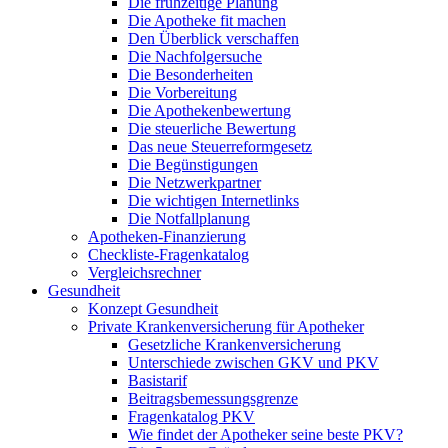
Die frühzeitige Planung
Die Apotheke fit machen
Den Überblick verschaffen
Die Nachfolgersuche
Die Besonderheiten
Die Vorbereitung
Die Apothekenbewertung
Die steuerliche Bewertung
Das neue Steuerreformgesetz
Die Begünstigungen
Die Netzwerkpartner
Die wichtigen Internetlinks
Die Notfallplanung
Apotheken-Finanzierung
Checkliste-Fragenkatalog
Vergleichsrechner
Gesundheit
Konzept Gesundheit
Private Krankenversicherung für Apotheker
Gesetzliche Krankenversicherung
Unterschiede zwischen GKV und PKV
Basistarif
Beitragsbemessungsgrenze
Fragenkatalog PKV
Wie findet der Apotheker seine beste PKV?