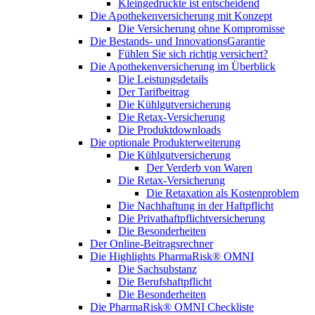
Kleingedruckte ist entscheidend
Die Apothekenversicherung mit Konzept
Die Versicherung ohne Kompromisse
Die Bestands- und InnovationsGarantie
Fühlen Sie sich richtig versichert?
Die Apothekenversicherung im Überblick
Die Leistungsdetails
Der Tarifbeitrag
Die Kühlgutversicherung
Die Retax-Versicherung
Die Produktdownloads
Die optionale Produkterweiterung
Die Kühlgutversicherung
Der Verderb von Waren
Die Retax-Versicherung
Die Retaxation als Kostenproblem
Die Nachhaftung in der Haftpflicht
Die Privathaftpflichtversicherung
Die Besonderheiten
Der Online-Beitragsrechner
Die Highlights PharmaRisk® OMNI
Die Sachsubstanz
Die Berufshaftpflicht
Die Besonderheiten
Die PharmaRisk® OMNI Checkliste