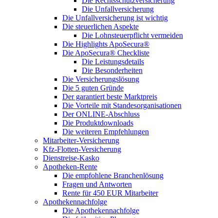
Die Rechtsschutzversicherung
Die Unfallversicherung
Die Unfallversicherung ist wichtig
Die steuerlichen Aspekte
Die Lohnsteuerpflicht vermeiden
Die Highlights ApoSecura®
Die ApoSecura® Checkliste
Die Leistungsdetails
Die Besonderheiten
Die Versicherungslösung
Die 5 guten Gründe
Der garantiert beste Marktpreis
Die Vorteile mit Standesorganisationen
Der ONLINE-Abschluss
Die Produktdownloads
Die weiteren Empfehlungen
Mitarbeiter-Versicherung
Kfz-Flotten-Versicherung
Dienstreise-Kasko
Apotheken-Rente
Die empfohlene Branchenlösung
Fragen und Antworten
Rente für 450 EUR Mitarbeiter
Apothekennachfolge
Die Apothekennachfolge