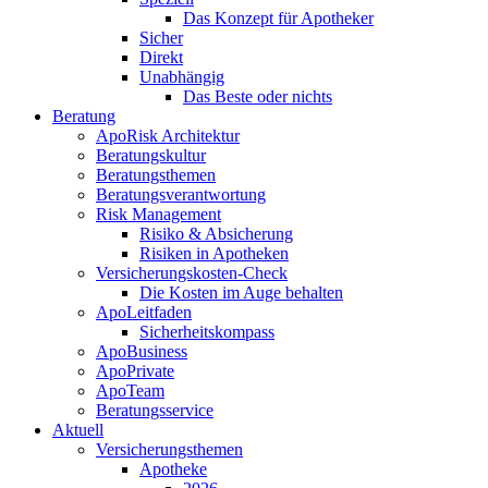
Das Konzept für Apotheker
Sicher
Direkt
Unabhängig
Das Beste oder nichts
Beratung
ApoRisk Architektur
Beratungskultur
Beratungsthemen
Beratungsverantwortung
Risk Management
Risiko & Absicherung
Risiken in Apotheken
Versicherungskosten-Check
Die Kosten im Auge behalten
ApoLeitfaden
Sicherheitskompass
ApoBusiness
ApoPrivate
ApoTeam
Beratungsservice
Aktuell
Versicherungsthemen
Apotheke