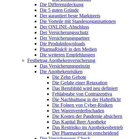
Die Differenzdeckung
Die 5 guten Gründe
Der garantiert beste Marktpreis
Die Vorteile mit Standesorganisationen
Der ONLINE-Abschluss
Der Versicherungsschutz
Der Versicherungspartner
Die Produktdownloads
PharmaRisk® in den Medien
Die weiteren Empfehlungen
Festbetrag Apothekenversicherung
Das Versicherungsprinzip
Die Apothekenrisiken
Die Zehn Gebote
Die Gefahr einer Retaxation
Das Berufsbild wird neu definiert
Fehlabgabe von Contrazeptiva
Die Nachhaftung in der Haftpflicht
Die Folgen von Cyber-Risiken
Der Warenverderbschaden
Die Kosten der Pandemie absichern
Das Kapital Ihrer Apotheke
Das Restrisiko im Apothekenbetrieb
Der Pharmazierat ist entscheidend
Der Versicherungs-Check