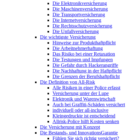
Die Elektronikversicherung
Die Maschinenversicherung
Die Transportversicherung
Die Internetversicherung
Die Rechtsschutzversicherung
Die Unfallversicherung
Die wichtigste Versicherung
Hinweise zur Produkthaftpflicht
Die Arbeitnehmerhaftung
Das Risiko bei einer Retaxation
Die Testungen und Impfungen
Die Gefahr durch Hackerangriffe
Die Nachhaftung in der Haftpflicht
Die Grenzen der Berufshaftpflicht
Die Definition von All-Risk
Alle Risiken in einer Police erfasst
Versicherung unter der Lupe
Elektronik und Warenwirtschaft
Auch bei Graffiti-Schäden versichert
individuell oder all-inclusive
Kleingedruckte ist entscheidend
Allrisk-Police hilft Kosten senken
Die Versicherung mit Konzept
Die Bestands- und InnovationsGarantie
Fühlen Sie sich richtig versichert?