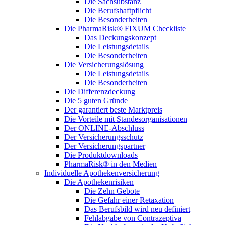
Die Sachsubstanz
Die Berufshaftpflicht
Die Besonderheiten
Die PharmaRisk® FIXUM Checkliste
Das Deckungskonzept
Die Leistungsdetails
Die Besonderheiten
Die Versicherungslösung
Die Leistungsdetails
Die Besonderheiten
Die Differenzdeckung
Die 5 guten Gründe
Der garantiert beste Marktpreis
Die Vorteile mit Standesorganisationen
Der ONLINE-Abschluss
Der Versicherungsschutz
Der Versicherungspartner
Die Produktdownloads
PharmaRisk® in den Medien
Individuelle Apothekenversicherung
Die Apothekenrisiken
Die Zehn Gebote
Die Gefahr einer Retaxation
Das Berufsbild wird neu definiert
Fehlabgabe von Contrazeptiva