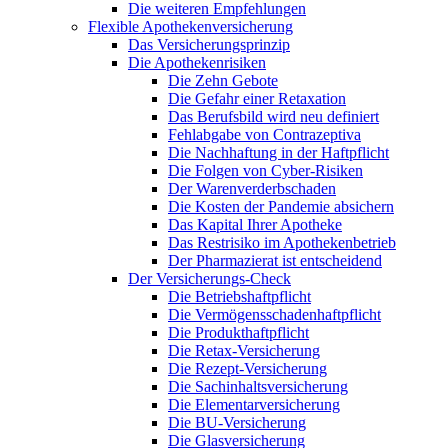
Die weiteren Empfehlungen
Flexible Apothekenversicherung
Das Versicherungsprinzip
Die Apothekenrisiken
Die Zehn Gebote
Die Gefahr einer Retaxation
Das Berufsbild wird neu definiert
Fehlabgabe von Contrazeptiva
Die Nachhaftung in der Haftpflicht
Die Folgen von Cyber-Risiken
Der Warenverderbschaden
Die Kosten der Pandemie absichern
Das Kapital Ihrer Apotheke
Das Restrisiko im Apothekenbetrieb
Der Pharmazierat ist entscheidend
Der Versicherungs-Check
Die Betriebshaftpflicht
Die Vermögensschadenhaftpflicht
Die Produkthaftpflicht
Die Retax-Versicherung
Die Rezept-Versicherung
Die Sachinhaltsversicherung
Die Elementarversicherung
Die BU-Versicherung
Die Glasversicherung