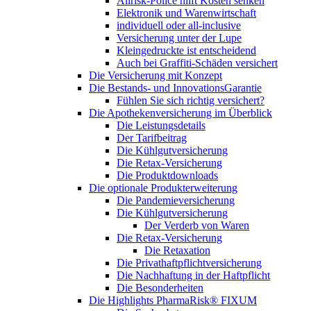
Allrisk-Police hilft Kosten senken
Elektronik und Warenwirtschaft
individuell oder all-inclusive
Versicherung unter der Lupe
Kleingedruckte ist entscheidend
Auch bei Graffiti-Schäden versichert
Die Versicherung mit Konzept
Die Bestands- und InnovationsGarantie
Fühlen Sie sich richtig versichert?
Die Apothekenversicherung im Überblick
Die Leistungsdetails
Der Tarifbeitrag
Die Kühlgutversicherung
Die Retax-Versicherung
Die Produktdownloads
Die optionale Produkterweiterung
Die Pandemieversicherung
Die Kühlgutversicherung
Der Verderb von Waren
Die Retax-Versicherung
Die Retaxation
Die Privathaftpflichtversicherung
Die Nachhaftung in der Haftpflicht
Die Besonderheiten
Die Highlights PharmaRisk® FIXUM