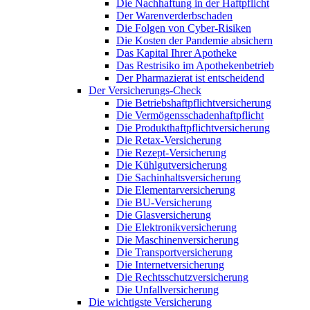
Die Nachhaftung in der Haftpflicht
Der Warenverderbschaden
Die Folgen von Cyber-Risiken
Die Kosten der Pandemie absichern
Das Kapital Ihrer Apotheke
Das Restrisiko im Apothekenbetrieb
Der Pharmazierat ist entscheidend
Der Versicherungs-Check
Die Betriebshaftpflichtversicherung
Die Vermögensschadenhaftpflicht
Die Produkthaftpflichtversicherung
Die Retax-Versicherung
Die Rezept-Versicherung
Die Kühlgutversicherung
Die Sachinhaltsversicherung
Die Elementarversicherung
Die BU-Versicherung
Die Glasversicherung
Die Elektronikversicherung
Die Maschinenversicherung
Die Transportversicherung
Die Internetversicherung
Die Rechtsschutzversicherung
Die Unfallversicherung
Die wichtigste Versicherung