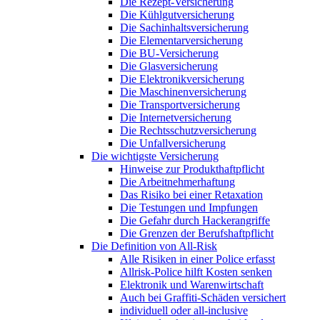
Die Rezept-Versicherung
Die Kühlgutversicherung
Die Sachinhaltsversicherung
Die Elementarversicherung
Die BU-Versicherung
Die Glasversicherung
Die Elektronikversicherung
Die Maschinenversicherung
Die Transportversicherung
Die Internetversicherung
Die Rechtsschutzversicherung
Die Unfallversicherung
Die wichtigste Versicherung
Hinweise zur Produkthaftpflicht
Die Arbeitnehmerhaftung
Das Risiko bei einer Retaxation
Die Testungen und Impfungen
Die Gefahr durch Hackerangriffe
Die Grenzen der Berufshaftpflicht
Die Definition von All-Risk
Alle Risiken in einer Police erfasst
Allrisk-Police hilft Kosten senken
Elektronik und Warenwirtschaft
Auch bei Graffiti-Schäden versichert
individuell oder all-inclusive