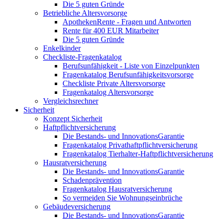
Die 5 guten Gründe
Betriebliche Altersvorsorge
ApothekenRente - Fragen und Antworten
Rente für 400 EUR Mitarbeiter
Die 5 guten Gründe
Enkelkinder
Checkliste-Fragenkatalog
Berufsunfähigkeit - Liste von Einzelpunkten
Fragenkatalog Berufsunfähigkeitsvorsorge
Checkliste Private Altersvorsorge
Fragenkatalog Altersvorsorge
Vergleichsrechner
Sicherheit
Konzept Sicherheit
Haftpflichtversicherung
Die Bestands- und InnovationsGarantie
Fragenkatalog Privathaftpflichtversicherung
Fragenkatalog Tierhalter-Haftpflichtversicherung
Hausratversicherung
Die Bestands- und InnovationsGarantie
Schadenprävention
Fragenkatalog Hausratversicherung
So vermeiden Sie Wohnungseinbrüche
Gebäudeversicherung
Die Bestands- und InnovationsGarantie