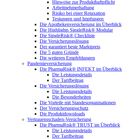
Hinweise zur Produkthaftpflicht
Arbeitnehmerhaftung
Risiko bei einer Retaxation
Testungen und Impfungen
Die Apothekenversicherung im Überblick
Die Highlights SingleRisk® Modular
Die SingleRisk® Checkliste
Die Versicherungslösung
Der garantiert beste Marktpreis
Die 5 guten Gründe
Die weiteren Empfehlungen
Pandemieversicherung
Die PharmaRisk® INFEKT im Überblick
Die Leistungsdetails
Der Tarifbeitrag
Die Versicherungslösung
Die Leistungsdetails
Die Besonderheiten
Die Vorteile mit Standesorganisationen
Der Versicherungsschutz
Die Produktdownloads
Vertrauensschaden-Versicherung
Die PharmaRisk® TRUST im Überblick
Die Leistungsdetails
Der Tarifbeitrag