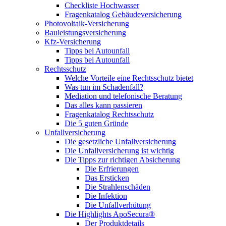
Checkliste Hochwasser
Fragenkatalog Gebäudeversicherung
Photovoltaik-Versicherung
Bauleistungsversicherung
Kfz-Versicherung
Tipps bei Autounfall
Tipps bei Autounfall
Rechtsschutz
Welche Vorteile eine Rechtsschutz bietet
Was tun im Schadenfall?
Mediation und telefonische Beratung
Das alles kann passieren
Fragenkatalog Rechtsschutz
Die 5 guten Gründe
Unfallversicherung
Die gesetzliche Unfallversicherung
Die Unfallversicherung ist wichtig
Die Tipps zur richtigen Absicherung
Die Erfrierungen
Das Ersticken
Die Strahlenschäden
Die Infektion
Die Unfallverhütung
Die Highlights ApoSecura®
Der Produktdetails