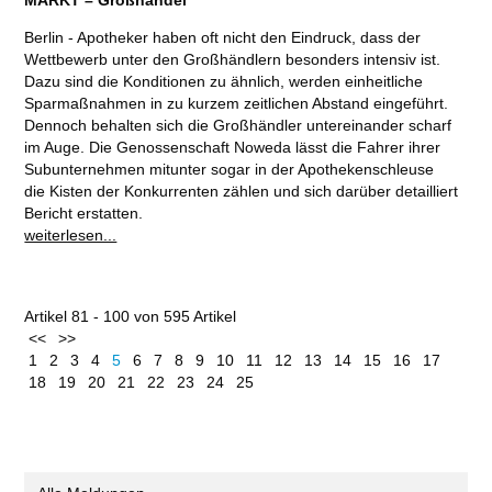
Berlin - Apotheker haben oft nicht den Eindruck, dass der
Wettbewerb unter den Großhändlern besonders intensiv ist.
Dazu sind die Konditionen zu ähnlich, werden einheitliche
Sparmaßnahmen in zu kurzem zeitlichen Abstand eingeführt.
Dennoch behalten sich die Großhändler untereinander scharf
im Auge. Die Genossenschaft Noweda lässt die Fahrer ihrer
Subunternehmen mitunter sogar in der Apothekenschleuse
die Kisten der Konkurrenten zählen und sich darüber detailliert
Bericht erstatten.
weiterlesen...
Artikel 81 - 100 von 595 Artikel
<<
>>
1
2
3
4
5
6
7
8
9
10
11
12
13
14
15
16
17
18
19
20
21
22
23
24
25