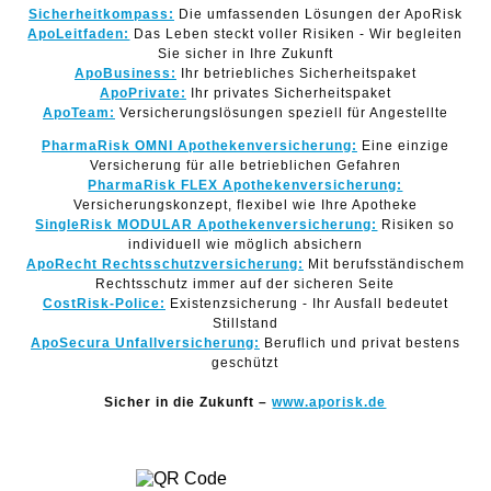
Sicherheitkompass:
Die umfassenden Lösungen der ApoRisk
ApoLeitfaden:
Das Leben steckt voller Risiken - Wir begleiten
Sie sicher in Ihre Zukunft
ApoBusiness:
Ihr betriebliches Sicherheitspaket
ApoPrivate:
Ihr privates Sicherheitspaket
ApoTeam:
Versicherungslösungen speziell für Angestellte
PharmaRisk OMNI Apothekenversicherung:
Eine einzige
Versicherung für alle betrieblichen Gefahren
PharmaRisk FLEX Apothekenversicherung:
Versicherungskonzept, flexibel wie Ihre Apotheke
SingleRisk MODULAR Apothekenversicherung:
Risiken so
individuell wie möglich absichern
ApoRecht Rechtsschutzversicherung:
Mit berufsständischem
Rechtsschutz immer auf der sicheren Seite
CostRisk-Police:
Existenzsicherung - Ihr Ausfall bedeutet
Stillstand
ApoSecura Unfallversicherung:
Beruflich und privat bestens
geschützt
Sicher in die Zukunft –
www.aporisk.de